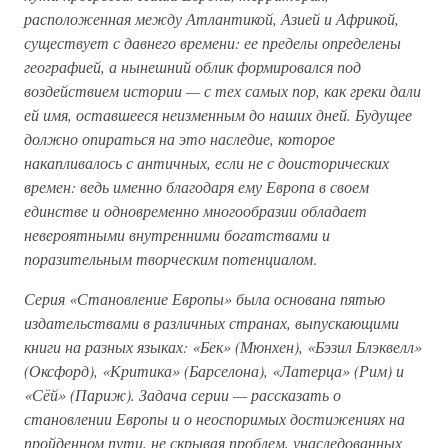
расположенная между Атлантикой, Азией и Африкой,
существует с давнего времени: ее пределы определены
географией, а нынешний облик формировался под
воздействием истории — с тех самых пор, как греки дали
ей имя, оставшееся неизменным до наших дней. Будущее
должно опираться на это наследие, которое
накапливалось с античных, если не с доисторических
времен: ведь именно благодаря ему Европа в своем
единстве и одновременно многообразии обладает
невероятными внутренними богатствами и
поразительным творческим потенциалом
.
Серия «Становление Европы» была основана пятью
издательствами в различных странах, выпускающими
книги на разных языках: «Бек» (Мюнхен), «Бэзил Блэквелл»
(Оксфорд), «Критика» (Барселона), «Латерца» (Рим) и
«Сёй» (Париж). Задача серии — рассказать о
становлении Европы и о неоспоримых достижениях на
пройденном пути, не скрывая проблем, унаследованных