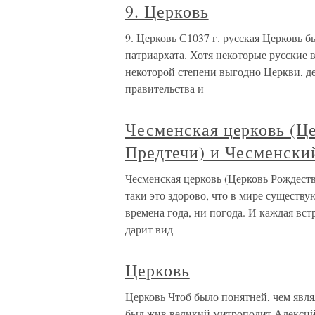
9. Церковь
9. Церковь С1037 г. русская Церковь 
патриархата. Хотя некоторые русские 
некоторой степени выгодно Церкви, де
правительства и
Чесменская церковь (Це
Предтечи) и Чесменски
Чесменская церковь (Церковь Рождеств
таки это здорово, что в мире существ
времена года, ни погода. И каждая вс
дарит вид
Церковь
Церковь Чтоб было понятней, чем явля
был жив великий митрополит Алексий.