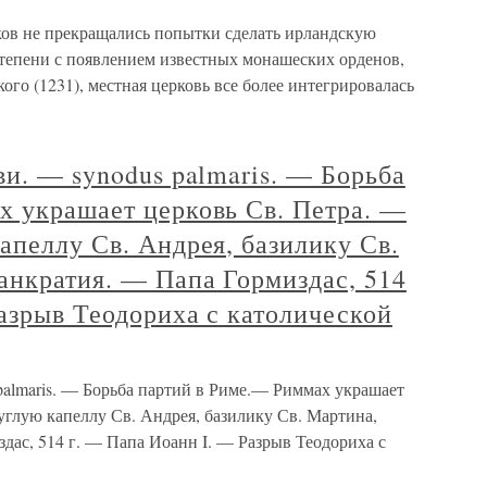
ков не прекращались попытки сделать ирландскую
степени с появлением известных монашеских орденов,
ого (1231), местная церковь все более интегрировалась
ви. — synodus palmaris. — Борьба
х украшает церковь Св. Петра. —
апеллу Св. Андрея, базилику Св.
анкратия. — Папа Гормиздас, 514
азрыв Теодориха с католической
palmaris. — Борьба партий в Риме.— Риммах украшает
углую капеллу Св. Андрея, базилику Св. Мартина,
дас, 514 г. — Папа Иоанн I. — Разрыв Теодориха с