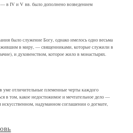
 — в IV и V вв. было дополнено возведением
вания было служение Богу, однако имелось одно весьма
, жившим в миру, — священниками, которые служили в
рачие), и духовенством, которое жило в монастырях.
 в уме отличительные племенные черты каждого
ся в том, какое недостижимое и мечтательное дело —
 искусственном, надуманном соглашении о догмате,
ковь