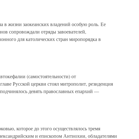
 в жизни заокеанских владений особую роль. Ее
анов сопровождали отряды завоевателей,
онного для католических стран миропорядка в
автокефалии (самостоятельности) от
главе Русской церкви стоял митрополит, резиденция
у подчинялось девять православных епархий —
ковью, которое до этого осуществлялось тремя
лександрийским и епископом Антиохии, обладателями