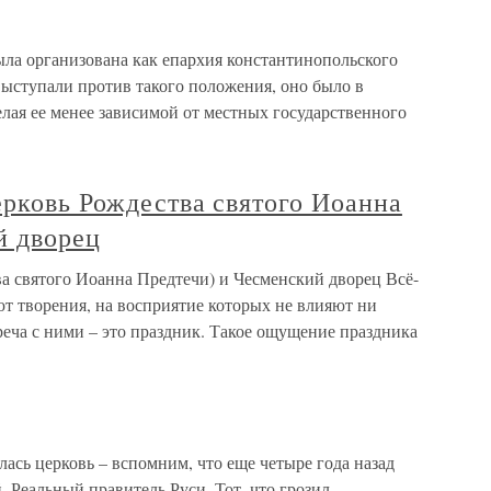
была организована как епархия константинопольского
выступали против такого положения, оно было в
лая ее менее зависимой от местных государственного
рковь Рождества святого Иоанна
й дворец
а святого Иоанна Предтечи) и Чесменский дворец Всё-
уют творения, на восприятие которых не влияют ни
треча с ними – это праздник. Такое ощущение праздника
лась церковь – вспомним, что еще четыре года назад
 Реальный правитель Руси. Тот, что грозил