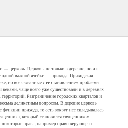
 — церковь. Церковь, не только в деревне, но и в
ще одной важной ячейки — прихода. Приходская
веке, но все связанные с ее становлением проблемы,
I веками, чаще всего уже существовали и в деревнях
а территорий. Разграничение городских кварталов и
 весьма деликатным вопросом. В деревне церковь
е функции прихода, то есть вокруг нее складывалась
вященника, который становился священником
 некоторые права, например право верующего