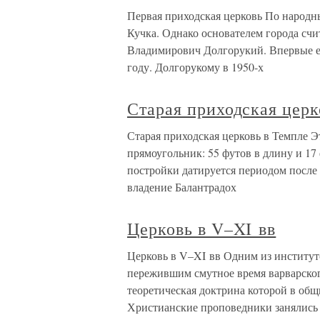
Первая приходская церковь По народ
Кучка. Однако основателем города сч
Владимирович Долгорукий. Впервые ег
году. Долгорукому в 1950-х
Старая приходская церк
Старая приходская церковь в Темпле Эт
прямоугольник: 55 футов в длину и 17
постройки датируется периодом после 
владение Балантрадох
Церковь в V–XI вв
Церковь в V–XI вв Одним из институт
пережившим смутное время варварског
теоретическая доктрина которой в общ
Христианские проповедники занялись