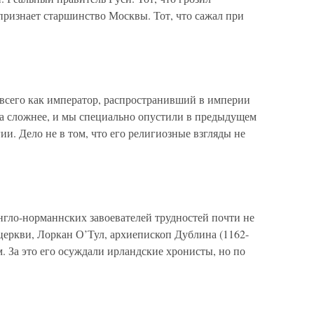
признает старшинство Москвы. Тот, что сажал при
всего как император, распространивший в империи
да сложнее, и мы специально опустили в предыдущем
ии. Дело не в том, что его религиозные взгляды не
гло-норманнских завоевателей трудностей почти не
церкви, Лоркан О’Тул, архиепископ Дублина (1162-
м. За это его осуждали ирландские хронисты, но по