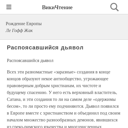
ВикиЧтение
Рождение Европы
Ле Гофф Жак
Распоясавшийся дьявол
Распоясавшийся дьявол
Всех эти разномастные «заразные» создания в конце
концов образуют некое антиобщество, угрожающее
правоверным добрым христианам, их чистоте и
будущему спасению. У него есть верховный властитель,
Сатана, и эти создания то ли на самом деле «одержимы
бесом», то ли просто ему подчиняются. Дьявол появился
в Европе вместе с христианством и объединил под своим
началом множество разнообразных демонов, явившихся
из греко-римского язычества и многочисленных