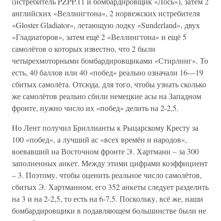
(истребитель PZPP.11 и бомбардировщик «Лось»), затем 2
английских «Веллингтона», 2 норвежских истребителя
«Gloster Gladiator», летающую лодку «Sunderland», двух
«Гладиаторов», затем ещё 2 «Веллингтона» и ещё 5
самолётов о которых известно, что 2 были
четырехмоторными бомбардировщиками «Стирлинг». То
есть, 40 баллов или 40 «побед» реально означали 16—19
сбитых самолёта. Отсюда, для того, чтобы узнать сколько
же самолётов реально сбили немецкие асы на Западном
фронте, нужно число их «побед» делить на 2-2,5.
Но Лент получил Бриллианты к Рыцарскому Кресту за
100 «побед», а лучший ас «всех времён и народов»,
воевавший на Восточном фронте Э. Хартманн – за 300
заполненных анкет. Между этими цифрами коэффициент
– 3. Поэтому, чтобы оценить реальное число самолётов,
сбитых Э. Хартманном, его 352 анкеты следует разделить
на 3 и на 2-2,5, то есть на 6-7,5. Поскольку, всё же, наши
бомбардировщики в подавляющем большинстве были не