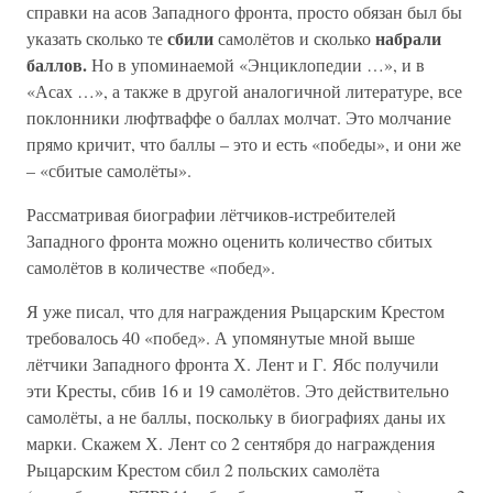
справки на асов Западного фронта, просто обязан был бы
сбили
набрали
указать сколько те
самолётов и сколько
баллов.
Но в упоминаемой «Энциклопедии …», и в
«Асах …», а также в другой аналогичной литературе, все
поклонники люфтваффе о баллах молчат. Это молчание
прямо кричит, что баллы – это и есть «победы», и они же
– «сбитые самолёты».
Рассматривая биографии лётчиков-истребителей
Западного фронта можно оценить количество сбитых
самолётов в количестве «побед».
Я уже писал, что для награждения Рыцарским Крестом
требовалось 40 «побед». А упомянутые мной выше
лётчики Западного фронта Х. Лент и Г. Ябс получили
эти Кресты, сбив 16 и 19 самолётов. Это действительно
самолёты, а не баллы, поскольку в биографиях даны их
марки. Скажем Х. Лент со 2 сентября до награждения
Рыцарским Крестом сбил 2 польских самолёта