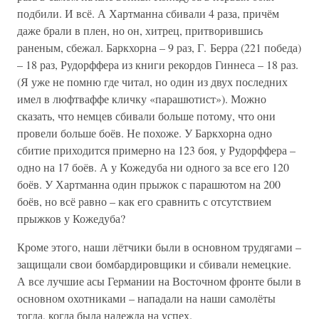
подбили. И всё. А Хартманна сбивали 4 раза, причём
даже брали в плен, но он, хитрец, притворившись
раненым, сбежал. Баркхорна – 9 раз, Г. Берра (221 победа)
– 18 раз, Рудорффера из книги рекордов Гиннеса – 18 раз.
(Я уже не помню где читал, но один из двух последних
имел в люфтваффе кличку «парашютист»). Можно
сказать, что немцев сбивали больше потому, что они
провели больше боёв. Не похоже. У Баркхорна одно
сбитие приходится примерно на 123 боя, у Рудорффера –
одно на 17 боёв. А у Кожедуба ни одного за все его 120
боёв. У Хартманна один прыжок с парашютом на 200
боёв, но всё равно – как его сравнить с отсутствием
прыжков у Кожедуба?
Кроме этого, наши лётчики были в основном трудягами –
защищали свои бомбардировщики и сбивали немецкие.
А все лучшие асы Германии на Восточном фронте были в
основном охотниками – нападали на наши самолёты
тогда, когда была надежда на успех.