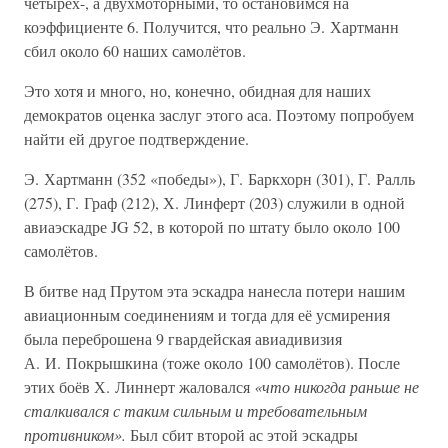
четырёх-, а двухмоторными, то остановимся на
коэффициенте 6. Получится, что реально Э. Хартманн
сбил около 60 наших самолётов.
Это хотя и много, но, конечно, обидная для наших
демократов оценка заслуг этого аса. Поэтому попробуем
найти ей другое подтверждение.
Э. Хартманн (352 «победы»), Г. Баркхорн (301), Г. Ралль
(275), Г. Граф (212), Х. Линферт (203) служили в одной
авиаэскадре JG 52, в которой по штату было около 100
самолётов.
В битве над Прутом эта эскадра нанесла потери нашим
авиационным соединениям и тогда для её усмирения
была переброшена 9 гвардейская авиадивизия
А. И. Покрышкина (тоже около 100 самолётов). После
этих боёв Х. Линнерт жаловался
«что никогда раньше не
сталкивался с таким сильным и требовательным
противником».
Был сбит второй ас этой эскадры