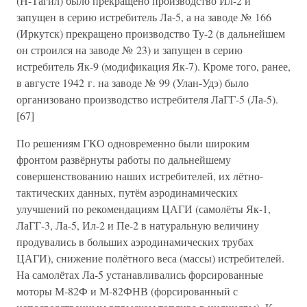
(Н-Тагил) было прекращено производство Ил-2 и
запущен в серию истребитель Ла-5, а на заводе № 166
(Иркутск) прекращено производство Ту-2 (в дальнейшем
он строился на заводе № 23) и запущен в серию
истребитель Як-9 (модификация Як-7). Кроме того, ранее,
в августе 1942 г. на заводе № 99 (Улан-Удэ) было
организовано производство истребителя ЛаГГ-5 (Ла-5).
[67]
По решениям ГКО одновременно были широким
фронтом развёрнуты работы по дальнейшему
совершенствованию наших истребителей, их лётно-
тактических данных, путём аэродинамических
улучшений по рекомендациям ЦАГИ (самолёты Як-1,
ЛаГГ-3, Ла-5, Ил-2 и Пе-2 в натуральную величину
продувались в больших аэродинамических трубах
ЦАГИ), снижение полётного веса (массы) истребителей.
На самолётах Ла-5 устанавливались форсированные
моторы М-82Ф и М-82ФНВ (форсированный с