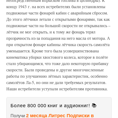
непосредственным впрыском топлива в цилиндры). К
концу 1943 г. на всех истребителях были установлены
подвижные части фонарей кабин с аварийным сбросом.
До этого лётчики летали с открытыми фонарями, так как
подвижные части на большой скорости не открывались –
лётчик не мог открыть, и к тому же фонарь терял
прозрачность из-за попадания на него масла от мотора. А
при открытом фонаре кабины лётчика скорость самолёта
уменьшается. Кроме того была усовершенствована
кинематика уборки хвостового колеса, которое в полёте
стало убирающимся, что тоже дало некоторую прибавку
скорости. Были проведены и другие многочисленные
работы по улучшению лётных характеристик, особенно
самолётов Ла-5, но они не дали требуемых результатов.
Наши истребители уступали истребителям противника.
Более 800 000 книг и аудиокниг! 📚
2 месяца Литрес Подписки в
Получи