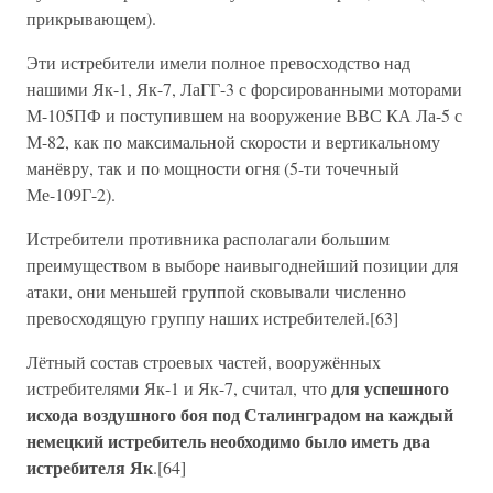
прикрывающем).
Эти истребители имели полное превосходство над
нашими Як-1, Як-7, ЛаГГ-3 с форсированными моторами
М-105ПФ и поступившем на вооружение ВВС КА Ла-5 с
М-82, как по максимальной скорости и вертикальному
манёвру, так и по мощности огня (5-ти точечный
Ме-109Г-2).
Истребители противника располагали большим
преимуществом в выборе наивыгоднейший позиции для
атаки, они меньшей группой сковывали численно
превосходящую группу наших истребителей.[63]
Лётный состав строевых частей, вооружённых
для успешного
истребителями Як-1 и Як-7, считал, что
исхода воздушного боя под Сталинградом на каждый
немецкий истребитель необходимо было иметь два
истребителя Як
.[64]