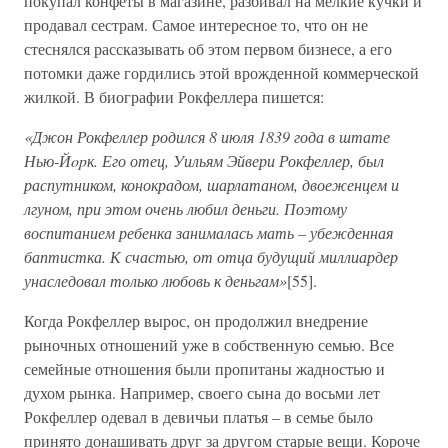
покупал конфеты в магазине, разбивал на мелкие кучки и
продавал сестрам. Самое интересное то, что он не
стеснялся рассказывать об этом первом бизнесе, а его
потомки даже гордились этой врожденной коммерческой
жилкой. В биографии Рокфеллера пишется:
«Джон Рокфеллер родился 8 июля 1839 года в штате
Нью-Йopк. Его отец, Уильям Эйвери Рокфеллер, был
распутником, конокрадом, шарлатаном, двоеженцем и
лгуном, при этом очень любил деньги. Поэтому
воспитанием ребенка занималась мать – убежденная
баптистка. К счастью, от отца будущий миллиардер
унаследовал только любовь к деньгам»
[55].
Когда Рокфеллер вырос, он продолжил внедрение
рыночных отношений уже в собственную семью. Все
семейные отношения были пропитаны жадностью и
духом рынка. Например, своего сына до восьми лет
Рокфеллер одевал в девичьи платья – в семье было
принято донашивать друг за другом старые вещи. Короче