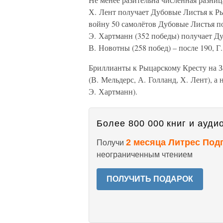
Х. Лент получает Дубовые Листья к Ры
войну 50 самолётов Дубовые Листья по
Э. Хартманн (352 победы) получает Д
В. Новотны (258 побед) – после 190, Г.
Бриллианты к Рыцарскому Кресту на З
(В. Мельдерс, А. Голланд, Х. Лент), 
Э. Хартманн).
Более 800 000 книг и аудио
2 месяца Литрес Под
Получи
неограниченным чтением
ПОЛУЧИТЬ ПОДАРОК