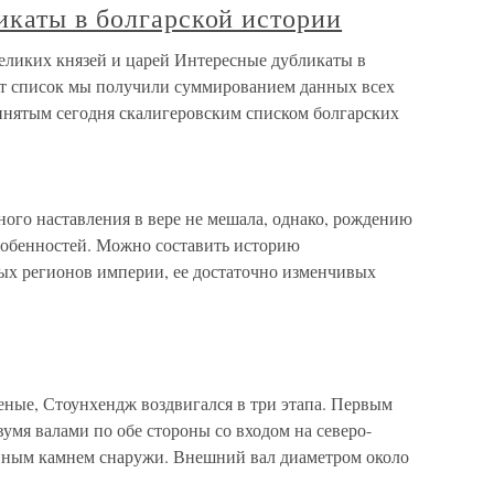
икаты в болгарской истории
великих князей и царей Интересные дубликаты в
от список мы получили суммированием данных всех
нятым сегодня скалигеровским списком болгарских
ого наставления в вере не мешала, однако, рождению
собенностей. Можно составить историю
ых регионов империи, ее достаточно изменчивых
еные, Стоунхендж воздвигался в три этапа. Первым
умя валами по обе стороны со входом на северо-
енным камнем снаружи. Внешний вал диаметром около