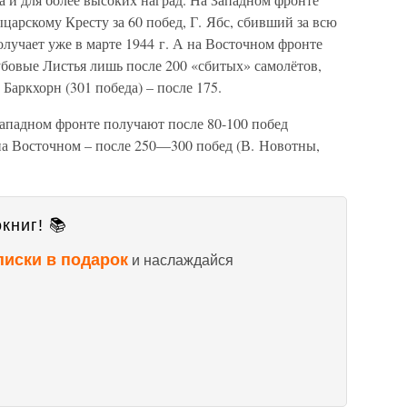
царскому Кресту за 60 побед, Г. Ябс, сбивший за всю
лучает уже в марте 1944 г. А на Восточном фронте
убовые Листья лишь после 200 «сбитых» самолётов,
 Баркхорн (301 победа) – после 175.
ападном фронте получают после 80-100 побед
а на Восточном – после 250—300 побед (В. Новотны,
книг! 📚
писки в подарок
и наслаждайся