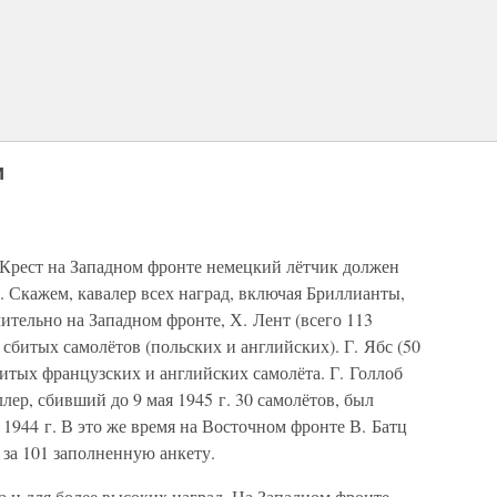
и
 Крест на Западном фронте немецкий лётчик должен
е. Скажем, кавалер всех наград, включая Бриллианты,
тельно на Западном фронте, Х. Лент (всего 113
сбитых самолётов (польских и английских). Г. Ябс (50
битых французских и английских самолёта. Г. Голлоб
лер, сбивший до 9 мая 1945 г. 30 самолётов, был
944 г. В это же время на Восточном фронте В. Батц
 за 101 заполненную анкету.
а и для более высоких наград. На Западном фронте