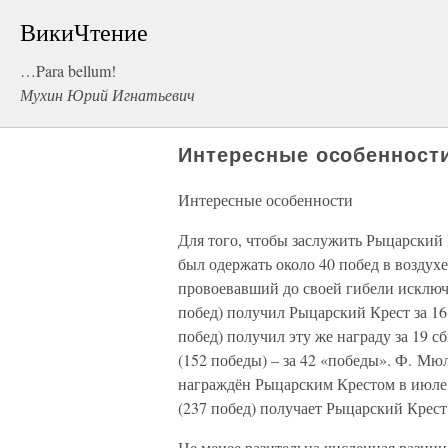
ВикиЧтение
…Para bellum!
Мухин Юрий Игнатьевич
Интересные особенност
Интересные особенности
Для того, чтобы заслужить Рыцарский
был одержать около 40 побед в воздух
провоевавший до своей гибели исключи
побед) получил Рыцарский Крест за 16 
побед) получил эту же награду за 19 с
(152 победы) – за 42 «победы». Ф. Мюл
награждён Рыцарским Крестом в июле 1
(237 побед) получает Рыцарский Крест
Не менее разительна численная разниц