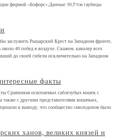
еции фирмой «Бофорс».Данные 30,5?см гаубицы
ти
обы заслужить Рыцарский Крест на Западном фронте,
около 40 побед в воздухе. Скажем, кавалер всех
авший до своей гибели исключительно на Западном
 интересные факты
кты Сравнивая ископаемых саблезубых кошек с
а также с другими представителями кошачьих,
 пришли к выводу, что сообщество смилодонов было
рских ханов, великих князей и