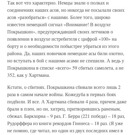
Так вот что характерно. Немцы знали о полках и
соединениях наших асов, но никогда не посылали своих
асов «разобраться» с нашими. Более того, широко
известен немецкий сигнал «Внимание! В воздухе
Покрышкин», предупреждавший своих летчиков о
появлении в воздухе истребителя с цифрой «100» на
борту и о необходимости побыстрее убраться из этого
района. Да, наших новичков немецкие асы били охотно,
но вступать в бой с нашими асами не спешили. А ведь у
Покрышкина в списке «всего» 59 сбитых самолета, а не
352, как у Хартмана.
Кстати, о сбитиях. Покрышкина сбивали всего лишь 2
раза в самом начале войны. Кожедуба в первых боях
подбили. И все. А Хартмана сбивали 4 раза, причем даже
брали в плен, но он, хитрец, притворившись раненым,
сбежал. Баркхорна – 9 раз, Г. Берра (221 победа) – 18 раз,
Рудорффера из книги рекордов Гиннеса – 18 раз. (Я уже
не помню, где читал, но один из двух последних имел в