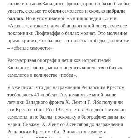
справки на асов Западного фронта, просто обязан был бы
сбили
набрали
указать, сколько те
самолетов и сколько
баллов
. Но в упоминаемой «Энциклопедии…» и в
«Асах…», а также в другой аналогичной литературе все
поклонники Люфтваффе о баллах молчат. Это молчание
прямо кричит, что баллы – это и есть «победы», и они же
– «сбитые самолеты».
Рассматривая биографии летчиков-истребителей
Западного фронта, можно оценить количество сбитых
самолетов в количестве «побед».
Я уже писал, что для награждения Рыцарским Крестом
требовалось 40 «побед». А упомянутые мной выше
летчики Западного фронта Х. Лент и Г. Ябс получили
эти Кресты, сбив 16 и 19 самолетов. Это действительно
самолеты, а не баллы, поскольку в биографиях даны их
марки. Скажем, Х. Лент со 2 сентября до награждения
Рыцарским Крестом сбил 2 польских самолета