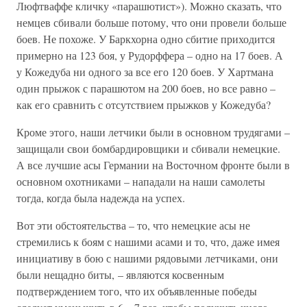
Люфтваффе кличку «парашютист»). Можно сказать, что
немцев сбивали больше потому, что они провели больше
боев. Не похоже. У Баркхорна одно сбитие приходится
примерно на 123 боя, у Рудорффера – одно на 17 боев. А
у Кожедуба ни одного за все его 120 боев. У Хартмана
один прыжок с парашютом на 200 боев, но все равно –
как его сравнить с отсутствием прыжков у Кожедуба?
Кроме этого, наши летчики были в основном трудягами –
защищали свои бомбардировщики и сбивали немецкие.
А все лучшие асы Германии на Восточном фронте были в
основном охотниками – нападали на наши самолеты
тогда, когда была надежда на успех.
Вот эти обстоятельства – то, что немецкие асы не
стремились к боям с нашими асами и то, что, даже имея
инициативу в бою с нашими рядовыми летчиками, они
были нещадно биты, – являются косвенным
подтверждением того, что их объявленные победы