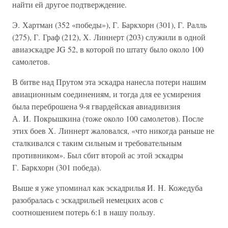
найти ей другое подтверждение.
Э. Хартман (352 «победы»), Г. Баркхорн (301), Г. Ралль
(275), Г. Граф (212), Х. Линнерт (203) служили в одной
авиаэскадре JG 52, в которой по штату было около 100
самолетов.
В битве над Прутом эта эскадра нанесла потери нашим
авиационным соединениям, и тогда для ее усмирения
была переброшена 9-я гвардейская авиадивизия
А. И. Покрышкина (тоже около 100 самолетов). После
этих боев Х. Линнерт жаловался, «что никогда раньше не
сталкивался с таким сильным и требовательным
противником». Был сбит второй ас этой эскадры
Г. Баркхорн (301 победа).
Выше я уже упоминал как эскадрилья И. Н. Кожедуба
разобралась с эскадрильей немецких асов с
соотношением потерь 6:1 в нашу пользу.