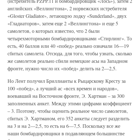
(истребитель PZPP.11 и бомбардировщик «Лось»), затем 2
английских «Веллингтона», 2 норвежских истребителя
«Gloster Gladiator», летающую лодку «Sunderland», двух
«Гладиаторов», затем еще 2 «Веллингтона» и еще 5
самолетов, о которых известно, что 2 были
четырехмоторными бомбардировщиками «Стирлинг». То
есть, 40 баллов или 40 «побед» реально означали 16—19
сбитых самолета. Отсюда, для того, чтобы узнать, сколько
же самолетов реально сбили немецкие асы на Западном
фронте, нужно число их «побед» делить на 2—2,5.
Но Лент получил Бриллианты к Рыцарскому Кресту за
100 «побед», а лучший ас «всех времен и народов»,
воевавший на Восточном фронте, Э. Хартман – за 300
заполненных анкет. Между этими цифрами коэффициент
– 3. Поэтому, чтобы оценить реальное число самолетов,
сбитых Э. Хартманом, его 352 анкеты следует разделить
на 3 и на 2—2,5, то есть на 6—7,5. Поскольку все же
наши бомбардировщики в подавляющем большинстве