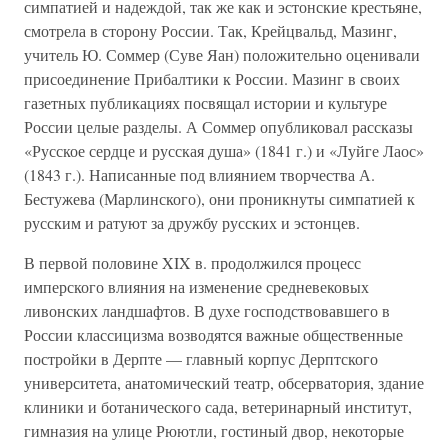
симпатией и надеждой, так же как и эстонские крестьяне,
смотрела в сторону России. Так, Крейцвальд, Мазинг,
учитель Ю. Соммер (Суве Яан) положительно оценивали
присоединение Прибалтики к России. Мазинг в своих
газетных публикациях посвящал истории и культуре
России целые разделы. А Соммер опубликовал рассказы
«Русское сердце и русская душа» (1841 г.) и «Луйге Лаос»
(1843 г.). Написанные под влиянием творчества А.
Бестужева (Марлинского), они проникнуты симпатией к
русским и ратуют за дружбу русских и эстонцев.
В первой половине XIX в. продолжился процесс
имперского влияния на изменение средневековых
ливонских ландшафтов. В духе господствовавшего в
России классицизма возводятся важные общественные
постройки в Дерпте — главный корпус Дерптского
университета, анатомический театр, обсерватория, здание
клиники и ботанического сада, ветеринарный институт,
гимназия на улице Рюютли, гостиный двор, некоторые