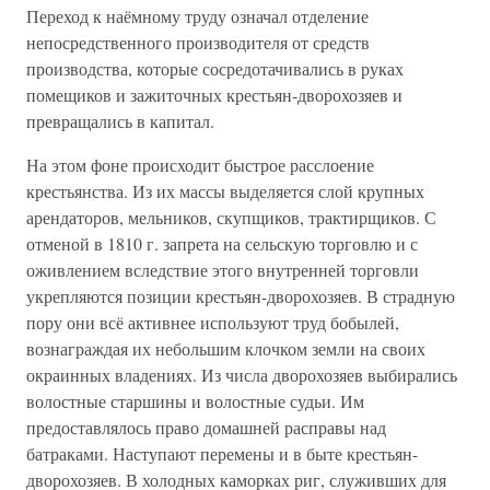
Переход к наёмному труду означал отделение
непосредственного производителя от средств
производства, которые сосредотачивались в руках
помещиков и зажиточных крестьян-дворохозяев и
превращались в капитал.
На этом фоне происходит быстрое расслоение
крестьянства. Из их массы выделяется слой крупных
арендаторов, мельников, скупщиков, трактирщиков. С
отменой в 1810 г. запрета на сельскую торговлю и с
оживлением вследствие этого внутренней торговли
укрепляются позиции крестьян-дворохозяев. В страдную
пору они всё активнее используют труд бобылей,
вознаграждая их небольшим клочком земли на своих
окраинных владениях. Из числа дворохозяев выбирались
волостные старшины и волостные судьи. Им
предоставлялось право домашней расправы над
батраками. Наступают перемены и в быте крестьян-
дворохозяев. В холодных каморках риг, служивших для