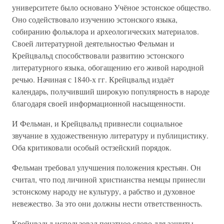
университете было основано Учёное эстонское общество.
Оно содействовало изучению эстонского языка,
собиранию фольклора и археологических материалов.
Своей литературной деятельностью Фельман и
Крейцвальд способствовали развитию эстонского
литературного языка, обогащению его живой народной
речью. Начиная с 1840-х гг. Крейцвальд издаёт
календарь, получивший широкую популярность в народе
благодаря своей информационной насыщенности.
И Фельман, и Крейцвальд привнесли социальное
звучание в художественную литературу и публицистику.
Оба критиковали особый остзейский порядок.
Фельман требовал улучшения положения крестьян. Он
считал, что под личиной христианства немцы принесли
эстонскому народу не культуру, а рабство и духовное
невежество. За это они должны нести ответственность.
Крейцвальд использовал печатное слово для защиты