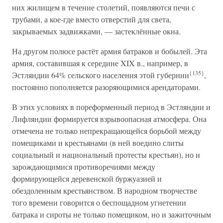
них жилищем в течение столетий, появляются печи с
трубами, а кое-где вместо отверстий для света,
закрываемых задвижками, — застеклённые окна.
На другом полюсе растёт армия батраков и бобылей. Эта
армия, составившая к середине XIX в., например, в
{135}
Эстляндии 64% сельского населения этой губернии
,
постоянно пополняется разоряющимися арендаторами.
В этих условиях в пореформенный период в Эстляндии и
Лифляндии формируется взрывоопасная атмосфера. Она
отмечена не только непрекращающейся борьбой между
помещиками и крестьянами (в ней воедино слиты
социальный и национальный протесты крестьян), но и
зарождающимися противоречиями между
формирующейся деревенской буржуазией и
обездоленным крестьянством. В народном творчестве
того времени говорится о беспощадном угнетении
батрака и сироты не только помещиком, но и зажиточным