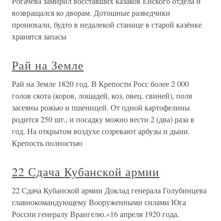
Рогачева замирил восставших казаков Ейского отдела и
возвращался ко дворам. Дотошные разведчики
пронюхали, будто в недалекой станице в старой казёнке
хранятся запасы
Рай на Земле
Рай на Земле 1820 год. В Крепости Росс более 2 000
голов скота (коров, лошадей, коз, овец, свиней), поля
засеяны рожью и пшеницей. От одной картофелины
родится 250 шт., и посадку можно вести 2 (два) раза в
год. На открытом воздухе созревают арбузы и дыни.
Крепость полностью
22 Сдача Кубанской армии
22 Сдача Кубанской армии Доклад генерала Голубинцева
главнокомандующему Вооруженными силами Юга
России генералу Врангелю.«16 апреля 1920 года,