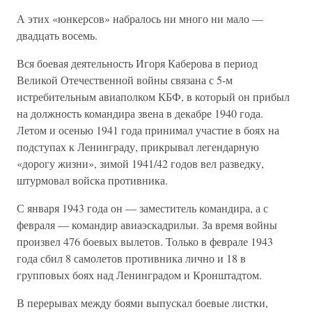
А этих «юнкерсов» набралось ни много ни мало —
двадцать восемь.
Вся боевая деятельность Игоря Каберова в период
Великой Отечественной войны связана с 5-м
истребительным авиаполком КБФ, в который он прибыл
на должность командира звена в декабре 1940 года.
Летом и осенью 1941 года принимал участие в боях на
подступах к Ленинграду, прикрывал легендарную
«дорогу жизни», зимой 1941/42 годов вел разведку,
штурмовал войска противника.
С января 1943 года он — заместитель командира, а с
февраля — командир авиаэскадрильи. За время войны
произвел 476 боевых вылетов. Только в феврале 1943
года сбил 8 самолетов противника лично и 18 в
групповых боях над Ленинградом и Кронштадтом.
В перерывах между боями выпускал боевые листки,