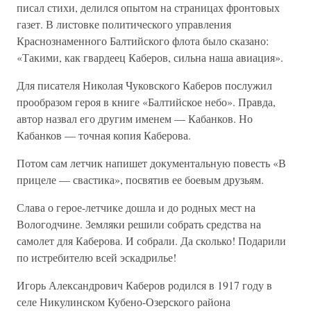
писал стихи, делился опытом на страницах фронтовых
газет. В листовке политического управления
Краснознаменного Балтийского флота было сказано:
«Такими, как гвардеец Каберов, сильна наша авиация».
Для писателя Николая Чуковского Каберов послужил
прообразом героя в книге «Балтийское небо». Правда,
автор назвал его другим именем — Кабанков. Но
Кабанков — точная копия Каберова.
Потом сам летчик напишет документальную повесть «В
прицеле — свастика», посвятив ее боевым друзьям.
Слава о герое-летчике дошла и до родных мест на
Вологодчине. Земляки решили собрать средства на
самолет для Каберова. И собрали. Да сколько! Подарили
по истребителю всей эскадрилье!
Игорь Александрович Каберов родился в 1917 году в
селе Никулинском Кубено-Озерского района