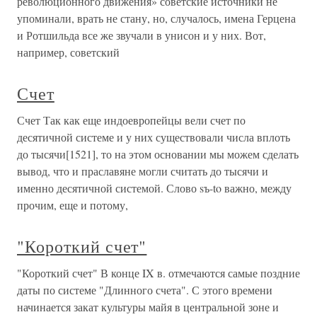
революционного движения» советские источники не
упоминали, врать не стану, но, случалось, имена Герцена
и Ротшильда все же звучали в унисон и у них. Вот,
например, советский
Счет
Счет Так как еще индоевропейцы вели счет по
десятичной системе и у них существовали числа вплоть
до тысячи[1521], то на этом основании мы можем сделать
вывод, что и праславяне могли считать до тысячи и
именно десятичной системой. Слово sъ-to важно, между
прочим, еще и потому,
"Короткий счет"
"Короткий счет" В конце IX в. отмечаются самые поздние
даты по системе "Длинного счета". С этого времени
начинается закат культуры майя в центральной зоне и