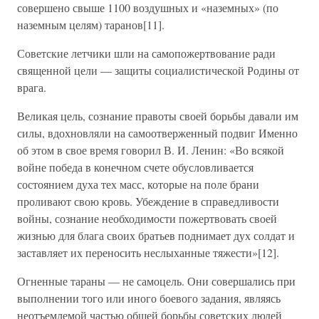
совершено свыше 1100 воздушных и «наземных» (по
наземным целям) таранов[11].
Советские летчики шли на самопожертвование ради
священной цели — защиты социалистической Родины от
врага.
Великая цель, сознание правоты своей борьбы давали им
силы, вдохновляли на самоотверженный подвиг Именно
об этом в свое время говорил В. И. Ленин: «Во всякой
войне победа в конечном счете обусловливается
состоянием духа тех масс, которые на поле брани
проливают свою кровь. Убеждение в справедливости
войны, сознание необходимости пожертвовать своей
жизнью для блага своих братьев поднимает дух солдат и
заставляет их переносить неслыханные тяжести»[12].
Огненные тараны — не самоцель. Они совершались при
выполнении того или иного боевого задания, являясь
неотъемлемой частью общей борьбы советских людей