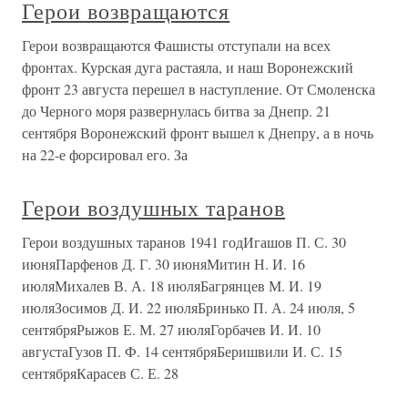
Герои возвращаются
Герои возвращаются Фашисты отступали на всех
фронтах. Курская дуга растаяла, и наш Воронежский
фронт 23 августа перешел в наступление. От Смоленска
до Черного моря развернулась битва за Днепр. 21
сентября Воронежский фронт вышел к Днепру, а в ночь
на 22-е форсировал его. За
Герои воздушных таранов
Герои воздушных таранов 1941 годИгашов П. С. 30
июняПарфенов Д. Г. 30 июняМитин Н. И. 16
июляМихалев В. А. 18 июляБагрянцев М. И. 19
июляЗосимов Д. И. 22 июляБринько П. А. 24 июля, 5
сентябряРыжов Е. М. 27 июляГорбачев И. И. 10
августаГузов П. Ф. 14 сентябряБеришвили И. С. 15
сентябряКарасев С. Е. 28