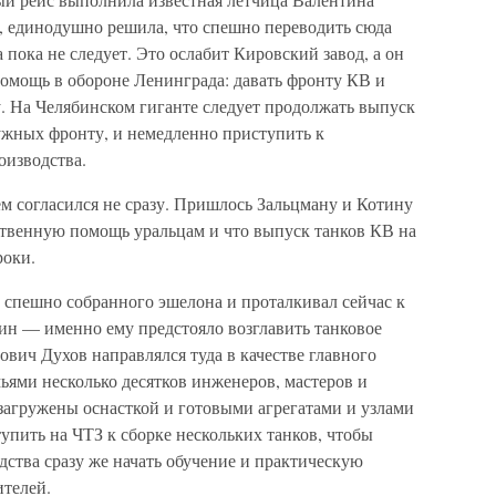
З, единодушно решила, что спешно переводить сюда
 пока не следует. Это ослабит Кировский завод, а он
омощь в обороне Ленинграда: давать фронту КВ и
. На Челябинском гиганте следует продолжать выпуск
нужных фронту, и немедленно приступить к
оизводства.
м согласился не сразу. Пришлось Зальцману и Котину
йственную помощь уральцам и что выпуск танков КВ на
роки.
 спешно собранного эшелона и проталкивал сейчас к
н — именно ему предстояло возглавить танковое
вич Духов направлялся туда в качестве главного
мьями несколько десятков инженеров, мастеров и
загружены оснасткой и готовыми агрегатами и узлами
пить на ЧТЗ к сборке нескольких танков, чтобы
ства сразу же начать обучение и практическую
ителей.