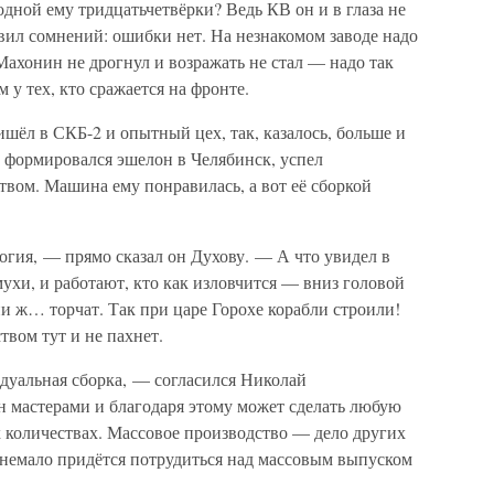
дной ему тридцатьчетвёрки? Ведь КВ он и в глаза не
авил сомнений: ошибки нет. На незнакомом заводе надо
Махонин не дрогнул и возражать не стал — надо так
м у тех, кто сражается на фронте.
шёл в СКБ-2 и опытный цех, так, казалось, больше и
ка формировался эшелон в Челябинск, успел
ством. Машина ему понравилась, а вот её сборкой
логия, — прямо сказал он Духову. — А что увидел в
ухи, и работают, кто как изловчится — вниз головой
и ж… торчат. Так при царе Горохе корабли строили!
вом тут и не пахнет.
идуальная сборка, — согласился Николай
 мастерами и благодаря этому может сделать любую
 количествах. Массовое производство — дело других
 немало придётся потрудиться над массовым выпуском