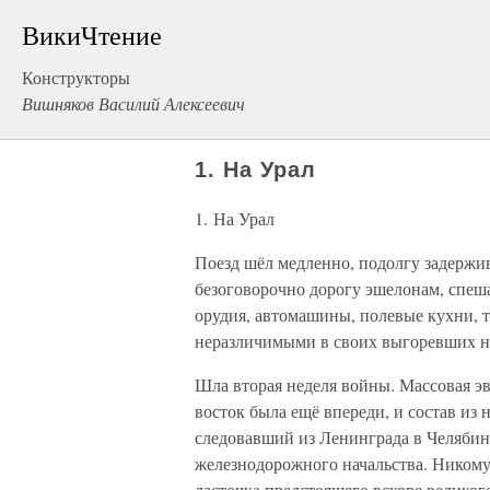
ВикиЧтение
Конструкторы
Вишняков Василий Алексеевич
1. На Урал
1. На Урал
Поезд шёл медленно, подолгу задержив
безоговорочно дорогу эшелонам, спеша
орудия, автомашины, полевые кухни, 
неразличимыми в своих выгоревших на
Шла вторая неделя войны. Массовая эв
восток была ещё впереди, и состав из
следовавший из Ленинграда в Челябин
железнодорожного начальства. Никому 
ласточка предстоящего вскоре велико