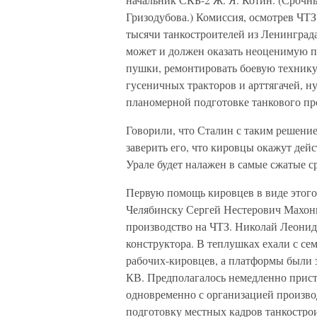
Гризодубова.) Комиссия, осмотрев ЧТ
тысячи танкостроителей из Ленинграда
может и должен оказать неоценимую п
пушки, ремонтировать боевую технику
гусеничных тракторов и арттягачей, 
планомерной подготовке танкового пр
Говорили, что Сталин с таким решение
заверить его, что кировцы окажут де
Урале будет налажен в самые сжатые с
Первую помощь кировцев в виде этого
Челябинску Сергей Нестерович Махони
производство на ЧТЗ. Николай Леонидо
конструктора. В теплушках ехали с се
рабочих-кировцев, а платформы были 
КВ. Предполагалось немедленно присту
одновременно с организацией производ
подготовку местных кадров танкостро