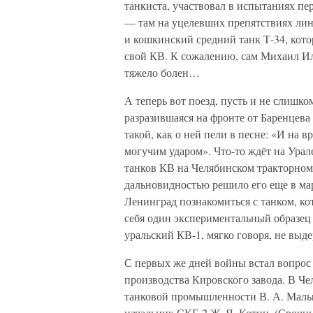
танкиста, участвовал в испытаниях п
— там на уцелевших препятствиях ли
и кошкинский средний танк Т-34, кот
свой КВ. К сожалению, сам Михаил Ил
тяжело болен…
А теперь вот поезд, пусть и не слишком
разразившаяся на фронте от Баренцева
такой, как о ней пели в песне: «И на 
могучим ударом». Что-то ждёт на Урал
танков КВ на Челябинском тракторном 
дальновидностью решило его еще в мар
Ленинград познакомиться с танком, ко
себя один экспериментальный образец 
уральский КВ-1, мягко говоря, не выд
С первых же дней войны встал вопрос 
производства Кировского завода. В Ч
танковой промышленности В. А. Малыш
начальник СКБ-2 Ж. Я. Котин. (Срочн