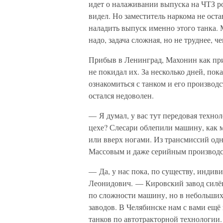
идет о налаживании выпуска на ЧТЗ ро
видел. Но заместитель наркома не ост
наладить выпуск именно этого танка. 
надо, задача сложная, но не труднее, че
Прибыв в Ленинград, Махонин как при
не покидал их. За несколько дней, по
ознакомиться с танком и его производ
остался недоволен.
— Я думал, у вас тут передовая техно
цехе? Слесари облепили машину, как м
или вверх ногами. Из трансмиссий одн
Массовым и даже серийным производст
— Да, у нас пока, по существу, индив
Леонидович. — Кировский завод силён
по сложности машину, но в небольших
заводов. В Челябинске нам с вами ещё
танков по автотракторной технологии.