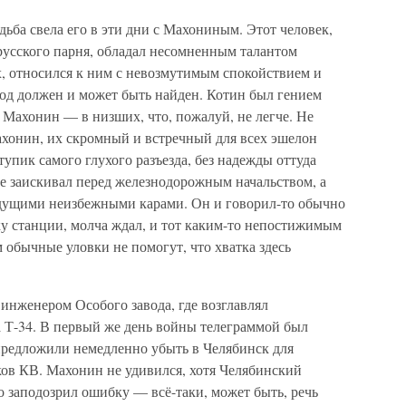
дьба свела его в эти дни с Махониным. Этот человек,
 русского парня, обладал несомненным талантом
х, относился к ним с невозмутимым спокойствием и
од должен и может быть найден. Котин был гением
 Махонин — в низших, что, пожалуй, не легче. Не
ахонин, их скромный и встречный для всех эшелон
упик самого глухого разъезда, без надежды оттуда
е заискивал перед железнодорожным начальством, а
рядущими неизбежными карами. Он и говорил-то обычно
у станции, молча ждал, и тот каким-то непостижимым
 обычные уловки не помогут, что хватка здесь
инженером Особого завода, где возглавлял
 Т-34. В первый же день войны телеграммой был
 предложили немедленно убыть в Челябинск для
ков КВ. Махонин не удивился, хотя Челябинский
о заподозрил ошибку — всё-таки, может быть, речь