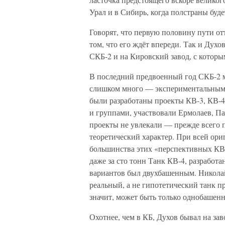
Урал и в Сибирь, когда полстраны буде
Говорят, что первую половину пути от
том, что его ждёт впереди. Так и Духо
СКБ-2 и на Кировский завод, с которы
В последний предвоенный год СКБ-2 мн
слишком много — экспериментальными
были разработаны проекты КВ-3, КВ-4
и группами, участвовали Ермолаев, 
проекты не увлекали — прежде всего 
теоретический характер. При всей ор
большинства этих «перспективных КВ»
даже за сто тонн Танк КВ-4, разработа
вариантов был двухбашенным. Никола
реальный, а не гипотетический танк пр
значит, может быть только однобашен
Охотнее, чем в КБ, Духов бывал на за