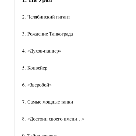
2. Челябинский гигант
3. Рождение Танкограда
4. «Духов-панцер»
5. Конвейер
6. «Зверобой»
7. Самые мощные танки
8. «Достоин своего имени…»
9. Тайна «щуки»