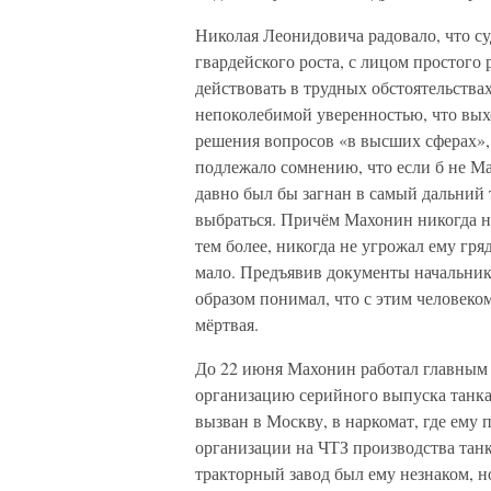
Николая Леонидовича радовало, что су
гвардейского роста, с лицом простого
действовать в трудных обстоятельства
непоколебимой уверенностью, что вых
решения вопросов «в высших сферах»,
подлежало сомнению, что если б не М
давно был бы загнан в самый дальний т
выбраться. Причём Махонин никогда н
тем более, никогда не угрожал ему г
мало. Предъявив документы начальник
образом понимал, что с этим человеком
мёртвая.
До 22 июня Махонин работал главным 
организацию серийного выпуска танка
вызван в Москву, в наркомат, где ему
организации на ЧТЗ производства тан
тракторный завод был ему незнаком, н