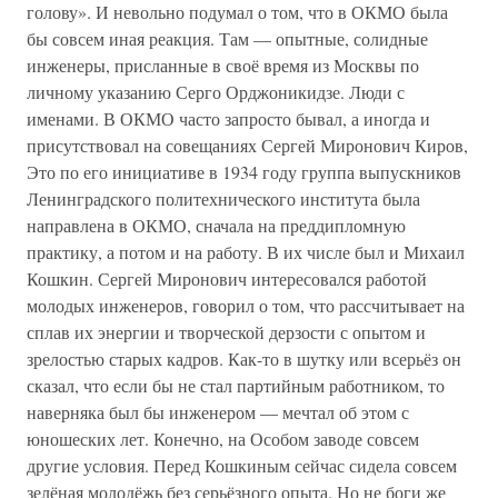
голову». И невольно подумал о том, что в ОКМО была
бы совсем иная реакция. Там — опытные, солидные
инженеры, присланные в своё время из Москвы по
личному указанию Серго Орджоникидзе. Люди с
именами. В ОКМО часто запросто бывал, а иногда и
присутствовал на совещаниях Сергей Миронович Киров,
Это по его инициативе в 1934 году группа выпускников
Ленинградского политехнического института была
направлена в ОКМО, сначала на преддипломную
практику, а потом и на работу. В их числе был и Михаил
Кошкин. Сергей Миронович интересовался работой
молодых инженеров, говорил о том, что рассчитывает на
сплав их энергии и творческой дерзости с опытом и
зрелостью старых кадров. Как-то в шутку или всерьёз он
сказал, что если бы не стал партийным работником, то
наверняка был бы инженером — мечтал об этом с
юношеских лет. Конечно, на Особом заводе совсем
другие условия. Перед Кошкиным сейчас сидела совсем
зелёная молодёжь без серьёзного опыта. Но не боги же