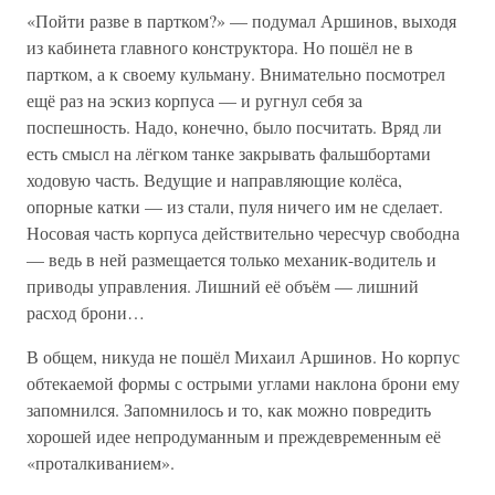
«Пойти разве в партком?» — подумал Аршинов, выходя
из кабинета главного конструктора. Но пошёл не в
партком, а к своему кульману. Внимательно посмотрел
ещё раз на эскиз корпуса — и ругнул себя за
поспешность. Надо, конечно, было посчитать. Вряд ли
есть смысл на лёгком танке закрывать фальшбортами
ходовую часть. Ведущие и направляющие колёса,
опорные катки — из стали, пуля ничего им не сделает.
Носовая часть корпуса действительно чересчур свободна
— ведь в ней размещается только механик-водитель и
приводы управления. Лишний её объём — лишний
расход брони…
В общем, никуда не пошёл Михаил Аршинов. Но корпус
обтекаемой формы с острыми углами наклона брони ему
запомнился. Запомнилось и то, как можно повредить
хорошей идее непродуманным и преждевременным её
«проталкиванием».