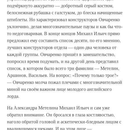
подчёркнуто аккуратно — добротный серый костюм,
белоснежная рубашка с галстуком, до блеска начищенные
штиблеты. Но характеризовал конструкторов Овчаренко
уклончиво, делая многозначительные паузы и как бы что-
то недоговаривая. В конце концов Михаил Ильич прямо
предложил ему составить список десяти, по его мнению,
лучших конструкторов отдела — один-два человека от
каждой группы. Овчаренко пришёл в замешательство,
попросил время подумать, и на другой день представил
список, в котором было всего три фамилии — Метелин,
Аршинов, Васильев. На вопрос: «Почему только трое?»
— Овчаренко молча пожал плечами с многозначительной
миной на своём важном лице молодого английского
лорда.
На Александра Метелина Михаил Ильич и сам уже
обратил внимание. Он бросался в глаза костлявостью,
наголо обритой головой и аскетически-бледным лицом с
ввалившимися щеками. И на этом лице —