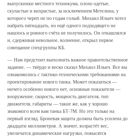
выпускники местного техникума, плохо одетые,
скуластые и вихрастые, за исключением Метелина, у
которого череп не по годам голый. Михаил Ильич хотел
набрать пятнадцать, но ещё одного подходящего не
нашлось и ровного счёта не получилось. Он откашлялся
и, сдерживая невольное, волнение, открыл первое
совещание спецгруппы КБ.
— Нам предстоит выполнить важное правительственное
задание, — твёрдо и веско сказал Михаил Ильич. Все вы
ознакомились с тактико-техническими требованиями на
проектирование нового танка. Может показаться —
ничего особенно нового нет, основные показатели —
вооружение, скорость, мощность двигателя, тип
движителя, габариты — такие же, как у хорошо
знакомого всем вам танка БТ-7М. Но это только на
первый взгляд. Броневая защита должна быть усилена до
двадцати миллиметров. А значит, возрастёт вес,
увеличатся динамические нагрузки, повысятся