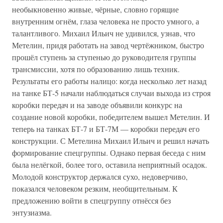
необыкновенно живые, чёрные, словно горящие
внутренним огнём, глаза человека не просто умного, а
талантливого. Михаил Ильич не удивился, узнав, что
Метелин, придя работать на завод чертёжником, быстро
прошёл ступень за ступенью до руководителя группы
трансмиссии, хотя по образованию лишь техник.
Результаты его работы налицо: когда несколько лет назад
на танке БТ-5 начали наблюдаться случаи выхода из строя
коробки передач и на заводе объявили конкурс на
создание новой коробки, победителем вышел Метелин. И
теперь на танках БТ-7 и БТ-7М — коробки передач его
конструкции. С Метелина Михаил Ильич и решил начать
формирование спецгруппы. Однако первая беседа с ним
была нелёгкой, более того, оставила неприятный осадок.
Молодой конструктор держался сухо, недоверчиво,
показался человеком резким, необщительным. К
предложению войти в спецгруппу отнёсся без
энтузиазма.