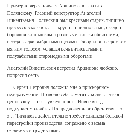
Примерно через полчаса Аршинова вызвали к
Полянскому. Главный конструктор Анатолий
Викентьевич Полянский был красивый старик, типично
профессорского вида — крупный, полноватый, с седой
бородкой клинышком и розовыми, слегка обвисшими,
всегда гладко выбритыми щеками. Говорил он негромким
мягким голосом, уснащая речь витиеватыми и
полузабытыми старомодными оборотами.
Анатолий Викентьевич встретил Аршинова любезно,
попросил сесть.
— Сергей Петрович доложил мне о прискорбном
недоразумении. Позволю себе заметить, коллега, что я
ценю вашу… э-э… увлечённость. Новое всегда
подкупает молодёжь. Но предложение изобретателя… э-
э… Чиганкова действительно требует слишком большой
перестройки производства, сопряжено с весьма
серьёзными трудностями.