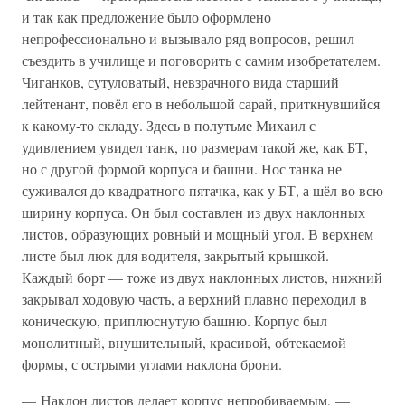
и так как предложение было оформлено
непрофессионально и вызывало ряд вопросов, решил
съездить в училище и поговорить с самим изобретателем.
Чиганков, сутуловатый, невзрачного вида старший
лейтенант, повёл его в небольшой сарай, приткнувшийся
к какому-то складу. Здесь в полутьме Михаил с
удивлением увидел танк, по размерам такой же, как БТ,
но с другой формой корпуса и башни. Нос танка не
суживался до квадратного пятачка, как у БТ, а шёл во всю
ширину корпуса. Он был составлен из двух наклонных
листов, образующих ровный и мощный угол. В верхнем
листе был люк для водителя, закрытый крышкой.
Каждый борт — тоже из двух наклонных листов, нижний
закрывал ходовую часть, а верхний плавно переходил в
коническую, приплюснутую башню. Корпус был
монолитный, внушительный, красивой, обтекаемой
формы, с острыми углами наклона брони.
— Наклон листов делает корпус непробиваемым, —