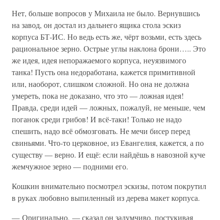
Нет, больше вопросов у Михаила не было. Вернувшись
на завод, он достал из дальнего ящика стола эскиз
корпуса БТ-ИС. Но ведь есть же, чёрт возьми, есть здесь
рациональное зерно. Острые углы наклона брони….. Это
же идея, идея непоражаемого корпуса, неуязвимого
танка! Пусть она недоработана, кажется примитивной
или, наоборот, слишком сложной. Но она не должна
умереть, пока не доказано, что это — ложная идея!
Правда, среди идей — ложных, пожалуй, не меньше, чем
поганок среди грибов! И всё-таки! Только не надо
спешить, надо всё обмозговать. Не мечи бисер перед
свиньями. Что-то церковное, из Евангелия, кажется, а по
существу — верно. И ещё: если найдёшь в навозной куче
жемчужное зерно — подними его.
Кошкин внимательно посмотрел эскизы, потом покрутил
в руках любовно выпиленный из дерева макет корпуса.
— Оригинально, — сказал он задумчиво, постукивая