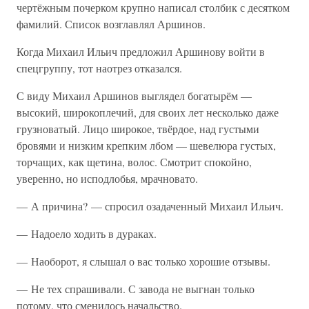
чертёжным почерком крупно написал столбик с десятком
фамилий. Список возглавлял Аршинов.
Когда Михаил Ильич предложил Аршинову войти в
спецгруппу, тот наотрез отказался.
С виду Михаил Аршинов выглядел богатырём —
высокий, широкоплечий, для своих лет несколько даже
грузноватый. Лицо широкое, твёрдое, над густыми
бровями и низким крепким лбом — шевелюра густых,
торчащих, как щетина, волос. Смотрит спокойно,
уверенно, но исподлобья, мрачновато.
— А причина? — спросил озадаченный Михаил Ильич.
— Надоело ходить в дураках.
— Наоборот, я слышал о вас только хорошие отзывы.
— Не тех спрашивали. С завода не выгнан только
потому, что сменилось начальство.