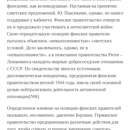
финскими, как великодушные. Настаивая на принятии
советских предложений, Ю. Паасикиви, однако, не нашел
поддержки у кабинета. Финское правительство отвергло
их и продолжало участвовать в антисоветской войне.
Свою отрицательную позицию финские правители
пытались объяснить «невыполнимостью» советских
условий. Дело заключалось, однако, не в
«невыполнимости», а в нежелании правительства Рюти –
Линкомиеса наладить мирные добрососедские отношения
с СССР. По свидетельству многих источников,
дипломатическая инициатива, предпринятая финским
правительством весной 1944 года, имела своей основной
целью нейтрализовать деятельность антивоенной
оппозиции[508].
Определенное влияние на позицию финских правителей
оказывало, несомненно, давление Берлина. Германское
правительство предпринимало различные действия для
того, чтобы сорвать успешное завершение советско-