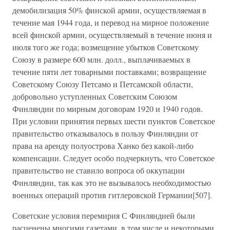
демобилизация 50% финской армии, осуществляемая в
течение мая 1944 года, и перевод на мирное положение
всей финской армии, осуществляемый в течение июня и
июля того же года; возмещение убытков Советскому
Союзу в размере 600 млн. долл., выплачиваемых в
течение пяти лет товарными поставками; возвращение
Советскому Союзу Петсамо и Петсамской области,
добровольно уступленных Советским Союзом
Финляндии по мирным договорам 1920 и 1940 годов.
При условии принятия первых шести пунктов Советское
правительство отказывалось в пользу Финляндии от
права на аренду полуострова Ханко без какой-либо
компенсации. Следует особо подчеркнуть, что Советское
правительство не ставило вопроса об оккупации
Финляндии, так как это не вызывалось необходимостью
военных операций против гитлеровской Германии[507].
Советские условия перемирия С Финляндией были
расценены многими газетами, в том числе и некоторыми