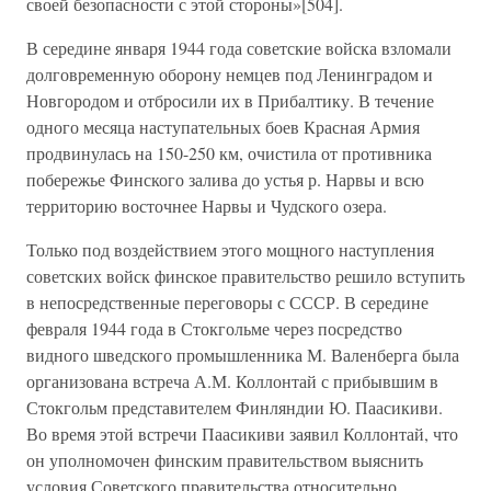
своей безопасности с этой стороны»[504].
В середине января 1944 года советские войска взломали
долговременную оборону немцев под Ленинградом и
Новгородом и отбросили их в Прибалтику. В течение
одного месяца наступательных боев Красная Армия
продвинулась на 150-250 км, очистила от противника
побережье Финского залива до устья р. Нарвы и всю
территорию восточнее Нарвы и Чудского озера.
Только под воздействием этого мощного наступления
советских войск финское правительство решило вступить
в непосредственные переговоры с СССР. В середине
февраля 1944 года в Стокгольме через посредство
видного шведского промышленника М. Валенберга была
организована встреча А.М. Коллонтай с прибывшим в
Стокгольм представителем Финляндии Ю. Паасикиви.
Во время этой встречи Паасикиви заявил Коллонтай, что
он уполномочен финским правительством выяснить
условия Советского правительства относительно