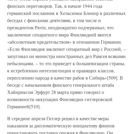
финских переговоров. Так, в начале 1944 года
германский посланник в Хельсинки Блюхер в различных
беседах с финскими деятелями, в том числе и
президентом Рюти, неоднократно подчеркивал, что
заключение сепаратного мира Финляндией явится
«абсолютным предательством» в отношении Германии.
«Если Финляндия заключит сепаратный мир с Россией, –
запугивал он министра иностранных дел Рамсея всякими
небылицами, – то это приведет к большевизации страны,
к истреблению интеллигенции и правящих классов,
переселению народа в качестве рабов в Сибирь»[509]. В
беседе с начальником финского генерального штаба
Хайнриксом Эрфурт 28 марта прямо говорил о
возможности оккупации Финляндии гитлеровской
Германией[510].
В середине апреля Гитлер решил в качестве меры
наказания за дипломатическую инициативу финнов
приостановить поставки оружия в Финляндию. Он