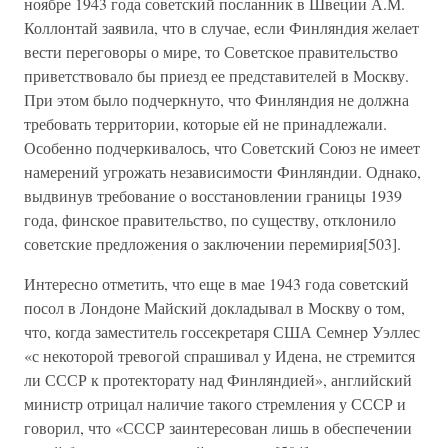
ноябре 1943 года советский посланник в Швеции А.М.
Коллонтай заявила, что в случае, если Финляндия желает
вести переговоры о мире, то Советское правительство
приветствовало бы приезд ее представителей в Москву.
При этом было подчеркнуто, что Финляндия не должна
требовать территории, которые ей не принадлежали.
Особенно подчеркивалось, что Советский Союз не имеет
намерений угрожать независимости Финляндии. Однако,
выдвинув требование о восстановлении границы 1939
года, финское правительство, по существу, отклонило
советские предложения о заключении перемирия[503].
Интересно отметить, что еще в мае 1943 года советский
посол в Лондоне Майский докладывал в Москву о том,
что, когда заместитель госсекретаря США Семнер Уэллес
«с некоторой тревогой спрашивал у Идена, не стремится
ли СССР к протекторату над Финляндией», английский
министр отрицал наличие такого стремления у СССР и
говорил, что «СССР заинтересован лишь в обеспечении