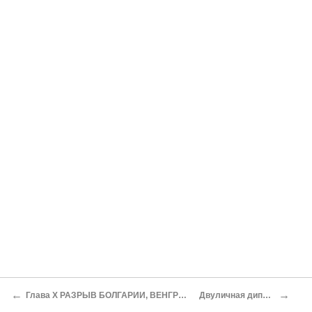
←
→
Глава X РАЗРЫВ БОЛГАРИИ, ВЕНГРИИ, РУМЫНИИ И ФИНЛЯНДИИ С ГИТЛЕРОВСКОЙ ГЕРМАНИЕЙ
Двуличная дипломатия правителей Румынии