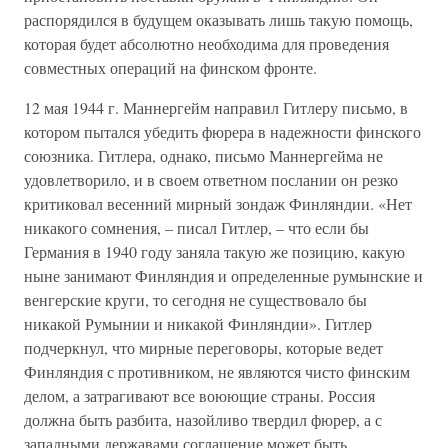
распорядился в будущем оказывать лишь такую помощь,
которая будет абсолютно необходима для проведения
совместных операций на финском фронте.
12 мая 1944 г. Маннергейм направил Гитлеру письмо, в
котором пытался убедить фюрера в надежности финского
союзника. Гитлера, однако, письмо Маннергейма не
удовлетворило, и в своем ответном послании он резко
критиковал весенний мирный зондаж Финляндии. «Нет
никакого сомнения, – писал Гитлер, – что если бы
Германия в 1940 году заняла такую же позицию, какую
ныне занимают Финляндия и определенные румынские и
венгерские круги, то сегодня не существовало бы
никакой Румынии и никакой Финляндии». Гитлер
подчеркнул, что мирные переговоры, которые ведет
Финляндия с противником, не являются чисто финским
делом, а затрагивают все воюющие страны. Россия
должна быть разбита, назойливо твердил фюрер, а с
западными державами соглашение может быть