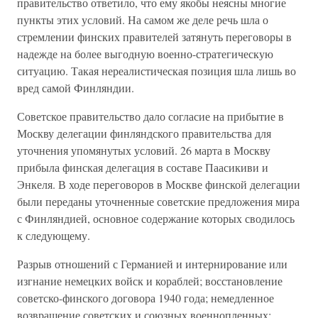
правительство ответило, что ему якобы неясны многие
пункты этих условий. На самом же деле речь шла о
стремлении финских правителей затянуть переговоры в
надежде на более выгодную военно-стратегическую
ситуацию. Такая нереалистическая позиция шла лишь во
вред самой Финляндии.
Советское правительство дало согласие на прибытие в
Москву делегации финляндского правительства для
уточнения упомянутых условий. 26 марта в Москву
прибыла финская делегация в составе Паасикиви и
Энкеля. В ходе переговоров в Москве финской делегации
были переданы уточненные советские предложения мира
с Финляндией, основное содержание которых сводилось
к следующему.
Разрыв отношений с Германией и интернирование или
изгнание немецких войск и кораблей; восстановление
советско-финского договора 1940 года; немедленное
возвращение советских и союзных военнопленных;