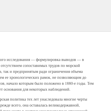
кого исследования — формулировка выводов — в
к отсутствием сопоставимых трудов по морской
, так и предпринятым ради ограничения объема
ем ее хронологических рамок, не позволяющим до
сов, начало которым было положено в 1880-е годы. Тем
ет основания для некоторых наблюдений.
орская политика тех лет унаследовала многие черты
ежде всего, она оставалась великодержавной,
й того места в системе международных отношений,