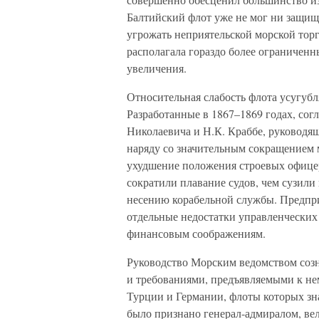
Балтийский флот уже не мог ни защищ
угрожать неприятельской морской торг
располагала гораздо более ограниченн
увеличения.
Относительная слабость флота усугубл
Разработанные в 1867–1869 годах, сог
Николаевича и Н.К. Краббе, руковод
наряду со значительным сокращением 
ухудшение положения строевых офицер
сократили плавание судов, чем сузил
несению корабельной службы. Предпри
отдельные недостатки управленческих
финансовым соображениям.
Руководство Морским ведомством соз
и требованиями, предъявляемыми к не
Турции и Германии, флоты которых зна
было признано генерал-адмиралом, ве