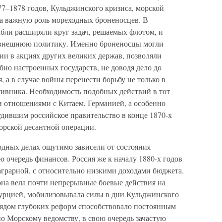
77–1878 годов, Кульджинского кризиса, морской
а важную роль мореходных броненосцев. В
абли расширяли круг задач, решаемых флотом, и
 внешнюю политику. Именно броненосцы могли
ии в акциях других великих держав, позволяли
но настроенных государств, не доводя дело до
 а в случае войны перенести борьбу не только в
тивника. Необходимость подобных действий в тот
 отношениями с Китаем, Германией, а особенно
удившим российское правительство в конце 1870-х
орской десантной операции.
дных делах ощутимо зависели от состояния
ю очередь финансов. Россия же к началу 1880-х годов
аграрной, с относительно низкими доходами бюджета.
она вела почти непрерывные боевые действия на
 Турцией, мобилизовывала силы в дни Кульджинского
 рядом глубоких реформ способствовало постоянным
 Морскому ведомству, в свою очередь зачастую