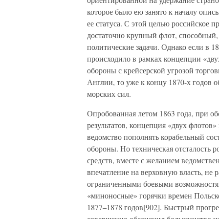
которое было ею занято к началу опис
ее статуса. С этой целью российское п
достаточно крупный флот, способный,
политические задачи. Однако если в 1
происходило в рамках концепции «дву
обороны с крейсерской угрозой торго
Англии, то уже к концу 1870-х годов 
морских сил.
Опробованная летом 1863 года, при о
результатов, концепция «двух флотов»
ведомство пополнять корабельный сост
обороны. Но техническая отсталость 
средств, вместе с желанием ведомстве
впечатление на верховную власть, не 
ограниченными боевыми возможностя
«миноносные» горячки времен Польско
1877–1878 годов[902]. Быстрый прогре
совершенно обесценил большинство из э