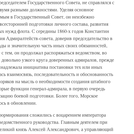
едседателем Государственного Совета, не справлялся с
двумя разными должностями. Уделяя основное
мым в Государственный Совет, он неизбежно
 всесторонней подготовки личного состава, развития
ых нужд флота. С середины 1860-х годов Константин
ия Адмиралтейств-совета, доверив председательство в
ды и значительную часть иных своих обязанностей,
с тем, он продолжал распоряжаться ведомством, во
 довольно узкого круга доверенных адмиралов, прежде
ринадлежала инициатива постановки тех или иных
ась взаимосвязь, последовательность и обоснованность
оряков на мысль о необходимости создания штабного
оторые функции генерал-адмирала, в первую очередь
зацию боевой подготовки. Более того, Морское
ось в обновлении.
формирования сложились с воцарением императора
ведомственного руководства. Главным деятелем при
 великий князь Алексей Александрович, а управляющий