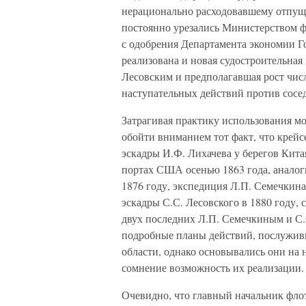
нерационально расходовавшему отпуще
постоянно урезались Министерством ф
с одобрения Департамента экономии Г
реализована и новая судостроительная
Лесовским и предполагавшая рост чис
наступательных действий против сосед
Затрагивая практику использования мо
обойти вниманием тот факт, что крейс
эскадры И.Ф. Лихачева у берегов Китая
портах США осенью 1863 года, аналог
1876 году, экспедиция Л.П. Семечкина
эскадры С.С. Лесовского в 1880 году,
двух последних Л.П. Семечкиным и С.
подробные планы действий, послужив
области, однако основывались они на
сомнение возможность их реализации.
Очевидно, что главный начальник фло