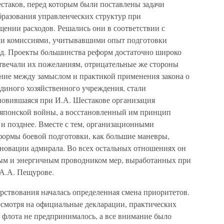
стаков, перед которым были поставлены задачи
бразования управленческих структур при
ении расходов. Решались они в соответствии с
и комиссиями, учитывавшими опыт подготовки
д. Проекты большинства реформ достаточно широко
твечали их пожеланиям, отрицательные же стороны
ение между замыслом и практикой применения закона о
единого хозяйственного учреждения, стали
новившаяся при И.А. Шестакове организация
-японской войны, а восстановленный им принцип
 и позднее. Вместе с тем, организационными
формы боевой подготовки, как большие маневры,
 новации адмирала. Во всех остальных отношениях он
ным и энергичным проводником мер, выработанных при
 А.А. Пещурове.
арствования началась определенная смена приоритетов.
несмотря на официальные декларации, практических
флота не предпринималось, а все внимание было