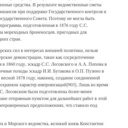
нные средства. В результате ведомственные сметы
инансов при поддержке Государственного контроля и
осударственного Совета. Поэтому не могла быть
 программа, подготовленная в 1876 году С.С.
ла мореходных броненосцев, пригодных для
них стран.
рских сил в интересах внешней политики, нельзя
ерские демонстрации, такие как сосредоточение
 в 1860 году, эскадр С.С. Лесовского и А.А. Попова в
ичные походы эскадр И.И. Бутакова и О.П. Пузино в
 весной 1878 году, наконец, создание соединенной
 сохраняли характер импровизаций[903]. Лишь во время
С. Лесовским были подготовлены более-менее
шие отправным пунктом для дальнейших работ в этой
 непроверенных предположениях, что ставило под
та и Морского ведомства, великий князь Константин