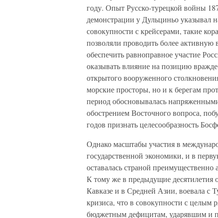
году. Опыт Русско-турецкой войны 18
демонстрации у Дульциньо указывал н
совокупности с крейсерами, такие кор
позволяли проводить более активную
обеспечить равноправное участие Росс
оказывать влияние на позицию враждеб
открытого вооруженного столкновения,
морские просторы, но и к берегам про
период обосновывалась напряженными
обострением Восточного вопроса, поб
годов признать целесообразность Босф
Однако масштабы участия в междунаро
государственной экономики, и в перву
оставалась страной преимущественно 
К тому же в предыдущие десятилетия 
Кавказе и в Средней Азии, воевала с
кризиса, что в совокупности с целым
бюджетным дефицитам, ударявшим и по