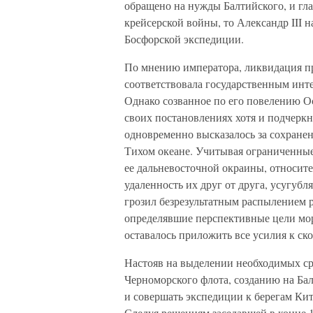
обращено на нужды Балтийского, и гл
крейсерской войны, то Александр III 
Босфорской экспедиции.
По мнению императора, ликвидация п
соответствовала государственным инт
Однако созванное по его повелению Ос
своих постановлениях хотя и подчеркн
одновременно высказалось за сохранен
Тихом океане. Учитывая ограниченные
ее дальневосточной окраины, относит
удаленность их друг от друга, усугуб
грозил безрезультатным распылением р
определявшие перспективные цели мо
оставалось приложить все усилия к ск
Настояв на выделении необходимых ср
Черноморского флота, созданию на Ба
и совершать экспедиции к берегам Кит
Следуя решениям заседавшей в конце 