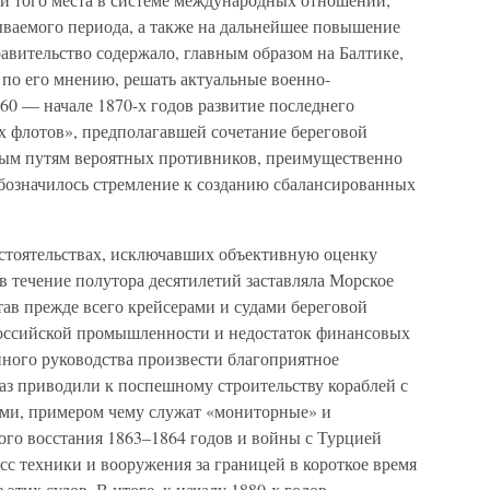
ываемого периода, а также на дальнейшее повышение
равительство содержало, главным образом на Балтике,
 по его мнению, решать актуальные военно-
860 — начале 1870-х годов развитие последнего
х флотов», предполагавшей сочетание береговой
вым путям вероятных противников, преимущественно
обозначилось стремление к созданию сбалансированных
бстоятельствах, исключавших объективную оценку
 в течение полутора десятилетий заставляла Морское
ав прежде всего крейсерами и судами береговой
российской промышленности и недостаток финансовых
нного руководства произвести благоприятное
раз приводили к поспешному строительству кораблей с
ми, примером чему служат «мониторные» и
го восстания 1863–1864 годов и войны с Турцией
сс техники и вооружения за границей в короткое время
тих судов. В итоге, к началу 1880-х годов