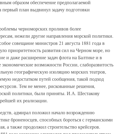
авным образом обеспечение предполагаемой
на первый план выдвинул задачу подготовки
роблемы черноморских проливов более
ересам, нежели другие направления морской политики.
обое совещание министров 21 августа 1881 года в
уло приоритетность развития сил на Черном море, но
ие и даже расширение задач флота на Балтике и в
 экономические возможности России, слаборазвитость
ельную географическую изоляцию морских театров,
ляемую недостатком путей сообщения, такой подход
есурсов. Тем не менее, рискованные решения,
рской политики, были приняты. И.А. Шестакову
орейшей их реализации.
едств, адмирал положил начало возрождению
лтике броненосцев, способных бороться с германскими
ая, а также продолжил строительство крейсеров.
1881 года комиссии адмиралов под председательством