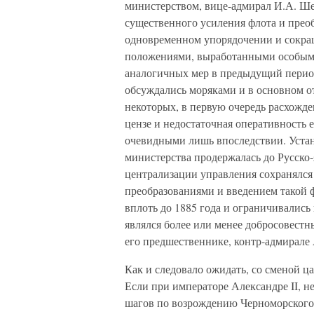
министерством, вице-адмирал И.А. Ше
существенного усиления флота и прео
одновременном упорядочении и сокращ
положениями, выработанными особым
аналогичных мер в предыдущий перио
обсуждались моряками и в основном о
некоторых, в первую очередь расхожд
цензе и недостаточная оперативность 
очевидными лишь впоследствии. Уста
министерства продержалась до Русско
централизации управления сохранялся
преобразованиями и введением такой 
вплоть до 1885 года и ограничивались
являлся более или менее добросовест
его предшественнике, контр-адмирале
Как и следовало ожидать, со сменой ц
Если при императоре Александре II, 
шагов по возрождению Черноморского 