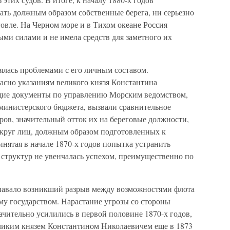
ать должным образом собственные берега, ни серьезно
овле. На Черном море и в Тихом океане Россия
ыми силами и не имела средств для заметного их
ялась проблемами с его личным составом.
ласно указаниям великого князя Константина
ящие документы по управлению Морским ведомством,
министерского бюджета, вызвали сравнительное
ов, значительный отток их на береговые должности,
и круг лиц, должным образом подготовленных к
нятая в начале 1870-х годов попытка устранить
 структур не увенчалась успехом, преимущественно по
навало возникший разрыв между возможностями флота
му государством. Нарастание угрозы со стороны
чительно усилились в первой половине 1870-х годов,
ликим князем Константином Николаевичем еще в 1873