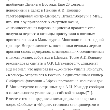
проблемам Дальнего Востока. Еще 23 февраля
поверенный в делах в Пекине А.И. Кояндер
телеграфировал контр-адмиралу Штакельбергу и в МИД,
что Чун Хоу приговорен к смертной казни,
«антииностранная партия» в цинском правительстве
получила перевес и китайцы приступили к военным
приготовлениям в Маньчжурии, Монголии и на западной
границе. Встревожившись, посланники великих держав
просили своих адмиралов, командовавших соединениями
в Тихом океане, собраться в Шанхае. То же А.И.Кояндер
рекомендовал сделать и О.Р. Штакельбергу. Дипломат
еще не знал, что адмирал на «Джигите» ушел в Гонолулу,
«Крейсер» отправился в Россию, а единственный клипер
Сибирской флотилии «Абрек» поставлен в японский док.
В Министерство иностранных дел А.И. Кояндер сообщил
о желательности усиления российской эскадры[71].
Вместе с тем, он предписал командирам канонерских
лодок «Соболь» и «Морж», стоявших станционерами в