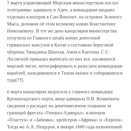
5 марта управляющий Морским министерством послал
телеграммы: адмиралу в Аден, а командирам шедших
отдельно клиперов в Сан-Винсент, на островах Зеленого
Мыса, доложив об этом великому князю Константину
Николаевичу. В тот же день канцелярия министерства
получила из Главного штаба копии донесений
германских консулов в Китае о состоянии береговой
обороны Тяньцзина Шанхая, Амоя и Кантона. С.С.
Лесовский приказал выписать из них все, касавшееся
морской части, литографировать и разослать командирам
кораблей, находившихся в Тихом океане и собиравшихся
туда[75].
6 марта канцелярия запросила у главного командира
Кронштадтского порта, вице-адмирала П.В. Козакевича
сведения о расходах на девятимесячное плавание за
границей фрегата «Генерал-Адмирал», клиперов
«Пластун» и «Забияка», крейсеров «Африка» и «Европа».
Тогда же А.А. Пещуров, в январе 1880 года назначенный