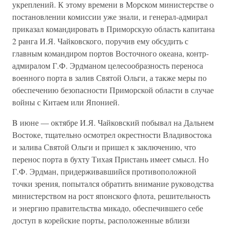
укреплений. К этому времени в Морском министерстве о
постановлении комиссии уже знали, и генерал-адмирал
приказал командировать в Приморскую область капитана
2 ранга И.Я. Чайковского, поручив ему обсудить с
главным командиром портов Восточного океана, контр-
адмиралом Г.Ф. Эрдманом целесообразность переноса
военного порта в залив Святой Ольги, а также меры по
обеспечению безопасности Приморской области в случае
войны с Китаем или Японией.
B июне — октябре И.Я. Чайковский побывал на Дальнем
Востоке, тщательно осмотрел окрестности Владивостока
и залива Святой Ольги и пришел к заключению, что
перенос порта в бухту Тихая Пристань имеет смысл. Но
Г.Ф. Эрдман, придерживавшийся противоположной
точки зрения, попытался обратить внимание руководства
министерством на рост японского флота, решительность
и энергию правительства микадо, обеспечившего себе
доступ в корейские порты, расположенные вблизи