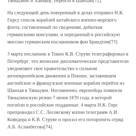
Тяньцзине и Ханькоу, перейти в Шанхай[72].
На следующий день поверенный в делах отправил Н.К.
Гирсу список кораблей китайского военно-морского
флота, составленный по сведениям, добытым
германскими консулами, и переданный в российскую
миссию германским посланником фон Брандтом[73].
3 марта посланник в Токио К.В. Струве телеграфировал в
Петербург, что японские дипломатические представители
уведомляют свое правительство о сильном
антиевропейском движении в Пекине, заставившем
английские и французские военные корабли перейти из
Шанхая в Тяньцзин. Несомненно, европейцы помнили
Тяньцзинскую резню 7 июня 1870 года, в которой
погибли и российские подданные. 4 марта Н.К. Гирс
препроводил С.С. Лесовскому копии телеграмм А.И.
Кояндера и К.В. Струве и просил его поторопить отряд
А.Б. Асланбегова[74].