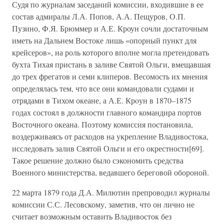
Судя по журналам заседаний комиссии, входившие в ее
состав адмиралы Л.А. Попов, А.А. Пещуров, О.П.
Пузино, Ф.Я. Брюммер и А.Е. Кроун сочли достаточным
иметь на Дальнем Востоке лишь «опорный пункт для
крейсеров», на роль которого вполне могла претендовать
бухта Тихая пристань в заливе Святой Ольги, вмещавшая
до трех фрегатов и семи клиперов. Весомость их мнения
определялась тем, что все они командовали судами и
отрядами в Тихом океане, а А.Е. Крoун в 1870–1875
годах состоял в должности главного командира портов
Восточного океана. Поэтому комиссия постановила,
воздерживаясь от расходов на укрепление Владивостока,
исследовать залив Святой Ольги и его окрестности[69].
Такое решение должно было сэкономить средства
Военного министерства, ведавшего береговой обороной.
22 марта 1879 года Д.А. Милютин препроводил журналы
комиссии С.С. Лесовскому, заметив, что он лично не
считает возможным оставить Владивосток без