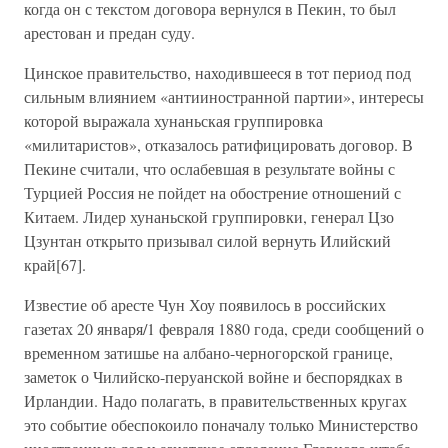
когда он с текстом договора вернулся в Пекин, то был
арестован и предан суду.
Цинское правительство, находившееся в тот период под
сильным влиянием «антииностранной партии», интересы
которой выражала хунаньская группировка
«милитаристов», отказалось ратифицировать договор. В
Пекине считали, что ослабевшая в результате войны с
Турцией Россия не пойдет на обострение отношений с
Китаем. Лидер хунаньской группировки, генерал Цзо
Цзунтан открыто призывал силой вернуть Илийский
край[67].
Известие об аресте Чун Хоу появилось в российских
газетах 20 января/1 февраля 1880 года, среди сообщений о
временном затишье на албано-черногорской границе,
заметок о Чилийско-перуанской войне и беспорядках в
Ирландии. Надо полагать, в правительственных кругах
это событие обеспокоило поначалу только Министерство