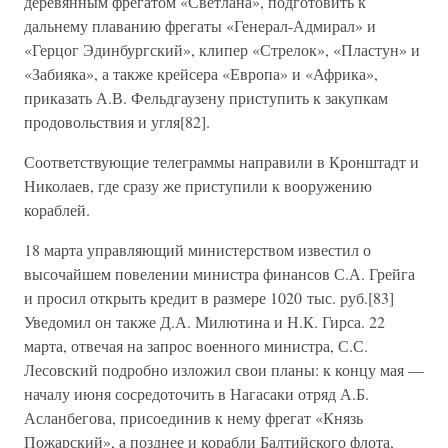
деревянным фрегатом «Светлана», подготовить к
дальнему плаванию фрегаты «Генерал-Адмирал» и
«Герцог Эдинбургский», клипер «Стрелок», «Пластун» и
«Забияка», а также крейсера «Европа» и «Африка»,
приказать А.В. Фельдгаузену приступить к закупкам
продовольствия и угля[82].
Соответствующие телеграммы направили в Кронштадт и
Николаев, где сразу же приступили к вооружению
кораблей.
18 марта управляющий министерством известил о
высочайшем повелении министра финансов С.А. Грейга
и просил открыть кредит в размере 1020 тыс. руб.[83]
Уведомил он также Д.А. Милютина и Н.К. Гирса. 22
марта, отвечая на запрос военного министра, С.С.
Лесовский подробно изложил свои планы: к концу мая —
началу июня сосредоточить в Нагасаки отряд А.Б.
Асланбегова, присоединив к нему фрегат «Князь
Пожарский», а позднее и корабли Балтийского флота,