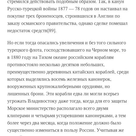
стремился действовать подобным образом. Так, в канун
Русско-турецкой войны 1877 — 78 годов он настаивал на
покупке трех броненосцев, строившихся в Англии по
заказу османского правительства, однако сделке помешал
недостаток средств[89].
Но если тогда опасались увеличения и без того сильного
турецкого флота, господствовавшего на Черном море, то
в 1880 году на Тихом океане российским кораблям
противостояло несколько десятков небольших,
преимущественно деревянных китайских кораблей, среди
которых выделялись восемь железных канонерок,
вооруженных крупнокалиберными орудиями, но
лишенных брони. Эти корабли едва ли могли всерьез
угрожать Владивостоку даже тогда, когда для его защиты
Морское министерство располагало всего двумя
клиперами и четырьмя устаревшими канонерками, а тем
более через два месяца, когда положение должно было
существенно измениться в пользу России. Учитывая же