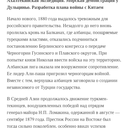
Ахалтекинская экспедиция. Морская демонстрация у
Дульциньо. Разработка плана войны с Китаем
Начало нового, 1880 года выдалось тревожным для
российского правительства. Незадолго до него вновь
пролилась кровь на Балканах, где албанцы, поощряемые
турецкими властями, отказались подчиниться
постановлению Берлинского конгресса о передаче
Черногории Гусинского и Плавского округов, При
попытке князя Николая ввести войска на эту территорию,
Албанская лига оказала им вооруженное сопротивление.
Ее лидер Али-паша пригрозил черногорцам войной.
Вместе с тем, верхушка албанцев заговорила о создании
независимого от Турции государства.
В Средней Азии продолжалось движение туркмен-
текинцев, воодушевленных победой над отрядом
генерал-майора Н.П. Ломакина, одержанной в августе —
сентябре 1879 года. Престиж России на Востоке был
тогда сильно поколеблен, особенно ввиду успехов