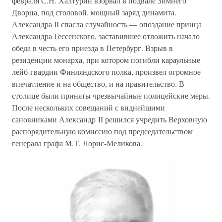
февраля С.Н. Халтурин взорвал в подвале Зимнего
Дворца, под столовой, мощный заряд динамита.
Александра II спасла случайность — опоздание принца
Александра Гессенского, заставившее отложить начало
обеда в честь его приезда в Петербург. Взрыв в
резиденции монарха, при котором погибли караульные
лейб-гвардии Финляндского полка, произвел огромное
впечатление и на общество, и на правительство. В
столице были приняты чрезвычайные полицейские меры.
После нескольких совещаний с виднейшими
сановниками Александр II решился учредить Верховную
распорядительную комиссию под председательством
генерала графа М.Т. Лорис-Меликова.