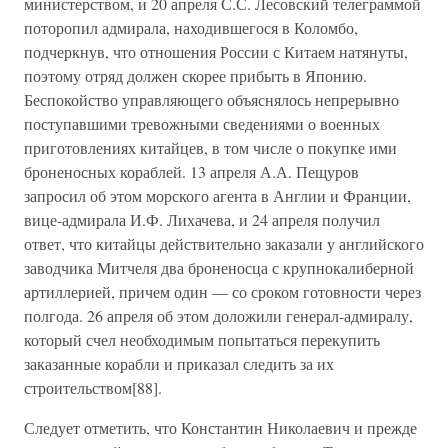
министерством, и 20 апреля С.С. Лесовский телеграммой
поторопил адмирала, находившегося в Коломбо,
подчеркнув, что отношения России с Китаем натянуты,
поэтому отряд должен скорее прибыть в Японию.
Беспокойство управляющего объяснялось непрерывно
поступавшими тревожными сведениями о военных
приготовлениях китайцев, в том числе о покупке ими
броненосных кораблей. 13 апреля А.А. Пещуров
запросил об этом морского агента в Англии и Франции,
вице-адмирала И.Ф. Лихачева, и 24 апреля получил
ответ, что китайцы действительно заказали у английского
заводчика Митчеля два броненосца с крупнокалиберной
артиллерией, причем один — со сроком готовности через
полгода. 26 апреля об этом доложили генерал-адмиралу,
который счел необходимым попытаться перекупить
заказанные корабли и приказал следить за их
строительством[88].
Следует отметить, что Константин Николаевич и прежде