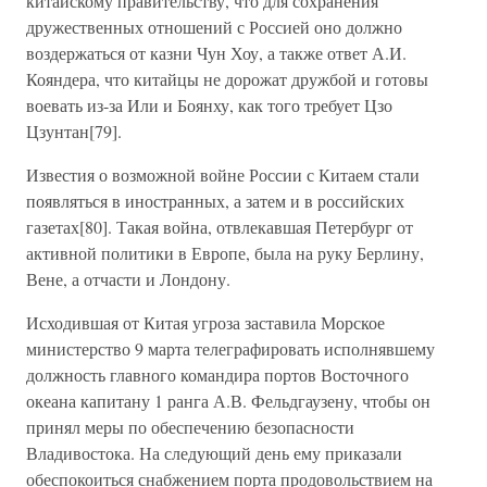
китайскому правительству, что для сохранения
дружественных отношений с Россией оно должно
воздержаться от казни Чун Хоу, а также ответ А.И.
Кояндера, что китайцы не дорожат дружбой и готовы
воевать из-за Или и Боянху, как того требует Цзо
Цзунтан[79].
Известия о возможной войне России с Китаем стали
появляться в иностранных, а затем и в российских
газетах[80]. Такая война, отвлекавшая Петербург от
активной политики в Европе, была на руку Берлину,
Вене, а отчасти и Лондону.
Исходившая от Китая угроза заставила Морское
министерство 9 марта телеграфировать исполнявшему
должность главного командира портов Восточного
океана капитану 1 ранга А.В. Фельдгаузену, чтобы он
принял меры по обеспечению безопасности
Владивостока. На следующий день ему приказали
обеспокоиться снабжением порта продовольствием на