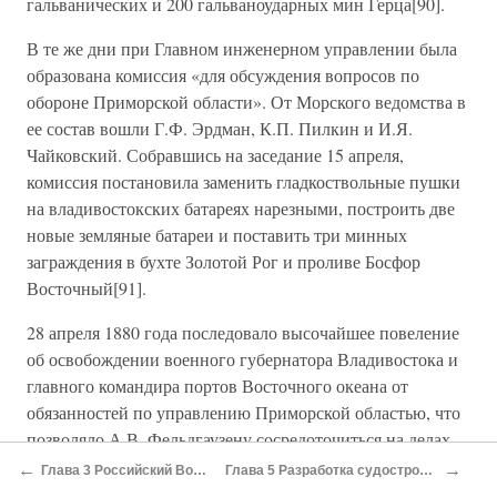
гальванических и 200 гальваноударных мин Герца[90].
В те же дни при Главном инженерном управлении была
образована комиссия «для обсуждения вопросов по
обороне Приморской области». От Морского ведомства в
ее состав вошли Г.Ф. Эрдман, К.П. Пилкин и И.Я.
Чайковский. Собравшись на заседание 15 апреля,
комиссия постановила заменить гладкоствольные пушки
на владивостокских батареях нарезными, построить две
новые земляные батареи и поставить три минных
заграждения в бухте Золотой Рог и проливе Босфор
Восточный[91].
28 апреля 1880 года последовало высочайшее повеление
об освобождении военного губернатора Владивостока и
главного командира портов Восточного океана от
обязанностей по управлению Приморской областью, что
позволяло А.В. Фельдгаузену сосредоточиться на делах
Сибирской флотилии и укреплении портов. 3 мая
←
→
Глава 3 Российский Военно-Морской Флот в начале 1880-х годов
Глава 5 Разработка судостроительной программы при адмирале А.А. Пещурове
Александр II утвердил план оборонительных