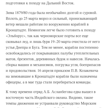
подготовки к походу на Дальний Восток.
Зима 1879/80 года была необычайно долгой и суровой.
Вплоть до 25 марта мороз и сильный, пронизывающий
ветер мешали работам по вооружению кораблей в
Кронштадте. Немногим легче было готовить к походу
«Эльборус», так как черноморские порты все еще
сковывал лед, и лишь буря 19–20 марта очистила от него
устья Днепра и Буга. Тем не менее, корабли постепенно
освобождались от покрывавших палубы утеплительных
матов, брезентов, деревянных будок и навесов. Началась
сборка машин и механизмов, погрузка угля, боеприпасов
и продовольствия. 16 апреля приказом П.В. Козакевича
на зимовавшие в Кронштадте корабли были назначены
офицеры, а в мае туда стали перебираться команды.
К тому времени отряд А.Б. Асланбегова едва вышел в
восточную часть Индийского океана. Видимо, такие
темпы движения не устраивали руководство Морским