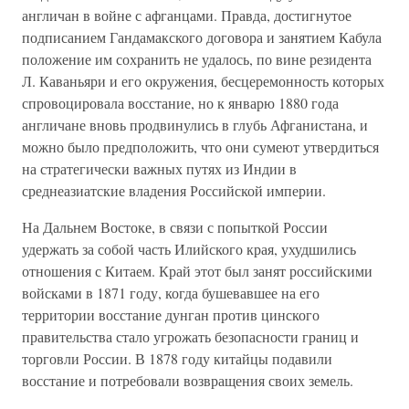
англичан в войне с афганцами. Правда, достигнутое
подписанием Гандамакского договора и занятием Кабула
положение им сохранить не удалось, по вине резидента
Л. Каваньяри и его окружения, бесцеремонность которых
спровоцировала восстание, но к январю 1880 года
англичане вновь продвинулись в глубь Афганистана, и
можно было предположить, что они сумеют утвердиться
на стратегически важных путях из Индии в
среднеазиатские владения Российской империи.
На Дальнем Востоке, в связи с попыткой России
удержать за собой часть Илийского края, ухудшились
отношения с Китаем. Край этот был занят российскими
войсками в 1871 году, когда бушевавшее на его
территории восстание дунган против цинского
правительства стало угрожать безопасности границ и
торговли России. В 1878 году китайцы подавили
восстание и потребовали возвращения своих земель.