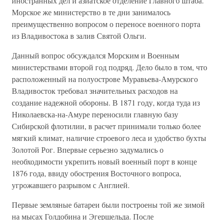
иностранных дел и азиатское отделение Главного штаба.
Морское же министерство в те дни занималось
преимущественно вопросом о переносе военного порта
из Владивостока в залив Святой Ольги.
Данный вопрос обсуждался Морским и Военным
министерствами второй год подряд. Дело было в том, что
расположенный на полуострове Муравьева-Амурского
Владивосток требовал значительных расходов на
создание надежной обороны. В 1871 году, когда туда из
Николаевска-на-Амуре переносили главную базу
Сибирской флотилии, в расчет принимали только более
мягкий климат, наличие строевого леса и удобство бухты
Золотой Рог. Впервые серьезно задумались о
необходимости укрепить новый военный порт в конце
1876 года, ввиду обострения Восточного вопроса,
угрожавшего разрывом с Англией.
Первые земляные батареи были построены той же зимой
на мысах Голдобина и Эгершельда. После