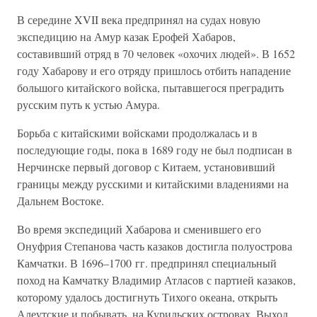
В середине XVII века предпринял на судах новую
экспедицию на Амур казак Ерофей Хабаров,
составивший отряд в 70 человек «охочих людей». В 1652
году Хабарову и его отряду пришлось отбить нападение
большого китайского войска, пытавшегося преградить
русским путь к устью Амура.
Борьба с китайскими войсками продолжалась и в
последующие годы, пока в 1689 году не был подписан в
Нерчинске первый договор с Китаем, установивший
границы между русскими и китайскими владениями на
Дальнем Востоке.
Во время экспедиций Хабарова и сменившего его
Онуфрия Степанова часть казаков достигла полуострова
Камчатки. В 1696–1700 гг. предпринял специальный
поход на Камчатку Владимир Атласов с партией казаков,
которому удалось достигнуть Тихого океана, открыть
Алеутские и побывать, на Курильских островах. Выход