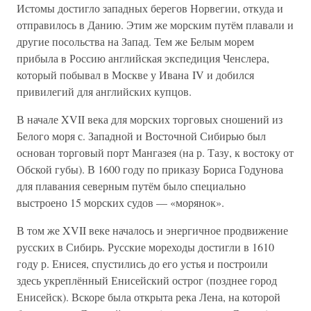
Истомы достигло западных берегов Норвегии, откуда и
отправилось в Данию. Этим же морским путём плавали и
другие посольства на Запад. Тем же Белым морем
прибыла в Россию английская экспедиция Ченслера,
который побывал в Москве у Ивана IV и добился
привилегий для английских купцов.
В начале XVII века для морских торговых сношений из
Белого моря с. Западной и Восточной Сибирью был
основан торговый порт Мангазея (на р. Тазу, к востоку от
Обской губы). В 1600 году по приказу Бориса Годунова
для плавания северным путём было специально
выстроено 15 морских судов — «морянок».
В том же XVII веке началось и энергичное продвижение
русских в Сибирь. Русские мореходы достигли в 1610
году р. Енисея, спустились до его устья и построили
здесь укреплённый Енисейский острог (позднее город
Енисейск). Вскоре была открыта река Лена, на которой