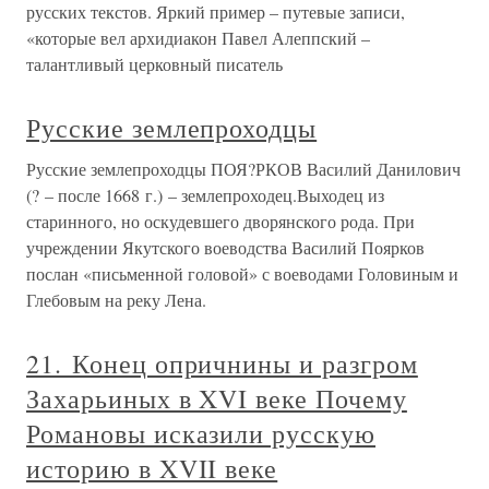
русских текстов. Яркий пример – путевые записи,
«которые вел архидиакон Павел Алеппский –
талантливый церковный писатель
Русские землепроходцы
Русские землепроходцы ПОЯ?РКОВ Василий Данилович
(? – после 1668 г.) – землепроходец.Выходец из
старинного, но оскудевшего дворянского рода. При
учреждении Якутского воеводства Василий Поярков
послан «письменной головой» с воеводами Головиным и
Глебовым на реку Лена.
21. Конец опричнины и разгром
Захарьиных в XVI веке Почему
Романовы исказили русскую
историю в XVII веке