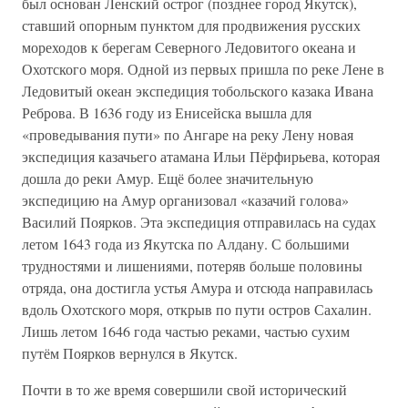
был основан Ленский острог (позднее город Якутск),
ставший опорным пунктом для продвижения русских
мореходов к берегам Северного Ледовитого океана и
Охотского моря. Одной из первых пришла по реке Лене в
Ледовитый океан экспедиция тобольского казака Ивана
Реброва. В 1636 году из Енисейска вышла для
«проведывания пути» по Ангаре на реку Лену новая
экспедиция казачьего атамана Ильи Пёрфирьева, которая
дошла до реки Амур. Ещё более значительную
экспедицию на Амур организовал «казачий голова»
Василий Поярков. Эта экспедиция отправилась на судах
летом 1643 года из Якутска по Алдану. С большими
трудностями и лишениями, потеряв больше половины
отряда, она достигла устья Амура и отсюда направилась
вдоль Охотского моря, открыв по пути остров Сахалин.
Лишь летом 1646 года частью реками, частью сухим
путём Поярков вернулся в Якутск.
Почти в то же время совершили свой исторический