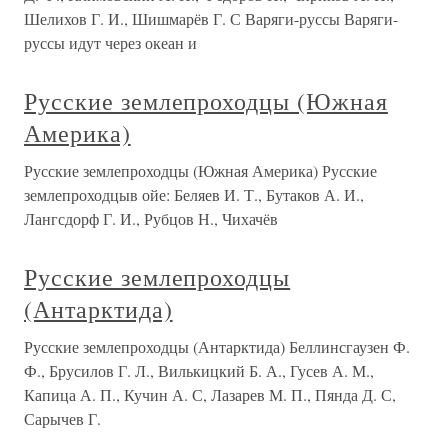
Шелихов Г. И., Шишмарёв Г. С Варяги-руссы Варяги-
руссы идут через океан и
Русские землепроходцы (Южная
Америка)
Русские землепроходцы (Южная Америка) Русские
землепроходцыв ойе: Беляев И. Т., Бутаков А. И.,
Лангсдорф Г. И., Рубцов Н., Чихачёв
Русские землепроходцы
(Антарктида)
Русские землепроходцы (Антарктида) Беллинсгаузен Ф.
Ф., Брусилов Г. Л., Вилькицкий Б. А., Гусев А. М.,
Капица А. П., Кучин А. С, Лазарев М. П., Пянда Д. С,
Сарычев Г.