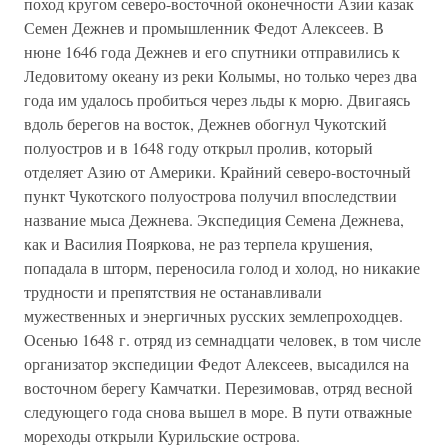
поход кругом северо-восточной оконечности Азии казак
Семен Дежнев и промышленник Федот Алексеев. В
нюне 1646 года Дежнев и его спутники отправились к
Ледовитому океану из реки Колымы, но только через два
года им удалось пробиться через льды к морю. Двигаясь
вдоль берегов на восток, Дежнев обогнул Чукотский
полуостров и в 1648 году открыл пролив, который
отделяет Азию от Америки. Крайний северо-восточный
пункт Чукотского полуострова получил впоследствии
название мыса Дежнева. Экспедиция Семена Дежнева,
как и Василия Пояркова, не раз терпела крушения,
попадала в шторм, переносила голод и холод, но никакие
трудности и препятствия не останавливали
мужественных и энергичных русских землепроходцев.
Осенью 1648 г. отряд из семнадцати человек, в том числе
организатор экспедиции Федот Алексеев, высадился на
восточном берегу Камчатки. Перезимовав, отряд весной
следующего года снова вышел в море. В пути отважные
мореходы открыли Курильские острова.