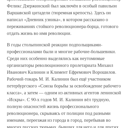
Феликс Дзержинский был заключён в особый павильон
Варшавской цитадели (тюремная крепость). Здесь он
написал «Дневник узника», в котором рассказано о
переживаниях стойкого революционера-борца, готового
отдать жизнь во имя революции.
В годы столыпинской реакции подпольщиками-
профессионалами были и многие рабочие-большевики.
Среди них особенно выделялись как неутомимые
организаторы революционного пролетариата Михаил
Иванович Калинин и Климент Ефремович Ворошилов.
Рабочий-токарь М. И. Калинин был ещё участником
петербургского «Союза борьбы за освобождение рабочего
класса», а затем — одним из активных агентов ленинской
«Искры». С 90-х годов М. И. Калинин вёл трудную,
полную опасностей жизнь профессионального
революционера, скрываясь от полиции под разными
именами, переезжая из города в город, перебывав во
многих русских тюрьмах, бывших для него и для других