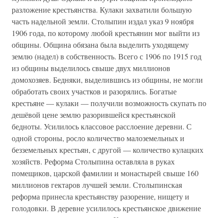
разложение крестьянства. Кулаки захватили большую
часть надельной земли. Столыпин издал указ 9 ноября
1906 года, по которому любой крестьянин мог выйти из
общины. Община обязана была выделить уходящему
землю (надел) в собственность. Всего с 1906 по 1915 год
из общины выделилось свыше двух миллионов
домохозяев. Бедняки, выделившись из общины, не могли
обработать своих участков и разорялись. Богатые
крестьяне — кулаки — получили возможность скупать по
дешёвой цене землю разорившейся крестьянской
бедноты. Усилилось классовое расслоение деревни. С
одной стороны, росло количество малоземельных и
безземельных крестьян, с другой — количество кулацких
хозяйств. Реформа Столыпина оставляла в руках
помещиков, царской фамилии и монастырей свыше 160
миллионов гектаров лучшей земли. Столыпинская
реформа принесла крестьянству разорение, нищету и
голодовки. В деревне усилилось крестьянское движение