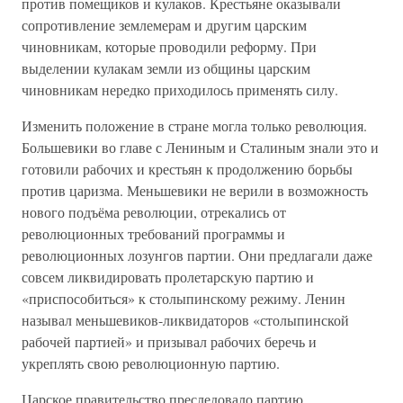
против помещиков и кулаков. Крестьяне оказывали
сопротивление землемерам и другим царским
чиновникам, которые проводили реформу. При
выделении кулакам земли из общины царским
чиновникам нередко приходилось применять силу.
Изменить положение в стране могла только революция.
Большевики во главе с Лениным и Сталиным знали это и
готовили рабочих и крестьян к продолжению борьбы
против царизма. Меньшевики не верили в возможность
нового подъёма революции, отрекались от
революционных требований программы и
революционных лозунгов партии. Они предлагали даже
совсем ликвидировать пролетарскую партию и
«приспособиться» к столыпинскому режиму. Ленин
называл меньшевиков-ликвидаторов «столыпинской
рабочей партией» и призывал рабочих беречь и
укреплять свою революционную партию.
Царское правительство преследовало партию