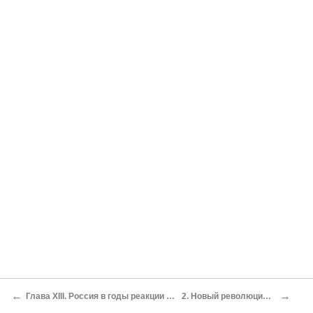
←
→
Глава XIII. Россия в годы реакции и нового революционного подъема
2. Новый революционный подъем в России