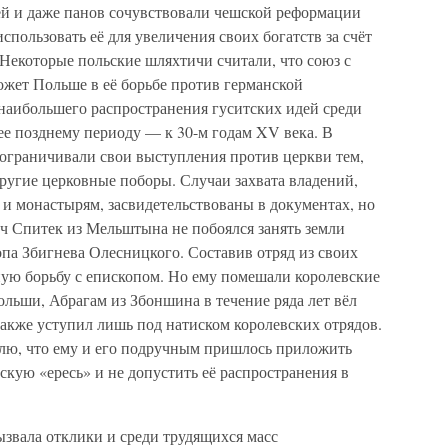
чей и даже панов сочувствовали чешской реформации
спользовать её для увеличения своих богатств за счёт
Некоторые польские шляхтичи считали, что союз с
жет Польше в её борьбе против германской
 наибольшего распространения гуситских идей среди
ее позднему периоду — к 30-м годам XV века. В
ограничивали свои выступления против церкви тем,
другие церковные поборы. Случаи захвата владений,
 монастырям, засвидетельствованы в документах, но
ч Спитек из Мельштына не побоялся занять земли
па Збигнева Олесницкого. Составив отряд из своих
ную борьбу с епископом. Но ему помешали королевские
льши, Абрагам из Збоншина в течение ряда лет вёл
акже уступил лишь под натиском королевских отрядов.
лю, что ему и его подручным пришлось приложить
скую «ересь» и не допустить её распространения в
ызвала отклики и среди трудящихся масс