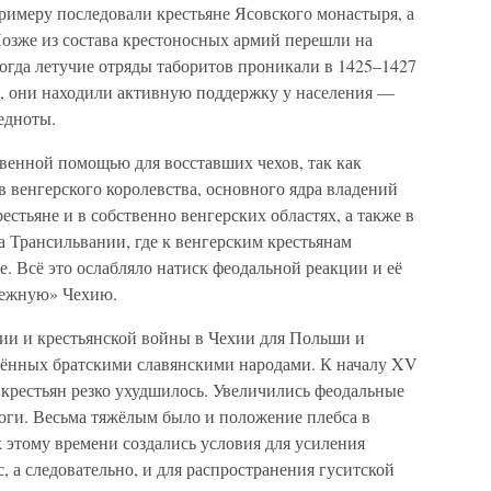
примеру последовали крестьяне Ясовского монастыря, а
Позже из состава крестоносных армий перешли на
огда летучие отряды таборитов проникали в 1425–1427
ь, они находили активную поддержку у населения —
едноты.
венной помощью для восставших чехов, так как
в венгерского королевства, основного ядра владений
стьяне и в собственно венгерских областях, а также в
 Трансильвании, где к венгерским крестьянам
. Всё это ослабляло натиск феодальной реакции и её
тежную» Чехию.
ии и крестьянской войны в Чехии для Польши и
лённых братскими славянскими народами. К началу XV
 крестьян резко ухудшилось. Увеличились феодальные
оги. Весьма тяжёлым было и положение плебса в
 этому времени создались условия для усиления
 а следовательно, и для распространения гуситской