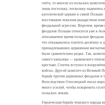
гнёта, то многие из польских шляхти
лишь постольку, поскольку надеялись и
католической церкви в самой Польше. 
восставшим чешским рыцарством помо
феодальной агрессии. Впрочем, время
феодалов Польши относится уже к бол
описываемое время польские феодалы 
что отказывались платить десятину и 
принадлежавших церковным магнатам и
были сравнительно редки. Так, шляхти
самого канцлера — краковского еписко
крестьян, Спитек вступил в вооружён
войска. Другой шляхтич из Великой По
борьбу против церковных феодалов и т
Впоследствии Олесницкий писал коро
много усилий, чтобы искоренить гусит
польских землях.
Героическая борьба чешского народа в