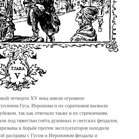
рвой четверти XV века имели огромное
упления Гуса, Иеронима и их соратников вызвали
убежом, так как отвечали также и их стремлениям.
ли под тяжестью гнёта духовных и светских феодалов,
призывы к борьбе против эксплуататоров находили
пой расправы с Гусом и Иеронимом феодалы и