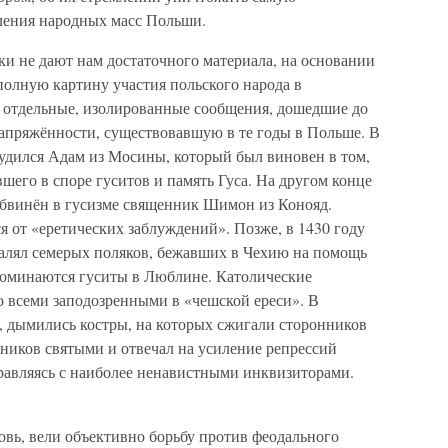
ения народных масс Польши.
и не дают нам достаточного материала, на основании
полную картину участия польского народа в
 отдельные, изолированные сообщения, дошедшие до
апряжённости, существовавшую в те годы в Польше. В
судился Адам из Мосины, который был виновен в том,
шего в споре гуситов и память Гуса. На другом конце
обвинён в гусизме священник Шимон из Конояд.
ся от «еретических заблуждений». Позже, в 1430 году
валял семерых поляков, бежавших в Чехию на помощь
поминаются гуситы в Люблине. Католические
о всеми заподозренными в «чешской ереси». В
, дымились костры, на которых сжигали сторонников
ников святыми и отвечал на усиление репрессий
правляясь с наиболее ненавистными инквизиторами.
овь, вели объективно борьбу против феодального