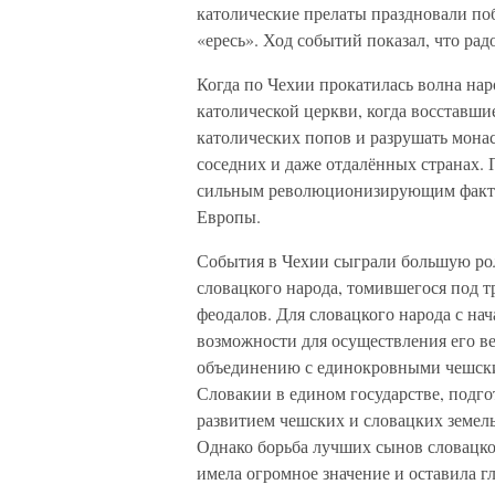
католические прелаты праздновали поб
«ересь». Ход событий показал, что ра
Когда по Чехии прокатилась волна на
католической церкви, когда восставшие
католических попов и разрушать монас
соседних и даже отдалённых странах. 
сильным революционизирующим фактор
Европы.
События в Чехии сыграли большую рол
словацкого народа, томившегося под т
феодалов. Для словацкого народа с на
возможности для осуществления его в
объединению с единокровными чешски
Словакии в едином государстве, подг
развитием чешских и словацких земель
Однако борьба лучших сынов словацко
имела огромное значение и оставила г