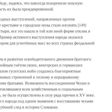
еду, надеясь, что навсегда искоренили опасную
дость их была преждевременной.
родных выступлений, направленных против
 крестьяне и городские низы стали изгонять [149]
тыри, все это нашло в той или иной форме отклик в
Пример активного выступления народа оказался
ом для угнетённых масс во всех странах феодальной
ь в развитии освободительного движения братского
ройным гнётом своих, венгерских и германских
чалом гуситских войн создались благоприятные
ековых стремлений к тесному и неразрывному
ми братьями. Возможность воссоединения Чехии и
отовлявшаяся всем хозяйственным и социальным
, не была осуществлена в силу ряда причин в XV веке.
го народа под одним знаменем с восставшими чехами
лубокий след в истории Словакии.