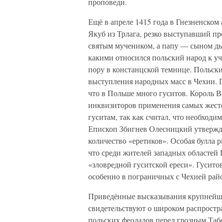
проповеди.
Ещё в апреле 1415 года в Гнезненско
Якуб из Трлага, резко выступавший пр
святым мучеником, а папу — сыном дь
какими относился польский народ к уч
пору в констанцской темнице. Польски
выступления народных масс в Чехии.
что в Польше много гуситов. Король В
инквизиторов применения самых жест
гуситам, так как считал, что необход
Епископ Збигнев Олесницкий утвержда
количество «еретиков». Особая булла р
что среди жителей западных областей
«зловредной гуситской ереси». Гуситов
особенно в пограничных с Чехией рай
Приведённые высказывания крупнейши
свидетельствуют о широком распростра
польских феодалов перед грозным Таб