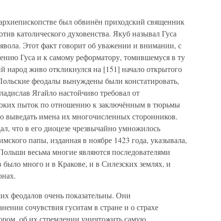
м архиепископстве был обвинён приходский священник
отив католического духовенства. Якуб называл Гуса
явола. Этот факт говорит об уважении и внимании, с
ению Гуса и к самому реформатору, томившемуся в ту
й народ живо откликнулся на [151] начало открытого
 Польские феодалы вынуждены были констатировать,
ладислав Ягайло настойчиво требовал от
оких пыток по отношению к заключённым в тюрьмы
имо выведать имена их многочисленных сторонников.
л, что в его диоцезе чрезвычайно умножилось
имского папы, изданная в ноябре 1423 года, указывала,
 Польши весьма многие являются последователями
 было много и в Кракове, и в Силезских землях, и
онах.
х феодалов очень показательны. Они
нении сочувствия гуситам в стране и о страхе
ором, об их стремлении уничтожить самую