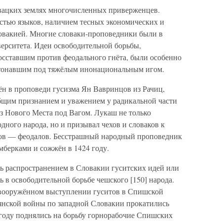
овацких землях многочисленных приверженцев.
остью языков, наличием тесных экономических и
овакией. Многие словаки-проповедники были в
ерситета. Идеи освободительной борьбы,
сставшим против феодального гнёта, были особенно
стонавшим под тяжёлым инонациональным игом.
ён в проповеди гусизма Ян Вавринцов из Рачиц,
общим признанием и уважением у радикальной части
з Нового Места под Вагом. Лукаш не только
дного народа, но и призывал чехов и словаков к
гов — феодалов. Бесстрашный народный проповедник
мберками и сожжён в 1424 году.
ь распространением в Словакии гуситских идей или
ь в освободительной борьбе чешского [150] народа.
 вооружённом выступлении гуситов в Спишской
ьянской войны по западной Словакии прокатились
 году поднялись на борьбу горнорабочие Спишских