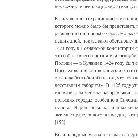
возможность революционного выступл
К сожалению, сохранившиеся источник
которого можно было бы представить 
революционной борьбе чехов. Но даже
наших дней, показывают обстановку н
1421 году в Познанской консистории 
что избил своего противника, оскорбив
Польши — в Куявии в 1424 году был 
Преследования заставили его отказать
он снова был обвинён в том, что восх
восставшим таборитам. В 1425 году у
инквизиторы жестоко расправлялись с
польских городах, особенно в Силезии
гусизма. Народ считал казнённых муче
актами справедливого возмездия, рас
[152]
Если народные массы, нападая на церк