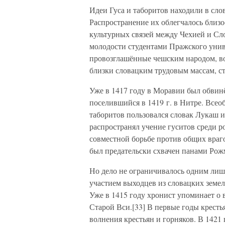
Идеи Гуса и таборитов находили в сл
Распространение их облегчалось близ
культурных связей между Чехией и Сл
молодости студентами Пражского унив
провозглашённые чешским народом, во
близки словацким трудовым массам, 
Уже в 1417 году в Моравии был обвин
поселившийся в 1419 г. в Нитре. Все
таборитов пользовался словак Лукаш и
распространял учение гуситов среди ро
совместной борьбе против общих вра
был предательски схвачен панами Рож
Но дело не ограничивалось одним лиш
участием выходцев из словацких земел
Уже в 1415 году хронист упоминает о
Старой Вси.[33] В первые годы крест
волнения крестьян и горняков. В 1421