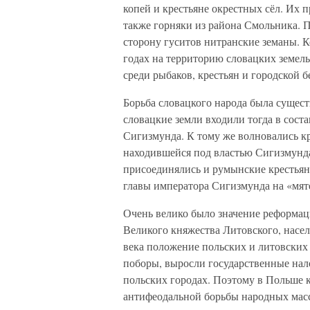
копей и крестьяне окрестных сёл. Их 
также горняки из района Смольника. 
сторону гуситов нитранские земаны. К
годах на территорию словацких земел
среди рыбаков, крестьян и городской б
Борьба словацкого народа была сущест
словацкие земли входили тогда в соста
Сигизмунда. К тому же волновались кре
находившейся под властью Сигизмунда
присоединялись и румынские крестьяне
главы императора Сигизмунда на «мя
Очень велико было значение реформац
Великого княжества Литовского, насе
века положение польских и литовских
поборы, выросли государственные нал
польских городах. Поэтому в Польше к
антифеодальной борьбы народных масс,