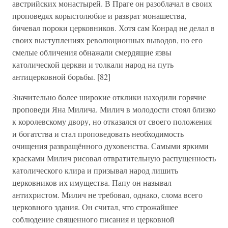
австрийских монастырей. В Праге он разоблачал в своих
проповедях корыстолюбие и разврат монашества,
бичевал пороки церковников. Хотя сам Конрад не делал в
своих выступлениях революционных выводов, но его
смелые обличения обнажали смердящие язвы
католической церкви и толкали народ на путь
антицерковной борьбы. [82]
Значительно более широкие отклики находили горячие
проповеди Яна Милича. Милич в молодости стоял близко
к королевскому двору, но отказался от своего положения
и богатства и стал проповедовать необходимость
очищения развращённого духовенства. Самыми яркими
красками Милич рисовал отвратительную распущенность
католического клира и призывал народ лишить
церковников их имущества. Папу он называл
антихристом. Милич не требовал, однако, слома всего
церковного здания. Он считал, что строжайшее
соблюдение священного писания и церковной