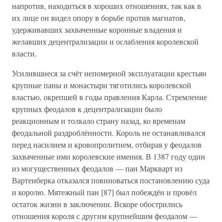
напротив, находиться в хороших отношениях, так как в
их лице он видел опору в борьбе против магнатов,
удерживавших захваченные коронные владения и
желавших децентрализации и ослабления королевской
власти.
Усилившиеся за счёт непомерной эксплуатации крестьян
крупные паны и монастыри тяготились королевской
властью, окрепшей в годы правления Карла. Стремление
крупных феодалов к децентрализации было
реакционным и толкало страну назад, ко временам
феодальной раздроблённости. Король не останавливался
перед насилием и кровопролитием, отбирая у феодалов
захваченные ими королевские имения. В 1387 году один
из могущественных феодалов — пан Маркварт из
Вартенберка отказался повиноваться постановлению суда
и королю. Мятежный пан [87] был побеждён и провёл
остаток жизни в заключении. Вскоре обострились
отношения короля с другим крупнейшим феодалом —