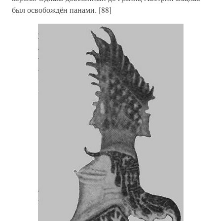
был освобождён панами. [88]