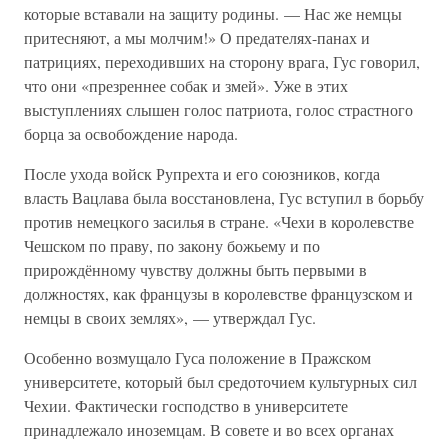
которые вставали на защиту родины. — Нас же немцы
притесняют, а мы молчим!» О предателях-панах и
патрициях, переходивших на сторону врага, Гус говорил,
что они «презреннее собак и змей». Уже в этих
выступлениях слышен голос патриота, голос страстного
борца за освобождение народа.
После ухода войск Рупрехта и его союзников, когда
власть Вацлава была восстановлена, Гус вступил в борьбу
против немецкого засилья в стране. «Чехи в королевстве
Чешском по праву, по закону божьему и по
прирождённому чувству должны быть первыми в
должностях, как французы в королевстве французском и
немцы в своих землях», — утверждал Гус.
Особенно возмущало Гуса положение в Пражском
университете, который был средоточием культурных сил
Чехии. Фактически господство в университете
принадлежало иноземцам. В совете и во всех органах