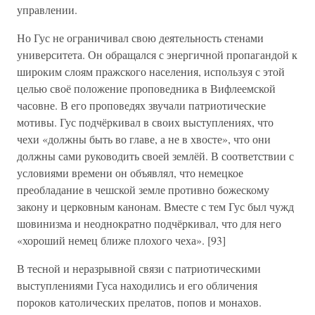
управлении.
Но Гус не ограничивал свою деятельность стенами
университета. Он обращался с энергичной пропагандой к
широким слоям пражского населения, используя с этой
целью своё положение проповедника в Вифлеемской
часовне. В его проповедях звучали патриотические
мотивы. Гус подчёркивал в своих выступлениях, что
чехи «должны быть во главе, а не в хвосте», что они
должны сами руководить своей землёй. В соответствии с
условиями времени он объявлял, что немецкое
преобладание в чешской земле противно божескому
закону и церковным канонам. Вместе с тем Гус был чужд
шовинизма и неоднократно подчёркивал, что для него
«хороший немец ближе плохого чеха». [93]
В тесной и неразрывной связи с патриотическими
выступлениями Гуса находились и его обличения
пороков католических прелатов, попов и монахов.