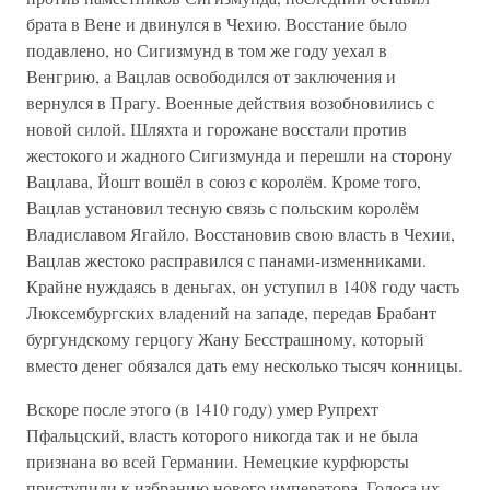
брата в Вене и двинулся в Чехию. Восстание было
подавлено, но Сигизмунд в том же году уехал в
Венгрию, а Вацлав освободился от заключения и
вернулся в Прагу. Военные действия возобновились с
новой силой. Шляхта и горожане восстали против
жестокого и жадного Сигизмунда и перешли на сторону
Вацлава, Йошт вошёл в союз с королём. Кроме того,
Вацлав установил тесную связь с польским королём
Владиславом Ягайло. Восстановив свою власть в Чехии,
Вацлав жестоко расправился с панами-изменниками.
Крайне нуждаясь в деньгах, он уступил в 1408 году часть
Люксембургских владений на западе, передав Брабант
бургундскому герцогу Жану Бесстрашному, который
вместо денег обязался дать ему несколько тысяч конницы.
Вскоре после этого (в 1410 году) умер Рупрехт
Пфальцский, власть которого никогда так и не была
признана во всей Германии. Немецкие курфюрсты
приступили к избранию нового императора. Голоса их