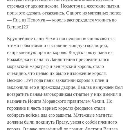
отречься от архиепископа. Несмотря на жестокие пытки,
попы это сделать отказались. Одного из мятежных попов
— Яна из Непомук — король распорядился утопить во
Влтаве.[23]
Крупнейшие паны Чехии поспешили воспользоваться
этими событиями и составили мощную коалицию,
направленную против короля. Когда к союзу пана из
Рожмберка и пана из Ландштейна присоединились
моравский маркграф и венгерский король, стало
очевидно, что целью их было низложение короля.
Весною 1394 года паны захватили короля в плен и
заключили его в пражском дворце. Вацлав вынужден был
возвратить панам-заговорщикам отнятые у них имения и
назначить Йошта Моравского правителем Чехии. Но
горожане и часть верных королю феодалов стали
собирать войска для его защиты. Мятежные магнаты
должны были покинуть Прагу, увозя с собой пленного
короля. Однако довезённый до границ Австрии Вацлав