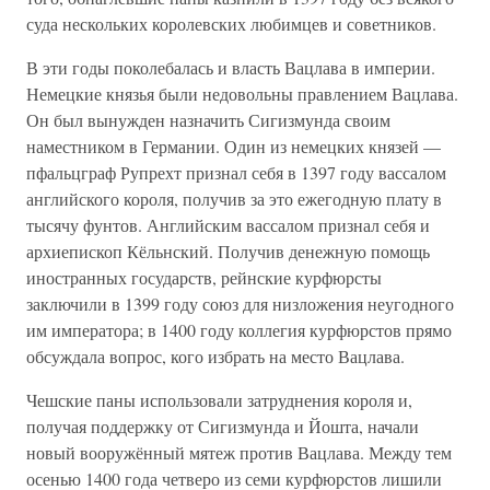
суда нескольких королевских любимцев и советников.
В эти годы поколебалась и власть Вацлава в империи.
Немецкие князья были недовольны правлением Вацлава.
Он был вынужден назначить Сигизмунда своим
наместником в Германии. Один из немецких князей —
пфальцграф Рупрехт признал себя в 1397 году вассалом
английского короля, получив за это ежегодную плату в
тысячу фунтов. Английским вассалом признал себя и
архиепископ Кёльнский. Получив денежную помощь
иностранных государств, рейнские курфюрсты
заключили в 1399 году союз для низложения неугодного
им императора; в 1400 году коллегия курфюрстов прямо
обсуждала вопрос, кого избрать на место Вацлава.
Чешские паны использовали затруднения короля и,
получая поддержку от Сигизмунда и Йошта, начали
новый вооружённый мятеж против Вацлава. Между тем
осенью 1400 года четверо из семи курфюрстов лишили