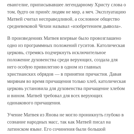
евангелие, приписывавшее легендарному Христу слова о
том, будто он принёс людям не мир, а меч. Эксплуатацию
Матвей считал несправедливой, а сословное общество
средневековой Чехии называл «изобретением дьявола».
В произведениях Матвея впервые было провозглашено
одно из программных положений гуситов. Католическая
церковь, стремясь подчеркнуть исключительное
положение духовенства среди верующих, создала для
него особую привилегию в одном из главных
христианских обрядов — в принятии причастия. Давая
мирянам во время причащения только хлеб, католическая
церковь установила для духовенства причащение хлебом
и вином. Матвей требовал для всех верующих
одинакового причащения.
Учение Матвея из Янова не могло проникнуть глубоко в
сознание народных масс, так как Матвей писал на
латинском языке. Его сочинения были большой