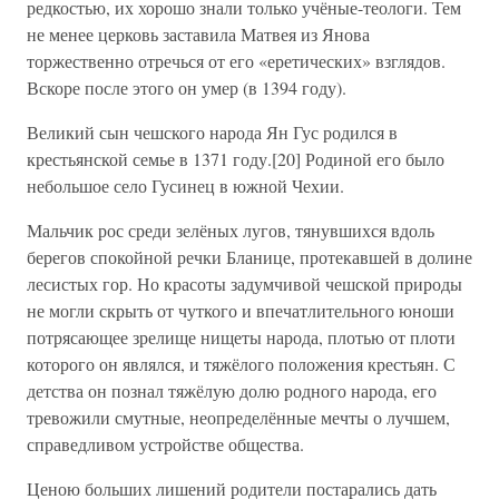
редкостью, их хорошо знали только учёные-теологи. Тем
не менее церковь заставила Матвея из Янова
торжественно отречься от его «еретических» взглядов.
Вскоре после этого он умер (в 1394 году).
Великий сын чешского народа Ян Гус родился в
крестьянской семье в 1371 году.[20] Родиной его было
небольшое село Гусинец в южной Чехии.
Мальчик рос среди зелёных лугов, тянувшихся вдоль
берегов спокойной речки Бланице, протекавшей в долине
лесистых гор. Но красоты задумчивой чешской природы
не могли скрыть от чуткого и впечатлительного юноши
потрясающее зрелище нищеты народа, плотью от плоти
которого он являлся, и тяжёлого положения крестьян. С
детства он познал тяжёлую долю родного народа, его
тревожили смутные, неопределённые мечты о лучшем,
справедливом устройстве общества.
Ценою больших лишений родители постарались дать