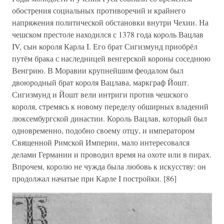
обострения социальных противоречий и крайнего
напряжения политической обстановки внутри Чехии. На
чешском престоле находился с 1378 года король Вацлав
IV, сын короля Карла I. Его брат Сигизмунд приобрёл
путём брака с наследницей венгерской короны соседнюю
Венгрию. В Моравии крупнейшим феодалом был
двоюродный брат короля Вацлава, маркграф Йошт.
Сигизмунд и Йошт вели интриги против чешского
короля, стремясь к новому переделу обширных владений
люксембургской династии. Король Вацлав, который был
одновременно, подобно своему отцу, и императором
Священной Римской Империи, мало интересовался
делами Германии и проводил время на охоте или в пирах.
Впрочем, королю не чужда была любовь к искусству: он
продолжал начатые при Карле I постройки. [86]