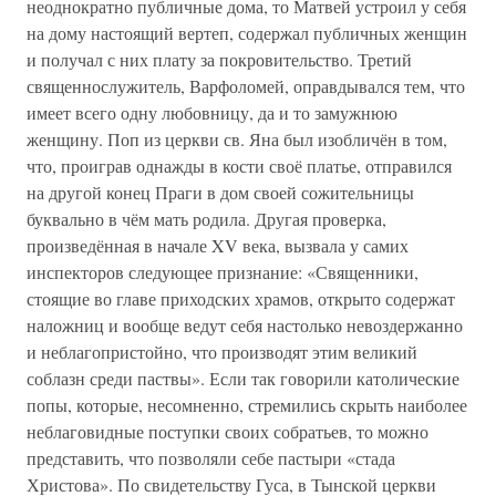
неоднократно публичные дома, то Матвей устроил у себя
на дому настоящий вертеп, содержал публичных женщин
и получал с них плату за покровительство. Третий
священнослужитель, Варфоломей, оправдывался тем, что
имеет всего одну любовницу, да и то замужнюю
женщину. Поп из церкви св. Яна был изобличён в том,
что, проиграв однажды в кости своё платье, отправился
на другой конец Праги в дом своей сожительницы
буквально в чём мать родила. Другая проверка,
произведённая в начале XV века, вызвала у самих
инспекторов следующее признание: «Священники,
стоящие во главе приходских храмов, открыто содержат
наложниц и вообще ведут себя настолько невоздержанно
и неблагопристойно, что производят этим великий
соблазн среди паствы». Если так говорили католические
попы, которые, несомненно, стремились скрыть наиболее
неблаговидные поступки своих собратьев, то можно
представить, что позволяли себе пастыри «стада
Христова». По свидетельству Гуса, в Тынской церкви