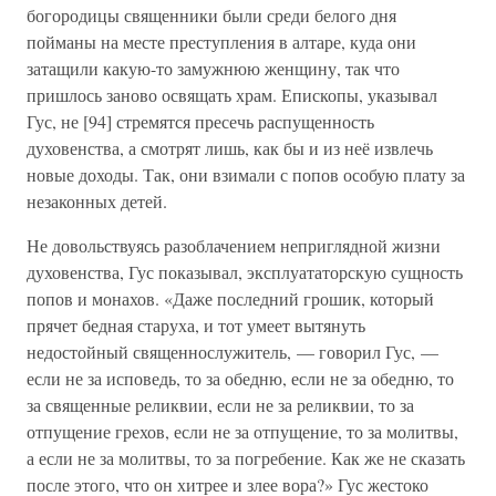
богородицы священники были среди белого дня
пойманы на месте преступления в алтаре, куда они
затащили какую-то замужнюю женщину, так что
пришлось заново освящать храм. Епископы, указывал
Гус, не [94] стремятся пресечь распущенность
духовенства, а смотрят лишь, как бы и из неё извлечь
новые доходы. Так, они взимали с попов особую плату за
незаконных детей.
Не довольствуясь разоблачением неприглядной жизни
духовенства, Гус показывал, эксплуататорскую сущность
попов и монахов. «Даже последний грошик, который
прячет бедная старуха, и тот умеет вытянуть
недостойный священнослужитель, — говорил Гус, —
если не за исповедь, то за обедню, если не за обедню, то
за священные реликвии, если не за реликвии, то за
отпущение грехов, если не за отпущение, то за молитвы,
а если не за молитвы, то за погребение. Как же не сказать
после этого, что он хитрее и злее вора?» Гус жестоко