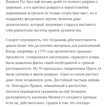
Вначале Гус был ещё весьма далёк от полного разрыва с
церковью, а его критика разврата и корыстолюбия
церковников встречала не только сочувствие масс, но и
поддержку феодальных верхов, включая даже
архиепископа, который лицемерно старался выставить
себя ревнителем чистоты нравов духовенства.
Следует подчеркнуть, что тогдашняя действительность
давала более чем достаточно материала для разоблачений.
Когда, например, в 1379 году архиепископ приказал
произвести «генеральную инспекцию» пражского клира,
были выявлены факты самой необузданной и грязной
распущенности. Из 39 приходских священников Праги 16
были уличены в явном разврате. Один из попов растлил
даже свою незаконную дочь. Достойный пастырь церкви
св. Лингардта Прокоп, обвинённый в распутстве,
пытался оправдаться указанием на ещё большую
распущенность каноника Матвея из соседнего прихода:
если он, действительно, грешен в том, что посещал