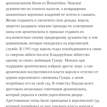
архиепископом Яном из Йенштейна. Чешское
духовенство не платило налогов, о возвращении
захваченных коронных владений не хотело и слышать.
Желая сохранить и увеличить свои доходы, король
запретил раздавать чешские приходы по усмотрению
папы или архиепископа и приказал отдавать их
исключительно своему придворному духовенству и тем
церковникам, которые находились на королевской
службе. В 1393 году король отдал освободившееся в связи
со смертью аббата богатое Кладорубское аббатство
одному из своих любимцев Гулеру. Монахи при
поддержке архиепископа избрали другое лицо, а сам
архиепископ воспротивился власти короля и отлучил от
церкви королевского сановника Гулера, а затем
потребовал его на свой суд. В отместку Вацлав велел
арестовать нескольких советников архиепископа,
который укрылся в своём укреплённом дворце.
Арестованные попы были приведены в королевский суд,
который потребовал от них признать власть короля и