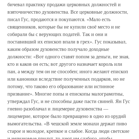
бичевал практику продажи церковных должностей и
взяточничество духовенства. Все церковные должности,
писал Гус, продаются и покупаются. «Мало есть
священников, которые бы не купили своё место и не
собирали бы с верующих податей. Так и они и
поставивший их епископ впали в грех». Гус показывал,
каким образом духовенство получало доходные
должности: «Вот одного ставят попом за деньги, не зная,
кто и каков он есть; вот другого назначает король или
пан, а между тем он не способен; иного желают епископ
или каноники вследствие полученных подарков, но не
потому, что таково его образование или истинное
призвание». Многие попы и епископы малограмотны,
утверждал Гус, и не способны даже пасти свиней. Ян Гус
гневно разоблачал и лицемерие духовенства —
лицемерие, которое было превращено в одно из орудий
вымогательства. «В чешской земле монахи держат пиво
старое и молодое, крепкое и слабое. Когда люди светские
и незнакомые придут, то дают им слабого, чтобы