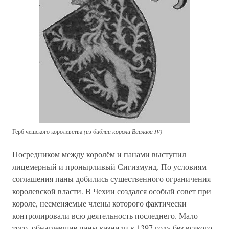
Герб чешского королевства
(из библии короли Вацлава IV)
Посредником между королём и панами выступил
лицемерный и пронырливый Сигизмунд. По условиям
соглашения паны добились существенного ограничения
королевской власти. В Чехии создался особый совет при
короле, несменяемые члены которого фактически
контролировали всю деятельность последнего. Мало
того, обнаглевшие паны казнили в 1397 году без всякого