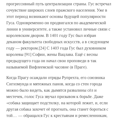
прогрессивный путь централизации страны. Гус встречал
сочувствие широких слоев пражского населения. Уже в
этот период возникают основы будущей популярности
Гуса. Одновременно он продвигался по академической
линии в университете, а также установил личные связи с
королевским двором. В 1401 году Гус был избран
деканом факультета свободных искусств, а в следующем
году — ректором.[24] С 1403 года Гус был духовником
королевы [91] Софии, жены Вацлава. Ещё с весны
предыдущего года он начал свои проповеди в так
называемой Вифлеемской часовне (в Праге).
Когда Прагу осаждали отряды Рупрехта, его союзника
Сигизмунда и мятежных панов, когда со стен города
можно было видеть, как дымятся развалины сёл и
местечек, голос Гуса звучал призывом к борьбе. Даже
«собака защищает подстилку, на которой лежит, и, если
другая собака захочет её прогнать, она станет бороться с
той… — обращался Гус к крестьянам и ремесленникам,