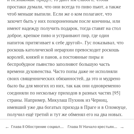
простаки думали, что они всегда то пиво пьют, а также
чтоб меньше выпили. Если же о ком полагают, что
захочет быть у них похороненным после кончины, или
имеют надежду получить подарок, тогда ставят на стол
доброе, крепкое пиво и устраивают пир, где один
напиток притягивает к себе другой». Гус показывал, что
роскошь католической иерархии превосходит роскошь
королей, князей и панов, а постоянные пиры и
беспробудное пьянство заполняют большую часть
времени духовенства. Часто попы даже не исполняли
своих священнических обязанностей, да это и мудрено
было бы для многих из них, так как они одновременно
соединяли по нескольку приходов в разных частях [95]
страны. Например, Микулаш Пухник из Черниц,
имевший уже два богатых прихода в Праге и в Оломоуце,
получил ещё третий и тут же обменял его на два новых.
Но этого ему было недостаточно. Пронырливый поп
←
→
Глава II Обострение социальных и национальных противоречий в Чехии в начале XV века
Глава IV Начало крестьянской войны в Чехии. Табориты и чашники (1419–1420 годы)
сумел выпросить у архиепископа ещё один доходный