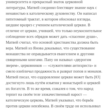
университета и прекрасный знаток церковной
литературы, Матвей соединял блестящее знание наук с
ненавистью к католическому духовенству. Он написал
пятитомный трактат, в котором обосновал взгляды,
шедшие вразрез с учением католической церкви. В
отличие от церкви, учившей, что только неукоснительное
соблюдение всех обрядов может дать «спасение души»,
Матвей считал, что основой христианства должна быть
вера. Матвей из Янова доказывал, что существование
монашества не оправдывается евангелием и другими
священными книгами. Папу он называл «двурогим
зверем», церковников — «служителями антихриста» и
смело изобличал продажность и разврат попов и монахов.
Матвей писал, что оздоровление церкви может быть [83]
достигнуто лишь путём изъятия у монастырей и церквей
их богатств. В то же время, сожалея о том, что народ
терпит на своём теле злокачественный нарост —
католическую церковь, Матвей указывал, что борьба
против церкви неизбежна. В своём труде он использовал