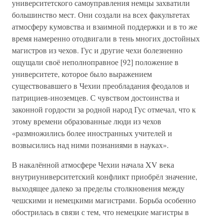
университетского самоуправления немцы захватили
большинство мест. Они создали на всех факультетах
атмосферу кумовства и взаимной поддержки и в то же
время намеренно отодвигали в тень многих достойных
магистров из чехов. Гус и другие чехи болезненно
ощущали своё неполноправное [92] положение в
университете, которое было выражением
существовавшего в Чехии преобладания феодалов и
патрициев-иноземцев. С чувством достоинства и
законной гордости за родной народ Гус отмечал, что к
этому времени образованные люди из чехов
«размножились более иностранных учителей и
возвысились над ними познаниями в науках».
В накалённой атмосфере Чехии начала XV века
внутриуниверситетский конфликт приобрёл значение,
выходящее далеко за пределы столкновения между
чешскими и немецкими магистрами. Борьба особенно
обострилась в связи с тем, что немецкие магистры в