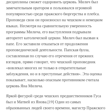
дисциплины сможет оздоровить церковь. Милич был
замечательным оратором и пользовался огромной
популярностью среди пражского бюргерства и плебса.
Проповеди свои он произносил на чешском и немецком
языках. Несмотря на сравнительную умеренность
программы Милича, его выступления подрывали
авторитет католической церкви. Милич был вызван к
папе. Его заставили отказаться от продолжения
проповеднической деятельности. Папская булла,
составленная по случаю его отречения от прежних
взглядов, прямо говорит, что чешский проповедник
«вовлекал многих не только в отвратительные
заблуждения, но и в преступные действия». Эта оценка
показывает, насколько опасным противником считала
церковь Яна Милича.
Яркой фигурой среди чешских предшественников Гуса
был и Матвей из Янова.[19] Один из самых
образованных людей своего времени, магистр Пражского