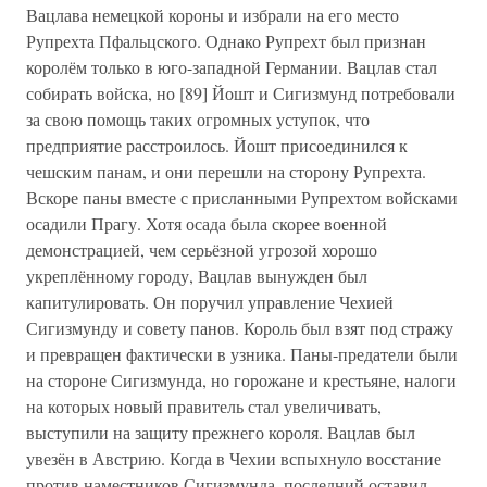
Вацлава немецкой короны и избрали на его место
Рупрехта Пфальцского. Однако Рупрехт был признан
королём только в юго-западной Германии. Вацлав стал
собирать войска, но [89] Йошт и Сигизмунд потребовали
за свою помощь таких огромных уступок, что
предприятие расстроилось. Йошт присоединился к
чешским панам, и они перешли на сторону Рупрехта.
Вскоре паны вместе с присланными Рупрехтом войсками
осадили Прагу. Хотя осада была скорее военной
демонстрацией, чем серьёзной угрозой хорошо
укреплённому городу, Вацлав вынужден был
капитулировать. Он поручил управление Чехией
Сигизмунду и совету панов. Король был взят под стражу
и превращен фактически в узника. Паны-предатели были
на стороне Сигизмунда, но горожане и крестьяне, налоги
на которых новый правитель стал увеличивать,
выступили на защиту прежнего короля. Вацлав был
увезён в Австрию. Когда в Чехии вспыхнуло восстание
против наместников Сигизмунда, последний оставил