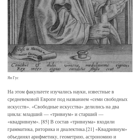
Ян Гус
На этом факультете изучались науки, известные в
средневековой Европе под названием «семи свободных
искусств». «Свободные искусства» делились на два
цикла: младший — «тривиум» и старший —
«квадривиум». [85] В состав «тривиума» входили
грамматика, риторика и диалектика.[21] «Квадривиум»
объединял арифметику, геометрию, астрономию и