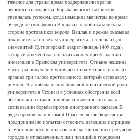
тяжёлое для страны время поддерживали врагов
чешского государства. Борьба чешских патриотов
увенчалась успехом, когда немецкие магистры во время
очередного конфликта Вацлава с папой оказались на
стороне противников короля. Вацлав и прежде оказывал
покровительство чехам университета, а теперь издал
знаменитый Кутногорский декрет (январь 1409 года),
который должен был положить конец преобладанию
иноземцев в Пражском университете. Отныне чешские
магистры получали в университетском совете и других
органах три голоса против одного, который оставался у
немцев. Эта победа в силу большой политической роли
университета в Чехии и в условиях обострения всей
обстановки в стране приобрела значение сигнала к
активизации борьбы против иностранного засилья. В
ряде городов, да и в самой Праге чешское бюргерство
предпринимало попытки оттеснить немецких патрициев
от монопольного использования хозяйственных ресурсов
городов и от захваченных ими позиций в городском