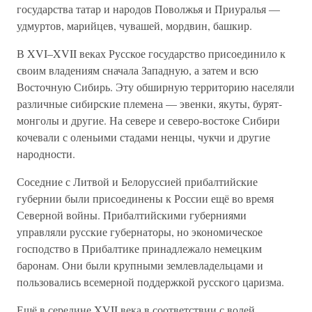
государства татар и народов Поволжья и Приуралья —
удмуртов, марийцев, чувашей, мордвин, башкир.
В XVI–XVII веках Русское государство присоединило к
своим владениям сначала Западную, а затем и всю
Восточную Сибирь. Эту обширную территорию населяли
различные сибирские племена — эвенки, якуты, бурят-
монголы и другие. На севере и северо-востоке Сибири
кочевали с оленьими стадами ненцы, чукчи и другие
народности.
Соседние с Литвой и Белоруссией прибалтийские
губернии были присоединены к России ещё во время
Северной войны. Прибалтийскими губерниями
управляли русские губернаторы, но экономическое
господство в Прибалтике принадлежало немецким
баронам. Они были крупными землевладельцами и
пользовались всемерной поддержкой русского царизма.
Ещё в середине XVII века в соответствии с волей