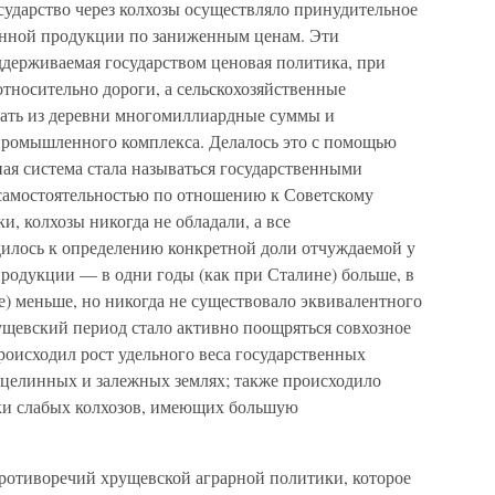
государство через колхозы осуществляло принудительное
венной продукции по заниженным ценам. Эти
ддерживаемая государством ценовая политика, при
носительно дороги, а сельскохозяйственные
мать из деревни многомиллиардные суммы и
-промышленного комплекса. Делалось это с помощью
нная система стала называться государственными
самостоятельностью по отношению к Советскому
и, колхозы никогда не обладали, а все
дилось к определению конкретной доли отчуждаемой у
родукции — в одни годы (как при Сталине) больше, в
) меньше, но никогда не существовало эквивалентного
ущевский период стало активно поощряться совхозное
 происходил рост удельного веса государственных
 целинных и залежных землях; также происходило
ки слабых колхозов, имеющих большую
ротиворечий хрущевской аграрной политики, которое