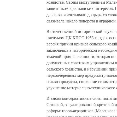
хозяйстве. Своим выступлением Маленк
защитником крестьянских интересов. По
деревнях «зачитывали до дыр» со слов
связывала начало поворота в аграрной
В отечественной исторической науке п
пленумом ЦК КПСС 1953 г., где с ос
версия причин кризиса сельского хозя
заключалась в исторической необходи
тяжелой промышленности, которая пог
допущенных советским управлением п
сельского хозяйства, в нарушении при
первоочередных мер предусматривало
сельхозпродукты, снижение стоимост
улучшение материально-технического 
И вновь консервативные силы попытал
С тонкой, завуалированной критикой д
реформаторов-аграрников (Маленкова 
необходимости дать прежде всего «по