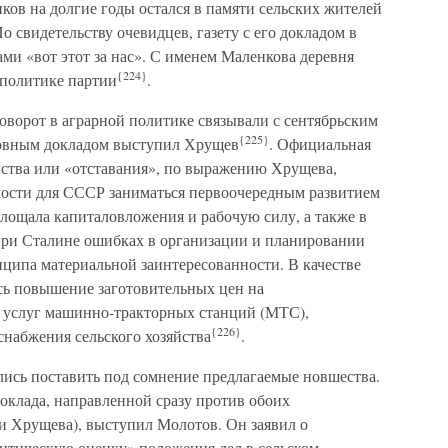
ов на долгие годы остался в памяти сельских жителей
 свидетельству очевидцев, газету с его докладом в
ами «вот этот за нас». С именем Маленкова деревня
{224}
 политике партии
.
оворот в аграрной политике связывали с сентябрьским
{225}
новным докладом выступил Хрущев
. Официальная
йства или «отставания», по выражению Хрущева,
мости для СССР заниматься первоочередным развитием
лощала капиталовложения и рабочую силу, а также в
ри Сталине ошибках в организации и планировании
нципа материальной заинтересованности. В качестве
сь повышение заготовительных цен на
и услуг машинно-тракторных станций (МТС),
{226}
снабжения сельского хозяйства
.
ись поставить под сомнение предлагаемые новшества.
оклада, направленной сразу против обоих
и Хрущева), выступил Молотов. Он заявил о
литическую оценку» положения дел в сельском