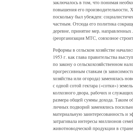
заключалось в том, что понимая необх
повышения его производительности, Х
поскольку был убежден: социалистичес
частным. Отсюда его политика сокращ
деревне, принятие мер, направленных
(реорганизация МТС, совхозное строит
Реформы в сельском хозяйстве началис
1953 г. как глава правительства выст
по закону о сельскохозяйственном нал
прогрессивным ставкам (в зависимости
хозяйства или огорода) заменялась но
с одной сотой гектара («сотки») земел
колхозного двора, рабочих и служащих
размера общей суммы дохода. Таким об
личных подворий заменялись посильно
материальную заинтересованность и эф
затрагивала интересы миллионов семей
животноводческой продукции в стране