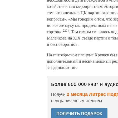
хозяйстве и тем мероприятиям, которы
том, что «нельзя в ЦК партии огранич
вопросам». «Мы говорим о том, что з
но все же муку мы продаем пока не во в
{227}
сортов»
. Тем самым ставилось по
Маленкова на XIX съезде партии о том
и бесповоротно».
На сентябрьском пленуме Хрущев был
дополнительный и весьма мощный ресу
за единовластие.
Более 800 000 книг и аудио
2 месяца Литрес Под
Получи
неограниченным чтением
ПОЛУЧИТЬ ПОДАРОК