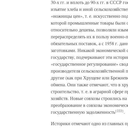
30-х гг. и вплоть до 90-х гг. в СССР 
изъятие хлеба и иной сельскохозяйст
«ножницы цен», т. е. искусственно по
которой промышленные товары были от
относительно дешевы, позволяли изы
перераспределять их в пользу военно
обязательных поставок, а с 1958 г. да
заготовками. Никакой экономической 
государству, подчеркивают эти историк
«государственное регулирование» сво
производителя сельскохозяйственной п
другие (как при Хрущеве или Брежневе
обмена. Они также отмечают, что в хр
строительство, т. е. в аграрной сфере
хозяйств. Новые совхозы строились на
преобразование в совхозы экономичес
{222}
государственную задолженность
.
Историки отмечают одно из главных п