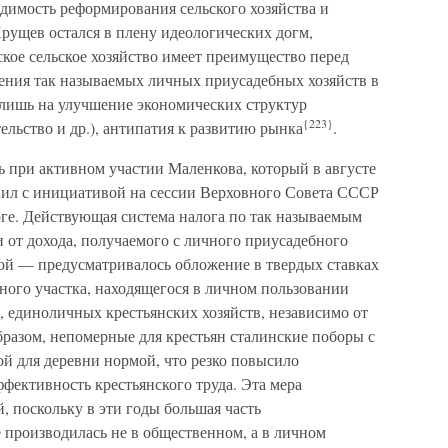
одимость реформирования сельского хозяйства и
рущев остался в плену идеологических догм,
кое сельское хозяйство имеет преимущество перед
ения так называемых личных приусадебных хозяйств в
 лишь на улучшение экономических структур
{223}
ельство и др.), антипатия к развитию рынка
.
ь при активном участии Маленкова, который в августе
упил с инициативой на сессии Верховного Совета СССР
оге. Действующая система налога по так называемым
 от дохода, получаемого с личного приусадебного
вой — предусматривалось обложение в твердых ставках
ьного участка, находящегося в личном пользовании
, единоличных крестьянских хозяйств, независимо от
разом, непомерные для крестьян сталинские поборы с
й для деревни нормой, что резко повысило
фективность крестьянского труда. Эта мера
, поскольку в эти годы большая часть
 производилась не в общественном, а в личном