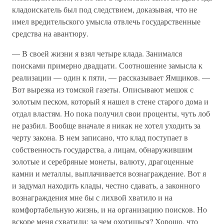
кладоискатель был под следствием, доказывая, что не
имел вредительского умысла отвлечь государственные
средства на авантюру.
— В своей жизни я взял четыре клада. Занимался
поисками примерно двадцати. Соотношение замысла к
реализации — один к пяти, — рассказывает Ямщиков. —
Вот вырезка из томской газеты. Описывают мешок с
золотым песком, который я нашел в стене старого дома и
отдал властям. Но пока получил свои проценты, чуть лоб
не разбил. Вообще вначале я никак не хотел уходить за
черту закона. В нем записано, что клад поступает в
собственность государства, а лицам, обнаружившим
золотые и серебряные монеты, валюту, драгоценные
камни и металлы, выплачивается вознаграждение. Вот я
и задумал находить клады, честно сдавать, а законного
вознаграждения мне бы с лихвой хватило и на
комфортабельную жизнь, и на организацию поисков. Но
вскоре меня схватили: за чем охотишься? Хорошо, что