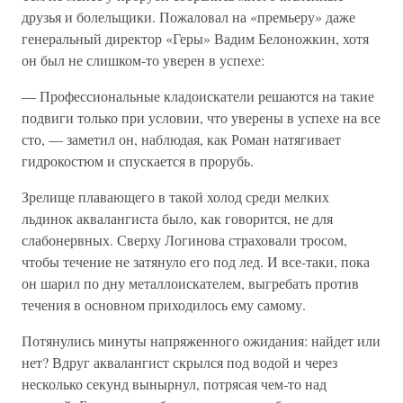
друзья и болельщики. Пожаловал на «премьеру» даже
генеральный директор «Геры» Вадим Белоножкин, хотя
он был не слишком-то уверен в успехе:
— Профессиональные кладоискатели решаются на такие
подвиги только при условии, что уверены в успехе на все
сто, — заметил он, наблюдая, как Роман натягивает
гидрокостюм и спускается в прорубь.
Зрелище плавающего в такой холод среди мелких
льдинок аквалангиста было, как говорится, не для
слабонервных. Сверху Логинова страховали тросом,
чтобы течение не затянуло его под лед. И все-таки, пока
он шарил по дну металлоискателем, выгребать против
течения в основном приходилось ему самому.
Потянулись минуты напряженного ожидания: найдет или
нет? Вдруг аквалангист скрылся под водой и через
несколько секунд вынырнул, потрясая чем-то над