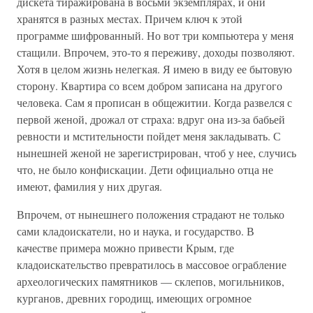
дискета тиражирована в восьми экземплярах, и они
хранятся в разных местах. Причем ключ к этой
программе шифрованный. Но вот три компьютера у меня
стащили. Впрочем, это-то я переживу, доходы позволяют.
Хотя в целом жизнь нелегкая. Я имею в виду ее бытовую
сторону. Квартира со всем добром записана на другого
человека. Сам я прописан в общежитии. Когда развелся с
первой женой, дрожал от страха: вдруг она из-за бабьей
ревности и мстительности пойдет меня закладывать. С
нынешней женой не зарегистрирован, чтоб у нее, случись
что, не было конфискации. Дети официально отца не
имеют, фамилия у них другая.
Впрочем, от нынешнего положения страдают не только
сами кладоискатели, но и наука, и государство. В
качестве примера можно привести Крым, где
кладоискательство превратилось в массовое ограбление
археологических памятников — склепов, могильников,
курганов, древних городищ, имеющих огромное