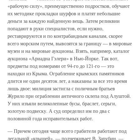
«рабочую силу», преимущественно подростков, обучают
их методике прокладки шурфов и платят небольшие
деньги за каждую найденную вещь. Затем реликвии
попадают в руки специалистов, если нужно,
реставрируются и по контрабандным каналам, скорее
всего морским путем, вывозятся за границу — в мировые
музеи и на мировые аукционы. Взять, например, каталог
аукциона «Ариадна Гэлери» в Нью-Йорке. Так вот,
предметы под номерами от 94-го до 121-го — это
находки из Крыма. Ограбление крымских памятников
длится не один десяток лет, а наказаны за все это время
лишь двое: милиция застигла с поличным братьев
Журило при ограблении античного склепа под Алуштой.
У них изъяли великолепные бусы, браслет, серьги,
золотую подвеску. А суд определил им по два с
половиной года исправительных работ.
— Причем сегодня чаще всего грабители работают под
легальной «крышей», — подчеркивает В. Зарубин. —