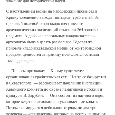
значение для исторической науки.
С наступлением весны на мародерский промысел в
Крыму ежедневно выходят пятьдесят грабителей. За
прошлый полевой сезон около шестидесяти
археологических экспедиций отыскали 264 золотых
предмета. А добыча нелегальных кладоискателей-
археологов была в десять раз больше. Годовая же
прибыль кладоискательской мафии от контрабандной
продажи ценностей за границу исчисляется сотнями
тысяч долларов.
— По всем признакам, в Крыму существует
организованная грабительская сеть. Центр ее базируется
в Севастополе, — рассказывает начальник инспекции
Крымского комитета по охране памятников истории и
культуры В. Зарубин. — Она состоит из научного ядра,
которое ведет исследования и указывает, где копать.
Потом формируются небольшие отряды по два-три
человека — «технологов», которые на местах нанимают