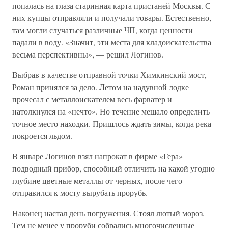
попалась на глаза старинная карта пристаней Москвы. С
них купцы отправляли и получали товары. Естественно,
там могли случаться различные ЧП, когда ценности
падали в воду. «Значит, эти места для кладоискательства
весьма перспективны», — решил Логинов.
Выбрав в качестве отправной точки Химкинский мост,
Роман принялся за дело. Летом на надувной лодке
прочесал с металлоискателем весь фарватер и
натолкнулся на «нечто». Но течение мешало определить
точное место находки. Пришлось ждать зимы, когда река
покроется льдом.
В январе Логинов взял напрокат в фирме «Гера»
подводный прибор, способный отличить на какой угодно
глубине цветные металлы от черных, после чего
отправился к мосту вырубать прорубь.
Наконец настал день погружения. Стоял лютый мороз.
Тем не менее у проруби собрались многочисленные