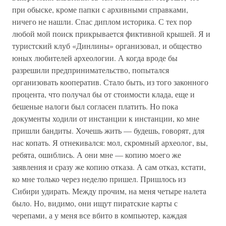
при обыске, кроме папки с архивными справками,
ничего не нашли. Спас диплом историка. С тех пор
любой мой поиск прикрывается фиктивной крышей. Я и
туристский клуб «Динлины» организовал, и общество
юных любителей археологии. А когда вроде бы
разрешили предпринимательство, попытался
организовать кооператив. Стало быть, из того законного
процента, что получал бы от стоимости клада, еще и
бешеные налоги был согласен платить. Но пока
документы ходили от инстанции к инстанции, ко мне
пришли бандиты. Хочешь жить — будешь, говорят, для
нас копать. Я отнекивался: мол, скромный археолог, вы,
ребята, ошиблись. А они мне — копию моего же
заявления и сразу же копию отказа. А сам отказ, кстати,
ко мне только через неделю пришел. Пришлось из
Сибири удирать. Между прочим, на меня четыре налета
было. Но, видимо, они ищут пиратские карты с
черепами, а у меня все вбито в компьютер, каждая