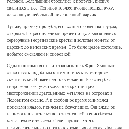
головой. Болельщики бросились к проруби, рискуя
свалиться в нее. Логинов торжествующе поднял руку,
державшую небольшой почерневший ларчик.
Тут же, прямо у проруби, его, хотя и с большим трудом,
открыли. На расстеленный брезент оттуда высыпались
серебряные Георгиевские кресты и золотые монеты от
царских до нэповских времен. Это было целое состояние,
добытое смекалкой и сноровкой.
Однако потомственный кладоискатель Фрол Ямщиков
относится к подобным оптимистическим историям
скептически. И имеет на то основания. Его отец был
гидрогеологом, участвовал в открытии трех
месторождений драгоценных металлов на островах в
Ледовитом океане. А в свободное время занимался
поисками кладов, причем не безуспешно. Однажды он
написал в правительство о затонувшей в енисейском
устье шхуне с золотом. Ответ пришел хотя и
незамедлительно, но ночью в хромовых сапогах. Два года