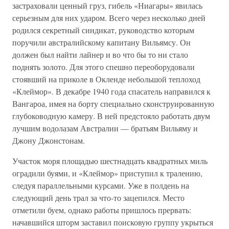
застраховали ценный груз, гибель «Ниагары» явилась
серьезным для них ударом. Всего через несколько дней
родился секретный синдикат, руководство которым
поручили австралийскому капитану Вильямсу. Он
должен был найти лайнер и во что бы то ни стало
поднять золото. Для этого спешно переоборудовали
стоявший на приколе в Окленде небольшой теплоход
«Клеймор». В декабре 1940 года спасатель направился к
Вангароа, имея на борту специально сконструированную
глубоководную камеру. В ней предстояло работать двум
лучшим водолазам Австралии — братьям Вильяму и
Джону Джонстонам.
Участок моря площадью шестнадцать квадратных миль
оградили буями, и «Клеймор» приступил к тралению,
следуя параллельными курсами. Уже в полдень на
следующий день трал за что-то зацепился. Место
отметили буем, однако работы пришлось прервать:
начавшийся шторм заставил поисковую группу укрыться