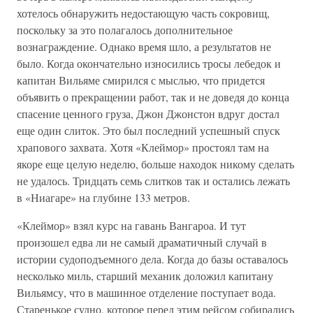
хотелось обнаружить недостающую часть сокровищ,
поскольку за это полагалось дополнительное
вознаграждение. Однако время шло, а результатов не
было. Когда окончательно износились тросы лебедок и
капитан Вильяме смирился с мыслью, что придется
объявить о прекращении работ, так и не доведя до конца
спасение ценного груза, Джон Джонстон вдруг достал
еще один слиток. Это был последний успешный спуск
храпового захвата. Хотя «Клеймор» простоял там на
якоре еще целую неделю, больше находок никому сделать
не удалось. Тридцать семь слитков так и остались лежать
в «Ниагаре» на глубине 133 метров.
«Клеймор» взял курс на гавань Вангароа. И тут
произошел едва ли не самый драматичный случай в
истории судоподъемного дела. Когда до базы оставалось
несколько миль, старший механик доложил капитану
Вильямсу, что в машинное отделение поступает вода.
Старенькое судно, которое перед этим рейсом собирались