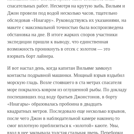
спасательных работ. Несмотря на крутую зыбь, Вильям и
Джон провели под водой несколько часов, тщательно
обследовав «Ниагару». Руководствуясь их указаниями, на
макете с максимальной точностью была воспроизведена
обстановка на дне. В итоге жарких споров участники
экспедиции пришли к выводу, что единственная
возможность проникнуть в отсек с золотом — это
взорвать борт лайнера.
И вот настал день, когда капитан Вильяме замкнул
контакты подрывной машинки. Мощный взрыв вздыбил
морскую гладь. Возле стоявшего в ста метрах спасателя
море покрылось ковром из оглушенной рыбы. По докладу
поспешивших под воду братьев Джонстонов, в борту
«Ниагары» образовалась пробоина в двадцать
квадратных метров. Последовало еще несколько взрывов,
после чего Джон в наблюдательной камере наконец-то
смог вплотную приблизиться к «золотой» каюте. Увы,
вход в нее закрывала толстая стальная дверь. Переборки