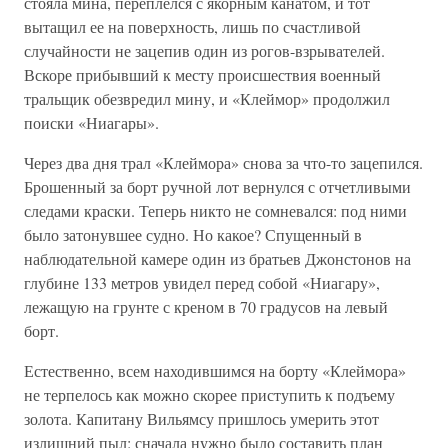
стояла мина, переплелся с якорным канатом, и тот
вытащил ее на поверхность, лишь по счастливой
случайности не зацепив один из рогов-взрывателей.
Вскоре прибывший к месту происшествия военный
тральщик обезвредил мину, и «Клеймор» продолжил
поиски «Ниагары».
Через два дня трал «Клеймора» снова за что-то зацепился.
Брошенный за борт ручной лот вернулся с отчетливыми
следами краски. Теперь никто не сомневался: под ними
было затонувшее судно. Но какое? Спущенный в
наблюдательной камере один из братьев Джонстонов на
глубине 133 метров увидел перед собой «Ниагару»,
лежащую на грунте с креном в 70 градусов на левый
борт.
Естественно, всем находившимся на борту «Клеймора»
не терпелось как можно скорее приступить к подъему
золота. Капитану Вильямсу пришлось умерить этот
излишний пыл: сначала нужно было составить план