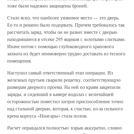
тоже были надежно защищены броней.
Стало ясно, что наиболее уязвимое место — это дверь.
Ее-то и решено было подорвать. Причем требовалось так
рассчитать заряд, чтобы он не разнес вместе с дверью
находившиеся в отсеке 295 ящиков с золотыми слитками.
Иначе потом с помощью глубоководного храпового
захвата их будет неимоверно трудно доставать из тесного
помещения.
Наступил самый ответственный этап операции. Из
железных прутьев сварили решетку, соответствующую
размерам дверного проема. На ней по краям закрепили
заряды, и сидевший в камере водолаз с величайшей
осторожностью поместил хитрое приспособление точно
над стальной дверью, которая, к счастью, из-за сильного
крена корпуса «Ниагары» стала полом.
Расчет оправдался полностью: взрыв аккуратно, словно