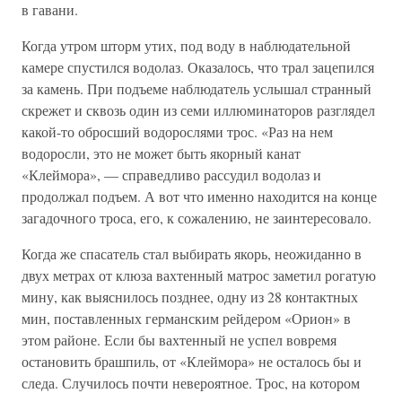
в гавани.
Когда утром шторм утих, под воду в наблюдательной
камере спустился водолаз. Оказалось, что трал зацепился
за камень. При подъеме наблюдатель услышал странный
скрежет и сквозь один из семи иллюминаторов разглядел
какой-то обросший водорослями трос. «Раз на нем
водоросли, это не может быть якорный канат
«Клеймора», — справедливо рассудил водолаз и
продолжал подъем. А вот что именно находится на конце
загадочного троса, его, к сожалению, не заинтересовало.
Когда же спасатель стал выбирать якорь, неожиданно в
двух метрах от клюза вахтенный матрос заметил рогатую
мину, как выяснилось позднее, одну из 28 контактных
мин, поставленных германским рейдером «Орион» в
этом районе. Если бы вахтенный не успел вовремя
остановить брашпиль, от «Клеймора» не осталось бы и
следа. Случилось почти невероятное. Трос, на котором