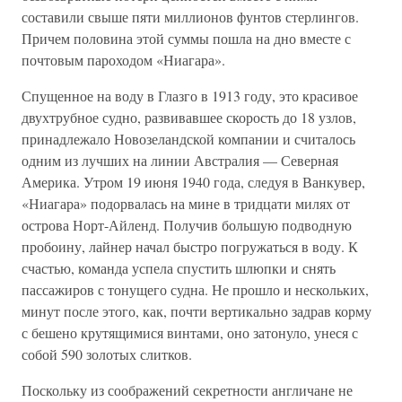
составили свыше пяти миллионов фунтов стерлингов.
Причем половина этой суммы пошла на дно вместе с
почтовым пароходом «Ниагара».
Спущенное на воду в Глазго в 1913 году, это красивое
двухтрубное судно, развивавшее скорость до 18 узлов,
принадлежало Новозеландской компании и считалось
одним из лучших на линии Австралия — Северная
Америка. Утром 19 июня 1940 года, следуя в Ванкувер,
«Ниагара» подорвалась на мине в тридцати милях от
острова Норт-Айленд. Получив большую подводную
пробоину, лайнер начал быстро погружаться в воду. К
счастью, команда успела спустить шлюпки и снять
пассажиров с тонущего судна. Не прошло и нескольких,
минут после этого, как, почти вертикально задрав корму
с бешено крутящимися винтами, оно затонуло, унеся с
собой 590 золотых слитков.
Поскольку из соображений секретности англичане не