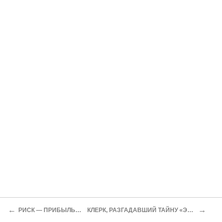
←
→
РИСК — ПРИБЫЛЬНОЕ ДЕЛО
КЛЕРК, РАЗГАДАВШИЙ ТАЙНУ «ЭМПАЙР МЭНОР»