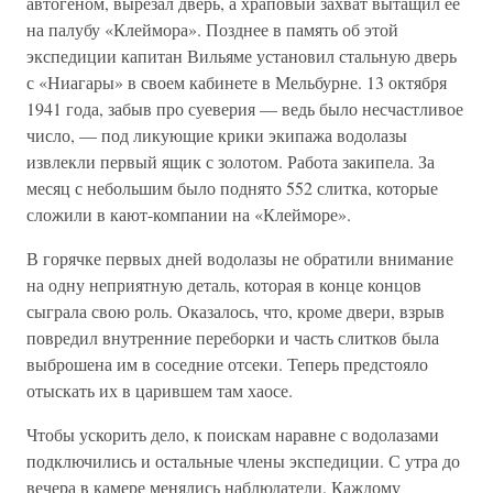
автогеном, вырезал дверь, а храповый захват вытащил ее
на палубу «Клеймора». Позднее в память об этой
экспедиции капитан Вильяме установил стальную дверь
с «Ниагары» в своем кабинете в Мельбурне. 13 октября
1941 года, забыв про суеверия — ведь было несчастливое
число, — под ликующие крики экипажа водолазы
извлекли первый ящик с золотом. Работа закипела. За
месяц с небольшим было поднято 552 слитка, которые
сложили в кают-компании на «Клейморе».
В горячке первых дней водолазы не обратили внимание
на одну неприятную деталь, которая в конце концов
сыграла свою роль. Оказалось, что, кроме двери, взрыв
повредил внутренние переборки и часть слитков была
выброшена им в соседние отсеки. Теперь предстояло
отыскать их в царившем там хаосе.
Чтобы ускорить дело, к поискам наравне с водолазами
подключились и остальные члены экспедиции. С утра до
вечера в камере менялись наблюдатели. Каждому