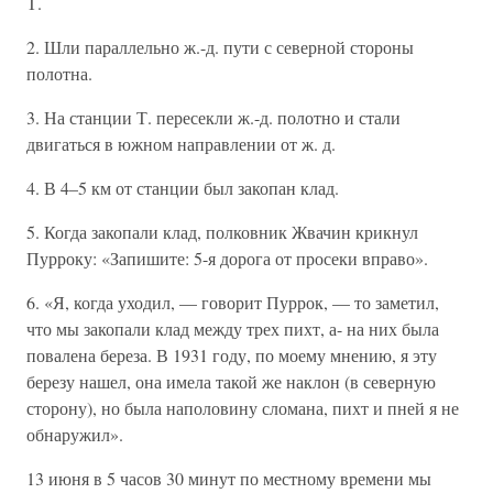
Т.
2. Шли параллельно ж.-д. пути с северной стороны
полотна.
3. На станции Т. пересекли ж.-д. полотно и стали
двигаться в южном направлении от ж. д.
4. В 4–5 км от станции был закопан клад.
5. Когда закопали клад, полковник Жвачин крикнул
Пурроку: «Запишите: 5-я дорога от просеки вправо».
6. «Я, когда уходил, — говорит Пуррок, — то заметил,
что мы закопали клад между трех пихт, а- на них была
повалена береза. В 1931 году, по моему мнению, я эту
березу нашел, она имела такой же наклон (в северную
сторону), но была наполовину сломана, пихт и пней я не
обнаружил».
13 июня в 5 часов 30 минут по местному времени мы