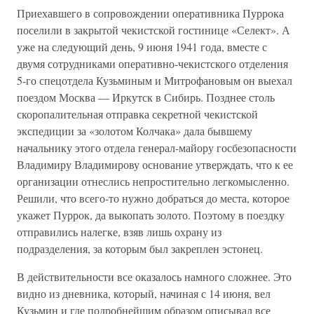
Приехавшего в сопровождении оперативника Пуррока
поселили в закрытой чекистской гостинице «Селект». А
уже на следующий день, 9 июня 1941 года, вместе с
двумя сотрудниками оперативно-чекистского отделения
5-го спецотдела Кузьминым и Митрофановым он выехал
поездом Москва — Иркутск в Сибирь. Позднее столь
скоропалительная отправка секретной чекистской
экспедиции за «золотом Колчака» дала бывшему
начальнику этого отдела генерал-майору госбезопасности
Владимиру Владимирову основание утверждать, что к ее
организации отнеслись непростительно легкомысленно.
Решили, что всего-то нужно добраться до места, которое
укажет Пуррок, да выкопать золото. Поэтому в поездку
отправились налегке, взяв лишь охрану из
подразделения, за которым был закреплен эстонец.
В действительности все оказалось намного сложнее. Это
видно из дневника, который, начиная с 14 июня, вел
Кузьмин и где подробнейшим образом описывал все