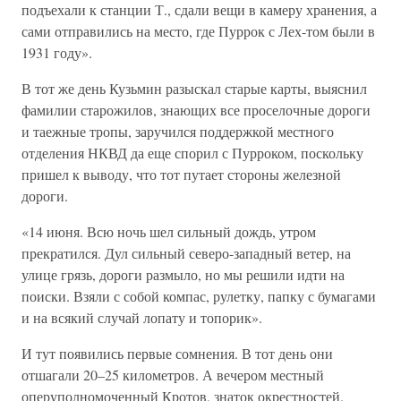
подъехали к станции Т., сдали вещи в камеру хранения, а
сами отправились на место, где Пуррок с Лех-том были в
1931 году».
В тот же день Кузьмин разыскал старые карты, выяснил
фамилии старожилов, знающих все проселочные дороги
и таежные тропы, заручился поддержкой местного
отделения НКВД да еще спорил с Пурроком, поскольку
пришел к выводу, что тот путает стороны железной
дороги.
«14 июня. Всю ночь шел сильный дождь, утром
прекратился. Дул сильный северо-западный ветер, на
улице грязь, дороги размыло, но мы решили идти на
поиски. Взяли с собой компас, рулетку, папку с бумагами
и на всякий случай лопату и топорик».
И тут появились первые сомнения. В тот день они
отшагали 20–25 километров. А вечером местный
оперуполномоченный Кротов, знаток окрестностей,