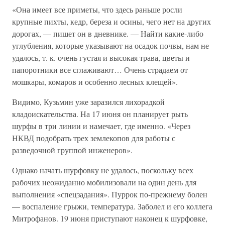
«Она имеет все приметы, что здесь раньше росли
крупные пихты, кедр, береза и осины, чего нет на других
дорогах, — пишет он в дневнике. — Найти какие-либо
углубления, которые указывают на осадок почвы, нам не
удалось, т. к. очень густая и высокая трава, цветы и
папоротники все сглаживают… Очень страдаем от
мошкары, комаров и особенно лесных клещей».
Видимо, Кузьмин уже заразился лихорадкой
кладоискательства. На 17 июня он планирует рыть
шурфы в три линии и намечает, где именно. «Через
НКВД подобрать трех землекопов для работы с
разведочной группой инженеров».
Однако начать шурфовку не удалось, поскольку всех
рабочих неожиданно мобилизовали на один день для
выполнения «спецзадания». Пуррок по-прежнему болен
— воспаление грыжи, температура. Заболел и его коллега
Митрофанов. 19 июня приступают наконец к шурфовке,