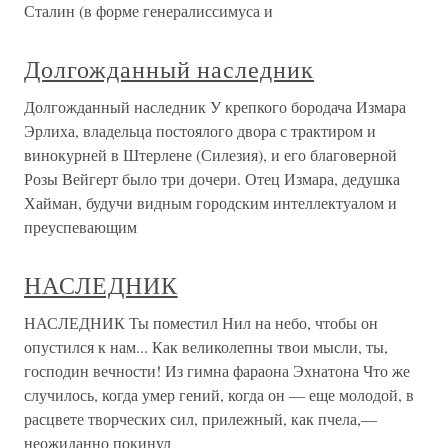
Сталин (в форме генералиссимуса и
Долгожданный наследник
Долгожданный наследник У крепкого бородача Измара
Эрлиха, владельца постоялого двора с трактиром и
винокурней в Штерлене (Силезия), и его благоверной
Розы Вейгерт было три дочери. Отец Измара, дедушка
Хайман, будучи видным городским интеллектуалом и
преуспевающим
НАСЛЕДНИК
НАСЛЕДНИК Ты поместил Нил на небо, чтобы он
опустился к нам... Как великолепны твои мысли, ты,
господин вечности! Из гимна фараона Эхнатона Что же
случилось, когда умер гений, когда он — еще молодой, в
расцвете творческих сил, прилежный, как пчела,—
неожиданно покинул