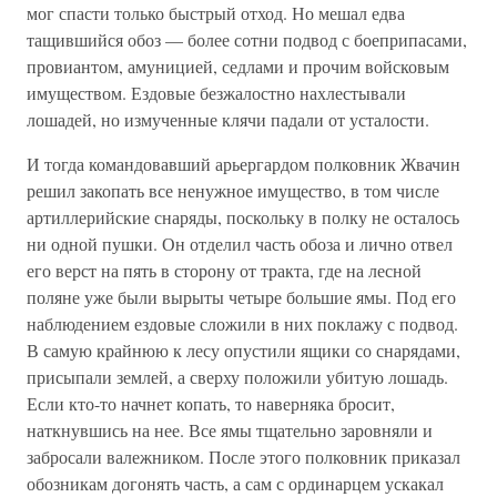
мог спасти только быстрый отход. Но мешал едва
тащившийся обоз — более сотни подвод с боеприпасами,
провиантом, амуницией, седлами и прочим войсковым
имуществом. Ездовые безжалостно нахлестывали
лошадей, но измученные клячи падали от усталости.
И тогда командовавший арьергардом полковник Жвачин
решил закопать все ненужное имущество, в том числе
артиллерийские снаряды, поскольку в полку не осталось
ни одной пушки. Он отделил часть обоза и лично отвел
его верст на пять в сторону от тракта, где на лесной
поляне уже были вырыты четыре большие ямы. Под его
наблюдением ездовые сложили в них поклажу с подвод.
В самую крайнюю к лесу опустили ящики со снарядами,
присыпали землей, а сверху положили убитую лошадь.
Если кто-то начнет копать, то наверняка бросит,
наткнувшись на нее. Все ямы тщательно заровняли и
забросали валежником. После этого полковник приказал
обозникам догонять часть, а сам с ординарцем ускакал