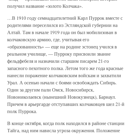
получил название «золото Колчака».
…В 1910 году семнадцатилетний Карл Пуррок вместе с
родителями переселился из Эстляндской губернии на
Алтай. Там в начале 1919 года он был мобилизован в
колчаковскую армию, где, учитывая его
«образованность» — еще на родине эстонец учился в
реальном училище, — Пурроку присвоили звание
фельдфебеля и назначили старшим писарем 21-го
запасного пехотного полка. Летом того же года красные
нанесли поражение колчаковским войскам и захватили
Урал. А осенью начали с боями освобождать Сибирь.
Один за другим пали Омск, Новосибирск,
Новониколаевск (нынешний Новокузнецк), Барнаул.
Причем в арьергарде отступавших колчаковцев шел 21-й
полк Пуррока.
В конце октября, когда полк находился в районе станции
Тайга, над ним нависла угроза окружения. Положение