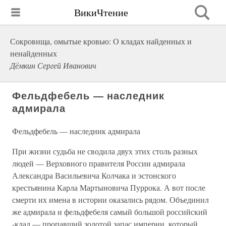
ВикиЧтение
Сокровища, омытые кровью: О кладах найденных и
ненайденных
Дёмкин Сергей Иванович
Фельдфебель — наследник
адмирала
Фельдфебель — наследник адмирала
При жизни судьба не сводила двух этих столь разных
людей — Верховного правителя России адмирала
Александра Васильевича Колчака и эстонского
крестьянина Карла Мартыновича Пуррока. А вот после
смерти их имена в истории оказались рядом. Объединил
же адмирала и фельдфебеля самый большой российский
-клад — пропавший золотой запас империи, который