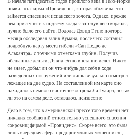
В начале пятидесятых годов прошлого века в Нью-Йорке
появилась фирма «Провиденс», которая объявила, что
займется спасением испанского золота. Однако, прежде
чем приступить к подъему клада с затонувшего корабля,
нужно было его найти. Водолаз Дэвид Эгню полтора
месяца обследовал залив Кумана, после чего составил
подробную карту места гибели «Сан Педро де
Алькантра» с точными отметками глубин. Получив
обещанные деньги, Дэвид Эгню внезапно исчез. Никто
не знает, добыл ли он что-нибудь для себя в ходе
разведочных погружений или лишь визуально осмотрел
лежащее на дне судно. На составленной им карте оно
находилось немного восточнее острова Ла Гуайра, но так
ли это на самом деле, оставалось неизвестно.
Дело в том, что в американской прессе того времени нет
никаких сообщений относительно успешного спасения
сокровищ фирмой «Провиденс». Скорее всего, это была
лишь очередная афера предприимчивых мошенников,