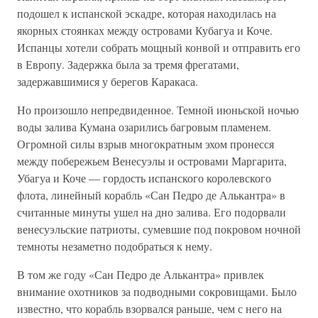
подошел к испанской эскадре, которая находилась на
якорных стоянках между островами Кубагуа и Коче.
Испанцы хотели собрать мощный конвой и отправить его
в Европу. Задержка была за тремя фрегатами,
задержавшимися у берегов Каракаса.
Но произошло непредвиденное. Темной июньской ночью
воды залива Кумана озарились багровым пламенем.
Огромной силы взрыв многократным эхом пронесся
между побережьем Венесуэлы и островами Маргарита,
Убагуа и Коче — гордость испанского королевского
флота, линейный корабль «Сан Педро де Алькантра» в
считанные минуты ушел на дно залива. Его подорвали
венесуэльские патриоты, сумевшие под покровом ночной
темноты незаметно подобраться к нему.
В том же году «Сан Педро де Алькантра» привлек
внимание охотников за подводными сокровищами. Было
известно, что корабль взорвался раньше, чем с него на