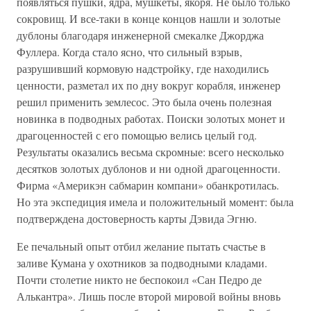
появляться пушки, ядра, мушкеты, якоря. Не было только
сокровищ. И все-таки в конце концов нашли и золотые
дублоны благодаря инженерной смекалке Джорджа
Фуллера. Когда стало ясно, что сильный взрыв,
разрушивший кормовую надстройку, где находились
ценности, разметал их по дну вокруг корабля, инженер
решил применить землесос. Это была очень полезная
новинка в подводных работах. Поиски золотых монет и
драгоценностей с его помощью велись целый год.
Результаты оказались весьма скромные: всего несколько
десятков золотых дублонов и ни одной драгоценности.
Фирма «Америкэн сабмарин компани» обанкротилась.
Но эта экспедиция имела и положительный момент: была
подтверждена достоверность карты Дэвида Эгню.
Ее печальный опыт отбил желание пытать счастье в
заливе Кумана у охотников за подводными кладами.
Почти столетие никто не беспокоил «Сан Педро де
Алькантра». Лишь после второй мировой войны вновь