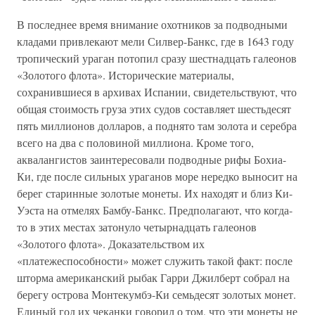
В последнее время внимание охотников за подводными
кладами привлекают мели Силвер-Банкс, где в 1643 году
тропический ураган потопил сразу шестнадцать галеонов
«Золотого флота». Исторические материалы,
сохранившиеся в архивах Испании, свидетельствуют, что
общая стоимость груза этих судов составляет шестьдесят
пять миллионов долларов, а поднято там золота и серебра
всего на два с половиной миллиона. Кроме того,
аквалангистов заинтересовали подводные рифы Бохиа-
Ки, где после сильных ураганов море нередко выносит на
берег старинные золотые монеты. Их находят и близ Ки-
Уэста на отмелях Бамбу-Банкс. Предполагают, что когда-
то в этих местах затонуло четырнадцать галеонов
«Золотого флота». Доказательством их
«платежеспособности» может служить такой факт: после
шторма американский рыбак Гарри Джилберт собрал на
берегу острова Монтекумбэ-Ки семьдесят золотых монет.
Единый год их чеканки говорил о том, что эти монеты не