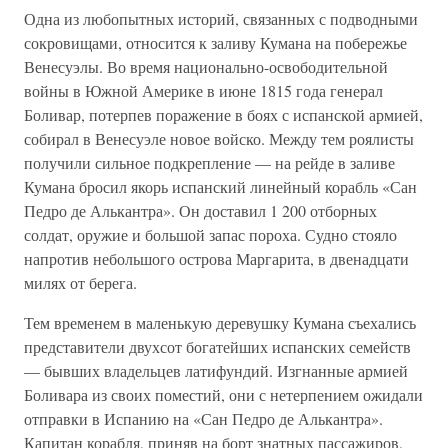
Одна из любопытных историй, связанных с подводными
сокровищами, относится к заливу Кумана на побережье
Венесуэлы. Во время национально-освободительной
войны в Южной Америке в июне 1815 года генерал
Боливар, потерпев поражение в боях с испанской армией,
собирал в Венесуэле новое войско. Между тем роялисты
получили сильное подкрепление — на рейде в заливе
Кумана бросил якорь испанский линейный корабль «Сан
Педро де Алькантра». Он доставил 1 200 отборных
солдат, оружие и большой запас пороха. Судно стояло
напротив небольшого острова Маргарита, в двенадцати
милях от берега.
Тем временем в маленькую деревушку Кумана съехались
представители двухсот богатейших испанских семейств
— бывших владельцев латифундий. Изгнанные армией
Боливара из своих поместий, они с нетерпением ожидали
отправки в Испанию на «Сан Педро де Алькантра».
Капитан корабля, приняв на борт знатных пассажиров,