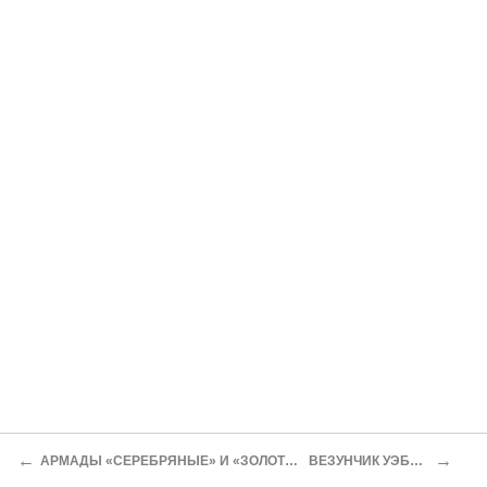
←
→
АРМАДЫ «СЕРЕБРЯНЫЕ» И «ЗОЛОТЫЕ»
ВЕЗУНЧИК УЭББЕР