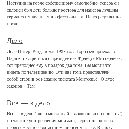
Наступив на горло собственному самолюбию, теперь он
склонен был дать больше простора для маневра лучшим
германским военным профессионалам. Непосредственно
после
Дело
Дело Питер. Когда в мае 1988 года Горбачев приехал в
Париж и встретился с президентом Франсуа Миттераном,
тот преподнес ему в подарок два тома. Вы могли это
видеть по телевидению. Эти два тома представляли
собой старинное издание трактата Монтескьё «О духе
законов». Там
Все — в дело
Все — в дело Слово моттаинай (“жалко не использовать”)
по частоте употребления занимает, вероятно, одно из
первых мест в современном японском языке. В эпоху