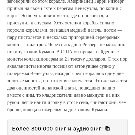
заговорили об этом корабле. Американец Гарри Ризберг
прибыл на своей яхте к берегам Венесуэлы, по копии с
карты Эгню установил место, где он покоится, и
приступил к спускам. Хотя останки корабля сильно
поросли кораллами, он нашел медный нагель, потом —
пару пистолетов и несколько пригоршней серебряных
монет — пиастров. Через пять дней Ризберг неожиданно
покинул залив Кумана. В США он продал найденные
монеты коллекционерам за 21 тысячу долларов. С тех пор
аквалангисты иногда посещают затонувшее судно у
побережья Венесуэлы, находят среди кораллов одну-две
золотые монеты, и на этом все кончается. Что же касается
драгоценностей испанской знати, пошедших на дно
вместе с ним, то кладоискатели давно махнули на них
рукой: легче найти иголку в стоге сена, считают они, чем
броши, кольца и ожерелья на дне залива Кумана.
Более 800 000 книг и аудиокниг! 📚