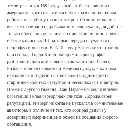
землетрясения в 1692 году. Ризберг был первым из
американцев, кто отважился опуститься в «подводном
роботе» на глубину пятисот метров. Отличное знание
всего, что связано с пребыванием человека под водой, не
только обеспечивает успех его проектов, но и позволяет
избегать опасных ЧП, которые нередко случаются с
непрофессионалами. В 1948 году у Багамских островов
близ города Горда-Ки он обнаружил среди рифов
разбитый испанский галеон «Эль Капитан». С него
Ризберг поднял окованный железом сундук, в котором
находилось пятьдесят слитков золота, одиннадцать
старинных золотых статуэток и несколько сот пиастров.
Позже с другого галеона «Сан Пауло» им был извлечен
богатейший клад серебряных слитков. Дорожа своей
репутацией, Ризберг никогда не пускался в сомнительные
авантюры, в отличие от тех, кто собирал деньги у
доверчивых американцев в обмен на обещания скорого
обогащения.