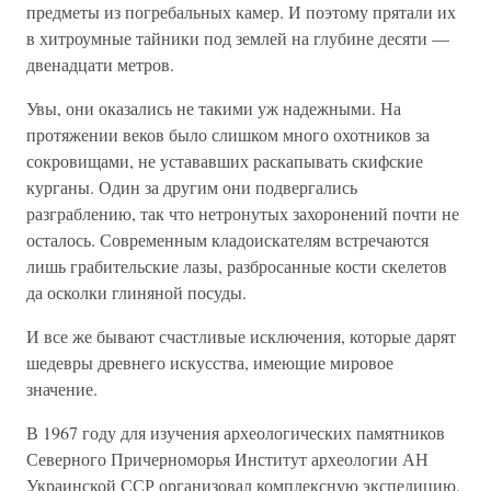
предметы из погребальных камер. И поэтому прятали их
в хитроумные тайники под землей на глубине десяти —
двенадцати метров.
Увы, они оказались не такими уж надежными. На
протяжении веков было слишком много охотников за
сокровищами, не устававших раскапывать скифские
курганы. Один за другим они подвергались
разграблению, так что нетронутых захоронений почти не
осталось. Современным кладоискателям встречаются
лишь грабительские лазы, разбросанные кости скелетов
да осколки глиняной посуды.
И все же бывают счастливые исключения, которые дарят
шедевры древнего искусства, имеющие мировое
значение.
В 1967 году для изучения археологических памятников
Северного Причерноморья Институт археологии АН
Украинской ССР организовал комплексную экспедицию.