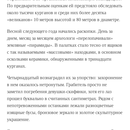
По предварительным оценкам ей предстояло обследовать
около тысячи курганов и среди них более десятка
«великанов» 10 метров высотой и 80 метров в диаметре.
Весной следующего года начались раскопки. День за
днем, месяц за месяцем археологи «перелопачивали»
земляные «пирамиды». В палатках стало тесно от ящиков
с так называемыми «массовыми» находками, в основном
осколками керамики, обнаруженными в тринадцати
курганах.
Четырнадцатый вознаградил их за упорство: захоронение
в нем оказалось нетронутым. Грабитель просто не
заметил погребения девушки-скифянки, хотя его лаз
прошел буквально в считанных сантиметрах. Рядом с
непотревоженными останками лежали разноцветные
изящные бусы, бронзовое зеркало и золотое скульптурное
украшение.