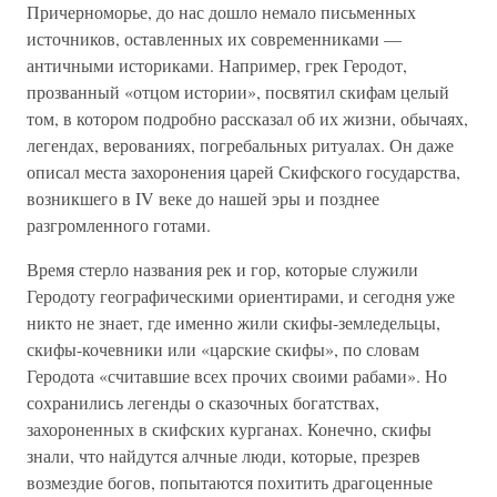
Причерноморье, до нас дошло немало письменных
источников, оставленных их современниками —
античными историками. Например, грек Геродот,
прозванный «отцом истории», посвятил скифам целый
том, в котором подробно рассказал об их жизни, обычаях,
легендах, верованиях, погребальных ритуалах. Он даже
описал места захоронения царей Скифского государства,
возникшего в IV веке до нашей эры и позднее
разгромленного готами.
Время стерло названия рек и гор, которые служили
Геродоту географическими ориентирами, и сегодня уже
никто не знает, где именно жили скифы-земледельцы,
скифы-кочевники или «царские скифы», по словам
Геродота «считавшие всех прочих своими рабами». Но
сохранились легенды о сказочных богатствах,
захороненных в скифских курганах. Конечно, скифы
знали, что найдутся алчные люди, которые, презрев
возмездие богов, попытаются похитить драгоценные