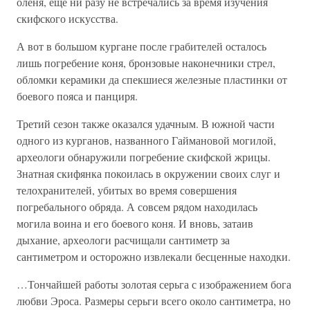
оленя, еще ни разу не встречались за время изучения
скифского искусства.
А вот в большом кургане после грабителей осталось
лишь погребение коня, бронзовые наконечники стрел,
обломки керамики да спекшиеся железные пластинки от
боевого пояса и панциря.
Третий сезон также оказался удачным. В южной части
одного из курганов, названного Гаймановой могилой,
археологи обнаружили погребение скифской жрицы.
Знатная скифянка покоилась в окружении своих слуг и
телохранителей, убитых во время совершения
погребального обряда. А совсем рядом находилась
могила воина и его боевого коня. И вновь, затаив
дыхание, археологи расчищали сантиметр за
сантиметром и осторожно извлекали бесценные находки.
…Тончайшей работы золотая серьга с изображением бога
любви Эроса. Размеры серьги всего около сантиметра, но