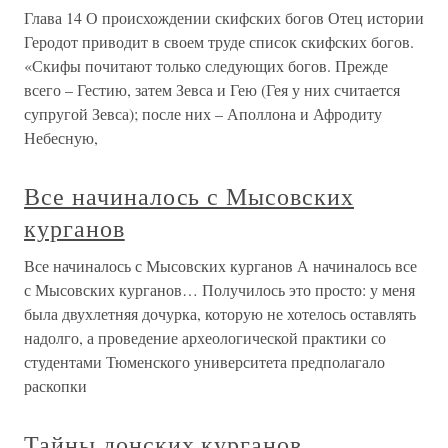
Глава 14 О происхождении скифских богов Отец истории
Геродот приводит в своем труде список скифских богов.
«Скифы почитают только следующих богов. Прежде
всего – Гестию, затем Зевса и Гею (Гея у них считается
супругой Зевса); после них – Аполлона и Афродиту
Небесную,
Все начиналось с Мысовских
курганов
Все начиналось с Мысовских курганов А начиналось все
с Мысовских курганов… Получилось это просто: у меня
была двухлетняя дочурка, которую не хотелось оставлять
надолго, а проведение археологической практики со
студентами Тюменского университета предполагало
раскопки
Тайны донских курганов