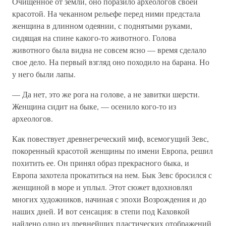
Очищенное от земли, оно поразило археологов своей
красотой. На чеканном рельефе перед ними предстала
женщина в длинном одеянии, с поднятыми руками,
сидящая на спине какого-то животного. Голова
животного была видна не совсем ясно — время сделало
свое дело. На первый взгляд оно походило на барана. Но
у него были лапы.
— Да нет, это же рога на голове, а не завитки шерсти.
Женщина сидит на быке, — осенило кого-то из
археологов.
Как повествует древнегреческий миф, всемогущий Зевс,
покоренный красотой женщины по имени Европа, решил
похитить ее. Он принял образ прекрасного быка, и
Европа захотела прокатиться на нем. Бык Зевс бросился с
женщиной в море и уплыл. Этот сюжет вдохновлял
многих художников, начиная с эпохи Возрождения и до
наших дней. И вот сенсация: в степи под Каховкой
найдено одно из древнейших пластических отображений