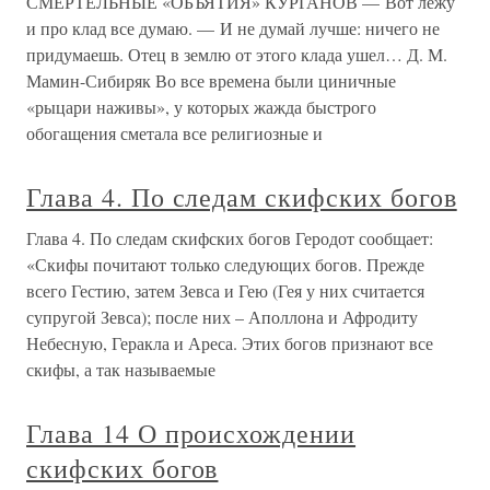
СМЕРТЕЛЬНЫЕ «ОБЪЯТИЯ» КУРГАНОВ — Вот лежу
и про клад все думаю. — И не думай лучше: ничего не
придумаешь. Отец в землю от этого клада ушел… Д. М.
Мамин-Сибиряк Во все времена были циничные
«рыцари наживы», у которых жажда быстрого
обогащения сметала все религиозные и
Глава 4. По следам скифских богов
Глава 4. По следам скифских богов Геродот сообщает:
«Скифы почитают только следующих богов. Прежде
всего Гестию, затем Зевса и Гею (Гея у них считается
супругой Зевса); после них – Аполлона и Афродиту
Небесную, Геракла и Ареса. Этих богов признают все
скифы, а так называемые
Глава 14 О происхождении
скифских богов