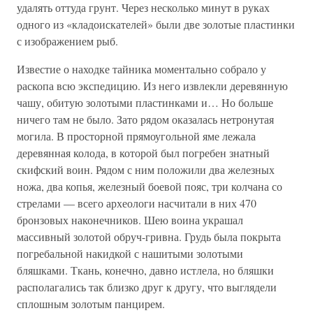
удалять оттуда грунт. Через несколько минут в руках
одного из «кладоискателей» были две золотые пластинки
с изображением рыб.
Известие о находке тайника моментально собрало у
раскопа всю экспедицию. Из него извлекли деревянную
чашу, обитую золотыми пластинками и… Но больше
ничего там не было. Зато рядом оказалась нетронутая
могила. В просторной прямоугольной яме лежала
деревянная колода, в которой был погребен знатный
скифский воин. Рядом с ним положили два железных
ножа, два копья, железный боевой пояс, три колчана со
стрелами — всего археологи насчитали в них 470
бронзовых наконечников. Шею воина украшал
массивный золотой обруч-гривна. Грудь была покрыта
погребальной накидкой с нашитыми золотыми
бляшками. Ткань, конечно, давно истлела, но бляшки
располагались так близко друг к другу, что выглядели
сплошным золотым панцирем.