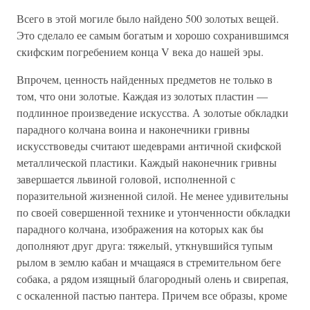
Всего в этой могиле было найдено 500 золотых вещей.
Это сделало ее самым богатым и хорошо сохранившимся
скифским погребением конца V века до нашей эры.
Впрочем, ценность найденных предметов не только в
том, что они золотые. Каждая из золотых пластин —
подлинное произведение искусства. А золотые обкладки
парадного колчана воина и наконечники гривны
искусствоведы считают шедеврами античной скифской
металлической пластики. Каждый наконечник гривны
завершается львиной головой, исполненной с
поразительной жизненной силой. Не менее удивительны
по своей совершенной технике и утонченности обкладки
парадного колчана, изображения на которых как бы
дополняют друг друга: тяжелый, уткнувшийся тупым
рылом в землю кабан и мчащаяся в стремительном беге
собака, а рядом изящный благородный олень и свирепая,
с оскаленной пастью пантера. Причем все образы, кроме