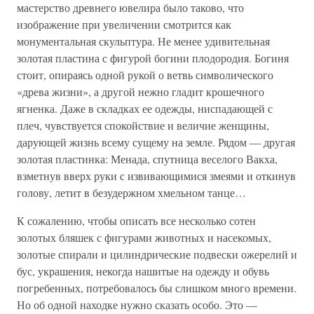
мастерство древнего ювелира было таково, что
изображение при увеличении смотрится как
монументальная скульптура. Не менее удивительная
золотая пластина с фигурой богини плодородия. Богиня
стоит, опираясь одной рукой о ветвь символического
«древа жизни», а другой нежно гладит крошечного
ягненка. Даже в складках ее одежды, ниспадающей с
плеч, чувствуется спокойствие и величие женщины,
дарующей жизнь всему сущему на земле. Рядом — другая
золотая пластинка: Менада, спутница веселого Вакха,
взметнув вверх руки с извивающимися змеями и откинув
голову, летит в безудержном хмельном танце…
К сожалению, чтобы описать все несколько сотен
золотых бляшек с фигурами животных и насекомых,
золотые спирали и цилиндрические подвески ожерелий и
бус, украшения, некогда нашитые на одежду и обувь
погребенных, потребовалось бы слишком много времени.
Но об одной находке нужно сказать особо. Это —