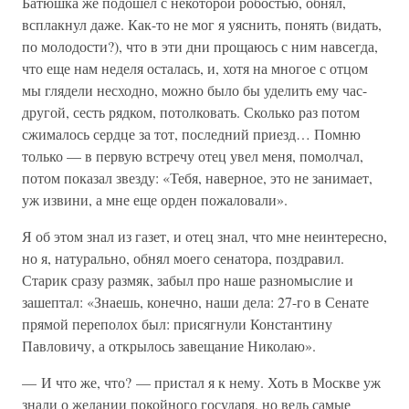
Батюшка же подошел с некоторой робостью, обнял,
всплакнул даже. Как-то не мог я уяснить, понять (видать,
по молодости?), что в эти дни прощаюсь с ним навсегда,
что еще нам неделя осталась, и, хотя на многое с отцом
мы глядели несходно, можно было бы уделить ему час-
другой, сесть рядком, потолковать. Сколько раз потом
сжималось сердце за тот, последний приезд… Помню
только — в первую встречу отец увел меня, помолчал,
потом показал звезду: «Тебя, наверное, это не занимает,
уж извини, а мне еще орден пожаловали».
Я об этом знал из газет, и отец знал, что мне неинтересно,
но я, натурально, обнял моего сенатора, поздравил.
Старик сразу размяк, забыл про наше разномыслие и
зашептал: «Знаешь, конечно, наши дела: 27-го в Сенате
прямой переполох был: присягнули Константину
Павловичу, а открылось завещание Николаю».
— И что же, что? — пристал я к нему. Хоть в Москве уж
знали о желании покойного государя, но ведь самые