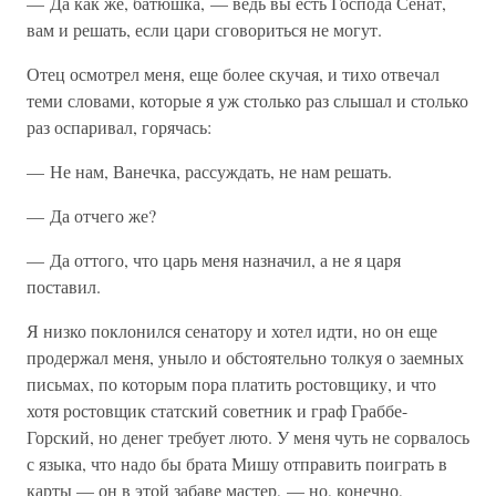
— Да как же, батюшка, — ведь вы есть Господа Сенат,
вам и решать, если цари сговориться не могут.
Отец осмотрел меня, еще более скучая, и тихо отвечал
теми словами, которые я уж столько раз слышал и столько
раз оспаривал, горячась:
— Не нам, Ванечка, рассуждать, не нам решать.
— Да отчего же?
— Да оттого, что царь меня назначил, а не я царя
поставил.
Я низко поклонился сенатору и хотел идти, но он еще
продержал меня, уныло и обстоятельно толкуя о заемных
письмах, по которым пора платить ростовщику, и что
хотя ростовщик статский советник и граф Граббе-
Горский, но денег требует люто. У меня чуть не сорвалось
с языка, что надо бы брата Мишу отправить поиграть в
карты — он в этой забаве мастер, — но, конечно,