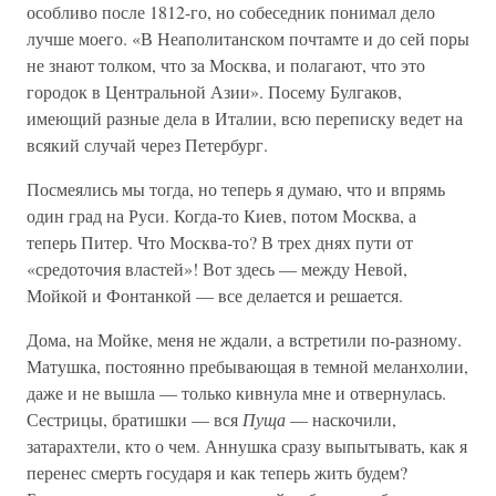
особливо после 1812-го, но собеседник понимал дело
лучше моего. «В Неаполитанском почтамте и до сей поры
не знают толком, что за Москва, и полагают, что это
городок в Центральной Азии». Посему Булгаков,
имеющий разные дела в Италии, всю переписку ведет на
всякий случай через Петербург.
Посмеялись мы тогда, но теперь я думаю, что и впрямь
один град на Руси. Когда-то Киев, потом Москва, а
теперь Питер. Что Москва-то? В трех днях пути от
«средоточия властей»! Вот здесь — между Невой,
Мойкой и Фонтанкой — все делается и решается.
Дома, на Мойке, меня не ждали, а встретили по-разному.
Матушка, постоянно пребывающая в темной меланхолии,
даже и не вышла — только кивнула мне и отвернулась.
Сестрицы, братишки — вся
Пуща
— наскочили,
затарахтели, кто о чем. Аннушка сразу выпытывать, как я
перенес смерть государя и как теперь жить будем?