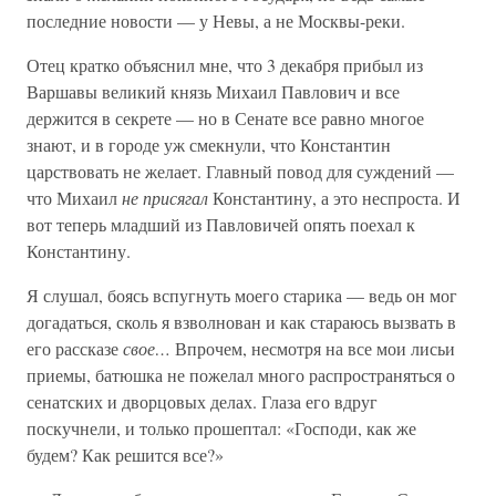
последние новости — у Невы, а не Москвы-реки.
Отец кратко объяснил мне, что 3 декабря прибыл из
Варшавы великий князь Михаил Павлович и все
держится в секрете — но в Сенате все равно многое
знают, и в городе уж смекнули, что Константин
царствовать не желает. Главный повод для суждений —
что Михаил
не присягал
Константину, а это неспроста. И
вот теперь младший из Павловичей опять поехал к
Константину.
Я слушал, боясь вспугнуть моего старика — ведь он мог
догадаться, сколь я взволнован и как стараюсь вызвать в
его рассказе
свое…
Впрочем, несмотря на все мои лисьи
приемы, батюшка не пожелал много распространяться о
сенатских и дворцовых делах. Глаза его вдруг
поскучнели, и только прошептал: «Господи, как же
будем? Как решится все?»