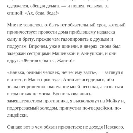
сдержался, обещал думать — и пошел, услыхав за
спиной: «Ах, беда, беда!»
Мне не терпелось отбыть тот обязательный срок, который
приличествует провести дома прибывшему издалека
сыну и брату, прежде чем галопировать к друзьям и
подругам. Впрочем, уже в шинели, в дверях, снова был
задержан сестрицами Машенькой и Аннушкой, и они
вдруг: «Женился бы ты, Жанно!»
«Ванька, бедный человек, нечем ему взять», — затянул я
в ответ, и Маша прыснула, Анна же осердилась, ибо
знала неприличное окончание моей песенки, а сознаться
в том никак не могла. Воспользовавшись
замешательством противника, я выскользнул на Мойку и,
подогреваемый холодом, припустил по-гвардейски, по-
лицейски.
Однако вот в чем обязан признаться: не доходя Невского,