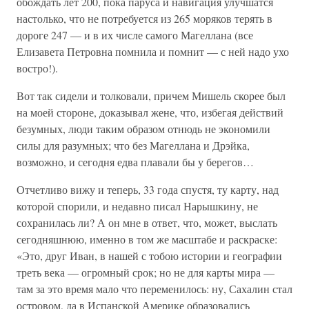
обождать лет 200, пока паруса и навигация улучшатся
настолько, что не потребуется из 265 моряков терять в
дороге 247 — и в их числе самого Магеллана (все
Елизавета Петровна помнила и помнит — с ней надо ухо
востро!).
Вот так сидели и толковали, причем Мишель скорее был
на моей стороне, доказывал жене, что, избегая действий
безумных, люди таким образом отнюдь не экономили
силы для разумных; что без Магеллана и Дрэйка,
возможно, и сегодня едва плавали бы у берегов…
Отчетливо вижу и теперь, 33 года спустя, ту карту, над
которой спорили, и недавно писал Нарышкину, не
сохранилась ли? А он мне в ответ, что, может, выслать
сегодняшнюю, именно в том же масштабе и раскраске:
«Это, друг Иван, в нашей с тобою истории и географии
треть века — огромный срок; но не для карты мира —
там за это время мало что переменилось: ну, Сахалин стал
островом, да в Испанской Америке образовались