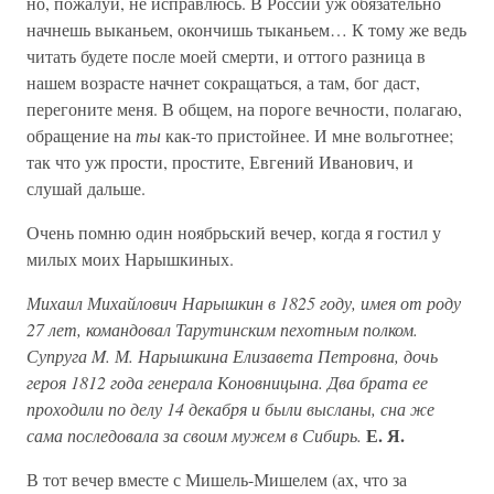
но, пожалуй, не исправлюсь. В России уж обязательно
начнешь выканьем, окончишь тыканьем… К тому же ведь
читать будете после моей смерти, и оттого разница в
нашем возрасте начнет сокращаться, а там, бог даст,
перегоните меня. В общем, на пороге вечности, полагаю,
обращение на
ты
как-то пристойнее. И мне вольготнее;
так что уж прости, простите, Евгений Иванович, и
слушай дальше.
Очень помню один ноябрьский вечер, когда я гостил у
милых моих Нарышкиных.
Михаил Михайлович Нарышкин в 1825 году, имея от роду
27 лет, командовал Тарутинским пехотным полком.
Супруга M. М. Нарышкина Елизавета Петровна, дочь
героя 1812 года генерала Коновницына. Два брата ее
проходили по делу 14 декабря и были высланы, сна же
Е. Я.
сама последовала за своим мужем в Сибирь.
В тот вечер вместе с Мишель-Мишелем (ах, что за