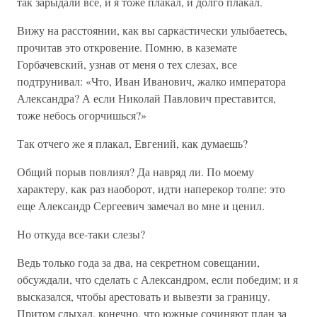
так зарыдали все, и я тоже плакал, и долго плакал.
Вижу на расстоянии, как вы саркастически улыбаетесь,
прочитав это откровение. Помню, в каземате
Горбачевский, узнав от меня о тех слезах, все
подтрунивал: «Что, Иван Иванович, жалко императора
Александра? А если Николай Павлович преставится,
тоже небось огорчишься?»
Так отчего же я плакал, Евгений, как думаешь?
Общий порыв повлиял? Да навряд ли. По моему
характеру, как раз наоборот, идти наперекор толпе: это
еще Александр Сергеевич замечал во мне и ценил.
Но откуда все-таки слезы?
Ведь только года за два, на секретном совещании,
обсуждали, что сделать с Александром, если победим; и я
высказался, чтобы арестовать и вывезти за границу.
Притом слыхал, конечно, что южные сочиняют план за