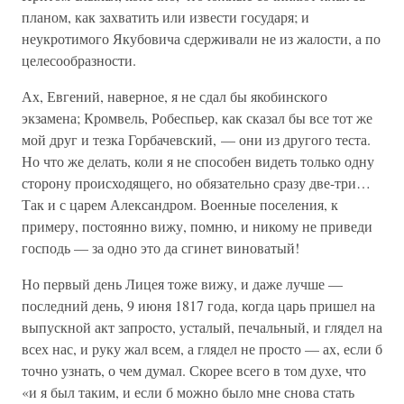
планом, как захватить или извести государя; и
неукротимого Якубовича сдерживали не из жалости, а по
целесообразности.
Ах, Евгений, наверное, я не сдал бы якобинского
экзамена; Кромвель, Робеспьер, как сказал бы все тот же
мой друг и тезка Горбачевский, — они из другого теста.
Но что же делать, коли я не способен видеть только одну
сторону происходящего, но обязательно сразу две-три…
Так и с царем Александром. Военные поселения, к
примеру, постоянно вижу, помню, и никому не приведи
господь — за одно это да сгинет виноватый!
Но первый день Лицея тоже вижу, и даже лучше —
последний день, 9 июня 1817 года, когда царь пришел на
выпускной акт запросто, усталый, печальный, и глядел на
всех нас, и руку жал всем, а глядел не просто — ах, если б
точно узнать, о чем думал. Скорее всего в том духе, что
«и я был таким, и если б можно было мне снова стать