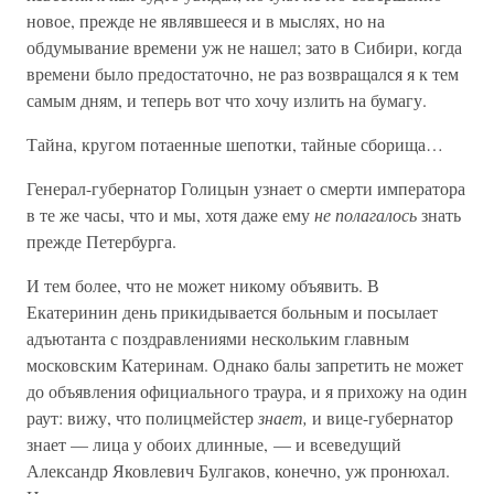
новое, прежде не являвшееся и в мыслях, но на
обдумывание времени уж не нашел; зато в Сибири, когда
времени было предостаточно, не раз возвращался я к тем
самым дням, и теперь вот что хочу излить на бумагу.
Тайна, кругом потаенные шепотки, тайные сборища…
Генерал-губернатор Голицын узнает о смерти императора
в те же часы, что и мы, хотя даже ему
не полагалось
знать
прежде Петербурга.
И тем более, что не может никому объявить. В
Екатеринин день прикидывается больным и посылает
адъютанта с поздравлениями нескольким главным
московским Катеринам. Однако балы запретить не может
до объявления официального траура, и я прихожу на один
раут: вижу, что полицмейстер
знает,
и вице-губернатор
знает — лица у обоих длинные, — и всеведущий
Александр Яковлевич Булгаков, конечно, уж пронюхал.