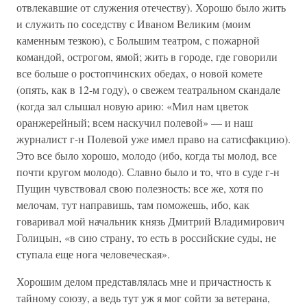
отвлекавшие от служения отечеству). Хорошо было жить
и служить по соседству с Иваном Великим (моим
каменным тезкою), с Большим театром, с пожарной
командой, острогом, ямой; жить в городе, где говорили
все больше о ростопчинских обедах, о новой комете
(опять, как в 12-м году), о свежем театральном скандале
(когда зал слышал новую арию: «Мил нам цветок
оранжерейный; всем наскучил полевой» — и наш
журналист г-н Полевой уже имел право на сатисфакцию).
Это все было хорошо, молодо (ибо, когда ты молод, все
почти кругом молодо). Славно было и то, что в суде г-н
Пущин чувствовал свою полезность: все же, хотя по
мелочам, тут направишь, там поможешь, ибо, как
говаривал мой начальник князь Дмитрий Владимирович
Голицын, «в сию страну, то есть в российские суды, не
ступала еще нога человеческая».
Хорошим делом представлялась мне и причастность к
тайному союзу, а ведь тут уж я мог сойти за ветерана,