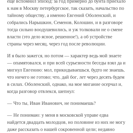
еще вспомнил эпизод: за год примерно до бунта приехало
к нам в Москву петербургское, так сказать, начальство по
тайному обществу, а именно Евгений Оболенский, и
собрались Нарышкин, Семенов, Колошин, и в разговоре
тогда сильно воодушевились, и уж толковали не о смене
власти (это дело ясное, решенное!), а об устройстве
страны через месяц, через год после революции.
И я было зажегся, но потом — характер ведь мой знаете
— опамятовался, и при всей сурьезности беседы взял да и
мигнул Евгению: мол, прикидываешься, будто не знаешь,
что ничего не готово; что, дай бог, лет через десять будем
в силах. Оболенский, однако, на мое мигание осерчал и,
когда разговор отвлекся, шепнул:
— Что ты, Иван Иванович, не понимаешь?
— Не понимаю: у меня в московской управе едва
найдется двадцать молодцов, но половине из них не могу
даже рассказать о нашей сокровенной цели; недавно