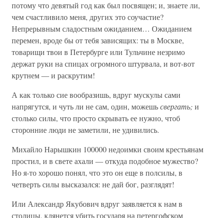
потому что девятый год как был посвящен; и, знаете ли,
чем счастливило меня, других это соучастие?
Непрерывным сладостным ожиданием… Ожиданием
перемен, вроде бы от тебя зависящих: ты в Москве,
товарищи твои в Петербурге или Тульчине незримо
держат руки на спицах огромного штурвала, и вот-вот
крутнем — и раскрутим!
А как только сие вообразишь, вдруг мускулы сами
напрягутся, и чуть ли не сам, один, можешь
свергать;
и
столько силы, что просто скрывать ее нужно, чтоб
сторонние люди не заметили, не удивились.
Михайло Нарышкин 100000 недоимки своим крестьянам
простил, и в свете ахали — откуда подобное мужество?
Но я-то хорошо понял, что это он еще в полсилы, в
четверть силы высказался: не дай бог, разглядят!
Или Александр Якубович вдруг заявляется к нам в
столицы, клянется убить государя на петергофском