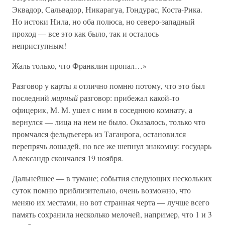
Эквадор, Сальвадор, Никарагуа, Гондурас, Коста-Рика.
Но истоки Нила, но оба полюса, но северо-западный
проход — все это как было, так и осталось
неприступным!
Жаль только, что Франклин пропал…»
Разговор у карты я отлично помню потому, что это был
последний
мирный
разговор: прибежал какой-то
офицерик, М. М. ушел с ним в соседнюю комнату, а
вернулся — лица на нем не было. Оказалось, только что
промчался фельдъегерь из Таганрога, остановился
перепрячь лошадей, но все же шепнул знакомцу: государь
Александр скончался 19 ноября.
Дальнейшее — в тумане; события следующих нескольких
суток помню приблизительно, очень возможно, что
меняю их местами, но вот странная черта — лучше всего
память сохранила несколько мелочей, например, что 1 и 3