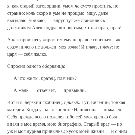
я, как старый заговорщик, умом
не смею
простить, но
странно: коль скоро в уме не прощаю, мщу, даже
высылаю, убиваю, — вдруг тут же становлюсь
должником Александра, виноватым, хоть и прав, прав!
А как произнесу «простим ему неправое гоненье», так
сразу ничего не должен, моя взяла! И плачу, плачу: не
царя — себя жалко.
Спросил одного оборванца:
— А что же ты, братец, плачешь?
— А жаль, — отвечает, — привыкли.
Вот и я, дерзкий якобинец,
привык.
Тут, Евгений, тонкая
материя. Когда узнал о кончине Наполеона — пожалел.
Себя прежде всего пожалел, ибо сей муж крепко был
впаян в мое время, мою биографию. Старый враг — но
уж и моя дурная привычка.; кусок моей жизни — и с ним