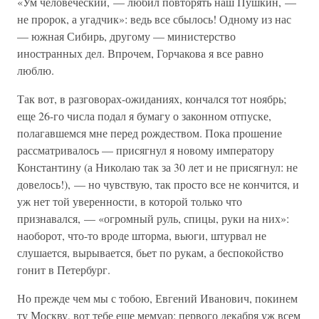
«Ум человеческий, — любил повторять наш Пушкин, —
не пророк, а угадчик»: ведь все сбылось! Одному из нас
— южная Сибирь, другому — министерство
иностранных дел. Впрочем, Горчакова я все равно
люблю.
Так вот, в разговорах-ожиданиях, кончался тот ноябрь;
еще 26-го числа подал я бумагу о законном отпуске,
полагавшемся мне перед рождеством. Пока прошение
рассматривалось — присягнул я новому императору
Константину (а Николаю так за 30 лет и не присягнул: не
довелось!), — но чувствую, так просто все не кончится, и
уж нет той уверенности, в которой только что
признавался, — «огромный руль, спицы, руки на них»:
наоборот, что-то вроде шторма, вьюги, штурвал не
слушается, вырывается, бьет по рукам, а беспокойство
гонит в Петербург.
Но прежде чем мы с тобою, Евгений Иванович, покинем
ту Москву, вот тебе еще мемуар: первого декабря уж всем