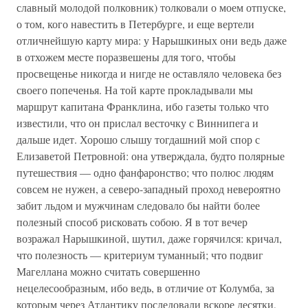
славный молодой полковник) толковали о моем отпуске,
о том, кого навестить в Петербурге, и еще вертели
отличнейшую карту мира: у Нарышкиных они ведь даже
в отхожем месте поразвешены для того, чтобы
просвещенье никогда и нигде не оставляло человека без
своего попеченья. На той карте прокладывали мы
маршрут капитана Франклина, ибо газеты только что
известили, что он прислал весточку с Виннипега и
дальше идет. Хорошо слышу тогдашний мой спор с
Елизаветой Петровной: она утверждала, будто полярные
путешествия — одно фанфаронство; что полюс людям
совсем не нужен, а северо-западный проход невероятно
забит льдом и мужчинам следовало бы найти более
полезный способ рисковать собою. Я в тот вечер
возражал Нарышкиной, шутил, даже горячился: кричал,
что полезность — критериум туманный; что подвиг
Магеллана можно считать совершенно
нецелесообразным, ибо ведь, в отличие от Колумба, за
которым через Атлантику последовали вскоре десятки,