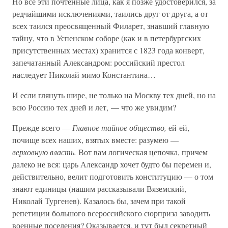
Но все эти почтенные лица, как я позже удостоверился, за
редчайшими исключениями, таились друг от друга, а от
всех таился преосвященный Филарет, знавший главную
тайну, что в Успенском соборе (как и в петербургских
присутственных местах) хранится с 1823 года конверт,
запечатанный Александром: российский престол
наследует Николай мимо Константина…
И если глянуть шире, не только на Москву тех дней, но на
всю Россию тех дней и лет, — что же увидим?
Прежде всего —
Главное тайное общество,
ей-ей,
почище всех наших, взятых вместе: разумею —
верховную власть.
Вот вам логическая цепочка, причем
далеко не вся: царь Александр хочет будто бы перемен и,
действительно, велит подготовить конституцию — о том
знают единицы (нашим рассказывали Вяземский,
Николай Тургенев). Казалось бы, зачем при такой
репетиции большого всероссийского сюрприза заводить
военные поселения? Оказывается, и тут был секретный