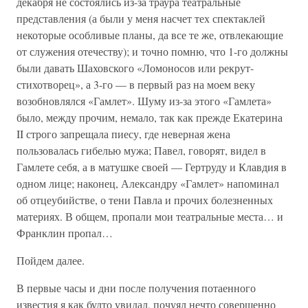
декабря не состоялись из-за траура театральные
представления (а были у меня насчет тех спектаклей
некоторые особливые планы, да все те же, отвлекающие
от служения отечеству); и точно помню, что 1-го должны
были давать Шаховского «Ломоносов или рекрут-
стихотворец», а 3-го — в первый раз на моем веку
возобновлялся «Гамлет». Шуму из-за этого «Гамлета»
было, между прочим, немало, так как прежде Екатерина
II строго запрещала пиесу, где неверная жена
пользовалась гибелью мужа; Павел, говорят, видел в
Гамлете себя, а в матушке своей — Гертруду и Клавдия в
одном лице; наконец, Александру «Гамлет» напоминал
об отцеубийстве, о тени Павла и прочих болезненных
материях. В общем, пропали мои театральные места… и
Франклин пропал…
Пойдем далее.
В первые часы и дни после получения потаенного
известия я как будто увидал, почуял нечто совершенно