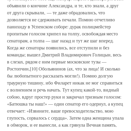
объявили о кончине Александра, и те, кто знали, а друг
от друга скрывали, — те даже обрадовались, что
дозволяется не сдерживать печали. Помню отчетливо
панихиду в Успенском соборе: дурак полицмейстер
пропитым голосом хрипел на толпу, освобождая место
сенаторам, а толпа — шаг назад и тут же шаг вперед.
Когда же сенаторы появились, все отступили и без
команды; вышел Дмитрий Владимирович Голицын, весь
в слезах, рядом e ним первые московские тузы —
Ростопчин,[10] Обольянинов (ах, что за лица! И сколько
бы любопытного рассказать могли!). Помню долгую
траурную тишину, ибо Филарет никак не мог справиться
с волнением и речь начать. Тут купец какой-то, видный
собою, вдруг простер руки и закричал тризным голосом:
«Батюшка ты наш!» — один сенатор его одернул, а купец
отвечает: «Извините, ваше превосходительство, мою
глупость, сорвалось с сердца». Затем одна женщина упала
в обморок, и ее вынесли, а как грянула Вечная память,