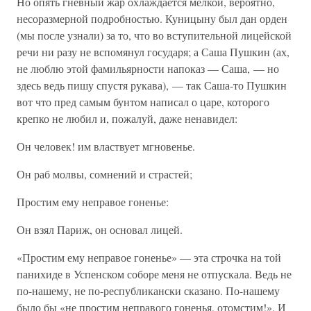
Но опять гневный жар охлаждается мелкой, вероятно,
несоразмерной подробностью. Куницыну был дан орден
(мы после узнали) за то, что во вступительной лицейской
речи ни разу не вспомянул государя; а Саша Пушкин (ах,
не люблю этой фамильярности напоказ — Саша, — но
здесь ведь пишу спустя рукава), — так Саша-то Пушкин
вот что пред самым бунтом написал о царе, которого
крепко не любил и, пожалуй, даже ненавидел:
Он человек! им властвует мгновенье.
Он раб молвы, сомнений и страстей;
Простим ему неправое гоненье:
Он взял Париж, он основал лицей.
«Простим ему неправое гоненье» — эта строчка на той
панихиде в Успенском соборе меня не отпускала. Ведь не
по-нашему, не по-республикански сказано. По-нашему
было бы «не простим неправого гоненья, отомстим!». И