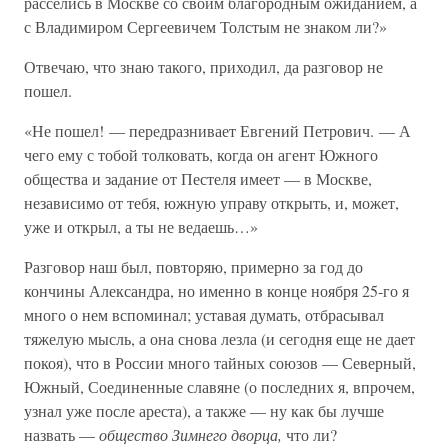
расселись в Москве со своим благородным ожиданием, а
с Владимиром Сергеевичем Толстым не знаком ли?»
Отвечаю, что знаю такого, приходил, да разговор не
пошел.
«Не пошел! — передразнивает Евгений Петрович. — А
чего ему с тобой толковать, когда он агент Южного
общества и задание от Пестеля имеет — в Москве,
независимо от тебя, южную управу открыть, и, может,
уже и открыл, а ты не ведаешь…»
Разговор наш был, повторяю, примерно за год до
кончины Александра, но именно в конце ноября 25-го я
много о нем вспоминал; уставая думать, отбрасывал
тяжелую мысль, а она снова лезла (и сегодня еще не дает
покоя), что в России много тайных союзов — Северный,
Южный, Соединенные славяне (о последних я, впрочем,
узнал уже после ареста), а также — ну как бы лучше
назвать —
общество Зимнего дворца,
что ли?