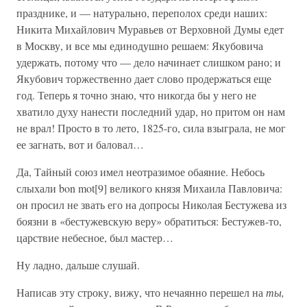
празднике, и — натурально, переполох среди наших:
Никита Михайлович Муравьев от Верховной Думы едет
в Москву, и все мы единодушно решаем: Якубовича
удержать, потому что — дело начинает слишком рано; и
Якубович торжественно дает слово продержаться еще
год. Теперь я точно знаю, что никогда бы у него не
хватило духу нанести последний удар, но притом он нам
не врал! Просто в то лето, 1825-го, сила взыграла, не мог
ее загнать, вот и баловал…
Да, Тайный союз имел неотразимое обаяние. Небось
слыхали bon mot[9] великого князя Михаила Павловича:
он просил не звать его на допросы Николая Бестужева из
боязни в «бестужевскую веру» обратиться: Бестужев-то,
царствие небесное, был мастер…
Ну ладно, дальше слушай.
Написав эту строку, вижу, что нечаянно перешел на
ты,