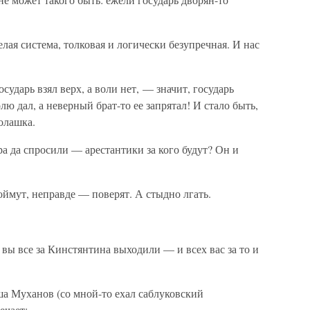
елая система, толковая и логически безупречная. И нас
осударь взял верх, а воли нет, — значит, государь
лю дал, а неверный брат-то ее запрятал! И стало быть,
олашка.
 да спросили — арестантики за кого будут? Он и
оймут, неправде — поверят. А стыдно лгать.
 вы все за Кинстянтина выходили — и всех вас за то и
а Муханов (со мной-то ехал саблуковский
ечает: