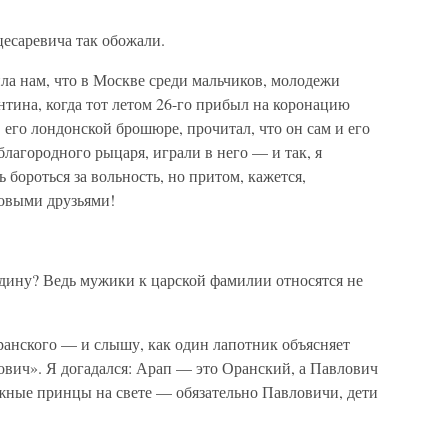
 цесаревича так обожали.
а нам, что в Москве среди мальчиков, молодежи
тина, когда тот летом 26-го прибыл на коронацию
 его лондонской брошюре, прочитал, что он сам и его
лагородного рыцаря, играли в него — и так, я
бороться за вольность, но притом, кажется,
овыми друзьями!
юдину? Ведь мужики к царской фамилии относятся не
анского — и слышу, как один лапотник объясняет
ович». Я догадался: Арап — это Оранский, а Павлович
ажные принцы на свете — обязательно Павловичи, дети