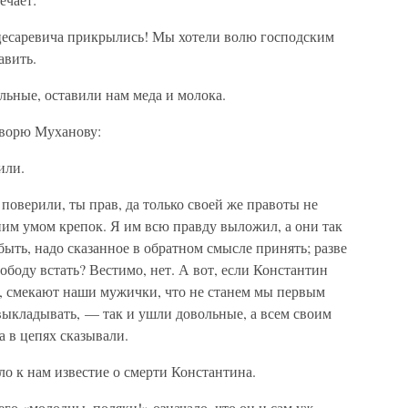
цесаревича прикрылись! Мы хотели волю господским
авить.
льные, оставили нам меда и молока.
оворю Муханову:
или.
е поверили, ты прав, да только своей же правоты не
ним умом крепок. Я им всю правду выложил, а они так
 быть, надо сказанное в обратном смысле принять; разве
ободу встать? Вестимо, нет. А вот, если Константин
же, смекают наши мужички, что не станем мы первым
выкладывать, — так и ушли довольные, а всем своим
а в цепях сказывали.
ло к нам известие о смерти Константина.
го «молодцы, поляки!» означало, что он и сам уж