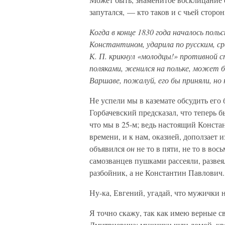
запутался, — кто таков и с чьей сторо
Когда в конце 1830 года началось поль
Константином, ударила по русским, ср
К. П. крикнул «молодцы!» противной ст
поляками, женился на польке, может 
Варшаве, пожалуй, его бы приняли, но
Не успели мы в каземате обсудить его
Горбачевский предсказал, что теперь 
что мы в 25-м; ведь настоящий Конста
времени, и к нам, оказией, доползает 
объявился
он
не то в пяти, не то в во
самозванцев пушками рассеяли, развея
разбойник, а не Константин Павлович.
Ну-ка, Евгений, угадай, что мужички 
Я точно скажу, так как имею верные с
Дмитриевича: мужички шли домой, крес