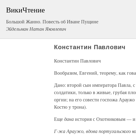
ВикиЧтение
Большой Жанно. Повесть об Иване Пущине
Эйдельман Натан Яковлевич
Константин Павлович
Константин Павлович
Вообразим, Евгений, теорему, как го
Дано: второй сын императора Павла, с
солдатики, только в живые, грубая пл
оргии; на его совести госпожа Араужо 
Костю у трона).
Еще
дана
история с Охотниковым — и 
Г-жа Араужо, вдова португальского ко