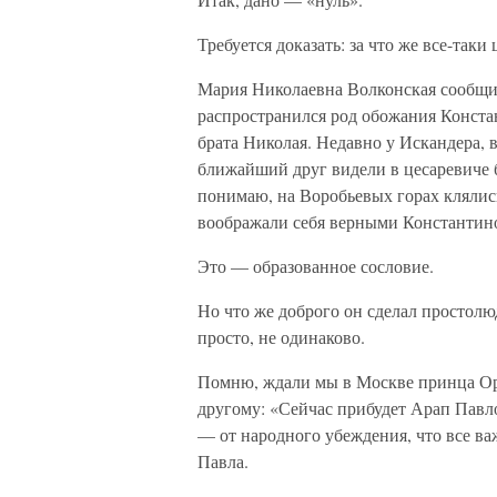
Требуется доказать: за что же все-таки
Мария Николаевна Волконская сообщил
распространился род обожания Констан
брата Николая. Недавно у Искандера, в
ближайший друг видели в цесаревиче б
понимаю, на Воробьевых горах клялись 
воображали себя верными Константин
Это — образованное сословие.
Но что же доброго он сделал простол
просто, не одинаково.
Помню, ждали мы в Москве принца Ор
другому: «Сейчас прибудет Арап Павл
— от народного убеждения, что все в
Павла.