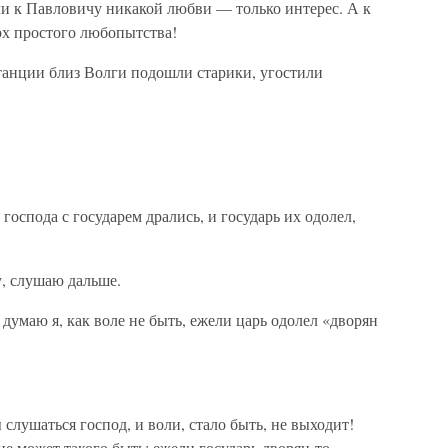
и к Павловичу никакой любви — только интерес. А к
рх простого любопытства!
станции близ Волги подошли старики, угостили
 господа с государем дрались, и государь их одолел,
у, слушаю дальше.
думаю я, как воле не быть, ежели царь одолел «дворян
лушаться господ, и воли, стало быть, не выходит!
е может такого быть: ежели государь дворян-то