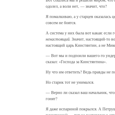
одолел, а воли нет, — значит, что?
Я помалкиваю, а у старцев оказалась ц
совсем не боятся.
А система у них была вот какая: если г
ненастоящий.
Значит, настоящий-то во
настоящий царь Кинстянтин, а не Мик
— Вот мы и подпоили вашего-то ундера
сказал: «Господа за Кинстянтина».
Ну что им ответить? Ведь правды не п
Но старик тот не унимался.
— Верно ли сказал ваш начальник, что
гонят?
Я даже испариной покрылся. А Петруш
племянник!) — тот не растерялся и отв