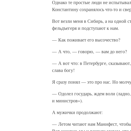
Однако те простые люди не испытывал
Константину сохранялось что-то и све
Вот везли меня в Сибирь, а на одной 
фельдъегеря и подступают к нам.
— Как поживает его высочество?
— А что, — говорю, — вам до него?
— А вот что: в Петербурге, сказывают,
слава богу!
Я сразу понял — это про нас. Но молч
— Одолел государь, ждем воли (ладно, 
и министров»).
А мужички продолжают:
— Летом читают нам Манифест, чтобы с
Вот сошлись мы и решили миром, что н