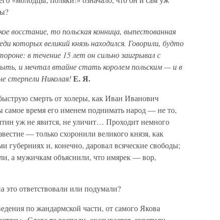
ны?
ское восстание, то польская конница, выпестованная
еди которых великий князь находился. Говорили, будто
ороне: в течение 15 лет он сильно заигрывал с
быть, и мечтал втайне стать королем польским — и в
Е. Я.
 не стерпели Николая!
 быструю смерть от холеры, как Иван Иванович
бы самое время его именем поднимать народ — не то,
нтин уж не явится, не уличит… Проходит немного
известие — только схоронили великого князя, как
сьми губерниях и, конечно, даровал всяческие свободы;
ли, а мужичкам объяснили, что имярек — вор,
на это ответствовали или подумали?
ведения по жандармской части, от самого Якова
тясь: «Слава те господи, оказывается, схватили