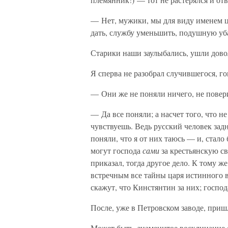
— Нет, мужики, мы для виду именем 
дать, службу уменьшить, подушную уб
Старики наши заулыбались, ушли дово
Я сперва не разобрал случившегося, г
— Они же не поняли ничего, не повер
— Да все поняли; а насчет того, что н
чувствуешь. Ведь русский человек зад
поняли, что я от них таюсь — и, стало
могут господа
сами
за крестьянскую св
приказал, тогда другое дело. К тому 
встречным все тайны царя истинного 
скажут, что Кинстянтин за них; господ
После, уже в Петровском заводе, приш
Может быть, знаменитое восклицание е