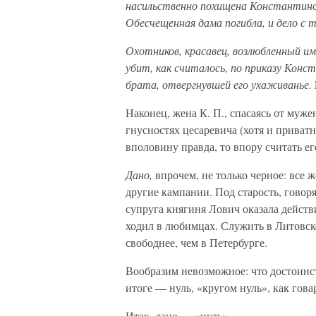
насильственно похищена Константином
Обесчещенная дама погибла, и дело с 
Охотников, красавец, возлюбленный и
убит, как считалось, по приказу Конс
брата, отвергнувшей его ухаживанье.
Наконец, жена К. П., спасаясь от мужен
гнусностях цесаревича (хотя и приватно
вполовину правда, то впору считать е
Дано,
впрочем, не только черное: все 
другие кампании. Под старость, говор
супруга княгиня Лович оказала действ
ходил в любимцах. Служить в Литовско
свободнее, чем в Петербурге.
Вообразим невозможное: что достоинст
итоге — нуль, «кругом нуль», как гова
Итак, дано — «нуль».