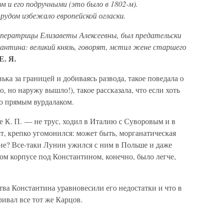
 и его подручными (это было в 1802-м).
трудом избежало европейской огласки.
мператрицы Елизаветы Алексеевны, был предательски
тантина: великий князь, говорят, мстил жене старшего
Е. Я.
ька за границей и добиваясь развода, такое поведала о
, но наружу вышло!), такое рассказала, что если хоть
го прямым вурдалаком.
же К. П. — не трус, ходил в Италию с Суворовым и в
ят, крепко угомонился: может быть, морганатическая
ие? Все-таки Лунин ужился с ним в Польше и даже
м корпусе под Константином, конечно, было легче,
ва Константина уравновесили его недостатки и что в
ривал все тот же Карцов.