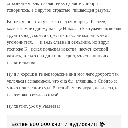
опьянением, как это частенько у нас в Сибири
говорилось, а с другой страстью, лишающей разума?
Впрочем, поэзия тут легко падает в прозу. Рылеев,
кажется, мне одному да еще Николаю Бестужеву позволял
трунить над своими страстями: ох, не мог ни в чем
угомониться, — и ведь славный семьянин, но вдруг
госпожа К., некая польская кокетка, насчет которой,
кажись, только он один и не верил, что она шпионка
правительства.
Ну и я хорош: в те декабрьские дни мог чего доброго так
увлечься незнакомкой, что она бы, глядишь, в Сибирь за
мною пошла: вот куда, Евгений, меня игра ума завела, и
невозможно оттасоваться!
Ну хватит, уж я у Рылеева!
Более 800 000 книг и аудиокниг! 📚