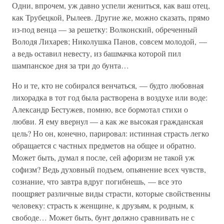
Одни, впрочем, уж давно успели жениться, как ваш отец,
как Трубецкой, Рылеев. Другие же, можно сказать, прямо
из-под венца — за решетку: Волконский, обреченный
Володя Лихарев; Николушка Панов, совсем молодой, —
а ведь оставил невесту, из башмачка которой пил
шампанское дня за три до бунта…
Но и те, кто не собирался венчаться, — будто любовная
лихорадка в тот год была растворена в воздухе или воде:
Александр Бестужев, помню, все бормотал стихи о
любви. Я ему ввернул — а как же высокая гражданская
цель? Но он, конечно, парировал: истинная страсть легко
обращается с частных предметов на общее и обратно.
Может быть, думал я после, сей афоризм не такой уж
софизм? Ведь духовный подъем, опьянение всех чувств,
сознание, что завтра вдруг погибнешь, — все это
поощряет различные виды страсти, которые свойственны
человеку: страсть к женщине, к друзьям, к родным, к
свободе… Может быть, бунт д
о
лжно сравнивать не с