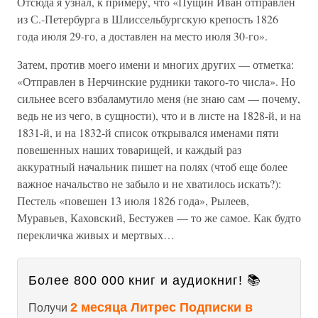
Отсюда я узнал, к примеру, что «Пущин Иван отправлен
из С.-Петербурга в Шлиссельбургскую крепость 1826
года июля 29-го, а доставлен на место июля 30-го».
Затем, против моего имени и многих других — отметка:
«Отправлен в Нерчинские рудники такого-то числа». Но
сильнее всего взбаламутило меня (не знаю сам — почему,
ведь не из чего, в сущности), что и в листе на 1828-й, и на
1831-й, и на 1832-й список открывался именами пяти
повешенных наших товарищей, и каждый раз
аккуратный начальник пишет на полях (чтоб еще более
важное начальство не забыло и не хватилось искать?):
Пестель «повешен 13 июля 1826 года», Рылеев,
Муравьев, Каховский, Бестужев — то же самое. Как будто
перекличка живых и мертвых…
Более 800 000 книг и аудиокниг! 📚
2 месяца Литрес Подписки в
Получи