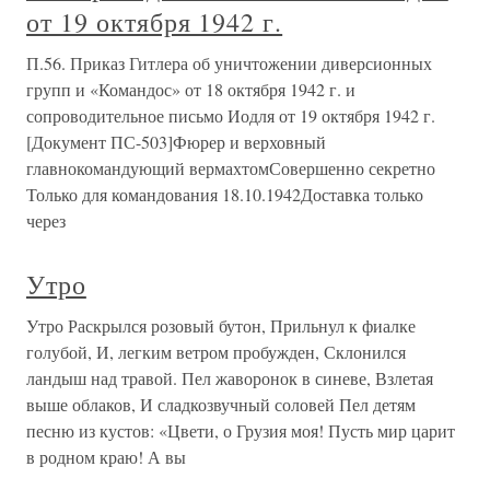
от 19 октября 1942 г.
П.56. Приказ Гитлера об уничтожении диверсионных
групп и «Командос» от 18 октября 1942 г. и
сопроводительное письмо Иодля от 19 октября 1942 г.
[Документ ПС-503]Фюрер и верховный
главнокомандующий вермахтомСовершенно секретно
Только для командования 18.10.1942Доставка только
через
Утро
Утро Раскрылся розовый бутон, Прильнул к фиалке
голубой, И, легким ветром пробужден, Склонился
ландыш над травой. Пел жаворонок в синеве, Взлетая
выше облаков, И сладкозвучный соловей Пел детям
песню из кустов: «Цвети, о Грузия моя! Пусть мир царит
в родном краю! А вы