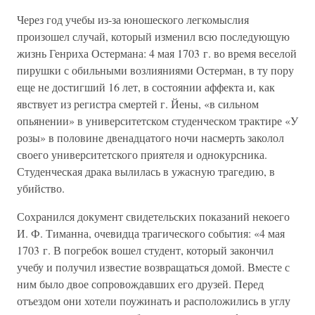
Через год учебы из-за юношеского легкомыслия
произошел случай, который изменил всю последующую
жизнь Генриха Остермана: 4 мая 1703 г. во время веселой
пирушки с обильными возлияниями Остерман, в ту пору
еще не достигший 16 лет, в состоянии аффекта и, как
явствует из регистра смертей г. Йены, «в сильном
опьянении» в университетском студенческом трактире «У
розы» в половине двенадцатого ночи насмерть заколол
своего университетского приятеля и однокурсника.
Студенческая драка вылилась в ужасную трагедию, в
убийство.
Сохранился документ свидетельских показаний некоего
И. Ф. Тиманна, очевидца трагического события: «4 мая
1703 г. В погребок вошел студент, который закончил
учебу и получил известие возвращаться домой. Вместе с
ним было двое сопровождавших его друзей. Перед
отъездом они хотели поужинать и расположились в углу