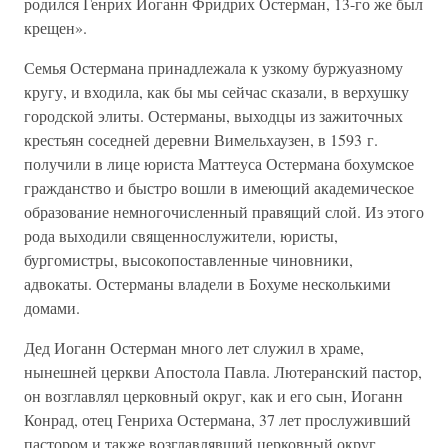
родился Генрих Иоганн Фридрих Остерман, 13-го же был
крещен».
Семья Остермана принадлежала к узкому буржуазному
кругу, и входила, как бы мы сейчас сказали, в верхушку
городской элиты. Остерманы, выходцы из зажиточных
крестьян соседней деревни Вимельхаузен, в 1593 г.
получили в лице юриста Маттеуса Остермана бохумское
гражданство и быстро вошли в имеющий академическое
образование немногочисленный правящий слой. Из этого
рода выходили священнослужители, юристы,
бургомистры, высокопоставленные чиновники,
адвокаты. Остерманы владели в Бохуме несколькими
домами.
Дед Иоганн Остерман много лет служил в храме,
нынешней церкви Апостола Павла. Лютеранский пастор,
он возглавлял церковный округ, как и его сын, Иоганн
Конрад, отец Генриха Остермана, 37 лет прослуживший
пастором и также возглавлявший церковный округ.