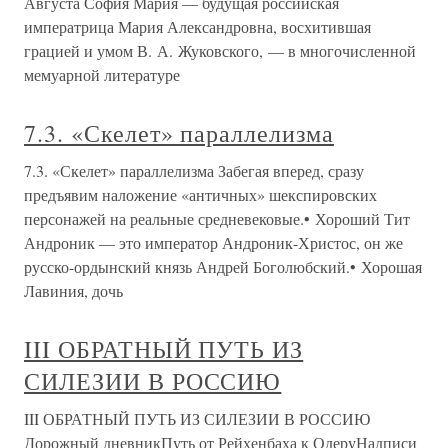
Августа София Мария — будущая российская
императрица Мария Александровна, восхитившая
грацией и умом В. А. Жуковского, — в многочисленной
мемуарной литературе
7.3. «Скелет» параллелизма
7.3. «Скелет» параллелизма Забегая вперед, сразу
предъявим наложение «античных» шекспировских
персонажей на реальные средневековые.• Хороший Тит
Андроник — это император Андроник-Христос, он же
русско-ордынский князь Андрей Боголюбский.• Хорошая
Лавиния, дочь
III ОБРАТНЫЙ ПУТЬ ИЗ
СИЛЕЗИИ В РОССИЮ
III ОБРАТНЫЙ ПУТЬ ИЗ СИЛЕЗИИ В РОССИЮ
Дорожный дневникПуть от Рейхенбаха к ОдеруНадписи