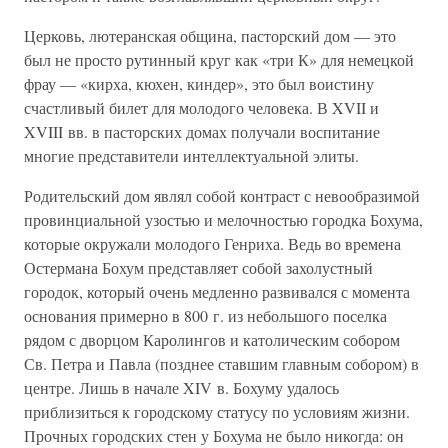
Церковь, лютеранская община, пасторский дом — это
был не просто рутинный круг как «три К» для немецкой
фрау — «кирха, кюхен, киндер», это был воистину
счастливый билет для молодого человека. В XVII и
XVIII вв. в пасторских домах получали воспитание
многие представители интеллектуальной элиты.
Родительский дом являл собой контраст с невообразимой
провинциальной узостью и мелочностью городка Бохума,
которые окружали молодого Генриха. Ведь во времена
Остермана Бохум представляет собой захолустный
городок, который очень медленно развивался с момента
основания примерно в 800 г. из небольшого поселка
рядом с дворцом Каролингов и католическим собором
Св. Петра и Павла (позднее ставшим главным собором) в
центре. Лишь в начале XIV в. Бохуму удалось
приблизиться к городскому статусу по условиям жизни.
Прочных городских стен у Бохума не было никогда: он