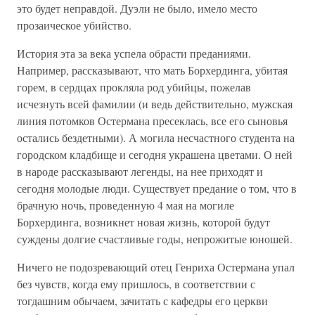
это будет неправдой. Дуэли не было, имело место
прозаическое убийство.
История эта за века успела обрасти преданиями.
Например, рассказывают, что мать Борхердинга, убитая
горем, в сердцах прокляла род убийцы, пожелав
исчезнуть всей фамилии (и ведь действительно, мужская
линия потомков Остермана пресеклась, все его сыновья
остались бездетными). А могила несчастного студента на
городском кладбище и сегодня украшена цветами. О ней
в народе рассказывают легенды, на нее приходят и
сегодня молодые люди. Существует предание о том, что в
брачную ночь, проведенную 4 мая на могиле
Борхердинга, возникнет новая жизнь, которой будут
суждены долгие счастливые годы, непрожитые юношей.
Ничего не подозревающий отец Генриха Остермана упал
без чувств, когда ему пришлось, в соответствии с
тогдашним обычаем, зачитать с кафедры его церкви