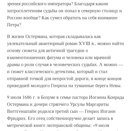
зрения российского императора? Благодаря каким
хитросплетениям судьбы он попал в северную столицу и
Россию вообще? Как сумел обратить на себя внимание
Петра?
В жизни Остермана, которая складывалась как
увлекательный авантюрный роман XVIII в., можно найти
основу сюжета для античной трагедии о
взаимоотношениях фатума и человека или мрачной
драмы о роли случая в человеческих судьбах. А можно —
и сюжет классического детектива, который и стал
отправной точкой для непростой дороги, в конце концов
приведшей молодого Генриха на туманные берега Невы.
9 июля 1686 г. в Бохуме в семье пастора Иоганна Конрада
Остермана и дочери стряпчего Урсулы Маргариты
Виттгенштайн родился третий сын — Генрих Иоганн
Фридрих. Его отец собственноручно делает запись в
метрической книге лютеранской общины: «9 июля