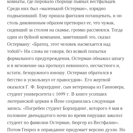
комнаты, где пировало сборище пьяных вестфальцев.
Среди них был «маленький Остерман», изрядно
подвыпивший. Ему пришла фантазия потанцевать, и он
столь диковинным образом претворил ее, что чужак,
сидевший за столом на скамье, громко рассмеялся. Тогда
один из буйной компании, заметивший это, сказал
Остерману: «Братец, этот человек насмехается над
тобой!» Ни слова не говоря, без всякой попытки
формального предупреждения, Остерман обнажил шпагу
и в мгновение ока проткнул невинного, несчастного и,
кстати, безоружного юношу. Остерман обратился в
бегство и ускользнул от правосудия». Его жертвой
оказался Г. Ф. Борхердинг, сын ветеринара из Ганновера,
студент университета с 1699 г. В книге усопших
лютеранской церкви в Йене сохранилась следующая
запись: «Погребен студент Борхердинг, которого 4 мая в
половине двенадцатого ночи во время пирушки заколол
студент по фамилии Остерман, бюргер из Вестфалии».
Потом Генрих в оправдание придумает версию дуэли. Но