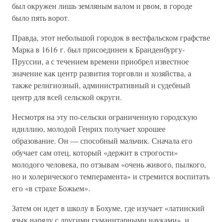
был окружен лишь земляным валом и рвом, в городе
было пять ворот.
Правда, этот небольшой городок в вестфальском графстве
Марка в 1616 г. был присоединен к Бранденбургу-
Пруссии, а с течением времени приобрел известное
значение как центр развития торговли и хозяйства, а
также религиозный, административный и судебный
центр для всей сельской округи.
Несмотря на эту по-сельски ограниченную городскую
идиллию, молодой Генрих получает хорошее
образование. Он — способный мальчик. Сначала его
обучает сам отец, который «держит в строгости»
молодого человека, по отзывам «очень живого, пылкого,
но и холерического темперамента» и стремится воспитать
его «в страхе Божьем».
Затем он идет в школу в Бохуме, где изучает «латинский
язык наряду с другими гуманитарными науками», и,