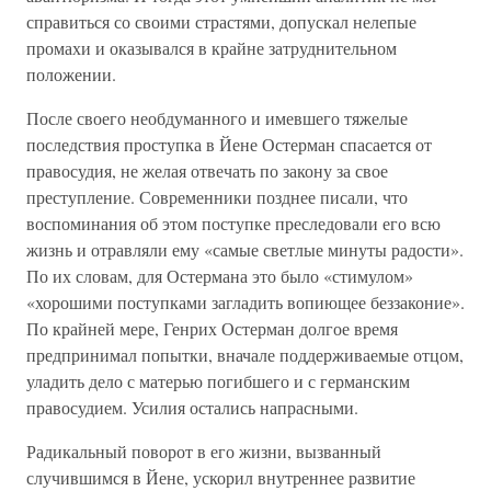
справиться со своими страстями, допускал нелепые
промахи и оказывался в крайне затруднительном
положении.
После своего необдуманного и имевшего тяжелые
последствия проступка в Йене Остерман спасается от
правосудия, не желая отвечать по закону за свое
преступление. Современники позднее писали, что
воспоминания об этом поступке преследовали его всю
жизнь и отравляли ему «самые светлые минуты радости».
По их словам, для Остермана это было «стимулом»
«хорошими поступками загладить вопиющее беззаконие».
По крайней мере, Генрих Остерман долгое время
предпринимал попытки, вначале поддерживаемые отцом,
уладить дело с матерью погибшего и с германским
правосудием. Усилия остались напрасными.
Радикальный поворот в его жизни, вызванный
случившимся в Йене, ускорил внутреннее развитие