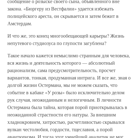
сообщение о розыске своего сына, объявленного вне
закона. «Бюргеру из Вестфалии» удается избежать
полицейского ареста, он скрывается и затем бежит в
Амстердам.
И что же, это конец многообещающей карьеры? Жизнь
непутевого студиозуса по глупости загублена?
Такое начало кажется немыслимо странным для человека,
вся жизнь и деятельность которого — абсолютный
рационализм, сама предусмотрительность, просчет
вариантов, тонкая, продуманная интрига. И все же, зная о
долгой жизни Остермана, мы не можем сказать, что
событие в кабаке «У розы» было исключительно делом
рук случая, неожиданным и нелогичным. В личности
Остермана была тайна, которая порой приоткрывалась в
неожиданной страстности его натуры. За внешним
хладнокровием, хитростью, расчетливостью скрывался
вулкан честолюбия, гордости, тщеславия, а порой
авантюризма. И тогда этот умнейший аналитик не мог