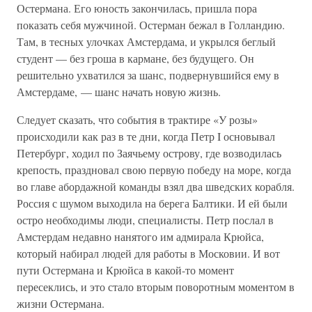
Остермана. Его юность закончилась, пришла пора
показать себя мужчиной. Остерман бежал в Голландию.
Там, в тесных улочках Амстердама, и укрылся беглый
студент — без гроша в кармане, без будущего. Он
решительно ухватился за шанс, подвернувшийся ему в
Амстердаме, — шанс начать новую жизнь.
Следует сказать, что события в трактире «У розы»
происходили как раз в те дни, когда Петр I основывал
Петербург, ходил по Заячьему острову, где возводилась
крепость, праздновал свою первую победу на море, когда
во главе абордажной команды взял два шведских корабля.
Россия с шумом выходила на берега Балтики. И ей были
остро необходимы люди, специалисты. Петр послал в
Амстердам недавно нанятого им адмирала Крюйса,
который набирал людей для работы в Московии. И вот
пути Остермана и Крюйса в какой-то момент
пересеклись, и это стало вторым поворотным моментом в
жизни Остермана.