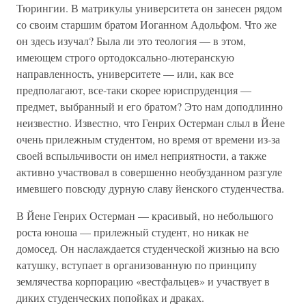
Тюрингии. В матрикулы университета он занесен рядом
со своим старшим братом Иоганном Адольфом. Что же
он здесь изучал? Была ли это теология — в этом,
имеющем строго ортодоксально-лютеранскую
направленность, университете — или, как все
предполагают, все-таки скорее юриспруденция —
предмет, выбранный и его братом? Это нам доподлинно
неизвестно. Известно, что Генрих Остерман слыл в Йене
очень прилежным студентом, но время от времени из-за
своей вспыльчивости он имел неприятности, а также
активно участвовал в совершенно необузданном разгуле
имевшего повсюду дурную славу йенского студенчества.
В Йене Генрих Остерман — красивый, но небольшого
роста юноша — прилежный студент, но никак не
домосед. Он наслаждается студенческой жизнью на всю
катушку, вступает в организованную по принципу
землячества корпорацию «вестфальцев» и участвует в
диких студенческих попойках и драках.