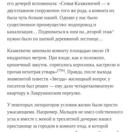
его дочерей вспоминала: «Семья Казакевичей — в
двухэтажном сооружении того же рода, а комната их
была чуть больше нашей. Однако у нас было
существенное преимущество: водопровод и
канализация… Подниматься к ним на „второй этаж“
нужно было по шаткой деревянной лестнице…
Казакевичи занимали комнату площадью около 18
квадратных метров. При входе, как и положено,
крошечный закуток, спрятались керосинка, кастрюли и
[756]
прочая нехитрая утварь»
. Правда, после выхода
знаменитой повести «Звезда» жилищный вопрос у
писателя был решен — ему дали четырехкомнатную
квартиру в Лаврушинском переулке.
У некоторых литераторов условия жизни были просто
ужасающими. Например, Мальцев не имел собственного
угла и вместе с женой и трехлетней дочерью нашел
пристанище за городом в комнате отца, в которой