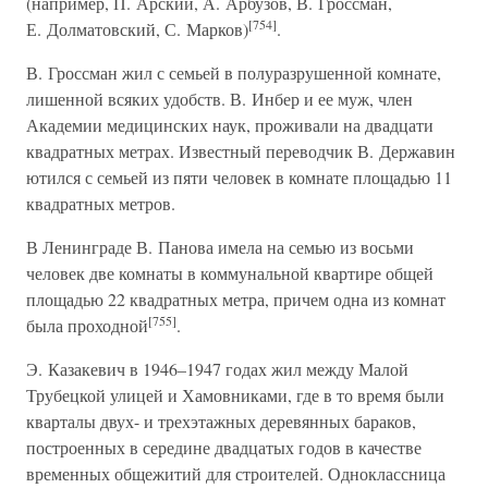
(например, П. Арский, А. Арбузов, В. Гроссман,
[754]
Е. Долматовский, С. Марков)
.
В. Гроссман жил с семьей в полуразрушенной комнате,
лишенной всяких удобств. В. Инбер и ее муж, член
Академии медицинских наук, проживали на двадцати
квадратных метрах. Известный переводчик В. Державин
ютился с семьей из пяти человек в комнате площадью 11
квадратных метров.
В Ленинграде В. Панова имела на семью из восьми
человек две комнаты в коммунальной квартире общей
площадью 22 квадратных метра, причем одна из комнат
[755]
была проходной
.
Э. Казакевич в 1946–1947 годах жил между Малой
Трубецкой улицей и Хамовниками, где в то время были
кварталы двух- и трехэтажных деревянных бараков,
построенных в середине двадцатых годов в качестве
временных общежитий для строителей. Одноклассница