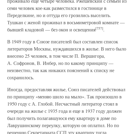
проживало еще четыре человека. Ржешевский с семьей из
семи человек кое-как разместился в гостинице в
Переделкине, но и оттуда его грозились выселить.
Тушкан с женой проживал в восьмиметровой комнате —
[757]
бывшей кладовой — без окон и освещения
.
В 1949 году в Союзе писателей был составлен список
литераторов Москвы, нуждавшихся в жилье. В него было
внесено 25 человек, в том числе П. Вершигора,
А. Софронов, В. Инбер, но по какому принципу —
неизвестно, так как никаких пояснений к списку не
сохранилось.
Иногда, предоставляя жилье, Союз писателей действовал
по принципу «меняю шило на мыло». Так произошло в
1950 году с А. Глобой. Несчастный литератор стоял в
очереди на жилье с 1935 года и еще в 1937 году должен
был получить полагавшуюся ему квартиру в доме по
Лаврушинскому переулку, которую он оплатил. Но по
решению Секретариата ССП эту квартиру тогда