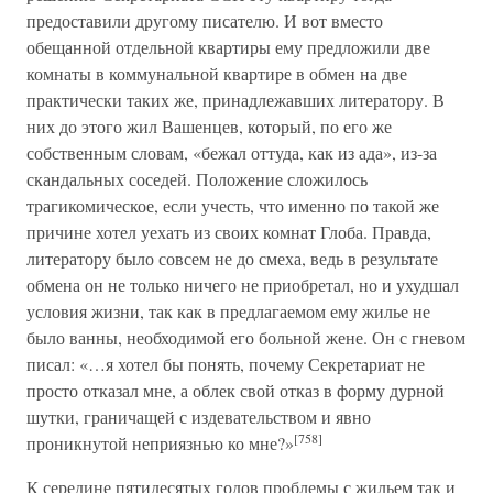
предоставили другому писателю. И вот вместо
обещанной отдельной квартиры ему предложили две
комнаты в коммунальной квартире в обмен на две
практически таких же, принадлежавших литератору. В
них до этого жил Вашенцев, который, по его же
собственным словам, «бежал оттуда, как из ада», из-за
скандальных соседей. Положение сложилось
трагикомическое, если учесть, что именно по такой же
причине хотел уехать из своих комнат Глоба. Правда,
литератору было совсем не до смеха, ведь в результате
обмена он не только ничего не приобретал, но и ухудшал
условия жизни, так как в предлагаемом ему жилье не
было ванны, необходимой его больной жене. Он с гневом
писал: «…я хотел бы понять, почему Секретариат не
просто отказал мне, а облек свой отказ в форму дурной
шутки, граничащей с издевательством и явно
[758]
проникнутой неприязнью ко мне?»
К середине пятидесятых годов проблемы с жильем так и