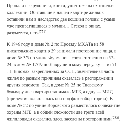
Пропали все рукописи, книги, уничтожены охотничьи
коллекции. Обитавшие в нашей квартире жильцы
оставили нам в наследство две кошачьи головы с усами,
уже превратившиеся в мумии… Стекол в окнах,
[751]
разумеется, нет»
.
К 1946 году в доме № 2 по Проезду МХАТа из 58
писательских квартир 29 занимали посторонние лица, в
доме № 3/5 по улице Фурманова соответственно из 57–
24, в доме№ 17/19 по Лаврушинскому переулку — из 71–
11. В домах, закрепленных за ССП, значительная часть
жилья по разным причинам оказалась в распоряжении
других ведомств. Так, в доме № 25 по Тверскому
бульвару две квартиры занимало МГБ, а одну — МИД
(причем использовалась она под фотолабораторию). В
доме № 52 по улице Воровского разместилось общежитие
охраны МГБ, а в общей сложности две трети всей
[752]
жилплощади оказались здесь заселены посторонними
.