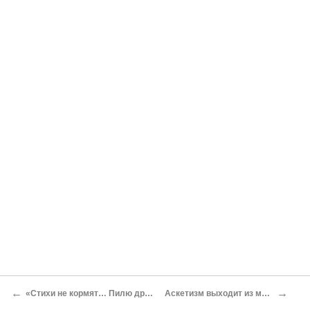
←
→
«Стихи не кормят… Пилю дрова»
Аскетизм выходит из моды