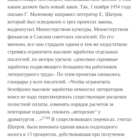
каким должен быть новый закон. Так, 1 ноября 1954 года
письмо Г. Маленкову направил литератор Е. Шатров,
который был осведомлен о трех проектах закона,
выдвинутых Министерством культуры, Министерством
финансов и Союзом советских писателей. По его
мнению, все они страдали одним и тем же недостатком:
стремясь ограничить высокие заработки отдельных
писателей, их авторы урезали «довольно скромные
заработки подавляющего большинства работников
литературного труда». По этим проектам снижались
гонорары у всех писателей. «Чтобы ограничить
безобразно высокие заработки немногих литераторов,
вовсе не надо пересматривать существующие расценки
полистной оплаты, изменять порядок расчетов за
повторные издания, снижать „авторские“ у
[730]
драматургов…»
В существовавших перекосах, считал
Шатров, была виновата единая шкала подоходного
налога в 13 процентов, действовавшая при получении