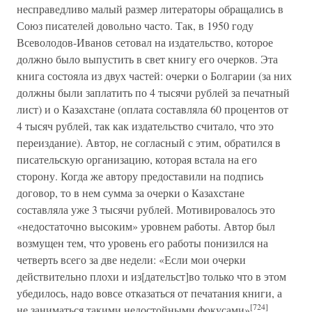
несправедливо малый размер литераторы обращались в
Союз писателей довольно часто. Так, в 1950 году
Всеволодов-Иванов сетовал на издательство, которое
должно было выпустить в свет книгу его очерков. Эта
книга состояла из двух частей: очерки о Болгарии (за них
должны были заплатить по 4 тысячи рублей за печатный
лист) и о Казахстане (оплата составляла 60 процентов от
4 тысяч рублей, так как издательство считало, что это
переиздание). Автор, не согласный с этим, обратился в
писательскую организацию, которая встала на его
сторону. Когда же автору предоставили на подпись
договор, то в нем сумма за очерки о Казахстане
составляла уже 3 тысячи рублей. Мотивировалось это
«недостаточно высоким» уровнем работы. Автор был
возмущен тем, что уровень его работы понизился на
четверть всего за две недели: «Если мои очерки
действительно плохи и из[дательст]во только что в этом
убедилось, надо вовсе отказаться от печатания книги, а
[724]
не заниматься такими недостойными фокусами»
.