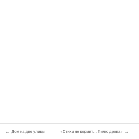
←
→
Дом на две улицы
«Стихи не кормят… Пилю дрова»