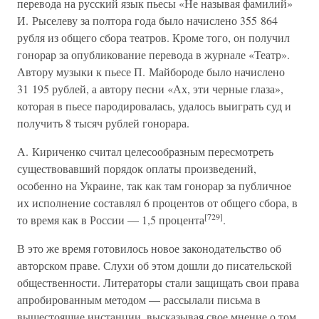
перевода на русский язык пьесы «Не называя фамилий»
И. Рыселеву за полтора года было начислено 355 864
рубля из общего сбора театров. Кроме того, он получил
гонорар за опубликование перевода в журнале «Театр».
Автору музыки к пьесе П. Майбороде было начислено
31 195 рублей, а автору песни «Ах, эти черные глаза»,
которая в пьесе пародировалась, удалось выиграть суд и
получить 8 тысяч рублей гонорара.
А. Кириченко считал целесообразным пересмотреть
существовавший порядок оплаты произведений,
особенно на Украине, так как там гонорар за публичное
их исполнение составлял 6 процентов от общего сбора, в
[729]
то время как в России — 1,5 процента
.
В это же время готовилось новое законодательство об
авторском праве. Слухи об этом дошли до писательской
общественности. Литераторы стали защищать свои права
апробированным методом — рассылали письма в
вышестоящие инстанции, высказывая свое мнение о том,