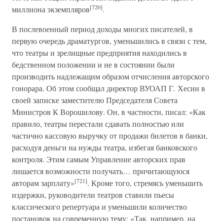
[720]
миллиона экземпляров
.
В послевоенный период доходы многих писателей, в
первую очередь драматургов, уменьшились в связи с тем,
что театры и зрелищные предприятия находились в
бедственном положении и не в состоянии были
производить надлежащим образом отчисления авторского
гонорара. Об этом сообщал директор ВУОАП Г. Хесин в
своей записке заместителю Председателя Совета
Министров К Ворошилову. Он, в частности, писал: «Как
правило, театры перестали сдавать полностью или
частично кассовую выручку от продажи билетов в банки,
расходуя деньги на нужды театра, избегая банковского
контроля. Этим самым Управление авторских прав
лишается возможности получать… причитающуюся
[721]
авторам зарплату»
. Кроме того, стремясь уменьшить
издержки, руководители театров ставили пьесы
классического репертуара и уменьшили количество
постановок на современную тему: «Так, например, на