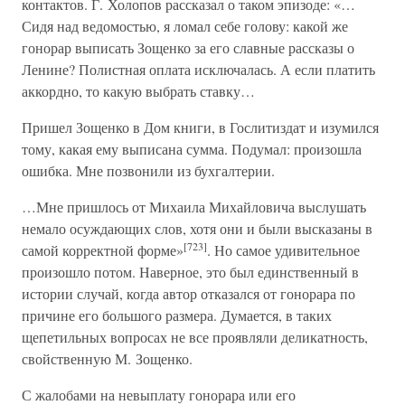
контактов. Г. Холопов рассказал о таком эпизоде: «…
Сидя над ведомостью, я ломал себе голову: какой же
гонорар выписать Зощенко за его славные рассказы о
Ленине? Полистная оплата исключалась. А если платить
аккордно, то какую выбрать ставку…
Пришел Зощенко в Дом книги, в Гослитиздат и изумился
тому, какая ему выписана сумма. Подумал: произошла
ошибка. Мне позвонили из бухгалтерии.
…Мне пришлось от Михаила Михайловича выслушать
немало осуждающих слов, хотя они и были высказаны в
[723]
самой корректной форме»
. Но самое удивительное
произошло потом. Наверное, это был единственный в
истории случай, когда автор отказался от гонорара по
причине его большого размера. Думается, в таких
щепетильных вопросах не все проявляли деликатность,
свойственную М. Зощенко.
С жалобами на невыплату гонорара или его