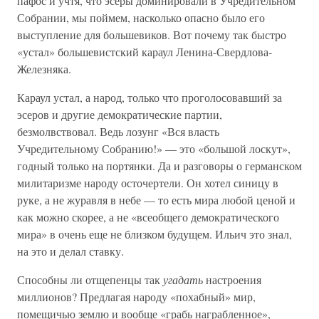
пафос и учтя, что эсеры доминировали в Учредительном
Собрании, мы поймем, насколько опасно было его
выступление для большевиков. Вот почему так быстро
«устал» большевистский караул Ленина-Свердлова-
Железняка.
Караул устал, а народ, только что проголосовавший за
эсеров и другие демократические партии,
безмолвствовал. Ведь лозунг «Вся власть
Учредительному Собранию!» — это «большой лоскут»,
годный только на портянки. Да и разговоры о германском
милитаризме народу осточертели. Он хотел синицу в
руке, а не журавля в небе — то есть мира любой ценой и
как можно скорее, а не «всеобщего демократического
мира» в очень еще не близком будущем. Ильич это знал,
на это и делал ставку.
Способны ли отщепенцы так
угадать
настроения
миллионов? Предлагая народу «похабный» мир,
помещичью землю и вообще «грабь награбленное»,