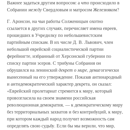
Важнее задаться другим вопросом: а
что
происходило в
Собрании
между
Свердловым и матросом Железняком?
Г. Аронсон, на чьи работы Солженицын охотно
ссылается в других случаях, перечисляет имена евреев,
прошедших в Учредилку по небольшевистским
партийным спискам. В их числе Д. В. Львович, член
небольшой еврейской социалистической партии
ферейнигте, избранный от Херсонской губернии по
списку партии эсеров. С трибуны Собрания он
обрушился на ленинский
декрет о мире
, демагогически
вынесенный на его утверждение. Показав антинародный
и антидемократический характер декрета, он сказал:
«Еврейский пролетариат стремится к миру, который
провозгласила на своем знамени российская
революционная демократия, — к демократическому миру
без территориальных захватов и без контрибуций, к миру,
при котором каждый народ получит возможность сам
определять свою судьбу. Если бы мы верили, что мир,