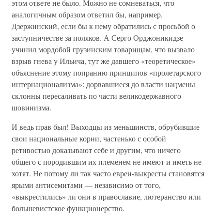
этом ответе не было. Можно не сомневаться, что
аналогичным образом ответил бы, например,
Дзержинский, если бы к нему обратились с просьбой о
заступничестве за поляков. А Серго Орджоникидзе
учинил мордобой грузинским товарищам, что вызвало
взрыв гнева у Ильича, тут же давшего «теоретическое»
объяснение этому попранию принципов «пролетарского
интернационализма»: дорвавшиеся до власти нацмены
склонны пересаливать по части великодержавного
шовинизма.
И ведь прав был! Выходцы из меньшинств, обрубившие
свои национальные корни, частенько с особой
ретивостью доказывают себе и другим, что ничего
общего с породившим их племенем не имеют и иметь не
хотят. Не потому ли так часто евреи-выкресты становятся
ярыми антисемитами — независимо от того,
«выкрестились» ли они в православие, лютеранство или
большевистское функционерство.