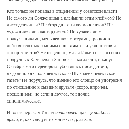
Кто только не попадал в отщепенцы у советской власти!
Не самого ли Солженицына клеймили этим клеймом? Не
диссидентов ли? Не безродных ли космополитов? Не
художников ли авангардистов? Не кулаков ли с
подкулачниками, меньшевиков с эсерами, троцкистов —
действительных и мнимых, не всяких ли уклонистов и
оппортунистов? Не отщепенцами ли Ильич назвал своих
подручных Каменева и Зиновьева, когда они, в канун
Октябрьского переворота, убоявшись последствий,
выдали планы большевистского ЦК в меньшевистской
газете? Не поручусь, что именно это словцо он употребил
по отношению к бывшим друзьям (скоро, впрочем,
прощенным), но если и другое, то вполне
синонимическое.
И вот теперь сам Ильич
отщепенец
, да еще
наиболее
яркий
, и, как следует из контекста,
русский
.