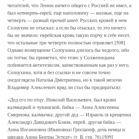
читателей, что Ленин ничего общего с Россией не имел, а
был
четверть-еврей,
еще наполовину —
калмык
, еще на
четверть — разный прочий
швед
. Русских кровей в нем
Солоухин не отыскал; а если бы отыскал, то это ничего
бы не значило: еврейская кровь такую порчу в себе несет,
что остальные три четверти полностью отравляет.[508]
Однако возмущение Солоухина длилось бы недолго, ибо
он тотчас бы приметил, что тезис у Солженицына
побивается антитезисом, заимствованным как раз у него,
Солоухина, хотя и без ссылки и не совсем точно
(недоглядела Наталья Дмитриевна, но к такой мелочи
Владимир Алексеевич вряд ли стал бы придираться):
«Дед его по отцу, Николай Васильевич, был крови
калмыцкой и чувашской, бабка — Анна Алексеевна
Смирнова, калмычка; другой дед — Израиль (в крещении
Александр) Давидович Бланк, еврей, другая бабка —
Анна Иоганновна (Ивановна) Гросшопф, дочь немца и
шведки Анны Беатры Эстедт» (т. II, стр. 76).[509]