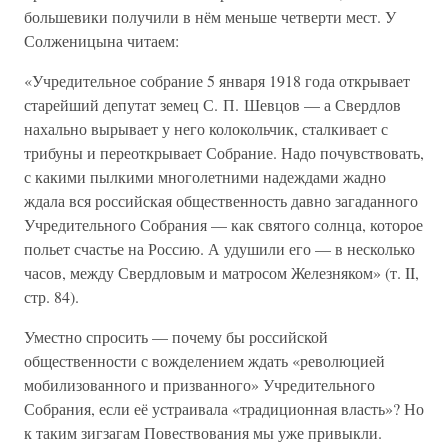
большевики получили в нём меньше четверти мест. У
Солженицына читаем:
«Учредительное собрание 5 января 1918 года открывает
старейший депутат земец С. П. Шевцов — а Свердлов
нахально вырывает у него колокольчик, сталкивает с
трибуны и переоткрывает Собрание. Надо почувствовать,
с какими пылкими многолетними надеждами жадно
ждала вся российская общественность давно загаданного
Учредительного Собрания — как святого солнца, которое
польет счастье на Россию. А удушили его — в несколько
часов, между Свердловым и матросом Железняком» (т. II,
стр. 84).
Уместно спросить — почему бы российской
общественности с вожделением ждать «революцией
мобилизованного и призванного» Учредительного
Собрания, если её устраивала «традиционная власть»? Но
к таким зигзагам Повествования мы уже привыкли.