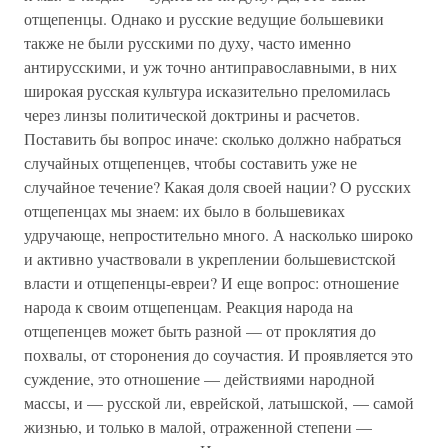
отщепенцы. Однако и русские ведущие большевики
также не были русскими по духу, часто именно
антирусскими, и уж точно антиправославными, в них
широкая русская культура исказительно преломилась
через линзы политической доктрины и расчетов.
Поставить бы вопрос иначе: сколько должно набраться
случайных отщепенцев, чтобы составить уже не
случайное течение? Какая доля своей нации? О русских
отщепенцах мы знаем: их было в большевиках
удручающе, непростительно много. А насколько широко
и активно участвовали в укреплении большевистской
власти и отщепенцы-евреи? И еще вопрос: отношение
народа к своим отщепенцам. Реакция народа на
отщепенцев может быть разной — от проклятия до
похвалы, от сторонения до соучастия. И проявляется это
суждение, это отношение — действиями народной
массы, и — русской ли, еврейской, латышской, — самой
жизнью, и только в малой, отраженной степени —