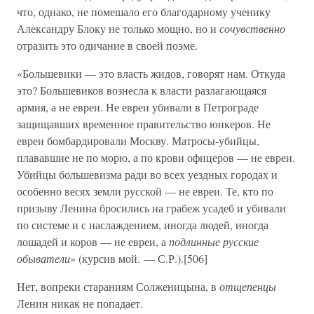
что, однако, не помешало его благодарному ученику
Александру Блоку не только мощно, но и
сочувственно
отразить это одичание в своей поэме.
«Большевики — это власть жидов, говорят нам. Откуда
это? Большевиков вознесла к власти разлагающаяся
армия, а не евреи. Не евреи убивали в Петрограде
защищавших временное правительство юнкеров. Не
евреи бомбардировали Москву. Матросы-убийцы,
плававшие не по морю, а по крови офицеров — не евреи.
Убийцы большевизма ради во всех уездных городах и
особенно весях земли русской — не евреи. Те, кто по
призыву Ленина бросились на грабеж усадеб и убивали
по системе и с наслаждением, иногда людей, иногда
лошадей и коров — не евреи, а
подлинные русские
обыватели
» (курсив мой. — С.Р.).[506]
Нет, вопреки стараниям Солженицына, в
отщепенцы
Ленин никак не попадает.