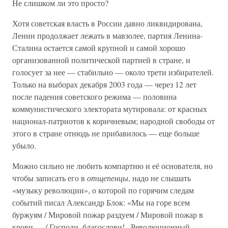
Не слишком ли это просто?
Хотя советская власть в России давно ликвидирована,
Ленин продолжает лежать в мавзолее, партия Ленина-
Сталина остается самой крупной и самой хорошо
организованной политической партией в стране, и
голосует за нее — стабильно — около трети избирателей.
Только на выборах декабря 2003 года — через 12 лет
после падения советского режима — половина
коммунистического электората мутировала: от красных
национал-патриотов к коричневым; народной свободы от
этого в стране отнюдь не прибавилось — еще больше
убыло.
Можно сильно не любить компартию и её основателя, но
чтобы записать его в
отщепенцы
, надо не слышать
«музыку революции», о которой по горячим следам
событий писал Александр Блок: «Мы на горе всем
буржуям / Мировой пожар раздуем / Мировой пожар в
крови — / Господи, благослови!.. Революционный