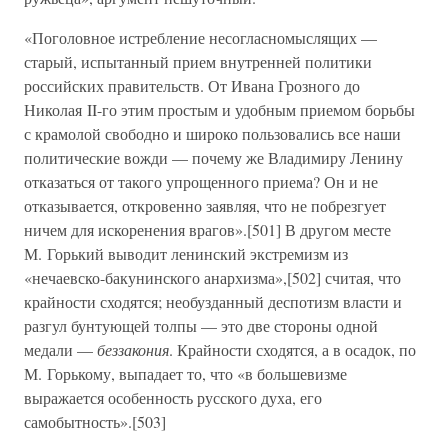
«Поголовное истребление несогласномыслящих —
старый, испытанный прием внутренней политики
российских правительств. От Ивана Грозного до
Николая II-го этим простым и удобным приемом борьбы
с крамолой свободно и широко пользовались все наши
политические вожди — почему же Владимиру Ленину
отказаться от такого упрощенного приема? Он и не
отказывается, откровенно заявляя, что не побрезгует
ничем для искоренения врагов».[501] В другом месте
М. Горький выводит ленинский экстремизм из
«нечаевско-бакунинского анархизма»,[502] считая, что
крайности сходятся; необузданный деспотизм власти и
разгул бунтующей толпы — это две стороны одной
медали —
беззакония
. Крайности сходятся, а в осадок, по
М. Горькому, выпадает то, что «в большевизме
выражается особенность русского духа, его
самобытность».[503]