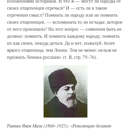
изложениями историков. И что ж — могут ли народы от
своих отщепенцев отречься? И — есть ли в таком
отречении смысл? Помнить ли народу или не помнить
своих отщепенцев, — вспоминать то ли исчадье, которое
от него произошло? На этот вопрос — сомнения быть не
должно: помнить. И помнить каждому народу, помнить
их как своих, некуда деться. Да и нет, пожалуй, более
яркого отщепенца, чем Ленин. Тем не менее: нельзя не
признать Ленина русским» (т. II, стр. 75–76).
Раввин Яков Мазе (1860–1925): «Революцию делают