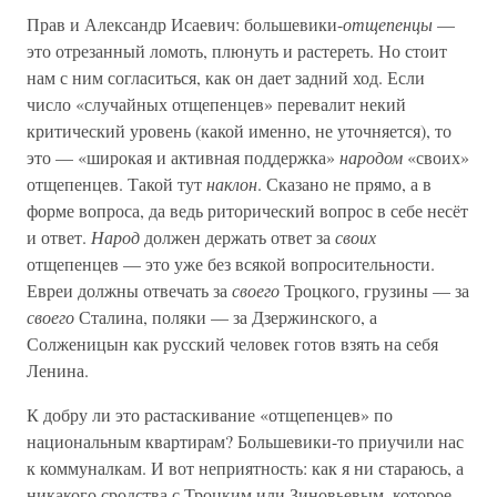
Прав и Александр Исаевич: большевики-
отщепенцы
—
это отрезанный ломоть, плюнуть и растереть. Но стоит
нам с ним согласиться, как он дает задний ход. Если
число «случайных отщепенцев» перевалит некий
критический уровень (какой именно, не уточняется), то
это — «широкая и активная поддержка»
народом
«своих»
отщепенцев. Такой тут
наклон
. Сказано не прямо, а в
форме вопроса, да ведь риторический вопрос в себе несёт
и ответ.
Народ
должен держать ответ за
своих
отщепенцев — это уже без всякой вопросительности.
Евреи должны отвечать за
своего
Троцкого, грузины — за
своего
Сталина, поляки — за Дзержинского, а
Солженицын как русский человек готов взять на себя
Ленина.
К добру ли это растаскивание «отщепенцев» по
национальным квартирам? Большевики-то приучили нас
к коммуналкам. И вот неприятность: как я ни стараюсь, а
никакого сродства с Троцким или Зиновьевым, которое