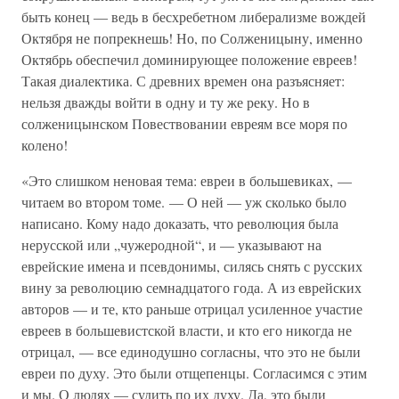
быть конец — ведь в бесхребетном либерализме вождей
Октября не попрекнешь! Но, по Солженицыну, именно
Октябрь обеспечил доминирующее положение евреев!
Такая диалектика. С древних времен она разъясняет:
нельзя дважды войти в одну и ту же реку. Но в
солженицынском Повествовании евреям все моря по
колено!
«Это слишком неновая тема: евреи в большевиках, —
читаем во втором томе. — О ней — уж сколько было
написано. Кому надо доказать, что революция была
нерусской или „чужеродной“, и — указывают на
еврейские имена и псевдонимы, силясь снять с русских
вину за революцию семнадцатого года. А из еврейских
авторов — и те, кто раньше отрицал усиленное участие
евреев в большевистской власти, и кто его никогда не
отрицал, — все единодушно согласны, что это не были
евреи по духу. Это были отщепенцы. Согласимся с этим
и мы. О людях — судить по их духу. Да, это были