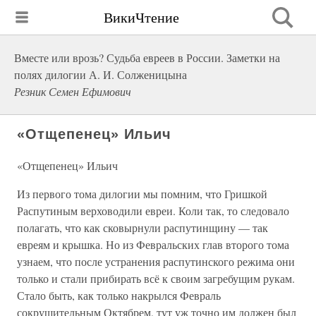
ВикиЧтение
Вместе или врозь? Судьба евреев в России. Заметки на
полях дилогии А. И. Солженицына
Резник Семен Ефимович
«Отщепенец» Ильич
«Отщепенец» Ильич
Из первого тома дилогии мы помним, что Гришкой
Распутиным верховодили евреи. Коли так, то следовало
полагать, что как сковырнули распутинщину — так
евреям и крышка. Но из Февральских глав второго тома
узнаем, что после устранения распутинского режима они
только и стали прибирать всё к своим загребущим рукам.
Стало быть, как только накрылся Февраль
сокрушительным Октябрем, тут уж точно им должен был