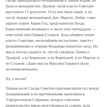
съезде принадлежало большевикам и левым эсерам, но
было и меньшинство.
Против
«всей власти Советам»
выступило 15 депутатов. 14 из них были евреи, в их
числе лидеры меньшевиков Дан, Мартов, Либер, глава
партии эсеров Абрам Гоц, представители Бунда.
Единственный великоросс в числе этих пятнадцати —
известный нам Гиммер-Суханов. Бунд объявил захват
власти Советами «величайшим несчастьем»; вместе с
меньшевиками и эсерами бундовцы покинули съезд. Но
масса хотела слышать то, что ей говорили Ленин и
Троцкий, а не Корнилов, и не Керенский, и не Мартов, и
не Суханов. (Даже мысли Максима Горького были
несвоевременными
).
Ну, а потом?
Первая
после
Съезда Советов серьезная проба сил между
большевиками и их противниками произошла в
Учредительном Собрании, которое советское
правительство имело неосторожность созвать, хотя