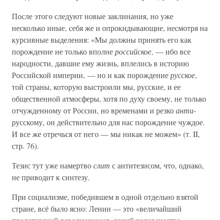
После этого следуют новые заклинания, но уже
несколько иные, себя же и опрокидывающие, несмотря на
курсивные выделения: «Мы должны принять его как
порождение не только вполне
российское
, — ибо все
народности, давшие ему жизнь, вплелись в историю
Российской империи, — но и как порождение
русское
,
той страны, которую выстроили мы, русские, и ее
общественной атмосферы, хотя по духу своему, не только
отчужденному от России, но временами и резко
анти
-
русскому, он действительно для нас порождение чуждое.
И все же отречься от него — мы никак не можем» (т. II,
стр. 76).
Тезис тут уже намертво
слит
с антитезисом, что, однако,
не приводит к синтезу.
При социализме, победившем в одной отдельно взятой
стране, всё было ясно: Ленин — это «величайший