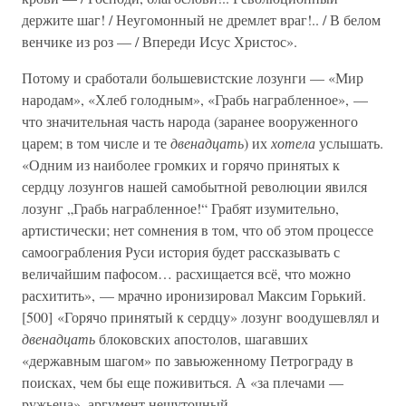
держите шаг! / Неугомонный не дремлет враг!.. / В белом
венчике из роз — / Впереди Исус Христос».
Потому и сработали большевистские лозунги — «Мир
народам», «Хлеб голодным», «Грабь награбленное», —
что значительная часть народа (заранее вооруженного
царем; в том числе и те
двенадцать
) их
хотела
услышать.
«Одним из наиболее громких и горячо принятых к
сердцу лозунгов нашей самобытной революции явился
лозунг „Грабь награбленное!“ Грабят изумительно,
артистически; нет сомнения в том, что об этом процессе
самоограбления Руси история будет рассказывать с
величайшим пафосом… расхищается всё, что можно
расхитить», — мрачно иронизировал Максим Горький.
[500] «Горячо принятый к сердцу» лозунг воодушевлял и
двенадцать
блоковских апостолов, шагавших
«державным шагом» по завьюженному Петрограду в
поисках, чем бы еще поживиться. А «за плечами —
ружьеца», аргумент нешуточный.