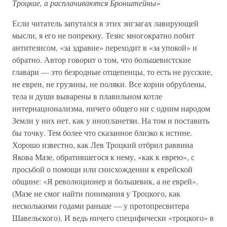
Троцкие, а расплачиваются Бронштейны»
Если читатель запутался в этих зигзагах лавирующей
мысли, я его не попрекну. Тезис многократно побит
антитезисом, «за здравие» переходит в «за упокой» и
обратно. Автор говорит о том, что большевистские
главари — это безродные отщепенцы, то есть не русские,
не евреи, не грузины, не поляки. Все корни обрублены,
тела и души выварены в плавильном котле
интернационализма, ничего общего ни с одним народом
Земли у них нет, как у инопланетян. На том и поставить
бы точку. Тем более что сказанное близко к истине.
Хорошо известно, как Лев Троцкий отбрил раввина
Якова Мазе, обратившегося к нему, «как к еврею», с
просьбой о помощи или снисхождении к еврейской
общине: «Я революционер и большевик, а не еврей».
(Мазе не смог найти понимания у Троцкого, как
несколькими годами раньше — у протопресвитера
Шавельского). И ведь ничего специфически «троцкого» в