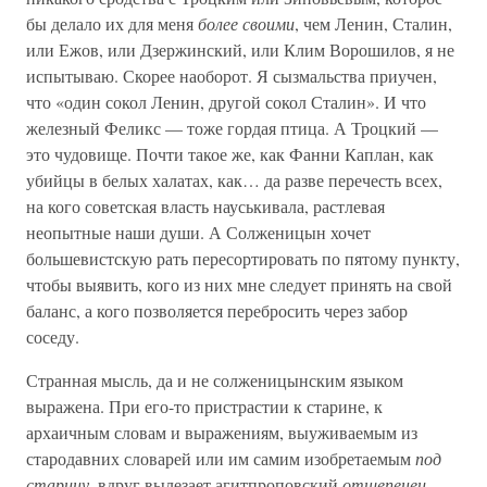
бы делало их для меня
более своими
, чем Ленин, Сталин,
или Ежов, или Дзержинский, или Клим Ворошилов, я не
испытываю. Скорее наоборот. Я сызмальства приучен,
что «один сокол Ленин, другой сокол Сталин». И что
железный Феликс — тоже гордая птица. А Троцкий —
это чудовище. Почти такое же, как Фанни Каплан, как
убийцы в белых халатах, как… да разве перечесть всех,
на кого советская власть науськивала, растлевая
неопытные наши души. А Солженицын хочет
большевистскую рать пересортировать по пятому пункту,
чтобы выявить, кого из них мне следует принять на свой
баланс, а кого позволяется перебросить через забор
соседу.
Странная мысль, да и не солженицынским языком
выражена. При его-то пристрастии к старине, к
архаичным словам и выражениям, выуживаемым из
стародавних словарей или им самим изобретаемым
под
старину
, вдруг вылезает агитпроповский
отщепенец
.