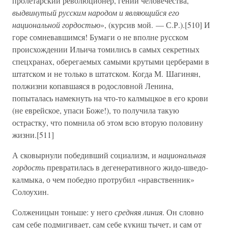
пролетарский революционер, гений человечества,
выдвинутый русским народом и являющийся его
национальной гордостью
», (курсив мой. — С.Р.).[510] И
горе сомневавшимся! Бумаги о не вполне русском
происхождении Ильича томились в самых секретных
спецхранах, оберегаемых самыми крутыми церберами в
штатском и не только в штатском. Когда М. Шагинян,
полжизни копавшаяся в родословной Ленина,
попыталась намекнуть на что-то калмыцкое в его крови
(не еврейское, упаси Боже!), то получила такую
острастку, что помнила об этом всю вторую половину
жизни.[511]
А сковырнули победивший социализм, и
национальная
гордость
превратилась в дегенеративного жидо-шведо-
калмыка, о чем победно протрубил «нравственник»
Солоухин.
Солженицын тоньше: у него
средняя линия
. Он словно
сам себе подмигивает, сам себе кукиш тычет, и сам от