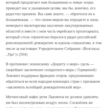
который предлагают нам большевики и левые эсеры,
приведет нас к указанным целям, мы бы, конечно, его
радостно приняли. Вы сами знаете, — обратился он к
большевикам, — что своим миром вы передаете в лапы
немецкого милитаризма население оккупированных
областей и вместе с ним часть еврейского пролетариата,
который столь героически боролся в рядах российской
революционной демократии за идеалы социализма, в том
числе за настоящее Учредительное Собрание. (Возгласы:
„Ура“)».[504]
В противовес ленинскому «Декрету о мире» (цель —
скорейшее заключение сепаратного мира с Германией)
Львович поддержал фракцию эсеров, предложивших
обратиться ко всем народам воюющих стран с призывом
«заключить всеобщий демократический мир».
Митинговый пафос речи Львовича не должен удивлять:
им был наэлектризован воздух эпохи. Соскоблив же