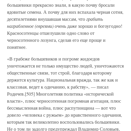
большевики прекрасно знали, в какую почву бросали
ядовитые семена. А почву для них вспахала черная сотня,
десятилетиями внушавшая массам, что
грабить
награбленное (евреями)
очень даже хорошо и богоугодно!
Красносотенцы отшелушили одно слово от
черносотенного лозунга, сделав его еще проще и
понятнее.
«В грабеже большевиков и погроме жидоедов
уничтожается не только имущество людей, уничтожаются
общественные связи, тот строй, благодаря которому
держится культура. Национальная вражда, так же как и
классовая, ведет к одичанию, к рабству», — писал
Родичев.[505] Многолетняя политика «исторической
власти», плюс черносотенная погромная агитация, плюс
бессмысленная война, плюс распутинщина — вот что
довело «человека с ружьем» до нравственного одичания,
которым так великолепно воспользовались большевики.
Не о том ли задолго предупреждал Владимир Соловьев,