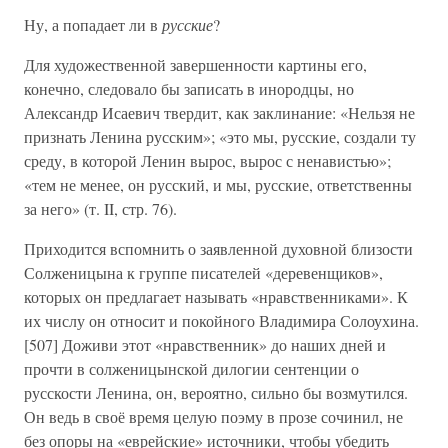
Ну, а попадает ли в
русские
?
Для художественной завершенности картины его,
конечно, следовало бы записать в инородцы, но
Александр Исаевич твердит, как заклинание: «Нельзя не
признать Ленина русским»; «это мы, русские, создали ту
среду, в которой Ленин вырос, вырос с ненавистью»;
«тем не менее, он русский, и мы, русские, ответственны
за него» (т. II, стр. 76).
Приходится вспомнить о заявленной духовной близости
Солженицына к группе писателей «деревенщиков»,
которых он предлагает называть «нравственниками». К
их числу он относит и покойного Владимира Солоухина.
[507] Доживи этот «нравственник» до наших дней и
прочти в солженицынской дилогии сентенции о
русскости Ленина, он, вероятно, сильно бы возмутился.
Он ведь в своё время целую поэму в прозе сочинил, не
без опоры на «еврейские» источники, чтобы убедить