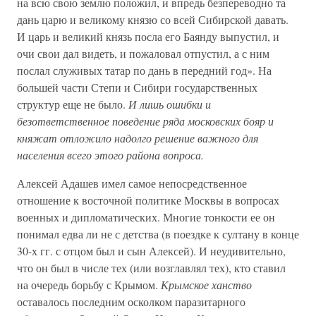
на всю свою землю положил, и впредь безпереводно та
дань царю и великому князю со всей Сибирской давать.
И царь и великий князь посла его Баянду выпустил, и
очи свои дал видеть, и пожаловал отпустил, а с ним
послал служивых татар по дань в передний год». На
большей части Степи и Сибири государственных
структур еще не было.
И лишь ошибки и
безответственное поведение ряда московских бояр и
княжат отложило надолго решение важного для
населения всего этого района вопроса.
Алексей Адашев имел самое непосредственное
отношение к восточной политике Москвы в вопросах
военных и дипломатических. Многие тонкости ее он
понимал едва ли не с детства (в поездке к султану в конце
30-х гг. с отцом был и сын Алексей). И неудивительно,
что он был в числе тех (или возглавлял тех), кто ставил
на очередь борьбу с Крымом.
Крымское ханство
оставалось последним осколком паразитарного