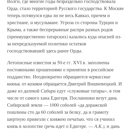
Волги, где многие годы безраздельно господствовала
Орда, стало территорией Русского государства. К Москве
теперь потянулся едва ли не весь Кавказ, причем и
христиане, и мусульмане. Угроза со стороны Турции и
Крыма, а также беспрерывные распри разных родов
(преимущественно татарских) казались куда опасней из-
за непредсказуемой политики остатков
господствовавшей здесь ранее Орды.
Летописные известия за 50-е гг. XVI в. заполнены
постоянными прошениями о принятии в российское
подданство. Неоднократно обращаются
черкасские
князья,
от
казаков
обращается Дмитрий Вишневецкий. И
даже из далекой
Сибири
едут «служивые татары», в том
числе от самого хана Едигеря. Посланники везут дань
Сибирской земли — 1000 соболей «да доражской
пошлины сто да 60 соболей за белку, да и грамоту
шертную привезли с княжею печатью, что ся учинил
князь в холопстве (речь идет о Едигере. —
А.К.),
и дань