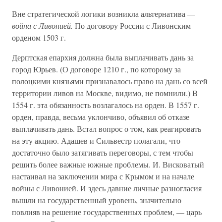
Вне стратегической логики возникла альтернатива —
война с Ливонией.
По договору России с Ливонским
орденом 1503 г.
Дерптская епархия должна была выплачивать дань за
город Юрьев. (О договоре 1210 г., по которому за
полоцкими князьями признавалось право на дань со всей
территории ливов на Москве, видимо, не помнили.) В
1554 г. эта обязанность возлагалось на орден. В 1557 г.
орден, правда, весьма уклончиво, объявил об отказе
выплачивать дань. Встал вопрос о том, как реагировать
на эту акцию. Адашев и Сильвестр полагали, что
достаточно было затягивать переговоры, с тем чтобы
решить более важные южные проблемы. И. Висковатый
настаивал на заключении мира с Крымом и на начале
войны с Ливонией. И здесь давние личные разногласия
вышли на государственный уровень, значительно
повлияв на решение государственных проблем, — царь