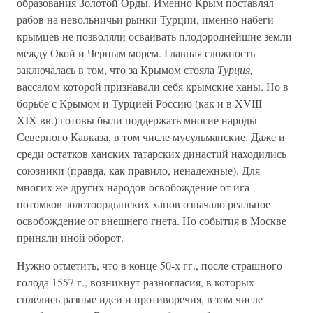
образования Золотой Орды. Именно Крым поставлял
рабов на невольничьи рынки Турции, именно набеги
крымцев не позволяли осваивать плодороднейшие земли
между Окой и Черным морем. Главная сложность
заключалась в том, что за Крымом стояла
Турция,
вассалом которой признавали себя крымские ханы. Но в
борьбе с Крымом и Турцией Россию (как и в XVIII —
XIX вв.) готовы были поддержать многие народы
Северного Кавказа, в том числе мусульманские. Даже и
среди остатков ханских татарских династий находились
союзники (правда, как правило, ненадежные). Для
многих же других народов освобождение от ига
потомков золотоордынских ханов означало реальное
освобождение от внешнего гнета. Но события в Москве
приняли иной оборот.
Нужно отметить, что в конце 50-х гг., после страшного
голода 1557 г., возникнут разногласия, в которых
сплелись разные идеи и противоречия, в том числе