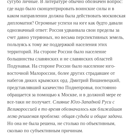
сугубо личные. В литературе обычно обозначен вопрос:
где надо было сконцентрировать воинские силы и в
каком направлении должна была действовать московская
дипломатия? Огромные успехи на юге как будто давали
однозначный ответ: Россия удваивала свои пределы за
счет давно утерянных, но весьма перспективных земель,
пользуясь к тому же поддержкой населения этих
территорий. На стороне России было население
большинства славянских и не славянских областей
Подунавья. На стороне России было население юго-
восточной Малороссии, более других страдавшее от
набегов диких крымских орд. Дмитрий Вишневецкий,
представлявший казачество Поднепровья, постоянно
обращается за помощью к Москве, и в должной мере ее
все-таки не получает.
Слияние Юго-Западной Руси с
Великороссией в то время обозначалось как ближайшая
легко решаемая проблема: общая судьба и общие задачи.
Но она не была решена, не столько по объективным,
сколько по субъективным причинам.