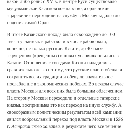
какой-либо роли: с XV в. в центре Руси существовало
мусульманское Касимовское царство, а ордынские
«царевичи» переходили на службу в Москву задолго до
падения самой Орды.
В итоге Казанского похода было освобождено до 100
тысяч угнанных в рабство, и в числе рабов были,
конечно, не только русские. Кстати, до 40 тысяч
«крященов» (крещенных) в новых условиях остались в
Казани. Отношения с соседями Казани наладились
сравнительно легко потому, что русские власти обещали
сохранить все их традиции и обещали значительное
послабление в экономических поборах. Во всяком случае,
власть Москвы для всех них была большим облегчением.
На сторону Москвы переходили и отдельные татарские
князья, воспринимая это как переход на иную службу. А
своеобразным политическим результатом всей кампании
1556
явился добровольный переход под власть Москвы в
г.
Астраханского ханства,
в результате чего все течение