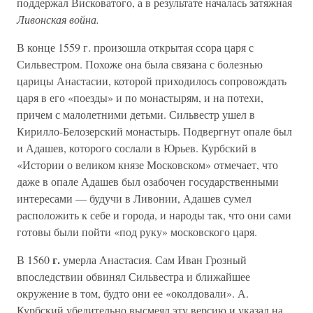
поддержал Висковатого, а в результате началась затяжная
Ливонская война.
В конце 1559 г. произошла открытая ссора царя с
Сильвестром. Похоже она была связана с болезнью
царицы Анастасии, которой приходилось сопровождать
царя в его «поезды» и по монастырям, и на потехи,
причем с малолетними детьми. Сильвестр ушел в
Кирилло-Белозерский монастырь. Подвергнут опале был
и Адашев, которого сослали в Юрьев. Курбский в
«Истории о великом князе Московском» отмечает, что
даже в опале Адашев был озабочен государственными
интересами — будучи в Ливонии, Адашев сумел
расположить к себе и города, и народы так, что они сами
готовы были пойти «под руку» московского царя.
г.
В 1560
умерла Анастасия. Сам Иван Грозный
впоследствии обвинял Сильвестра и ближайшее
окружение в том, будто они ее «околдовали». А.
Курбский убедительно высмеял эту версию и указал на