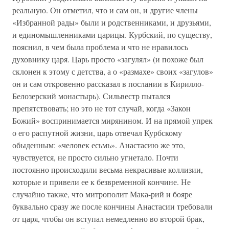
реальную. Он отметил, что и сам он, и другие члены
«Избранной рады» были и родственниками, и друзьями,
и единомышленниками царицы. Курбский, по существу,
пояснил, в чем была проблема и что не нравилось
духовнику царя. Царь просто «загулял» (и похоже был
склонен к этому с детства, а о «размахе» своих «загулов»
он и сам откровенно рассказал в послании в Кирилло-
Белозерский монастырь). Сильвестр пытался
препятствовать; но это не тот случай, когда «Закон
Божий» воспринимается мирянином. И на прямой упрек
о его распутной жизни, царь отвечал Курбскому
обыденным: «человек есьмь». Анастасию же это,
чувствуется, не просто сильно угнетало. Почти
постоянно происходили весьма некрасивые коллизии,
которые и привели ее к безвременной кончине. Не
случайно также, что митрополит Мака-рий и бояре
буквально сразу же после кончины Анастасии требовали
от царя, чтобы он вступал немедленно во второй брак,