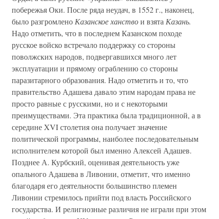
побережья Оки. После ряда неудач, в 1552 г., наконец,
было разгромлено
Казанское ханство
и взята
Казань.
Надо отметить, что в последнем Казанском походе
русское войско встречало поддержку со стороны
поволжских народов, подвергавшихся много лет
эксплуатации и прямому ограблению со стороны
паразитарного образования. Надо отметить и то, что
правительство Адашева давало этим народам права не
просто равные с русскими, но и с некоторыми
преимуществами. Эта практика была традиционной, а в
середине XVI столетия она получает значение
политической программы, наиболее последовательным
исполнителем которой был именно Алексей Адашев.
Позднее А. Курбский, оценивая деятельность уже
опального Адашева в Ливонии, отметит, что именно
благодаря его деятельности большинство племен
Ливонии стремилось прийти под власть Российского
государства. И религиозные различия не играли при этом