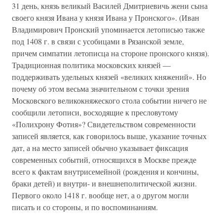
31 день, князь великый Василей Дмитриевичь жени сына
своего князя Ивана у князя Ивана у Пронского». (Иван
Владимирович Пронский упоминается летописью также
под 1408 г. в связи с усобицами в Рязанской земле,
причем симпатии летописца на стороне пронского князя).
Традиционная политика московских князей —
поддерживать удельных князей «великих княжений». Но
почему об этом весьма значительном с точки зрения
Московского великокняжеского стола событии ничего не
сообщили летописи, восходящие к пресловутому
«Полихрону Фотия»? Свидетельством современности
записей является, как говорилось выше, указание точных
дат, а на место записей обычно указывает фиксация
современных событий, относящихся в Москве прежде
всего к фактам внутрисемейной (рождения и кончины,
браки детей) и внутри- и внешнеполитической жизни.
Первого около 1418 г. вообще нет, а о другом могли
писать и со стороны, и по воспоминаниям.