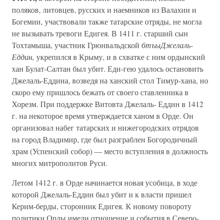
поляков, литовцев, русских и наемников из Валахии и
Богемии, участвовали также татарские отряды, не могла
не вызывать тревоги Едигея. В 1411 г. старший сын
Тохтамыша, участник Грюнвальдской
бтъыДжелаль-
Еддин,
укрепился в Крыму, и в схватке с ним ордынский
хан Булат-Салтан был убит. Еди-гею удалось остановить
Джелаль-Еддина, возведя на ханский стол Тимур-хана, но
скоро ему пришлось бежать от своего ставленника в
Хорезм. При поддержке Витовта Джелаль- Еддин в 1412
г. на некоторое время утверждается ханом в Орде. Он
организовал набег татарских и нижегородских отрядов
на город Владимир, где был разграблен Богородичный
храм (Успенский собор) — место вступления в должность
многих митрополитов Руси.
Летом 1412 г. в Орде начинается новая усобица, в ходе
которой Джелаль-Еддин был убит и к власти пришел
Керим-берды, сторонник Едигея. К новому повороту
политики Орды имели отношение и события в Северо-