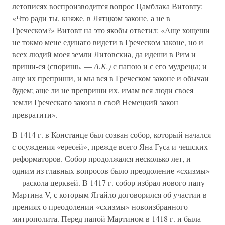
летописях воспроизводится вопрос Цамблака Витовту:
«Что ради ты, княже, в Лятцком законе, а не в
Греческом?» Витовт на это якобы ответил: «Аще хощеши
не токмо мене единаго видети в Греческом законе, но и
всех людий моея земли Литовскиа, да идеши в Рим и
приши-ся (споришь. —
А.К.)
с папою и с его мудрецы; и
аще их преприши, и мы вся в Греческом законе и обычаи
будем; аще ли не преприши их, имам вся люди своея
земли Греческаго закона в свой Немецкий закон
превратити».
В 1414 г. в Констанце был созван собор, который начался
с осуждения «ересей», прежде всего Яна Гуса и чешских
реформаторов. Собор продолжался несколько лет, и
одним из главных вопросов было преодоление «схизмы»
— раскола церквей. В 1417 г. собор избрал нового папу
Мартина V, с которым Ягайло договорился об участии в
прениях о преодолении «схизмы» новоизбранного
митрополита. Перед папой Мартином в 1418 г. и была