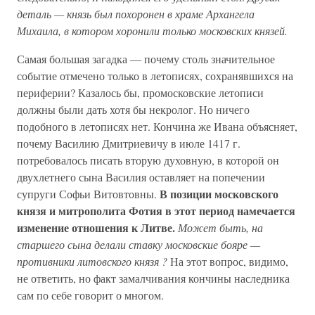
деталь — князь был похоронен в храме Архангела
Михаила, в котором хоронили только московских князей.
Самая большая загадка — почему столь значительное
событие отмечено только в летописях, сохранявшихся на
периферии? Казалось бы, промосковские летописи
должны были дать хотя бы некролог. Но ничего
подобного в летописях нет. Кончина же Ивана объясняет,
почему Василию Дмитриевичу в июле 1417 г.
потребовалось писать вторую духовную, в которой он
двухлетнего сына Василия оставляет на попечении
В позиции московского
супруги Софьи Витовтовны.
князя и митрополита Фотия в этот период намечается
изменение отношения к Литве.
Может быть, на
старшего сына делали ставку московские бояре —
противники литовского князя ?
На этот вопрос, видимо,
не ответить, но факт замалчивания кончины наследника
сам по себе говорит о многом.