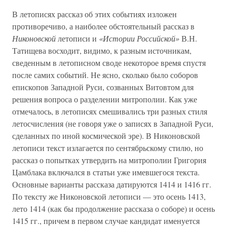
В летописях рассказ об этих событиях изложен
противоречиво, а наиболее обстоятельный рассказ в
Никоновской
летописи и
«Истории Российской»
В.Н.
Татищева восходит, видимо, к разным источникам,
сведенным в летописном своде некоторое время спустя
после самих событий. Не ясно, сколько было соборов
епископов Западной Руси, созванных Витовтом для
решения вопроса о разделении митрополии. Как уже
отмечалось, в летописях смешивались три разных стиля
летосчисления (не говоря уже о записях в Западной Руси,
сделанных по иной космической эре). В Никоновской
летописи текст излагается по сентябрьскому стилю, но
рассказ о попытках утвердить на митрополии Григория
Цамблака включался в статьи уже имевшегося текста.
Основные варианты рассказа датируются 1414 и 1416 гг.
По тексту же Никоновской летописи — это осень 1413,
лето 1414 (как бы продолжение рассказа о соборе) и осень
1415 гг., причем в первом случае кандидат именуется