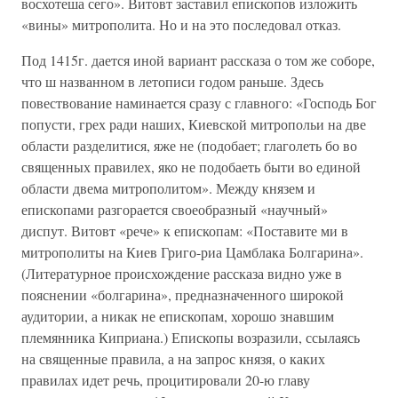
восхотеша сего». Витовт заставил епископов изложить
«вины» митрополита. Но и на это последовал отказ.
Под 1415г. дается иной вариант рассказа о том же соборе,
что ш названном в летописи годом раньше. Здесь
повествование наминается сразу с главного: «Господь Бог
попусти, грех ради наших, Киевской митропольи на две
области разделитися, яже не (подобает; глаголеть бо во
священных правилех, яко не подобаеть быти во единой
области двема митрополитом». Между князем и
епископами разгорается своеобразный «научный»
диспут. Витовт «рече» к епископам: «Поставите ми в
митрополиты на Киев Григо-риа Цамблака Болгарина».
(Литературное происхождение рассказа видно уже в
пояснении «болгарина», предназначенного широкой
аудитории, а никак не епископам, хорошо знавшим
племянника Киприана.) Епископы возразили, ссылаясь
на священные правила, а на запрос князя, о каких
правилах идет речь, процитировали 20-ю главу