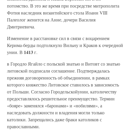
потомство. В это же время при посредстве митрополита
Фотия наследник византийского стола Иоанн VIII
Палеолог женится на Анне, дочери Василия
Дмитриевича.
Изменение в расстановке сил в связи с воцарением
Керима-берды подтолкнуло Вильну и Краков к очередной
1413
унии. В
г.
в Городло Ягайло с польской знатью и Витовт со знатью
литовской подписали соглашение. Подтверждалась
прежняя договоренность об объединении, в рамках
которого княжество Литовское ставилось в зависимость
от Польши. Согласно Городельскойунии, католичеству
предоставлялось решительное преимущество. Термин
«бояре» заменялся «баронами» и «нобилями», а
наследовать должности и владения могли только
католики. Запрещались даже браки католиков с
православными.