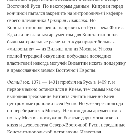
Восточной Руси. По некоторым данным, Киприан перед
кончиной пытался закрепить на митрополичьей кафедре
своего племянника
Григория Цамблака.
Но
Константинополь решил направить на Русь грека Фотия.
Едва ли не главным аргументом для Константинополя
были материальные расчеты: откуда придет большая
«милостыня» — из Вильны или из Москвы. Угроза
полной турецкой оккупации побуждала последних
властителей некогда могучей Византии искать поддержку
в православных землях Восточной Европы.
Фотий
(ок. 1371 — 1431) прибыл на Русь в 1409 г. и
первоначально остановился в Киеве, тем самым как бы
выполняя требование Витовта считать именно Киев
центром «митрополии всея Руси». Но уже через полгода
он перебирается в Москву. Не последним аргументом в
пользу Москвы послужили богатые дары московского
князя и духовенства Северо-Восточной Руси, переданные
Константинопольской патриархии. Известная