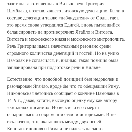
зачитана заготовленная в Вильне речь Григория
Цамблака, возглавлявшего литовскую делегацию. Были в
составе делегации также «наблюдатели» от Орды, где в
это время снова утвердился Едигей, вновь пытавшийся
балансировать на противоречиях Ягайло и Витовта,
Витовта и московского князя и московского митрополита.
Речь Григория имела значительный резонанс среди
огромного количества делегаций и гостей. Но на унию
Цамблак не согласился, и, видимо, такая позиция была
запланирована при подготовке речи в Вильне.
Естественно, что подобной позицией был недоволен и
разочарован Ягайло, вроде бы что-то обещавший Риму.
Никоновская летопись сообщает о кончине Цамблака в
1419 г., давая, кстати, высокую оценку ему как автору
«книжных писаний». Но версия о его смерти
оспаривалась и современниками, и историками. И не
исключено, что, оказавшись между двух огней —
Константинополя и Рима и не надеясь на часто