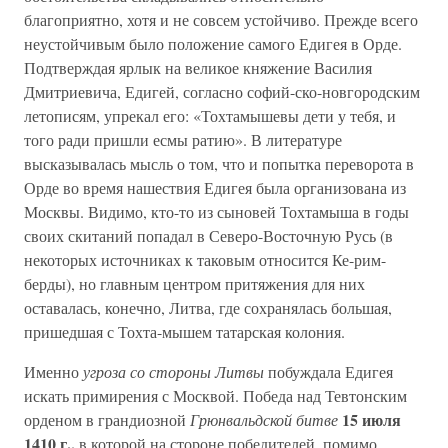
благоприятно, хотя и не совсем устойчиво. Прежде всего
неустойчивым было положение самого Едигея в Орде.
Подтверждая ярлык на великое княжение Василия
Дмитриевича, Едигей, согласно софий-ско-новгородским
летописям, упрекал его: «Тохтамышевы дети у тебя, и
того ради пришли есмы ратию». В литературе
высказывалась мысль о том, что и попытка переворота в
Орде во время нашествия Едигея была организована из
Москвы. Видимо, кто-то из сыновей Тохтамыша в годы
своих скитаний попадал в Северо-Восточную Русь (в
некоторых источниках к таковым относится Ке-рим-
берды), но главным центром притяжения для них
оставалась, конечно, Литва, где сохранялась большая,
пришедшая с Тохта-мышем татарская колония.
Именно
угроза со стороны Литвы
побуждала Едигея
искать примирения с Москвой. Победа над Тевтонским
15 июля
орденом в грандиозной
Грюнвальдской битве
1410 г.,
в которой на стороне победителей, помимо