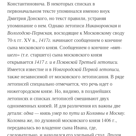
Константиновича. В некоторых списках в
первоначальном тексте упоминался именно внук
Дмитрия Донского, но текст правили, устраняя
упоминание о нем. Однако летописи
Никаноровская
и
Вологодско-Пермская,
восходящие к Московскому своду
70-х гг. XV в.,
1417г.
начинают сообщением о кончине
сына московского князя. Сообщением о кончине
«вят-
шего»
(т.е. старшего) сына московского князя
открывается
1417 г. и в Псковской Третьей летописи.
Имеется известие и в
Новгородской Первой летописи,
также независимой от московского летописания. В ряде
летописей специально отмечается, что речь идет о
нижегородском князе. Но, видимо, в позднейших
летописях и списках летописей смешивают двух
одноименных князей. И для различения их важны две
детали:
одна — князь умер по пути из Коломны в Москву.
Коломна же, по духовной московского князя 1406 г.,
передавалась во владение сына Ивана, где,
следовательно, и находился его удельный стол.
Другая