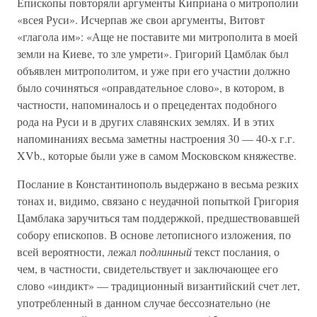
Епископы повторяли аргументы Киприана о митрополии
«всея Руси». Исчерпав же свои аргументы, Витовт
«глагола им»: «Аще не поставите ми митрополита в моей
земли на Киеве, то зле умрети». Григорий Цамблак был
объявлен митрополитом, и уже при его участии должно
было сочиняться «оправдательное слово», в котором, в
частности, напоминалось и о прецедентах подобного
рода на Руси и в других славянских землях. И в этих
напоминаниях весьма заметны настроения 30 — 40-х г.г.
XVb., которые были уже в самом Московском княжестве.
Послание в Константинополь выдержано в весьма резких
тонах и, видимо, связано с неудачной попыткой Григория
Цамблака заручиться там поддержкой, предшествовавшей
собору епископов. В основе летописного изложения, по
всей вероятности, лежал
подлинный
текст послания, о
чем, в частности, свидетельствует и заключающее его
слово «индикт» — традиционный византийский счет лет,
употребленный в данном случае бессознательно (не