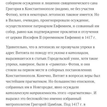
соборном осуждении и лишении священнического сана
Григория в Константинополе (видимо, не без участия
Фотия), хотя в некоторых летописях таковое имеется. Но
в Вильно, очевидно, проигнорировали осуждение,
осуществленное патриархом Евфимием, и созванный им
собор, равно как подтверждение проклятия и отлучения
от церкви Иосифом II (преемником Евфимия) в 1417 г.
Удивительно, что в летописях не прозвучали упреки в
адрес Витовта по поводу его
уклона в католицизм,
выразившегося в статьях Городельской унии, хотя такие
упреки, наверное, были в «грамотах» Фотия, и они
стояли на первом месте в соборных постановлениях
Константинополя. Конечно, Витовт в вопросах веры был
чистейшим прагматиком. Но большинство епископов,
собранных им в Новгородке, явно осуждали
католическую направленность
этого «прагматизма». И
выразил это беспокойство именно избранный
митрополитом Григорий Цамблак. Под 1417 г. в