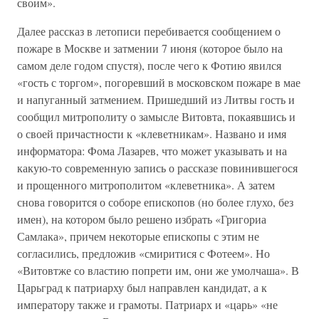
своим».
Далее рассказ в летописи перебивается сообщением о
пожаре в Москве и затмении 7 июня (которое было на
самом деле годом спустя), после чего к Фотию явился
«гость с торгом», погоревший в московском пожаре в мае
и напуганный затмением. Пришедший из Литвы гость и
сообщил митрополиту о замысле Витовта, покаявшись и
о своей причастности к «клеветникам». Названо и имя
информатора: Фома Лазарев, что может указывать и на
какую-то современную запись о рассказе повинившегося
и прощенного митрополитом «клеветника». А затем
снова говорится о соборе епископов (но более глухо, без
имен), на котором было решено избрать «Григориа
Самлака», причем некоторые епископы с этим не
согласились, предложив «смиритися с Фотеем». Но
«Витовтже со властию попрети им, они же умолчаша». В
Царьград к патриарху был направлен кандидат, а к
императору также и грамоты. Патриарх и «царь» «не