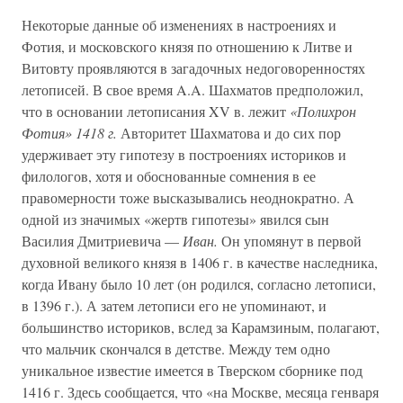
Некоторые данные об изменениях в настроениях и
Фотия, и московского князя по отношению к Литве и
Витовту проявляются в загадочных недоговоренностях
летописей. В свое время A.A. Шахматов предположил,
что в основании летописания XV в. лежит
«Полихрон
Фотия» 1418 г.
Авторитет Шахматова и до сих пор
удерживает эту гипотезу в построениях историков и
филологов, хотя и обоснованные сомнения в ее
правомерности тоже высказывались неоднократно. А
одной из значимых «жертв гипотезы» явился сын
Василия Дмитриевича —
Иван.
Он упомянут в первой
духовной великого князя в 1406 г. в качестве наследника,
когда Ивану было 10 лет (он родился, согласно летописи,
в 1396 г.). А затем летописи его не упоминают, и
большинство историков, вслед за Карамзиным, полагают,
что мальчик скончался в детстве. Между тем одно
уникальное известие имеется в Тверском сборнике под
1416 г. Здесь сообщается, что «на Москве, месяца генваря