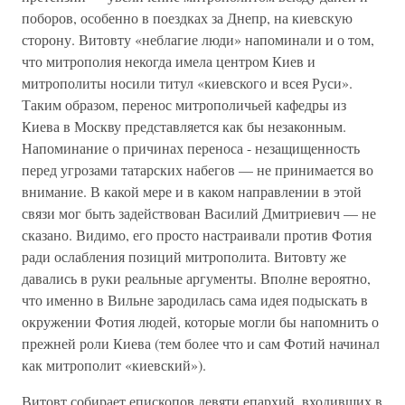
поборов, особенно в поездках за Днепр, на киевскую
сторону. Витовту «неблагие люди» напоминали и о том,
что митрополия некогда имела центром Киев и
митрополиты носили титул «киевского и всея Руси».
Таким образом, перенос митрополичьей кафедры из
Киева в Москву представляется как бы незаконным.
Напоминание о причинах переноса - незащищенность
перед угрозами татарских набегов — не принимается во
внимание. В какой мере и в каком направлении в этой
связи мог быть задействован Василий Дмитриевич — не
сказано. Видимо, его просто настраивали против Фотия
ради ослабления позиций митрополита. Витовту же
давались в руки реальные аргументы. Вполне вероятно,
что именно в Вильне зародилась сама идея подыскать в
окружении Фотия людей, которые могли бы напомнить о
прежней роли Киева (тем более что и сам Фотий начинал
как митрополит «киевский»).
Витовт собирает епископов девяти епархий, входивших в