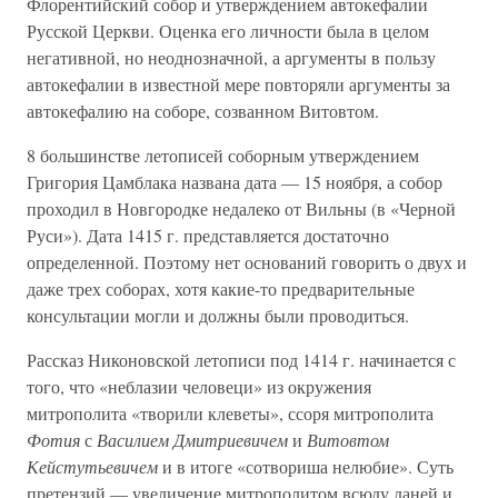
Флорентийский собор и утверждением автокефалии
Русской Церкви. Оценка его личности была в целом
негативной, но неоднозначной, а аргументы в пользу
автокефалии в известной мере повторяли аргументы за
автокефалию на соборе, созванном Витовтом.
8 большинстве летописей соборным утверждением
Григория Цамблака названа дата — 15 ноября, а собор
проходил в Новгородке недалеко от Вильны (в «Черной
Руси»). Дата 1415 г. представляется достаточно
определенной. Поэтому нет оснований говорить о двух и
даже трех соборах, хотя какие-то предварительные
консультации могли и должны были проводиться.
Рассказ Никоновской летописи под 1414 г. начинается с
того, что «неблазии человеци» из окружения
митрополита «творили клеветы», ссоря митрополита
Фотия
с
Василием Дмитриевичем
и
Витовтом
Кейстутьевичем
и в итоге «сотвориша нелюбие». Суть
претензий — увеличение митрополитом всюду даней и