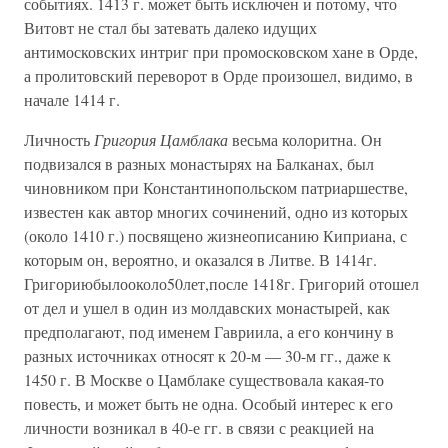
событиях. 1413 г. может быть исключен и потому, что
Витовт не стал бы затевать далеко идущих
антимосковских интриг при промосковском хане в Орде,
а пролитовский переворот в Орде произошел, видимо, в
начале 1414 г.
Личность
Григория Цамблака
весьма колоритна. Он
подвизался в разных монастырях на Балканах, был
чиновником при Константинопольском патриаршестве,
известен как автор многих сочинений, одно из которых
(около 1410 г.) посвящено жизнеописанию Киприана, с
которым он, вероятно, и оказался в Литве. В 1414г.
Григориюбылооколо50лет,после 1418г. Григорий отошел
от дел и ушел в один из молдавских монастырей, как
предполагают, под именем Гавриила, а его кончину в
разных источниках относят к 20-м — 30-м гг., даже к
1450 г. В Москве о Цамблаке существовала какая-то
повесть, и может быть не одна. Особый интерес к его
личности возникал в 40-е гг. в связи с реакцией на