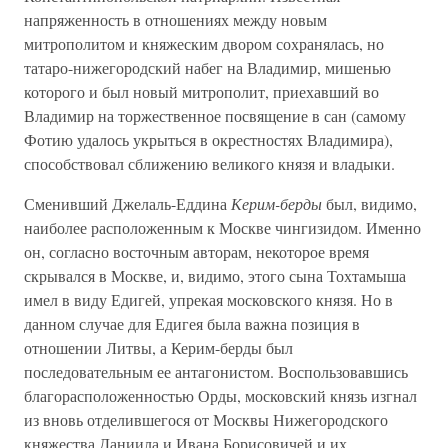
напряженность в отношениях между новым
митрополитом и княжеским двором сохранялась, но
татаро-нижегородский набег на Владимир, мишенью
которого и был новый митрополит, приехавший во
Владимир на торжественное посвящение в сан (самому
Фотию удалось укрыться в окрестностях Владимира),
способствовал сближению великого князя и владыки.
Сменивший Джелаль-Еддина
Керим-берды
был, видимо,
наиболее расположенным к Москве чингизидом. Именно
он, согласно восточным авторам, некоторое время
скрывался в Москве, и, видимо, этого сына Тохтамыша
имел в виду Едигей, упрекая московского князя. Но в
данном случае для Едигея была важна позиция в
отношении Литвы, а Керим-берды был
последовательным ее антагонистом. Воспользовавшись
благорасположенностью Орды, московский князь изгнал
из вновь отделившегося от Москвы Нижегородского
княжества Даниила и Ивана Борисовичей и их