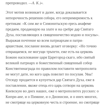
препроводил.
—А. К.)».
Этот мотив возникает и далее, когда доказывается
непорочность решения собора, его непримиримость к
еретикам: «К сим же и Симонитьскую ересь анафеме
предаем, продающую на злате и на сребре дар Святаго
Духа, поставляющих в священничество мздою и посулы».
Выражая почтение ко всем патриархам и патри-
аршествам, послание вновь делает оговорку: «Но точию
отвращаемся, не могущи тръпети, еже есть на церковь
Божию насилование царя Царегород-скаго, ибо святый
великий патриарх и божественный священный собор
Констянтинаграда по правилом поставити митрополита
не могут дати, но кого царь повелит по посулам. Увы!
Отсюду продается и купуеться дар Святаго Духа, еже в
поставлении, якоже отець его царь сотвори на церковь
Киевскую во днех наших, еже о митрополитех русских: о
Кипри-ане, и о Пимине, и о Дионисии, и о инех многих,
не смотряще на церковную честь и строение, но смотряще