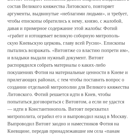
состав Великого княжества Литовского, повторяет
аргументы, выдвинутые «неблагими людьми», и требует,
чтобы епископы обратились к нему, князю, с жалобой,
давая и примерное содержание этой жалобы: Фотий
«грабит и изтощевает великую соборную митрополь-
скую Киевьскую церковь, главу всей Русии». Епископы
пытались возражать. «Витовтже со властию попрети им»,
и владыки выдали нужный документ. Витовт
распорядился собрать материалы о каких-либо
покушениях Фотия на материальные ценности в Киеве и
прилегающих районах, с тем чтобы поставить вопрос о
создании отдельной митрополии для Великого княжества
Литовского. Фотий решается идти в Киев, чтобы
попытаться договориться с Витовтом, а если не удастся
— идти в Константинополь. Витовт перехватил
митрополита, ограбил его и выпроводил назад в Москву.
Выпроводил Витовт заодно и наместников Фотия на
Киевщине, передав принадлежавшие им села «панам