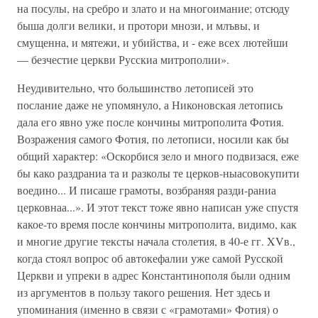
на посулы, на сребро и злато и на многоимание; отсюду
быша долги велики, и протори мнози, и млъвы, и
смущенна, и мятежи, и убийства, и - еже всех лютейши
— безчестие церкви Русскиа митрополии».
Неудивительно, что большинство летописей это
послание даже не упомянуло, а Никоновская летопись
дала его явно уже после кончины митрополита Фотия.
Возражения самого Фотия, по летописи, носили как бы
общий характер: «Оскорбися зело и много подвизася, еже
бы како раздраниа та и разколы те церков-ныасовокупити
воедино... И писаше грамоты, возбраняя разди-раниа
церковнаа...». И этот текст тоже явно написан уже спустя
какое-то время после кончины митрополита, видимо, как
и многие другие тексты начала столетия, в 40-е гг. XVв.,
когда стоял вопрос об автокефалии уже самой Русской
Церкви и упреки в адрес Константинополя были одним
из аргументов в пользу такого решения. Нет здесь и
упоминания (именно в связи с «грамотами» Фотия) о