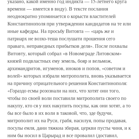
указано, какой именно год индикта — 15-летнего круга
времени — имеется в виду). В тексте послания
неоднократно упоминается о корысти властителей
Константинополя при утверждении кандидатов на те или
иные кафедры. На просьбу Витовта — «царь же и
патриарх не возхо-теша послушати прошения сего
праваго, неправедных прибытков деля». После похвалы
Витовту, который собрал «в Новомграде Литовском»
князей подвластных ему земель, бояр и вельмож,
архимандритов, игуменов, иноков и попов, «советом и
волей» которых избрали митрополита, вновь указывается
на причину отрицательного решения Константинополя:
«Гораздо есмы розознали на них, что хотят они того,
чтобы по своей воли поставили митрополита своего по
накупу, кто ся у них накупить посулы, как они хотят, а то
бы все было в их воли в таковой, что, зде будучи,
митрополит их на Руси, грабя, насилуя, попы продавая,
посулы емля, дани тяжкиа збирая, церкви пусты чиня, и к
ним бы носил в Царырад и все провалил (доставил,