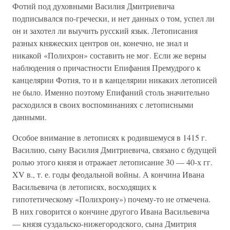
Фотий под духовными Василия Дмитриевича
подписывался по-гречески, и нет данных о том, успел ли
он и захотел ли выучить русский язык. Летописания
разных княжеских центров он, конечно, не знал и
никакой «Полихрон» составить не мог. Если же верны
наблюдения о причастности Епифания Премудрого к
канцелярии Фотия, то и в канцелярии никаких летописей
не было. Именно поэтому Епифаний столь значительно
расходился в своих воспоминаниях с летописными
данными.
Особое внимание в летописях к родившемуся в 1415 г.
Василию, сыну Василия Дмитриевича, связано с будущей
ролью этого князя и отражает летописание 30 — 40-х гг.
XV в., т. е. годы феодальной войны. А кончина Ивана
Васильевича (в летописях, восходящих к
гипотетическому «Полихрону») почему-то не отмечена.
В них говорится о кончине другого Ивана Васильевича
— князя суздальско-нижегородского, сына Дмитрия