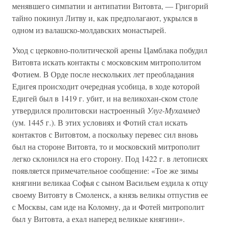
менявшего симпатии и антипатии Витовта, — Григорий
тайно покинул Литву и, как предполагают, укрылся в
одном из валашско-молдавских монастырей.
Уход с церковно-политической арены Цамблака побудил
Витовта искать контакты с московским митрополитом
Фотием. В Орде после нескольких лет преобладания
Едигея происходит очередная усобица, в ходе которой
Едигей был в 1419 г. убит, и на великохан-ском столе
утвердился пролитовски настроенный
Улуг-Мухаммед
(ум. 1445 г.). В этих условиях и Фотий стал искать
контактов с Витовтом, а поскольку перевес сил вновь
был на стороне Витовта, то и московский митрополит
легко склонился на его сторону. Под 1422 г. в летописях
появляется примечательное сообщение: «Тое же зимы
княгини великаа Софья с сыном Васильем ездила к отцу
своему Витовту в Смоленск, а князь великы отпустив ее
с Москвы, сам иде на Коломну, да и Фотей митрополит
был у Витовта, а ехал наперед великые княгини».