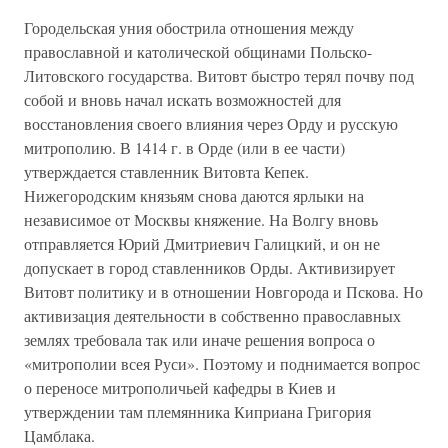
Городельская уния обострила отношения между
православной и католической общинами Польско-
Литовского государства. Витовт быстро терял почву под
собой и вновь начал искать возможностей для
восстановления своего влияния через Орду и русскую
митрополию. В 1414 г. в Орде (или в ее части)
утверждается ставленник Витовта Кепек.
Нижегородским князьям снова даются ярлыки на
независимое от Москвы княжение. На Волгу вновь
отправляется Юрий Дмитриевич Галицкий, и он не
допускает в город ставленников Орды. Активизирует
Витовт политику и в отношении Новгорода и Пскова. Но
активизация деятельности в собственно православных
землях требовала так или иначе решения вопроса о
«митрополии всея Руси». Поэтому и поднимается вопрос
о переносе митрополичьей кафедры в Киев и
утверждении там племянника Киприана Григория
Цамблака.