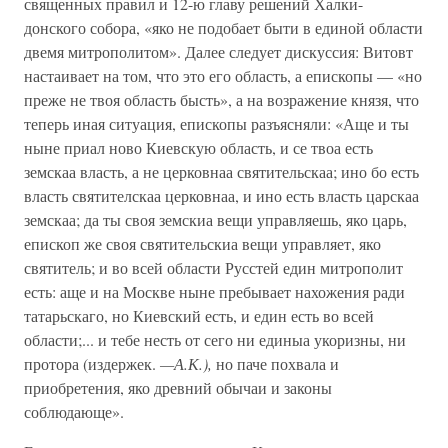
священных правил и 12-ю главу решений Халки-
донского собора, «яко не подобает быти в единой области
двемя митрополитом». Далее следует дискуссия: Витовт
настаивает на том, что это его область, а епископы — «но
преже не твоя область бысть», а на возражение князя, что
теперь иная ситуация, епископы разъясняли: «Аще и ты
ныне приал ново Киевскую область, и се твоа есть
земскаа власть, а не церковнаа святительскаа; ино бо есть
власть святителскаа церковнаа, и ино есть власть царскаа
земскаа; да ты своя земскиа вещи управляешь, яко царь,
епископ же своя святительскиа вещи управляет, яко
святитель; и во всей области Русстей един митрополит
есть: аще и на Москве ныне пребывает нахожения ради
татарьскаго, но Киевский есть, и един есть во всей
области;... и тебе несть от сего ни единыа укоризны, ни
протора (издержек.
—А.К.),
но паче похвала и
приобретения, яко древний обычаи и законы
соблюдающе».