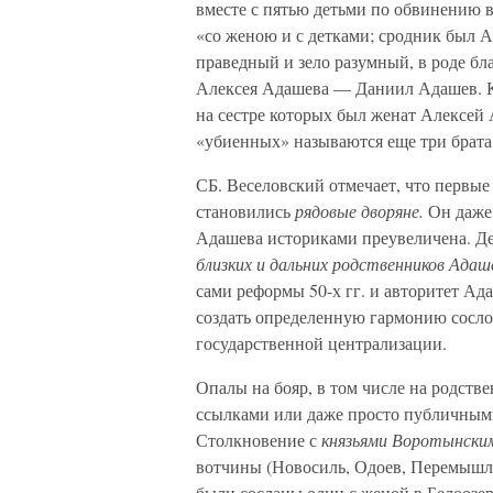
вместе с пятью детьми по обвинению 
«со женою и с детками; сродник был Ал
праведный и зело разумный, в роде бл
Алексея Адашева — Даниил Адашев. Ку
на сестре которых был женат Алексей
«убиенных» называются еще три брата 
СБ. Веселовский отмечает, что первые
становились
рядовые дворяне.
Он даже 
Адашева историками преувеличена. Д
близких и дальних родственников Адаше
сами реформы 50-х гг. и авторитет Ада
создать определенную гармонию сосло
государственной централизации.
Опалы на бояр, в том числе на родств
ссылками или даже просто публичными
Столкновение с
князьями Воротынск
вотчины (Новосиль, Одоев, Перемышль
были сосланы один с женой в Белоозер