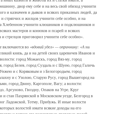
ришнину, двор ему себе и на весь свой обиход учинити
ого и казначеев и дьяков и всяких приказных людей, да
в и стряпчих и жилцов учинити себе особно, и на
на Хлебенном учинити клюшников и подклюшников и
 всяких мастеров и конюхов и псарей и всяких
а и стрелцов приговорил учинити себе особно».
ые включаются во
«вдовий удел» — опричнину: «А
на
еликий князь, да и на детей своих царевичев Иванов и
волости: город Можаескъ, город Вяз-му, город
, город Белев, город Суздаль и с Шуею, город Галичь
Унжею и с Коряковым и з Белогородьем, город
алахну и с Узолою, Старую Русу, город Вышегород на
ьми, город Двину, Каргополе, Вагу; а волости:
о, Аргуново, Гвоздну, Опаков на Угре, Круг
 и стан Пахрянской в Московском уезде, Белгород в
рог Ладожской, Тотму, Прибужь. И иные волости
которых волостей имати всякие доходы на его
 дворян и всяких его государевых дворовых людей,