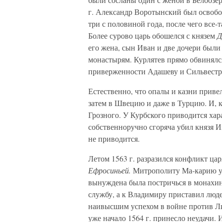
г. Александр Воротынский был освобо
три с половиной года, после чего все-
Более сурово царь обошелся с князем
Д
его жена, сын Иван и две дочери был
монастырям. Курлятев прямо обвинялся
приверженности Адашеву и Сильвестр
Естественно, что опалы и казни приве
затем в Швецию и даже в Турцию. И, к
Грозного. У Курбского приводится хар
собственноручно сгоряча убил князя И
не приводится.
Летом 1563 г. разразился конфликт цар
Ефросиньей.
Митрополиту Ма-карию уд
вынуждена была постричься в монахини
службу, а к Владимиру приставил люде
наивысшим успехом в войне против Ли
уже начало 1564 г. принесло неудачи. 