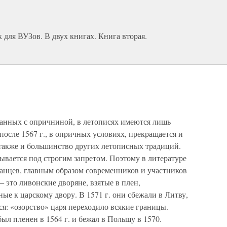
ля ВУЗов. В двух книгах. Книга вторая.
анных с опричниной, в летописях имеются лишь
после 1567 г., в опричных условиях, прекращается и
 также и большинство других летописных традиций.
ывается под строгим запретом. Поэтому в литературе
анцев, главным образом современников и участников
 —
это ливонские дворяне, взятые в плен,
ые к царскому двору. В 1571 г. они сбежали в Литву,
ся: «озорство» царя переходило всякие границы.
был пленен в 1564 г. и бежал в Польшу в 1570.