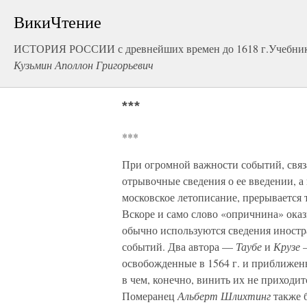
ВикиЧтение
ИСТОРИЯ РОССИИ с древнейших времен до 1618 г.Учебник д
Кузьмин Аполлон Григорьевич
***
***
При огромной важности событий, связ
отрывочные сведения о ее введении, а 
московское летописание, прерывается
Вскоре и само слово «опричнина» оказ
обычно используются сведения иностр
событий. Два автора —
Таубе
и
Крузе
освобожденные в 1564 г. и приближенн
в чем, конечно, винить их не приходит
Померанец
Альберт Шлихтинг
также 