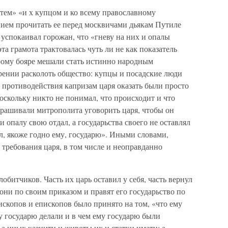
стем» «и х купцом и ко всему православному
нием прочитать ее перед москвичами дьякам Путиле
успокаивал горожан, что «гневу на них и опалы
та грамота трактовалась чуть ли не как показатель
рому бояре мешали стать истинно народным
рении расколоть общество: купцы и посадские люди
 противодействия капризам царя оказать были просто
оскольку никто не понимал, что происходит и что
прашивали митрополита уговорить царя, чтобы он
и опалу свою отдал, а государьства своего не оставлял
л, якоже годно ему, государю». Иными словами,
требования царя, в том числе и неоправданно
битчиков. Часть их царь оставил у себя, часть вернул
они по своим приказом и правят его государьство по
скопов и епископов было принято на том, «что ему
 государю делали и в чем ему государю были
 а иных казнити и животы их и статки имати; а