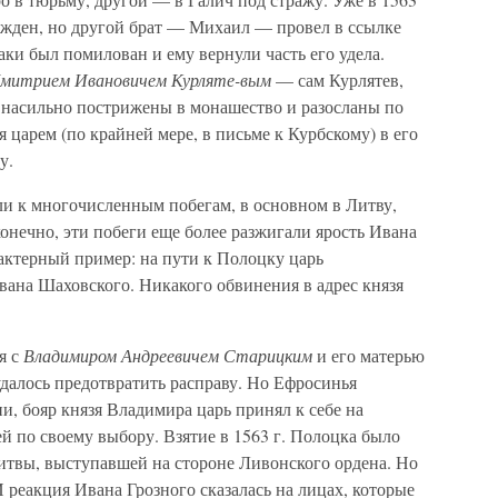
жден, но другой брат — Михаил — провел в ссылке
таки был помилован и ему вернули часть его удела.
митрием Ивановичем Курляте-вым
— сам Курлятев,
и насильно пострижены в монашество и разосланы по
 царем (по крайней мере, в письме к Курбскому) в его
у.
ли к многочисленным побегам, в основном в Литву,
онечно, эти побеги еще более разжигали ярость Ивана
актерный пример: на пути к Полоцку царь
вана Шаховского. Никакого обвинения в адрес князя
я с
Владимиром Андреевичем Старицким
и его матерью
алось предотвратить расправу. Но Ефросинья
, бояр князя Владимира царь принял к себе на
й по своему выбору. Взятие в 1563 г. Полоцка было
твы, выступавшей на стороне Ливонского ордена. Но
И реакция Ивана Грозного сказалась на лицах, которые