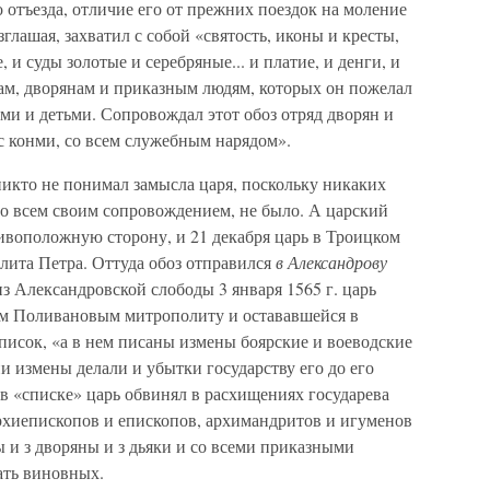
 отъезда, отличие его от прежних поездок на моление
глашая, захватил с собой «святость, иконы и кресты,
и суды золотые и серебряные... и платие, и денги, и
рам, дворянам и приказным людям, которых он пожелал
нами и детьми. Сопровождал этот обоз отряд дворян и
«с конми, со всем служебным нарядом».
никто не понимал замысла царя, поскольку никаких
 со всем своим сопровождением, не было. А царский
ивоположную сторону, и 21 декабря царь в Троицком
лита Петра. Оттуда обоз отправился
в Александрову
из Александровской слободы 3 января 1565 г. царь
м Поливановым митрополиту и остававшейся в
писок, «а в нем писаны измены боярские и воеводские
и измены делали и убытки государству его до его
 в «списке» царь обвинял в расхищениях государева
рхиепископов и епископов, архимандритов и игуменов
ы и з дворяны и з дьяки и со всеми приказными
ать виновных.