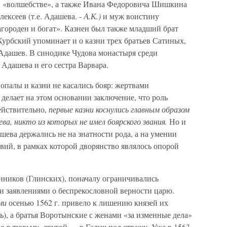
в «волшебстве», а также Ивана Федоровича Шишкина
ексеев (т.е. Адашева. -
А.К.)
и муж воистину
агороден и богат». Казнен был также младший брат
рбский упоминает и о казни трех братьев Сатиных,
 Адашев. В синодике Чудова монастыря среди
Адашева и его сестра Варвара.
 опалы и казни не касались бояр: жертвами
делает на этом основании заключение, что роль
ействительно,
первые казни коснулись главным образом
ва, никто из которых не имел боярского звания.
Но и
шева держались не на знатности рода, а на умении
вий, в рамках которой дворянство являлось опорой
енников (Глинских), поначалу ограничивались
 заявлениями о беспрекословной верности царю.
ими
осенью 1562 г. привело к лишению князей их
), а братья Воротынские с женами «за изменные дела»
о в тюрьму, другой — в Галич под стражу. Уже в 1563