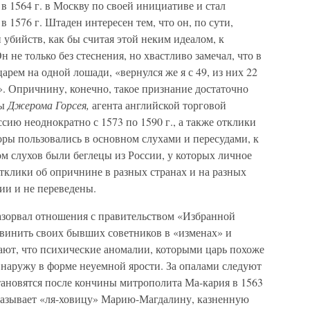
 в 1564 г. в Москву по своей инициативе и стал
 1576 г. Штаден интересен тем, что он, по сути,
убийств, как бы считая этой неким идеалом, к
 не только без стеснения, но хвастливо замечал, что в
арем на одной лошади, «вернулся же я с 49, из них 22
. Опричнину, конечно, такое признание достаточно
лы
Джерома Горсея,
агента английской торговой
сию неоднократно с 1573 по 1590 г., а также отклики
ры пользовались в основном слухами и пересудами, к
м слухов были беглецы из России, у которых личное
тклики об опричнине в разных странах и на разных
ии и не переведены.
 разорвал отношения с правительством «Избранной
обвинить своих бывших советников в «изменах» и
ают, что психические аномалии, которыми царь похоже
я наружу в форме неуемной ярости. За опалами следуют
тановятся после кончины митрополита Ма-кария в 1563
 называет «ля-ховицу» Марию-Магдалину, казненную