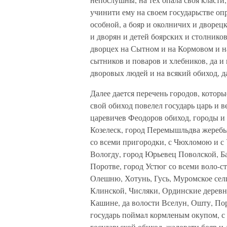
учинити ему на своем государьстве оп
особной, а бояр и околничих и дворецк
и дворян и детей боярских и столнико
дворцех на Сытном и на Кормовом и 
сытников и поваров и хлебников, да и
дворовых людей и на всякий обиход, д
Далее дается перечень городов, котор
свой обиход повелел государь царь и в
царевичев Феодоров обиход, городы и 
Козелеск, город Перемышльдва жеребья
со всеми пригородки, с Чюхломою и с 
Вологду, город Юрьевец Поволской, Б
Поротве, город Устюг со всеми воло-ст
Олешню, Хотунь, Гусь, Муромское селц
Клинской, Числяки, Ординские деревни
Кашине, да волости Вселун, Ошту, По
государь поймал кормленым окупом, с 
государьской обиход, жаловати бояр и