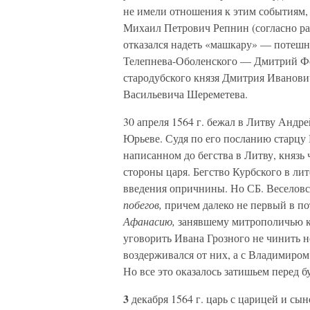
не имели отношения к этим событиям
Михаил Петрович Репнин (согласно рас
отказался надеть «машкару» — потешн
Телепнева-Оболенского — Дмитрий Фе
стародубского князя Дмитрия Иванови
Васильевича Шереметева.
30 апреля 1564 г. бежал в Литву Андр
Юрьеве. Судя по его посланию старцу
написанном до бегства в Литву, князь 
стороны царя. Бегство Курбского в лит
введения опричнины. Но СБ. Веселовск
побегов,
причем далеко не первый в пот
Афанасию,
занявшему митрополичью к
уговорить Ивана Грозного не чинить н
воздерживался от них, а с Владимиро
Но все это оказалось затишьем перед б
3
декабря 1564 г. царь с царицей и сы