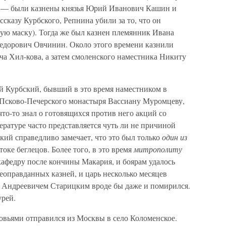
, — были казнены князья Юрий Иванович Кашин и
сказу Курбского, Репнина убили за то, что он
ую маску). Тогда же был казнен племянник Ивана
дорович Овчинин. Около этого времени казнили
ча Хил-кова, а затем смоленского наместника Никиту
ей Курбский, бывший в это время наместником в
 Псково-Печерского монастыря Вассиану Муромцеву,
что-то знал о готовящихся против него акций со
ературе часто представляется чуть ли не причиной
ий справедливо замечает, что это был только
один из
оке беглецов. Более того, в это время
митрополиту
афедру после кончины Макария, и боярам удалось
еоправданных казней, и царь несколько месяцев
м Андреевичем Старицким вроде бы даже и помирился.
урей.
новьями отправился из Москвы в село Коломенское.