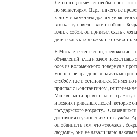
Летописец отмечает необычность этого
по монастырям. Царь, ничего не провоз
златом и камением драгим украшенные, 
всю казну повеле взяти с собою». Боя
взять с собой, он приказал ехать с же
детей боярских в боевой готовности: 
В Москве, естественно, тревожились: 
объявлений, куда и зачем поехал царь
обоз из Коломенского повернул в прот
монастыре праздновал память митропо
слободу,
где и остановился. И именно 
прислал с Константином Дмитриевиче
Москве части правительства грамоту-с
и всяких приказных людей, которые он
государьского возрасту». Оказавшихся
достояния и уклонениях от службы. А
он обвинил в том, что «сложася з бояр
людьми», они не давали царю наказыв