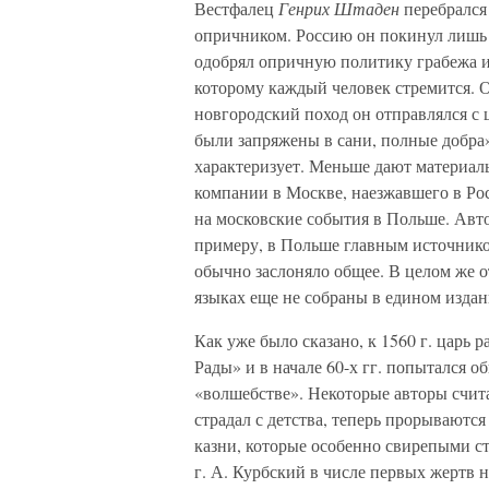
Вестфалец
Генрих Штаден
перебрался
опричником. Россию он покинул лишь в
одобрял опричную политику грабежа и 
которому каждый человек стремится. Он
новгородский поход он отправлялся с ц
были запряжены в сани, полные добра»
характеризует. Меньше дают материа
компании в Москве, наезжавшего в Рос
на московские события в Польше. Авто
примеру, в Польше главным источнико
обычно заслоняло общее. В целом же о
языках еще не собраны в едином издан
Как уже было сказано, к 1560 г. царь
Рады» и в начале 60-х гг. попытался 
«волшебстве». Некоторые авторы счит
страдал с детства, теперь прорываютс
казни, которые особенно свирепыми с
г. А. Курбский в числе первых жертв