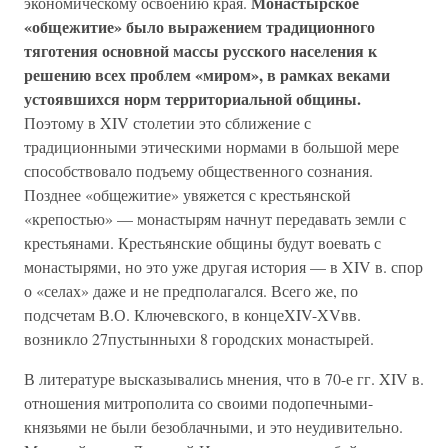
Монастырское
экономическому освоению края.
«общежитие» было выражением традиционного
тяготения основной массы русского населения к
решению всех проблем «миром», в рамках веками
устоявшихся норм территориальной общины.
Поэтому в XIV столетии это сближение с
традиционными этическими нормами в большой мере
способствовало подъему общественного сознания.
Позднее «общежитие» увяжется с крестьянской
«крепостью» — монастырям начнут передавать земли с
крестьянами. Крестьянские общины будут воевать с
монастырями, но это уже другая история — в XIV в. спор
о «селах» даже и не предполагался. Всего же, по
подсчетам В.О. Ключевского, в концеXIV-XVвв.
возникло 27пустынныхи 8 городских монастырей.
В литературе высказывались мнения, что в 70-е гг. XIV в.
отношения митрополита со своими подопечными-
князьями не были безоблачными, и это неудивительно.