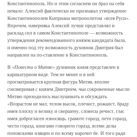
Константинополь. Но и этим согласием он брал на себя
немало: Алексий фактически не признавал утверждение
Константинополем Киприана митрополитом «всея Руси».
Впрочем, наверняка Алексий лучше представлял и
расклад сил в самом Константинополе — возможность
утверждения рекомендованного князем кандидата была,
и именно под эту возможность духовник Дмитрия был
направлен на по-ставление в Константинополь.
В
«Повести о Митяе»
духовник князя представлен в
карикатурном виде. Тем не менее и в ней
просматривается крупная фигура Митяя, вполне
соизмеримая с князем Дмитрием, чьи сокровенные мысли
Митяю приходилось выслушивать и обсуждать.
«Возрастом не мал, телом высок, плечист, рожаист, браду
имея плоску и велику и свершену, словесы речист, глас
имея доброгласен износящь, грамоте горазд, пети горазд,
чести горазд, книгами говорити горазд, всеми делы
поповскими изящен и по всему нарочит бе. И того ради