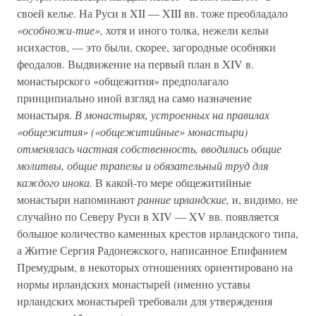
своей келье. На Руси в XII — XIII вв. тоже преобладало
«особножи-тие»,
хотя и иного толка, нежели кельи
исихастов, — это были, скорее, загородные особняки
феодалов. Выдвижение на первый план в XIV в.
монастырского «общежития» предполагало
принципиально иной взгляд на само назначение
монастыря.
В монастырях, устроенных на правилах
«общежития» («общежитийные» монастыри)
отменялась частная собственность, вводились общие
молитвы, общие трапезы и обязательный труд для
каждого инока.
В какой-то мере общежитийные
монастыри напоминают
ранние ирландские,
и, видимо, не
случайно по Северу Руси в XIV — XV вв. появляется
большое количество каменных крестов ирландского типа,
а Житие Сергия Радонежского, написанное Епифанием
Премудрым, в некоторых отношениях ориентировано на
нормы ирландских монастырей (именно уставы
ирландских монастырей требовали для утверждения