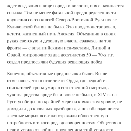
ждет воздаяния в виде города и волости, и все начинается
сначала. Тем не менее фатальной предопределенности
крушения союза князей Северо-Восточной Руси после
Куликовской битвы не было. Это продемонстрировал,
кстати, жизненный путь Алексия. Объединив в своих
руках светскую и духовную власть, сражаясь на три
фронта — с византийскими иси-хастами, Литвой и
Ордой, митрополит за два десятилетия 50 — 70-х г.г.
создал предпосылки будущих решающих побед.
Конечно, объективные предпосылки были. Выше
отмечалось, что в отличие от Орды, где редкий из
соискателей трона умирал естественной смертью, а
чувства родства вроде бы и вовсе не было, в XIV в. на
Руси усобицы, по крайней мере на княжеском уровне, не
доходили до кровавых «разборок», а не соблюдавшиеся
«вечные миры» все-таки отражали общественную
потребность в такого рода договоренностях. Общество в
целом устало от войны, проявлением этой усталости