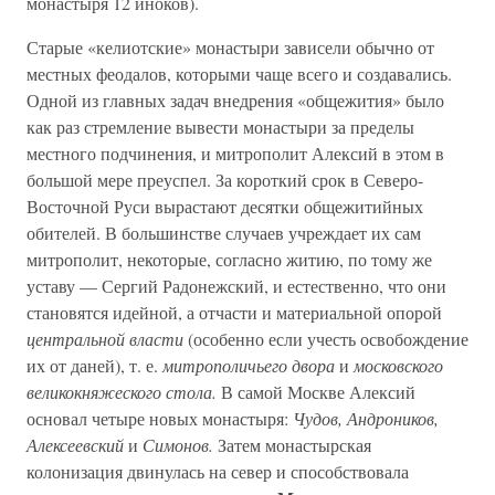
монастыря 12 иноков).
Старые «келиотские» монастыри зависели обычно от
местных феодалов, которыми чаще всего и создавались.
Одной из главных задач внедрения «общежития» было
как раз стремление вывести монастыри за пределы
местного подчинения, и митрополит Алексий в этом в
большой мере преуспел. За короткий срок в Северо-
Восточной Руси вырастают десятки общежитийных
обителей. В большинстве случаев учреждает их сам
митрополит, некоторые, согласно житию, по тому же
уставу — Сергий Радонежский, и естественно, что они
становятся идейной, а отчасти и материальной опорой
центральной власти
(особенно если учесть освобождение
их от даней), т. е.
митрополичьего двора
и
московского
великокняжеского стола.
В самой Москве Алексий
основал четыре новых монастыря:
Чудов, Андроников,
Алексеевский
и
Симонов.
Затем монастырская
колонизация двинулась на север и способствовала