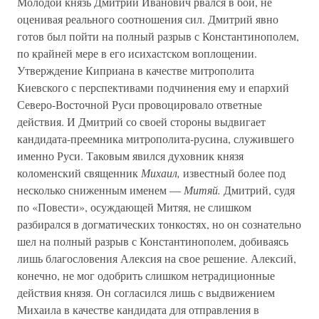
Молодой князь Дмитрий Иванович рвался в бой, не
оценивая реального соотношения сил. Дмитрий явно
готов был пойти на полный разрыв с Константинополем,
по крайней мере в его исихастском воплощении.
Утверждение Киприана в качестве митрополита
Киевского с перспективами подчинения ему и епархий
Северо-Восточной Руси провоцировало ответные
действия. И Дмитрий со своей стороны выдвигает
кандидата-преемника митрополита-русина, служившего
именно Руси. Таковым явился духовник князя
коломенский священник
Михаил,
известный более под
несколько сниженным именем —
Митяй.
Дмитрий, судя
по «Повести», осуждающей Митяя, не слишком
разбирался в догматических тонкостях, но он сознательно
шел на полный разрыв с Константинополем, добиваясь
лишь благословения Алексия на свое решение. Алексий,
конечно, не мог одобрить слишком нетрадиционные
действия князя. Он согласился лишь с выдвижением
Михаила в качестве кандидата для отправления в