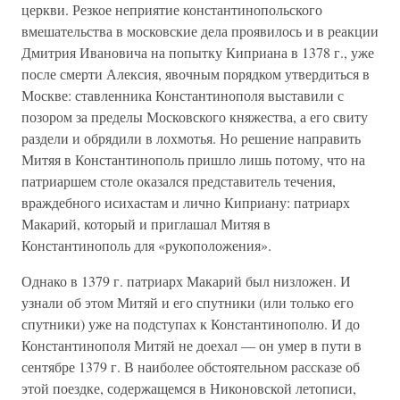
церкви. Резкое неприятие константинопольского
вмешательства в московские дела проявилось и в реакции
Дмитрия Ивановича на попытку Киприана в 1378 г., уже
после смерти Алексия, явочным порядком утвердиться в
Москве: ставленника Константинополя выставили с
позором за пределы Московского княжества, а его свиту
раздели и обрядили в лохмотья. Но решение направить
Митяя в Константинополь пришло лишь потому, что на
патриаршем столе оказался представитель течения,
враждебного исихастам и лично Киприану: патриарх
Макарий, который и приглашал Митяя в
Константинополь для «рукоположения».
Однако в 1379 г. патриарх Макарий был низложен. И
узнали об этом Митяй и его спутники (или только его
спутники) уже на подступах к Константинополю. И до
Константинополя Митяй не доехал — он умер в пути в
сентябре 1379 г. В наиболее обстоятельном рассказе об
этой поездке, содержащемся в Никоновской летописи,