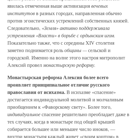
явилась отмеченная выше активизация
вечевых
институтов
в разных городах, направленная обычно
против эгоистических устремлений собственных князей.
Следовательно,
«Земля» активно поддерживала
устремления «Власти» в борьбе с ордынским игом.
Показательно также, что с середины XIV столетия
заметно поднимается роль
общины —
сельской и
городской. Именно на волне этого настроя митрополит
Алексий провел
монастырскую реформу.
Монастырская реформа Алексия более всего
проявляет принципиальное отличие русского
православия от исихазма.
В исихазме «спасение»
достигается индивидуальной молитвой и молчаливым
приобщением к «Фаворскому свету». Более того,
индивидуальное
спасение решительно преобладает даже в
тех случаях, когда в монастыре под общей крышей
собирается большее или меньшее число иноков, —
внутри монастыря каждый живет «своим коштом» в