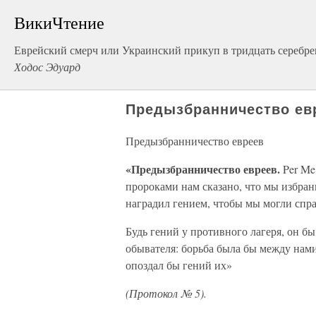
ВикиЧтение
Еврейский смерч или Украинский прикуп в тридцать серебр
Ходос Эдуард
Предызбранничество ев
Предызбранничество евреев
«Предызбранничество евреев.
Per Me 
пророками нам сказано, что мы избран
наградил гением, чтобы мы могли справ
Будь гений у противного лагеря, он бы
обывателя: борьба была бы между нами
опоздал бы гений их»
(Протокол № 5).