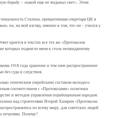
ую борьбу – «какой еще не видывал свет». Этим
я гениальность Сталина, превратившая секретаря ЦК в
но, но, на мой взгляд, именно в том, что он – учился у
твет кроется в текстах все тех же «Протоколов
ние которых подвигло меня к столь неожиданному
кома 1918 года хранение и тем паче распространение
ю без суда и следствия.
олько этническим (еврейским) составом молодого
лютным соответствием с «Протоколами» политики
арстве и методов управления порабощенным народом.
талина над строителями Второй Хазарии «Протоколы
аспространялись по всему миру, для советских людей
ью печатями. Почему?