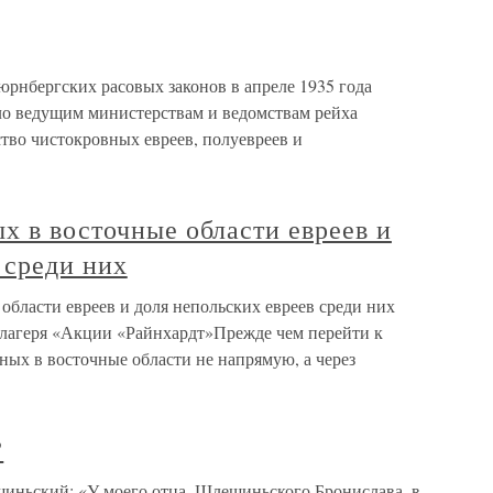
юрнбергских расовых законов в апреле 1935 года
ло ведущим министерствам и ведомствам рейха
тво чистокровных евреев, полуевреев и
х в восточные области евреев и
 среди них
области евреев и доля непольских евреев среди них
 лагеря «Акции «Райнхардт»Прежде чем перейти к
нных в восточные области не напрямую, а через
?
ский: «У моего отца, Шлешиньского Бронислава, в