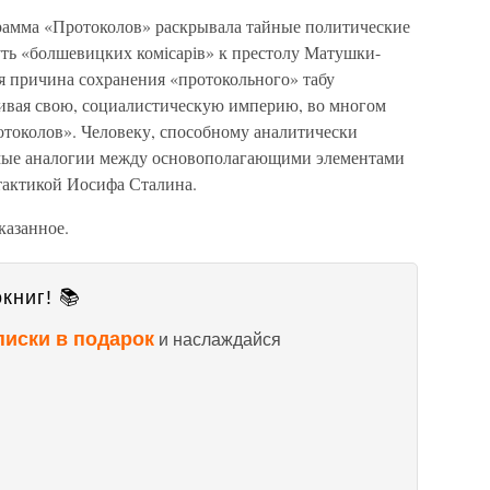
грамма «Протоколов» раскрывала тайные политические
ть «болшевицких комісарів» к престолу Матушки-
ая причина сохранения «протокольного» табу
раивая свою, социалистическую империю, во многом
токолов». Человеку, способному аналитически
ямые аналогии между основополагающими элементами
тактикой Иосифа Сталина.
казанное.
книг! 📚
писки в подарок
и наслаждайся