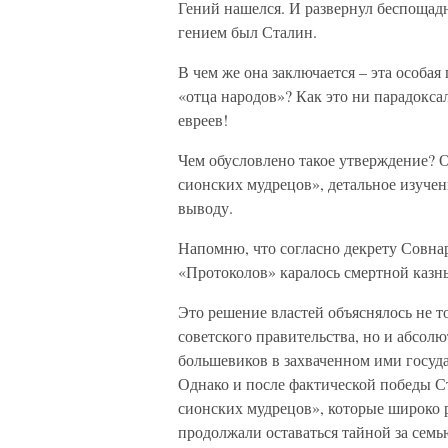
Гений нашелся. И развернул беспощадн
гением был Сталин.
В чем же она заключается – эта особа
«отца народов»? Как это ни парадоксаль
евреев!
Чем обусловлено такое утверждение? О
сионских мудрецов», детальное изуче
выводу.
Напомню, что согласно декрету Совнар
«Протоколов» каралось смертной казнь
Это решение властей объяснялось не т
советского правительства, но и абсо
большевиков в захваченном ими госуд
Однако и после фактической победы С
сионских мудрецов», которые широко р
продолжали оставаться тайной за сем