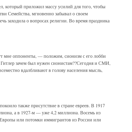
л, который приложил массу усилий для того, чтобы
тви Семейства, мгновенно забывал о своем
ечь заходила о вопросах религии. Во время праздника
мне оппоненты, — положим, сио­низм с его лобби
т Гитлер зачем был нужен сионистам??Сегодня и СМИ,
всеместно вдалбливают в голову населения мысль,
покоило также присутствие в стране евреев. В 1917
иона, а в 1927-м — уже 4,2 миллиона. Восемь из
 Европы или потомки иммигрантов из России или