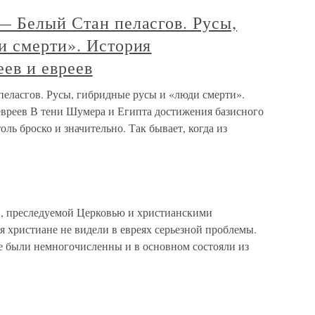
— Белый Стан пеласгов. Русы,
и смерти». История
еев и евреев
еласгов. Русы, гибридные русы и «люди смерти».
евреев В тени Шумера и Египта достижения базисного
оль броско и значительно. Так бывает, когда из
й, преследуемой Церковью и христианскими
я христиане не видели в евреях серьезной проблемы.
е были немногочисленны и в основном состояли из