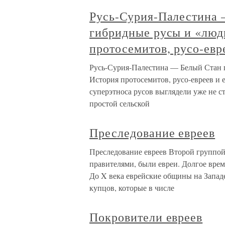
Русь-Сурия-Палестина 
гибридные русы и «люд
протосемитов, русо-евр
Русь-Сурия-Палестина — Белый Стан п
История протосемитов, русо-евреев и 
суперэтноса русов выглядели уже не ст
простой сельской
Преследование евреев
Преследование евреев Второй группо
правителями, были евреи. Долгое врем
До X века еврейские общины на Запад
купцов, которые в числе
Покровители евреев