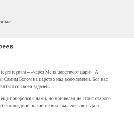
еников
реев
reges regnant – «через Меня царствуют цари». А
ы Самим Богом на царство над всею землей. Бог нас
иться со своей задачей.
 еще поборолся с нами, но пришелец не стоит старого
 беспощадной, какой не видывал еще свет. Да и