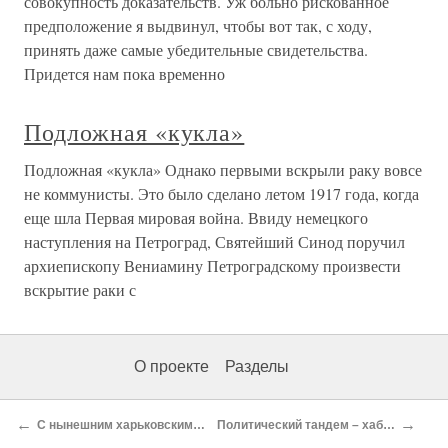
совокупность доказательств. Уж больно рискованное
предположение я выдвинул, чтобы вот так, с ходу,
принять даже самые убедительные свидетельства.
Придется нам пока временно
Подложная «кукла»
Подложная «кукла» Однако первыми вскрыли раку вовсе
не коммунисты. Это было сделано летом 1917 года, когда
еще шла Первая мировая война. Ввиду немецкого
наступления на Петроград, Святейший Синод поручил
архиепископу Вениамину Петроградскому произвести
вскрытие раки с
О проекте
Разделы
←
→
С нынешним харьковским головой Фельдман всегда договорится через синагогу
Политический тандем – хабадский олигарх Александр Фельдман и Юлия Тимошенко