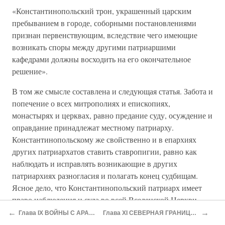
«Константинопольский трон, украшенный царским
пребыванием в городе, соборными постановлениями
признан первенствующим, вследствие чего имеющие
возникать споры между другими патриаршими
кафедрами должны восходить на его окончательное
решение».
В том же смысле составлена и следующая статья. Забота и
попечение о всех митрополиях и епископиях,
монастырях и церквах, равно предание суду, осуждение и
оправдание принадлежат местному патриарху.
Константинопольскому же свойственно и в епархиях
других патриархатов ставить ставропигии, равно как
наблюдать и исправлять возникающие в других
патриархиях разногласия и полагать конец судбищам.
Ясное дело, что Константинопольский патриарх имеет
право наблюдения и суда во всей Вселенской Церкви.
Свое главенство в деле духовного попечения о всех
←
→
Глава IX ВОЙНЫ С АРАБАМИ НА ВОСТОЧНОЙ ГРАНИЦЕ И НА МОРЕ. СОЛУНЬ. МОРСКИЕ ПОХОДЫ ИМЕРИЯ
Глава XI СЕВЕРНАЯ ГРАНИЦА ИМПЕРИИ. ПЛАНЫ СИМЕОНА БОЛГАРСКОГО ОТНОСИТЕЛЬНО ИМПЕРИИ. СЕРБЫ И ХОРВАТЫ [95]
Церквах он может, однако, препоручить и другому; в