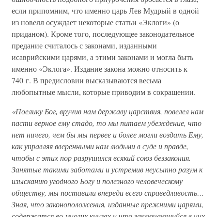
если припомним, что именно царь Лев Мудрый в одной
из новелл осуждает некоторые статьи «Эклоги» (о
приданом). Кроме того, последующее законодательное
предание считалось с законами, изданными
исаврийскими царями, а этими законами и могла быть
именно «Эклога». Издание закона можно относить к
740 г. В предисловии высказываются весьма
любопытные мысли, которые приводим в сокращении.
«Поелику Бог, вручив нам державу царствия, повелел нам
пасти верное ему стадо, то мы питаем убеждение, что
нет ничего, чем бы мы первее и более могли воздать Ему,
как управляя вверенными нам людьми в суде и правде,
чтобы с этих пор разрушился всякий союз беззакония.
Занятые такими заботами и устремив неусыпно разум к
изысканию угодного Богу и полезного человеческому
обществу, мы поставили впереди всего справедливость…
Зная, что законоположения, изданные прежними царями,
содержатся во многих книгах и что заключающийся в них