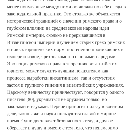
менее популярные между ними оставляли по себе следы в
законодательной практике. Это столько же объясняется
исторической традицией о значении римского права и о
глубоком влиянии на средневековые народы идеи
Римской империи, сколько не прерывавшимся в
Византийской империи изучением старых греко-римских
и новых юридических норм, постепенно проникавших в
империю извне, чрез знакомство с новыми народами.
Эволюция римского права в творениях византийских
юристов может служить лучшим показателем как
процесса выработки византинизма, так и отсутствия
застоя и трупного гниения в византийских учреждениях.
Царскому величеству приличествует, говорится у одного
писателя [80], украшаться не оружием только, но
законами и науками. Первое приносит пользу в военном
деле, законы же и науки пользуются славой в мирное
время. Одно доставляет безопасность телу, а другое
оберегает и душу и вместе с тем тело, что неизмеримо