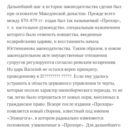
Дальнейший шаг в истории законодательства сделан был
при основателе Македонской династии. Прежде всего
между 870–879 гг. издан был так называемый «Прохир»,
т. е. настольное руководство, специальным назначением
которого было отменить новшества, введенные
исаврийскими царями, и восстановить начала
Юстинианова законодательства. Таким образом, в новом
законодательном акте имущественные отношения
супругов регулируются согласно римским воззрениям.
Но царь Василий не остался верен принципу,
проведенному в П???????? ?????. Если ему удалось
устранить в области церковного управления те черты,
которые носили характер иконоборческого периода, то не
так легко было отрешиться от новых норм, внесенных в
гражданское право. Вскоре после издания «Прохира»
появляется новый сборник, известный под именем
«Эпанагога», в котором радикально изменяются
положения, узаконенные в «Прохире». Для дальнейшего