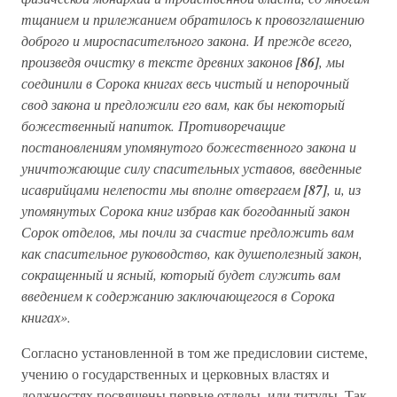
тщанием и прилежанием обратилось к провозглашению
доброго и мироспасителъного закона. И прежде всего,
произведя очистку в тексте древних законов
[86]
, мы
соединили в Сорока книгах весь чистый и непорочный
свод закона и предложили его вам, как бы некоторый
божественный напиток. Противоречащие
постановлениям упомянутого божественного закона и
уничтожающие силу спасительных уставов, введенные
исаврийцами нелепости мы вполне отвергаем
[87]
, и, из
упомянутых Сорока книг избрав как богоданный закон
Сорок отделов, мы почли за счастие предложить вам
как спасительное руководство, как душеполезный закон,
сокращенный и ясный, который будет служить вам
введением к содержанию заключающегося в Сорока
книгах».
Согласно установленной в том же предисловии системе,
учению о государственных и церковных властях и
должностях посвящены первые отделы, или титулы. Так