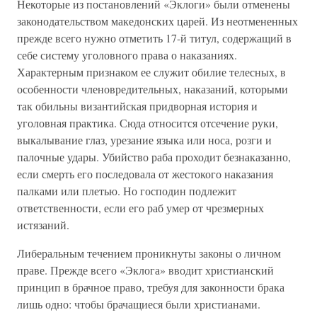
Некоторые из постановлений «Эклоги» были отменены
законодательством македонских царей. Из неотмененных
прежде всего нужно отметить 17-й титул, содержащий в
себе систему уголовного права о наказаниях.
Характерным признаком ее служит обилие телесных, в
особенности членовредительных, наказаний, которыми
так обильны византийская придворная история и
уголовная практика. Сюда относится отсечение руки,
выкалывание глаз, урезание языка или носа, розги и
палочные удары. Убийство раба проходит безнаказанно,
если смерть его последовала от жестокого наказания
палками или плетью. Но господин подлежит
ответственности, если его раб умер от чрезмерных
истязаний.
Либеральным течением проникнуты законы о личном
праве. Прежде всего «Эклога» вводит христианский
принцип в брачное право, требуя для законности брака
лишь одно: чтобы брачащиеся были христианами.