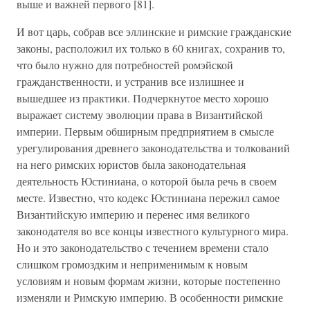
выше и важней первого [81].
И вот царь, собрав все эллинские и римские гражданские
законы, расположил их только в 60 книгах, сохранив то,
что было нужно для потребностей ромэйской
гражданственности, и устранив все излишнее и
вышедшее из практики. Подчеркнутое место хорошо
выражает систему эволюции права в Византийской
империи. Первым обширным предприятием в смысле
урегулирования древнего законодательства и толкований
на него римских юристов была законодательная
деятельность Юстиниана, о которой была речь в своем
месте. Известно, что кодекс Юстиниана пережил самое
Византийскую империю и перенес имя великого
законодателя во все концы известного культурного мира.
Но и это законодательство с течением времени стало
слишком громоздким и неприменимым к новым
условиям и новым формам жизни, которые постепенно
изменяли и Римскую империю. В особенности римские