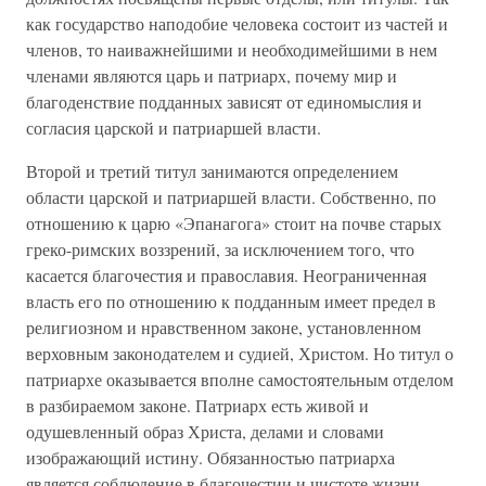
как государство наподобие человека состоит из частей и
членов, то наиважнейшими и необходимейшими в нем
членами являются царь и патриарх, почему мир и
благоденствие подданных зависят от единомыслия и
согласия царской и патриаршей власти.
Второй и третий титул занимаются определением
области царской и патриаршей власти. Собственно, по
отношению к царю «Эпанагога» стоит на почве старых
греко-римских воззрений, за исключением того, что
касается благочестия и православия. Неограниченная
власть его по отношению к подданным имеет предел в
религиозном и нравственном законе, установленном
верховным законодателем и судией, Христом. Но титул о
патриархе оказывается вполне самостоятельным отделом
в разбираемом законе. Патриарх есть живой и
одушевленный образ Христа, делами и словами
изображающий истину. Обязанностью патриарха
является соблюдение в благочестии и чистоте жизни