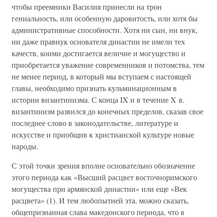
чтобы преемники Василия принесли на трон
гениальность, или особенную даровитость, или хотя бы
административные способности. Хотя ни сын, ни внук,
ни даже правнук основателя династии не имели тех
качеств, коими достигается величие и могущество и
приобретается уважение современников и потомства, тем
не менее период, в который мы вступаем с настоящей
главы, необходимо признать кульминационным в
истории византинизма. С конца IX и в течение X в.
византинизм развился до конечных пределов, сказав свое
последнее слово в законодательстве, литературе и
искусстве и приобщив к христианской культуре новые
народы.
С этой точки зрения вполне основательно обозначение
этого периода как «Высший расцвет восточноримского
могущества при армянской династии» или еще «Век
расцвета» (1). И тем любопытней эта, можно сказать,
общепризнанная слава македонского периода, что в