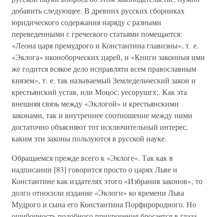
добавить следующее. В древних русских сборниках
юридического содержания наряду с разными
переведенными с греческого статьями помещается:
«Леона царя премудрого и Константина главизны», т. е.
«Эклога» иконоборческих царей, и «Книги законныя ими
же годится всякое дело исправляти всем православным
князем», т. е. так называемый Земледельческий закон и
крестьянский устав, или Моцос; уесорушгх;. Как эта
внешняя связь между «Эклогой» и крестьянскими
законами, так и внутреннее соотношение между ними
достаточно объясняют тот исключительный интерес,
каким эти законы пользуются в русской науке.
Обращаемся прежде всего к «Эклоге». Так как в
надписании [83] говорится просто о царях Льве и
Константине как издателях этого «Избрания законов», то
долго относили издание «Эклоги» ко времени Льва
Мудрого и сына его Константина Порфирородного. Но
ошибочность подобного приурочения бросается в глаза,