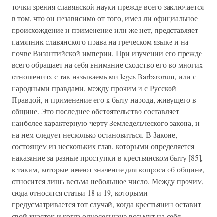
точки зрения славянской науки прежде всего заключается
в том, что он независимо от того, имел ли официальное
происхождение и применение или же нет, представляет
памятник славянского права на греческом языке и на
почве Византийской империи. При изучении его прежде
всего обращает на себя внимание сходство его во многих
отношениях с так называемыми leges Barbarorum, или с
народными правдами, между прочим и с Русской
Правдой, и применение его к быту народа, живущего в
общине. Это последнее обстоятельство составляет
наиболее характерную черту Земледельческого закона, и
на нем следует несколько остановиться. В Законе,
состоящем из нескольких глав, которыми определяется
наказание за разные проступки в крестьянском быту [85],
к таким, которые имеют значение для вопроса об общине,
относится лишь весьма небольшое число. Между прочим,
сюда относятся статьи 18 и 19, которыми
предусматривается тот случай, когда крестьянин оставит
свой участок и когда односельчане возьмут на себя