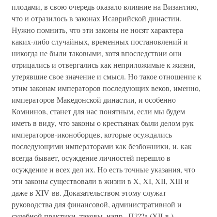
плодами, в свою очередь оказало влияние на Византию,
что и отразилось в законах Исаврийской династии.
Нужно помнить, что эти законы не носят характера
каких-либо случайных, временных постановлений и
никогда не были таковыми, хотя впоследствии они
отрицались и отвергались как неприложимые к жизни,
утерявшие свое значение и смысл. Но такое отношение к
этим законам императоров последующих веков, именно,
императоров Македонской династии, и особенно
Комнинов, станет для нас понятным, если мы будем
иметь в виду, что законы о крестьянах были делом рук
императоров-иконоборцев, которые осуждались
последующими императорами как безбожники, и, как
всегда бывает, осуждение личностей перешло в
осуждение и всех дел их. Но есть точные указания, что
эти законы существовали в жизни в X, XI, XII, XIII и
даже в XIV вв. Доказательством этому служат
руководства для финансовой, административной и
судебной практики, таковы, напр., П???а (XII в.),