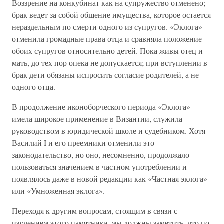
Воззрение на конкубинат как на супружество отменено;
брак ведет за собой общение имущества, которое остается
нераздельным по смерти одного из супругов. «Эклога»
отменила громадные права отца и сравняла положение
обоих супругов относительно детей. Пока живы отец и
мать, до тех пор опека не допускается; при вступлении в
брак дети обязаны испросить согласие родителей, а не
одного отца.
В продолжение иконоборческого периода «Эклога»
имела широкое применение в Византии, служила
руководством в юридической школе и судебником. Хотя
Василий I и его преемники отменили это
законодательство, но оно, несомненно, продолжало
пользоваться значением в частном употреблении и
появлялось даже в новой редакции как «Частная эклога»
или «Умноженная эклога».
Переходя к другим вопросам, стоящим в связи с
изучением этого памятника, мы должны заметить, что по