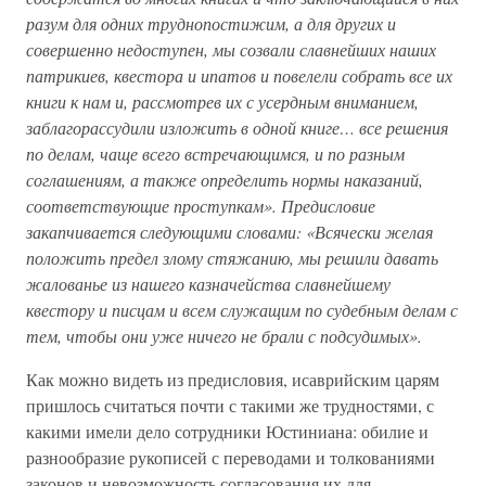
разум для одних труднопостижим, а для других и
совершенно недоступен, мы созвали славнейших наших
патрикиев, квестора и ипатов и повелели собрать все их
книги к нам и, рассмотрев их с усердным вниманием,
заблагорассудили изложить в одной книге… все решения
по делам, чаще всего встречающимся, и по разным
соглашениям, а также определить нормы наказаний,
соответствующие проступкам». Предисловие
закапчивается следующими словами: «Всячески желая
положить предел злому стяжанию, мы решили давать
жалованье из нашего казначейства славнейшему
квестору и писцам и всем служащим по судебным делам с
тем, чтобы они уже ничего не брали с подсудимых».
Как можно видеть из предисловия, исаврийским царям
пришлось считаться почти с такими же трудностями, с
какими имели дело сотрудники Юстиниана: обилие и
разнообразие рукописей с переводами и толкованиями
законов и невозможность согласования их для