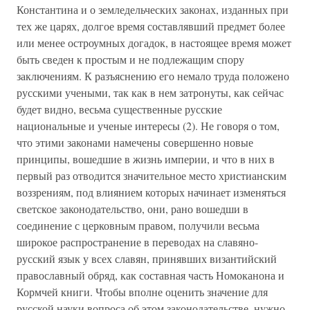
Константина и о земледельческих законах, изданных при
тех же царях, долгое время составлявший предмет более
или менее остроумных догадок, в настоящее время может
быть сведен к простым и не подлежащим спору
заключениям. К разъяснению его немало труда положено
русскими учеными, так как в нем затронуты, как сейчас
будет видно, весьма существенные русские
национальные и ученые интересы (2). Не говоря о том,
что этими законами намечены совершенно новые
принципы, вошедшие в жизнь империи, и что в них в
первый раз отводится значительное место христианским
воззрениям, под влиянием которых начинает изменяться
светское законодательство, они, рано вошедши в
соединение с церковным правом, получили весьма
широкое распространение в переводах на славяно-
русский язык у всех славян, принявших византийский
православный обряд, как составная часть Номоканона и
Кормчей книги. Чтобы вполне оценить значение для
русской науки вопроса об этом законодательстве, нужно