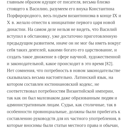
главным образом идущее от писателя, весьма близко
стоящего к Василию, разумеем его внука Константина
Порфирородного, весь подъем византинизма в конце IX и
X в. желало отнести к инициативе первого царя новой
династии. На самом деле нельзя не видеть, что Василий
вступил в обстановку, уже достаточно приготовленную
предыдущим развитием, иначе он не мог бы иметь вокруг
себя таких деятелей, какими богато его царствование, и
создать такое движение в сфере научной, художественной
и законодательной, какое происходит в это время [82].
Нет сомнения, что потребность в новом законодательстве
сказывалась весьма настоятельно. Латинский язык, на
котором составлен юстиниановский кодекс, не
соответствовал потребностям Византийской империи,
так как он был малознаком даже образованным людям и
административным лицам. Судьи, как столичные, так в
особенности провинциальные, должны были прибегать к
составлению руководств для их частного употребления, в
которые вносимы были статьи местного права и обычаи,