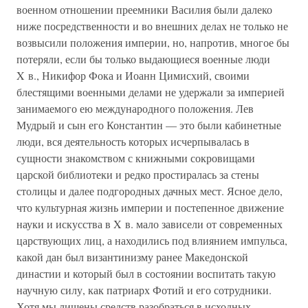
военном отношении преемники Василия были далеко
ниже посредственности и во внешних делах не только не
возвысили положения империи, но, напротив, многое бы
потеряли, если бы только выдающиеся военные люди
X в., Никифор Фока и Иоанн Цимисхий, своими
блестящими военными делами не удержали за империей
занимаемого ею международного положения. Лев
Мудрый и сын его Константин — это были кабинетные
люди, вся деятельность которых исчерпывалась в
сущности знакомством с книжными сокровищами
царской библиотеки и редко простиралась за стены
столицы и далее подгородных дачных мест. Ясное дело,
что культурная жизнь империи и постепенное движение
науки и искусства в X в. мало зависели от современных
царствующих лиц, а находились под влиянием импульса,
какой дан был византинизму ранее Македонской
династии и который был в состоянии воспитать такую
научную силу, как патриарх Фотий и его сотрудники.
Хотя мы лишены средств разобраться в исходных