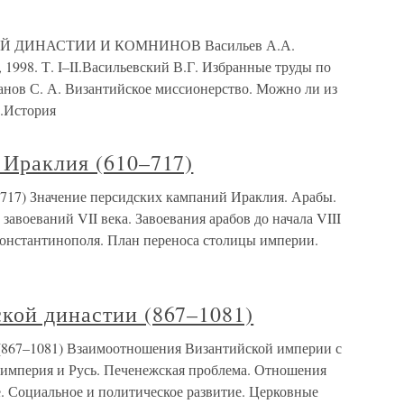
ДИНАСТИИ И КОМНИНОВ Васильев А.А.
1998. Т. I–II.Васильевский В.Г. Избранные труды по
Иванов С. А. Византийское миссионерство. Можно ли из
3.История
 Ираклия (610–717)
–717) Значение персидских кампаний Ираклия. Арабы.
авоеваний VII века. Завоевания арабов до начала VIII
 Константинополя. План переноса столицы империи.
кой династии (867–1081)
 (867–1081) Взаимоотношения Византийской империи с
 империя и Русь. Печенежская проблема. Отношения
. Социальное и политическое развитие. Церковные