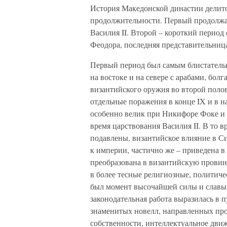
История Македонской династии делитс
продолжительности. Первый продолжает
Василия II. Второй – короткий период 
Феодора, последняя представительница
Первый период был самым блистатель
на востоке и на севере с арабами, бо
византийского оружия во второй полов
отдельные поражения в конце IX и в н
особенно велик при Никифоре Фоке и
время царствования Василия II. В то 
подавлены, византийское влияние в С
к империи, частично же – приведена в
преобразована в византийскую провин
в более тесные религиозные, политиче
был момент высочайшей силы и славы,
законодательная работа выразилась в 
знаменитых новелл, направленных про
собственности, интеллектуальное дви