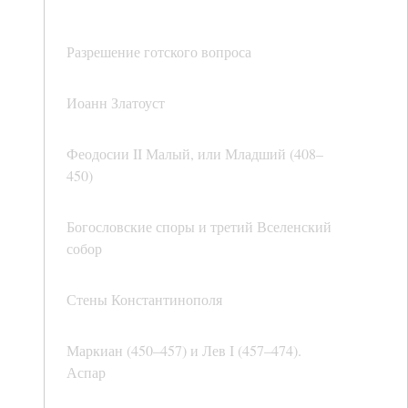
Разрешение готского вопроса
Иоанн Златоуст
Феодосии II Малый, или Младший (408–
450)
Богословские споры и третий Вселенский
собор
Стены Константинополя
Маркиан (450–457) и Лев I (457–474).
Аспар