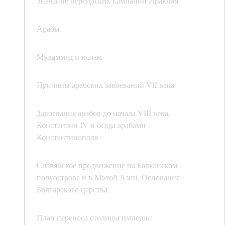
Значение персидских кампаний Ираклия
Арабы
Мухаммед и ислам
Причины арабских завоеваний VII века
Завоевания арабов до начала VIII века.
Константин IV и осада арабами
Константинополя
Славянское продвижение на Балканском
полуострове и в Малой Азии. Основание
Болгарского царства
План переноса столицы империи