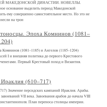
РЕЙ МАКЕДОНСКОЙ ДИНАСТИИ. НОВЕЛЛЫ.
 основание выделить период Македонской
ить ему совершенно самостоятельное место. Но это не
несли на трон
стоносцы. Эпоха Комнинов (1081–
1204)
а Комнинов (1081–1185) и Ангелов (1185–1204)
сей I и внешняя политика до первого Крестового
печенегами. Первый Крестовый поход и Византия.
 Ираклия (610–717)
–717) Значение персидских кампаний Ираклия. Арабы.
авоеваний VII века. Завоевания арабов до начала VIII
 Константинополя. План переноса столицы империи.