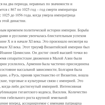
я на два периода, неравных по значимости и
ся с 867 по 1025 год – год смерти императора
с 1025 до 1056 года, когда умерла императрица
 этой династии.
ным временем политической истории империи. Борьба
лгарами и русскими увенчалась блистательным успехом
ине Х и в начале XI века. Это произошло несмотря на
ачале XI века. Этот триумф Византийской империи был
 Иоанне Цимисхии. Он достиг своей высшей точки во
время сепаратистские движения в Малой Азии были
ирии усилилось, Армения была частично присоединена
 состояние вассальной зависимости; Болгария была
цию, а Русь, приняв христианство от Византии, вошла
ские, торговые и культурные связи с империей. Это
 когда-либо достигнутый империей. Интенсивная
публикации гигантского кодекса, Василик. Количество
тив гибельного роста крупной земельной
жение вперед, ассоциируемое с именами патриарха