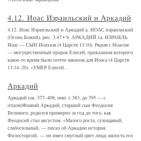
4.12. Иоас Израильский и Аркадий
4.12. Иоас Израильский и Аркадий а. ИОАС израильский
(Огонь Божий), рис. 3.47.• b. АРКАДИЙ.1а. ИЗРАИЛЬ.
Иоас — СЫН Иоахаза (4 Царств 13:10). Рядом с Иоасом
— могущественный пророк Елисей, приказания которого
какое-то время были почти законом для Иоаса (4 Царств
13:14–20). «УМЕР Елисей…
Аркадий
Аркадий (ок. 377–408, имп. с 383, до 395 — с
отцом)Флавий Аркадий, старший сын Феодосия
Великого, родился примерно за год до того, как
Феодосий стал августом. «Малого роста, сухощавый,
слабосильный, — писал об Аркадии историк
Филосторгий, — он имел смуглый цвет лица; вялость его