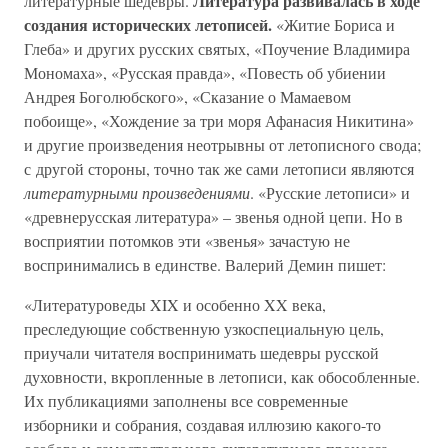
Литература развивалась в ходе
литературные шедевры.
создания исторических летописей.
«Житие Бориса и
Глеба» и других русских святых, «Поучение Владимира
Мономаха», «Русская правда», «Повесть об убиении
Андрея Боголюбского», «Сказание о Мамаевом
побоище», «Хождение за три моря Афанасия Никитина»
и другие произведения неотрывны от летописного свода;
с другой стороны, точно так же сами летописи являются
литературными произведениями
. «Русские летописи» и
«древнерусская литература» – звенья одной цепи. Но в
восприятии потомков эти «звенья» зачастую не
воспринимались в единстве. Валерий Демин пишет:
«Литературоведы XIX и особенно XX века,
преследующие собственную узкоспециальную цель,
приучали читателя воспринимать шедевры русской
духовности, вкропленные в летописи, как обособленные.
Их публикациями заполнены все современные
изборники и собрания, создавая иллюзию какого-то