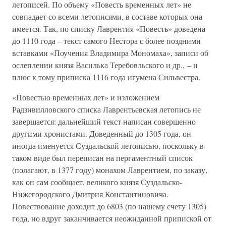
летописей. По объему «Повесть временных лет» не
совпадает со всеми летописями, в составе которых она
имеется. Так, по списку Лаврентия «Повесть» доведена
до 1110 года – текст самого Нестора с более поздними
вставками «Поучения Владимира Мономаха», записи об
ослеплении князя Василька Теребовльского и др., – и
плюс к тому приписка 1116 года игумена Сильвестра.
«Повестью временных лет» и изложением
Радзивилловского списка Лаврентьевская летопись не
завершается: дальнейший текст написан совершенно
другими хронистами. Доведенный до 1305 года, он
иногда именуется Суздальской летописью, поскольку в
таком виде был переписан на пергаментный список
(полагают, в 1377 году) монахом Лаврентием, по заказу,
как он сам сообщает, великого князя Суздальско-
Нижегородского Дмитрия Константиновича.
Повествование доходит до 6803 (по нашему счету 1305)
года, но вдруг заканчивается неожиданной припиской от