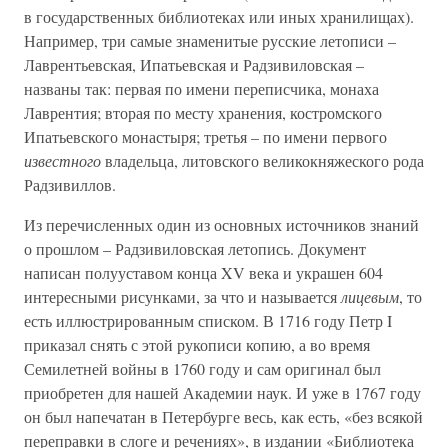
в государственных библиотеках или иных хранилищах).
Например, три самые знаменитые русские летописи –
Лаврентьевская, Ипатьевская и Радзивиловская –
названы так: первая по имени переписчика, монаха
Лаврентия; вторая по месту хранения, костромского
Ипатьевского монастыря; третья – по имени первого
известного
владельца, литовского великокняжеского рода
Радзивиллов.
Из перечисленных один из основных источников знаний
о прошлом – Радзивиловская летопись. Документ
написан полууставом конца XV века и украшен 604
интересными рисунками, за что и называется
лицевым
, то
есть иллюстрированным списком. В 1716 году Петр I
приказал снять с этой рукописи копию, а во время
Семилетней войны в 1760 году и сам оригинал был
приобретен для нашей Академии наук. И уже в 1767 году
он был напечатан в Петербурге весь, как есть, «без всякой
переправки в слоге и речениях», в издании «Библиотека