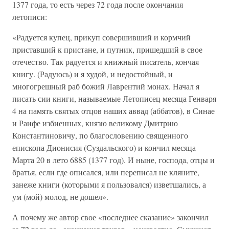
1377 года, то есть через 72 года после окончания
летописи:
«Радуется купец, прикуп совершивший и кормчий
приставший к пристане, и путник, пришедший в свое
отечество. Так радуется и книжный писатель, кончая
книгу. (Радуюсь) и я худой, и недостойный, и
многогрешный раб божий Лаврентий монах. Начал я
писать сии книги, называемые Летописец месяца Генваря
4 на память святых отцов наших аввад (аббатов), в Синае
и Раифе избиенных, князю великому Дмитрию
Константиновичу, по благословению священного
епископа Дионисия (Суздальского) и кончил месяца
Марта 20 в лето 6885 (1377 год). И ныне, господа, отцы и
братья, если где описался, или переписал не кляните,
занеже книги (которыми я пользовался) изветшались, а
ум (мой) молод, не дошел».
А почему же автор свое «последнее сказание» закончил