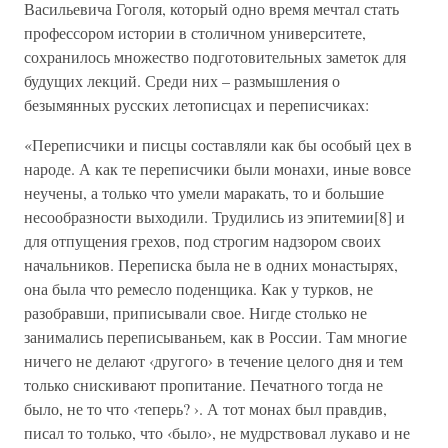
Васильевича Гоголя, который одно время мечтал стать
профессором истории в столичном университете,
сохранилось множество подготовительных заметок для
будущих лекций. Среди них – размышления о
безымянных русских летописцах и переписчиках:
«Переписчики и писцы составляли как бы особый цех в
народе. А как те переписчики были монахи, иные вовсе
неучены, а только что умели маракать, то и большие
несообразности выходили. Трудились из эпитемии[8] и
для отпущения грехов, под строгим надзором своих
начальников. Переписка была не в одних монастырях,
она была что ремесло поденщика. Как у турков, не
разобравши, приписывали свое. Нигде столько не
занимались переписываньем, как в России. Там многие
ничего не делают ‹другого› в течение целого дня и тем
только снискивают пропитание. Печатного тогда не
было, не то что ‹теперь? ›. А тот монах был правдив,
писал то только, что ‹было›, не мудрствовал лукаво и не