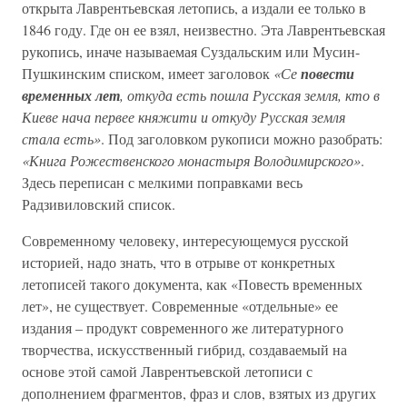
открыта Лаврентьевская летопись, а издали ее только в
1846 году. Где он ее взял, неизвестно. Эта Лаврентьевская
рукопись, иначе называемая Суздальским или Мусин-
Пушкинским списком, имеет заголовок
«Се
повести
временных лет
, откуда есть пошла Русская земля, кто в
Киеве нача первее княжити и откуду Русская земля
стала есть»
. Под заголовком рукописи можно разобрать:
«Книга Рожественского монастыря Володимирского»
.
Здесь переписан с мелкими поправками весь
Радзивиловский список.
Современному человеку, интересующемуся русской
историей, надо знать, что в отрыве от конкретных
летописей такого документа, как «Повесть временных
лет», не существует. Современные «отдельные» ее
издания – продукт современного же литературного
творчества, искусственный гибрид, создаваемый на
основе этой самой Лаврентьевской летописи с
дополнением фрагментов, фраз и слов, взятых из других