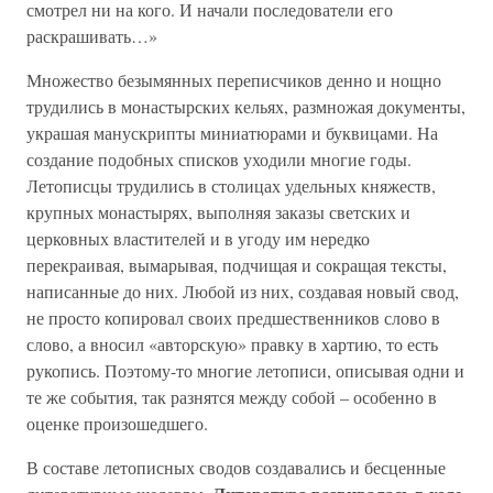
смотрел ни на кого. И начали последователи его
раскрашивать…»
Множество безымянных переписчиков денно и нощно
трудились в монастырских кельях, размножая документы,
украшая манускрипты миниатюрами и буквицами. На
создание подобных списков уходили многие годы.
Летописцы трудились в столицах удельных княжеств,
крупных монастырях, выполняя заказы светских и
церковных властителей и в угоду им нередко
перекраивая, вымарывая, подчищая и сокращая тексты,
написанные до них. Любой из них, создавая новый свод,
не просто копировал своих предшественников слово в
слово, а вносил «авторскую» правку в хартию, то есть
рукопись. Поэтому-то многие летописи, описывая одни и
те же события, так разнятся между собой – особенно в
оценке произошедшего.
В составе летописных сводов создавались и бесценные