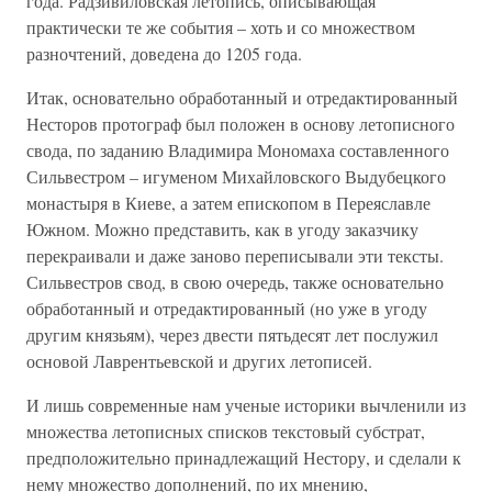
года. Радзивиловская летопись, описывающая
практически те же события – хоть и со множеством
разночтений, доведена до 1205 года.
Итак, основательно обработанный и отредактированный
Несторов протограф был положен в основу летописного
свода, по заданию Владимира Мономаха составленного
Сильвестром – игуменом Михайловского Выдубецкого
монастыря в Киеве, а затем епископом в Переяславле
Южном. Можно представить, как в угоду заказчику
перекраивали и даже заново переписывали эти тексты.
Сильвестров свод, в свою очередь, также основательно
обработанный и отредактированный (но уже в угоду
другим князьям), через двести пятьдесят лет послужил
основой Лаврентьевской и других летописей.
И лишь современные нам ученые историки вычленили из
множества летописных списков текстовый субстрат,
предположительно принадлежащий Нестору, и сделали к
нему множество дополнений, по их мнению,