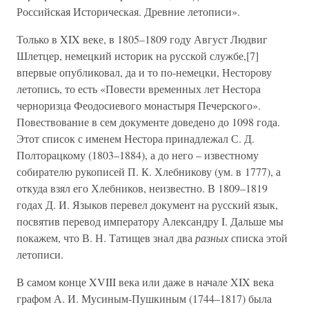
Российская Историческая. Древние летописи».
Только в XIX веке, в 1805–1809 году Август Людвиг
Шлетцер, немецкий историк на русской службе,[7]
впервые опубликовал, да и то по-немецки, Несторову
летопись, то есть «Повести временных лет Нестора
черноризца Феодосиевого монастыря Печерского».
Повествование в сем документе доведено до 1098 года.
Этот список с именем Нестора принадлежал С. Д.
Полторацкому (1803–1884), а до него – известному
собирателю рукописей П. К. Хлебникову (ум. в 1777), а
откуда взял его Хлебников, неизвестно. В 1809–1819
годах Д. И. Языков перевел документ на русский язык,
посвятив перевод императору Александру I. Дальше мы
покажем, что В. Н. Татищев знал два
разных
списка этой
летописи.
В самом конце XVIII века или даже в начале XIX века
графом А. И. Мусиным-Пушкиным (1744–1817) была