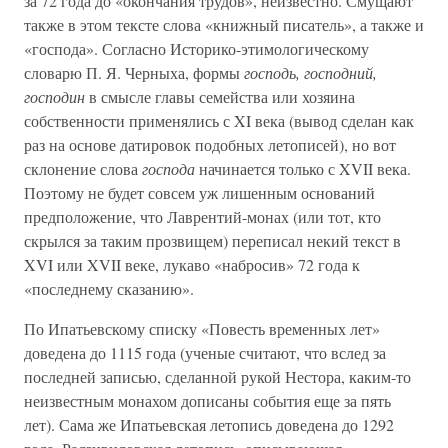
за 72 года до «окончания трудов», неизвестно. Смущают
также в этом тексте слова «книжный писатель», а также и
«господа». Согласно Историко-этимологическому
словарю П. Я. Черныха, формы
господь, господний,
господин
в смысле главы семейства или хозяина
собственности применялись с XI века (вывод сделан как
раз на основе датировок подобных летописей), но вот
склонение слова
господа
начинается только с XVII века.
Поэтому не будет совсем уж лишенным оснований
предположение, что Лаврентий-монах (или тот, кто
скрылся за таким прозвищем) переписал некий текст в
XVI или XVII веке, лукаво «набросив» 72 года к
«последнему сказанию».
По Ипатьевскому списку «Повесть временных лет»
доведена до 1115 года (ученые считают, что вслед за
последней записью, сделанной рукой Нестора, каким-то
неизвестным монахом дописаны события еще за пять
лет). Сама же Ипатьевская летопись доведена до 1292