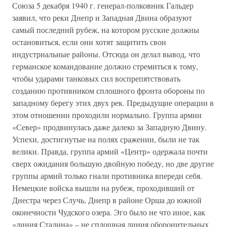
Союза 5 декабря 1940 г. генерал-полковник Гальдер
заявил, что реки Днепр и Западная Двина образуют
самый последний рубеж, на котором русские должны
остановиться, если они хотят защитить свои
индустриальные районы. Отсюда он делал вывод, что
германское командование должно стремиться к тому,
чтобы ударами танковых сил воспрепятствовать
созданию противником сплошного фронта обороны по
западному берегу этих двух рек. Предыдущие операции в
этом отношении проходили нормально. Группа армии
«Север» продвинулась даже далеко за Западную Двину.
Успехи, достигнутые на полях сражении, были не так
велики. Правда, группа армий «Центр» одержала почти
сверх ожидания большую двойную победу, но две другие
группы армий только гнали противника впереди себя.
Немецкие войска вышли на рубеж, проходивший от
Днестра через Случь, Днепр в районе Орша до южной
оконечности Чудского озера. Эго было не что иное, как
«линия Сталина» – не сплошная линия оборонительных