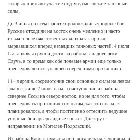
которых приняли участие подтянутые свежие танковые
силы.
До 3 июля на всем фронте продолжались упорные бои.
Русские отходили на восток очень медленно и часто
только после ожесточенных контратак против
вырвавшихся вперед немецких танковых частей. 4 июля
1-я танковая группа достигла района западнее реки
Случь, в то время как обе полевые армии еще только
преследовали отступавшего перед ними противника.
11– я армия, сосредоточив свои основные силы на левом
фланге, лишь 2 июля начала наступление из района
севернее Яссы на северо-восток, но не для того, чтобы
преследовать противника по пятам, как это вначале
планировалось, а чтобы постепенно оттеснить ведущие
упорные бои арьергардные части к Днестру в
направлении на Могилев-Подольский.
Из района Карпат румыны продвигались на Черновцы, а