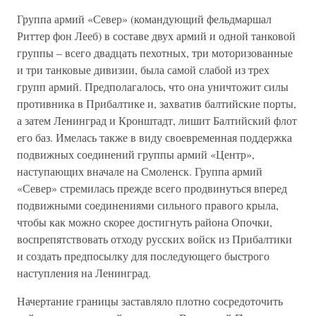
Группа армий «Север» (командующий фельдмаршал
Риттер фон Лееб) в составе двух армий и одной танковой
группы – всего двадцать пехотных, три моторизованные
и три танковые дивизии, была самой слабой из трех
групп армий. Предполагалось, что она уничтожит силы
противника в Прибалтике и, захватив балтийские порты,
а затем Ленинград и Кронштадт, лишит Балтийский флот
его баз. Имелась также в виду своевременная поддержка
подвижных соединений группы армий «Центр»,
наступающих вначале на Смоленск. Группа армий
«Север» стремилась прежде всего продвинуться вперед
подвижными соединениями сильного правого крыла,
чтобы как можно скорее достигнуть района Опочки,
воспрепятствовать отходу русских войск из Прибалтики
и создать предпосылку для последующего быстрого
наступления на Ленинград.
Начертание границы заставляло плотно сосредоточить