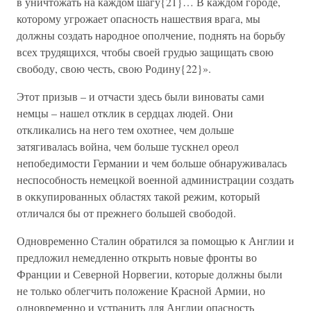
в уничтожать на каждом шагу{21}… В каждом городе,
которому угрожает опасность нашествия врага, мы
должны создать народное ополчение, поднять на борьбу
всех трудящихся, чтобы своей грудью защищать свою
свободу, свою честь, свою Родину{22}».
Этот призыв – и отчасти здесь были виноваты сами
немцы – нашел отклик в сердцах людей. Они
откликались на него тем охотнее, чем дольше
затягивалась война, чем больше тускнел ореол
непобедимости Германии и чем больше обнаруживалась
неспособность немецкой военной администрации создать
в оккупированных областях такой режим, который
отличался бы от прежнего большей свободой.
Одновременно Сталин обратился за помощью к Англии и
предложил немедленно открыть новые фронты во
Франции и Северной Норвегии, которые должны были
не только облегчить положение Красной Армии, но
одновременно и устранить для Англии опасность