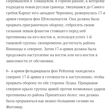
Перемышлем и Томашувом, в горном районе, к которому
подходила новая русская граница, тянувшаяся до Самого
гребня Карпат юго-западнее Черновиц, развернулась 17-я
армия генерала фон Штюльпнагеля. Она должна была
прорвать приграничную оборону, отбросить своим
сильным левым флангом стоявшего перед ней
противника на юго-восток и, используя успех 1-й
танковой группы, своевременно достигнуть района
Винницы и севернее. Затем 17-я армия должна была
продолжать наступление на восток или юго-восток в
зависимости от обстановки.
6– я армия фельдмаршала фон Рейхенау находилась
севернее 17-й армии в готовности к наступлению, чтобы
прорвать оборону по обе стороны Луцка. Прикрывая
северное крыло группы армий против возможных ударов
противника из района Припятских болот, она должна
была прорываться как можно большими силами на
Житомир.