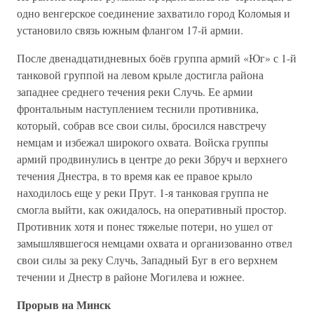
одно венгерское соединение захватило город Коломыя и
установило связь южным флангом 17-й армии.
После двенадцатидневных боёв группа армий «Юг» с 1-й
танковой группой на левом крыле достигла района
западнее среднего течения реки Случь. Ее армии
фронтальным наступлением теснили противника,
который, собрав все свои силы, бросился навстречу
немцам и избежал широкого охвата. Войска группы
армий продвинулись в центре до реки Збруч и верхнего
течения Днестра, в то время как ее правое крыло
находилось еще у реки Прут. 1-я танковая группа не
смогла выйти, как ожидалось, на оперативный простор.
Противник хотя и понес тяжелые потери, но ушел от
замышлявшегося немцами охвата и организованно отвел
свои силы за реку Случь, Западный Буг в его верхнем
течении и Днестр в районе Могилева и южнее.
Прорыв на Минск