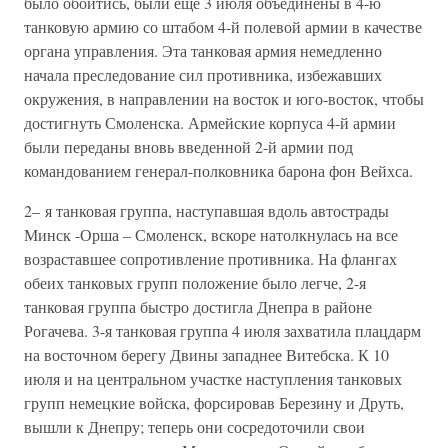
было обойтись, были еще 3 июля объединены в 4-ю
танковую армию со штабом 4-й полевой армии в качестве
органа управления. Эта танковая армия немедленно
начала преследование сил противника, избежавших
окружения, в направлении на восток и юго-восток, чтобы
достигнуть Смоленска. Армейские корпуса 4-й армии
были переданы вновь введенной 2-й армии под
командованием генерал-полковника барона фон Вейхса.
2– я танковая группа, наступавшая вдоль автострады
Минск -Орша – Смоленск, вскоре натолкнулась на все
возраставшее сопротивление противника. На флангах
обеих танковых групп положение было легче, 2-я
танковая группа быстро достигла Днепра в районе
Рогачева. 3-я танковая группа 4 июля захватила плацдарм
на восточном берегу Двины западнее Витебска. К 10
июля и на центральном участке наступления танковых
групп немецкие войска, форсировав Березину и Друть,
вышли к Днепру; теперь они сосредоточили свои