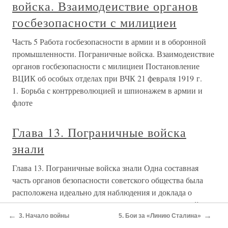
войска. Взаимодеиствие органов
госбезопасности с милициеи
Часть 5 Работа госбезопасности в армии и в оборонной
промышленности. Пограничные войска. Взаимодеиствие
органов госбезопасности с милициеи Постановление
ВЦИК об особых отделах при ВЧК 21 февраля 1919 г.
1. Борьба с контрреволюцией и шпионажем в армии и
флоте
Глава 13. Пограничные войска
знали
Глава 13. Пограничные войска знали Одна составная
часть органов безопасности советского общества была
расположена идеально для наблюдения и доклада о
прогрессе германского наращивания сил за границей.
←
→
Это было Главное управление пограничных войск
3. Начало войны
5. Бои за «Линию Сталина»