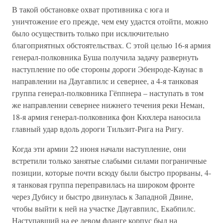
В такой обстановке охват противника с юга и
уничтожение его прежде, чем ему удастся отойти, можно
было осуществить только при исключительно
благоприятных обстоятельствах. С этой целью 16-я армия
генерал-полковника Буша получила задачу развернуть
наступление по обе стороны дороги Эбенроде-Каунас в
направлении на Даугавпилс и севернее, а 4-я танковая
группа генерал-полковника Гёппнера – наступать в том
же направлении севернее нижнего течения реки Неман,
18-я армия генерал-полковника фон Кюхлера наносила
главный удар вдоль дороги Тильзит-Рига на Ригу.
Когда эти армии 22 июня начали наступление, они
встретили только занятые слабыми силами пограничные
позиции, которые почти всюду были быстро прорваны, 4-
я танковая группа переправилась на широком фронте
через Дубису и быстро двинулась к Западной Двине,
чтобы выйти к ней на участке Даугавпилс, Екабпилс.
Наступавший на ее левом фланге корпус был на