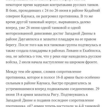
некоторое время задержан контратаками русских танков.
В боях, проходивших с 24 по 26 июня в районе Кедайняй
севернее Каунаса, он разгромил противника. В то же
время другой танковый корпус, вырвавшись далеко
вперед, уже 26 июня одной танковой и одной
моторизованной дивизиями достиг Западной Двины в
районе Даугавпилса и захватил плацдарм на ее правом
берегу. После того как вся танковая группа подтянулась и
также создала плацдармы в районах Ливани и Екабпилса,
она, не заботясь о том, что у реки еще находились русские
войска, 2 июля начала наступление на широком фронте.
Между тем обе армии, сломив сопротивление
противника, которое в полосе 16-й армии было особенно
сильным в районе Каунаса, быстро продвигались за
устремившимися вперед подвижными соединениями. 29
июня 18-я армия захватила Ригу. Подтянувшись к
Западной Двине и подавив последнее сопротивление
противника, об? армии теперь наступали за 4-й танковой