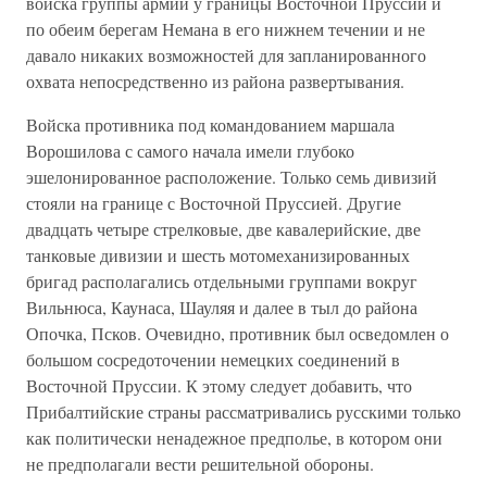
войска группы армий у границы Восточной Пруссии и
по обеим берегам Немана в его нижнем течении и не
давало никаких возможностей для запланированного
охвата непосредственно из района развертывания.
Войска противника под командованием маршала
Ворошилова с самого начала имели глубоко
эшелонированное расположение. Только семь дивизий
стояли на границе с Восточной Пруссией. Другие
двадцать четыре стрелковые, две кавалерийские, две
танковые дивизии и шесть мотомеханизированных
бригад располагались отдельными группами вокруг
Вильнюса, Каунаса, Шауляя и далее в тыл до района
Опочка, Псков. Очевидно, противник был осведомлен о
большом сосредоточении немецких соединений в
Восточной Пруссии. К этому следует добавить, что
Прибалтийские страны рассматривались русскими только
как политически ненадежное предполье, в котором они
не предполагали вести решительной обороны.