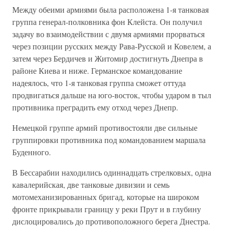
Между обеими армиями была расположена 1-я танковая
группа генерал-полковника фон Клейста. Он получил
задачу во взаимодействии с двумя армиями прорваться
через позиции русских между Рава-Русской и Ковелем, а
затем через Бердичев и Житомир достигнуть Днепра в
районе Киева и ниже. Германское командование
надеялось, что 1-я танковая группа сможет оттуда
продвигаться дальше на юго-восток, чтобы ударом в тыл
противника преградить ему отход через Днепр.
Немецкой группе армий противостояли две сильные
группировки противника под командованием маршала
Буденного.
В Бессарабии находились одиннадцать стрелковых, одна
кавалерийская, две танковые дивизии и семь
мотомеханизированных бригад, которые на широком
фронте прикрывали границу у реки Прут и в глубину
дислоцировались до противоположного берега Днестра.