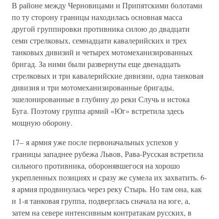
В районе между Черновицами и Припятскими болотами
по ту сторону границы находилась основная масса
другой группировки противника силою до двадцати
семи стрелковых, семнадцати кавалерийских и трех
танковых дивизий и четырех мотомеханизированных
бригад. За ними были развернуты еще двенадцать
стрелковых и три кавалерийские дивизии, одна танковая
дивизия и три мотомеханизированные бригады,
эшелонированные в глубину до реки Случь и истока
Буга. Поэтому группа армий «Юг» встретила здесь
мощную оборону.
17– я армия уже после первоначальных успехов у
границы западнее рубежа Львов, Рава-Русская встретила
сильного противника, оборонявшегося на хорошо
укрепленных позициях и сразу же сумела их захватить. 6-
я армия продвинулась через реку Cтырь. Но там она, как
и 1-я танковая группа, подверглась сначала на юге, а,
затем на севере интенсивным контратакам русских, в