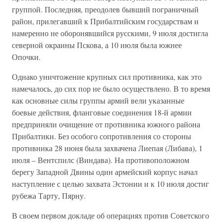
группой. Последняя, преодолев бывший пограничный
район, прилегавший к Прибалтийским государствам и
намеренно не оборонявшийся русскими, 9 июля достигла
северной окраины Пскова, а 10 июля была южнее
Опочки.
Однако уничтожение крупных сил противника, как это
намечалось, до сих пор не было осуществлено. В то время
как основные силы группы армий вели указанные
боевые действия, фланговые соединения 18-й армии
предприняли очищение от противника южного района
Прибалтики. Без особого сопротивления со стороны
противника 28 июня была захвачена Лиепая (Либава), 1
июля – Вентспилс (Виндава). На противоположном
берегу Западной Двины один армейский корпус начал
наступление с целью захвата Эстонии и к 10 июля достиг
рубежа Тарту, Пярну.
В своем первом докладе об операциях против Советского