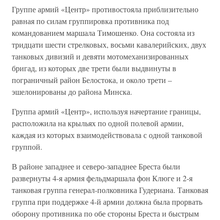
Группе армий «Центр» противостояла приблизительно
равная по силам группировка противника под
командованием маршала Тимошенко. Она состояла из
тридцати шести стрелковых, восьми кавалерийских, двух
танковых дивизий и девяти мотомеханизированных
бригад, из которых две трети были выдвинуты в
пограничный район Белостока, и около трети –
эшелонированы до района Минска.
Группа армий «Центр», используя начертание границы,
расположила на крыльях по одной полевой армии,
каждая из которых взаимодействовала с одной танковой
группой.
В районе западнее и северо-западнее Бреста были
развернуты 4-я армия фельдмаршала фон Клюге и 2-я
танковая группа генерал-полковника Гудериана. Танковая
группа при поддержке 4-й армии должна была прорвать
оборону противника по обе стороны Бреста и быстрым