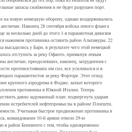
льные запасы снабжения и не будет разрушен порт.
е на новую немецкую оборону, однако воздерживались
англичан. Наконец 28 сентября войска левого фланга
е за несколько дней до этого 1-я парашютная дивизия
ся нажимом противника оставить район Альтамуры. 22
а высадились у Бари, в результате чего этой немецкой
лось отступить за реку Офанто, примкнув левым
ны англичан, преодолевших, наконец, затруднения с
ости противостоявших им сил, все усиливался и в
мецких парашютистов за реку Форторе. Этот отход
ние крупного аэродрома в Фодже, захват которого
тупления противника в Южной Италии. Теперь
ствить давно задуманный план: подвергнуть ударам
ении истребителей нефтепромыслы в районе Плоешти,
гаемости. Учитывая быстрое продвижение противника в
ск, командование 10-й армии отвело 29-ю
 в район Беневенто с тем, чтобы одновременно
частями парашютной дивизии. Тем временем был