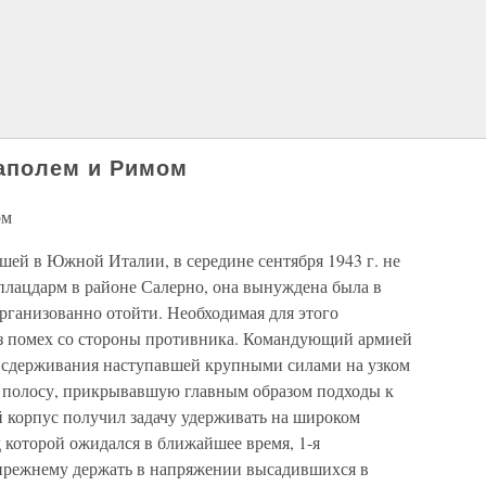
еаполем и Римом
ом
вшей в Южной Италии, в середине сентября 1943 г. не
плацдарм в районе Салерно, она вынуждена была в
организованно отойти. Необходимая для этого
ез помех со стороны противника. Командующий армией
я сдерживания наступавшей крупными силами на узком
ю полосу, прикрывавшую главным образом подходы к
й корпус получил задачу удерживать на широком
 которой ожидался в ближайшее время, 1-я
прежнему держать в напряжении высадившихся в