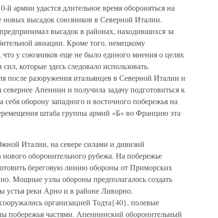
10-й армии удастся длительное время обороняться на
е новых высадок союзников в Северной Италии.
 предпринимал высадок в районах, находившихся за
бительной авиации. Кроме того, немецкому
 что у союзников еще не было единого мнения о целях
 сил, которые здесь следовало использовать.
ля после разоружения итальянцев в Северной Италии и
 севернее Апеннин и получила задачу подготовиться к
 себя оборону западного и восточного побережья на
перемещения штаба группы армий «Б» во Францию эта
 Южной Италии, на севере силами и дивизий
а нового оборонительного рубежа. На побережье
готовить береговую линию обороны от Приморских
но. Мощные узлы обороны предполагалось создать
ны устья реки Арно и в районе Ливорно.
сооружались организацией Тодта{40}, полевые
ны побережья частями. Апеннинский оборонительный