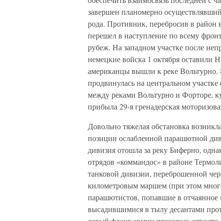
завершен планомерно осуществлявшийс
рода. Противник, перебросив в район
перешел в наступление по всему фрон
рубеж. На западном участке после не
немецкие войска 1 октября оставили Н
американцы вышли к реке Вольтурно. 
продвинулась на центральном участке ф
между реками Вольтурно и Форторе, ку
прибыла 29-я гренадерская моторизова
Довольно тяжелая обстановка возникл
позиции ослабленной парашютной диви
дивизия отошла за реку Биферно, одна
отрядов «коммандос» в районе Термоли
танковой дивизии, переброшенной чер
километровым маршем (при этом много 
парашютистов, попавшие в отчаянное 
высадившимися в тылу десантами прот
левый фланг армии пришлось отвести, н