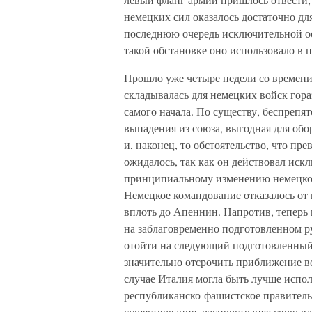
немецких сил оказалось достаточно дл
последнюю очередь исключительной о
такой обстановке оно использовало в 
Прошло уже четыре недели со времени
складывалась для немецких войск гора
самого начала. По существу, беспрепя
выпадения из союза, выгодная для обо
и, наконец, то обстоятельство, что пр
ожидалось, так как он действовал иск
принципиальному изменению немецког
Немецкое командование отказалось от
вплоть до Апеннин. Напротив, теперь 
на заблаговременно подготовленном ру
отойти на следующий подготовленный 
значительно отсрочить приближение 
случае Италия могла быть лучше испол
республиканско-фашистское правитель
существование, распространяя свою вл