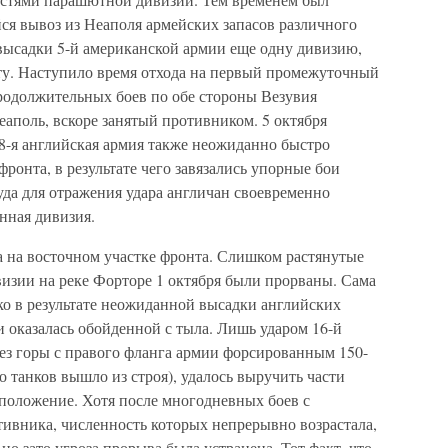
я вывоз из Неаполя армейских запасов различного
 высадки 5-й американской армии еще одну дивизию,
ту. Наступило время отхода на первый промежуточный
продолжительных боев по обе стороны Везувия
еаполь, вскоре занятый противником. 5 октября
8-я английская армия также неожиданно быстро
ронта, в результате чего завязались упорные бои
да для отражения удара англичан своевременно
нная дивизия.
а на восточном участке фронта. Слишком растянутые
зии на реке Форторе 1 октября были прорваны. Сама
ко в результате неожиданной высадки английских
 оказалась обойденной с тыла. Лишь ударом 16-й
ез горы с правого фланга армии форсированным 150-
танков вышло из строя), удалось выручить части
положение. Хотя после многодневных боев с
ивника, численность которых непрерывно возрастала,
о зато угроза прорыва была устранена. Тот факт, что