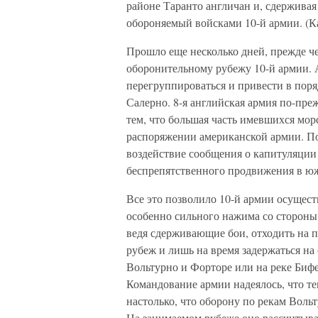
районе Таранто англичан и, сдерживая
обороняемый войсками 10-й армии. (Карт
Прошло еще несколько дней, прежде 
оборонительному рубежу 10-й армии.
перегруппироваться и привести в поря
Салерно. 8-я английская армия по-пр
тем, что большая часть имевшихся мор
распоряжении американской армии. П
воздействие сообщения о капитуляции
беспрепятственного продвижения в юж
Все это позволило 10-й армии осущес
особенно сильного нажима со стороны
ведя сдерживающие бои, отходить на
рубеж и лишь на время задержаться н
Вольтурно и Форторе или на реке Биф
Командование армии надеялось, что т
настолько, что оборону по рекам Воль
На занимаемом рубеже оно рассчитывал