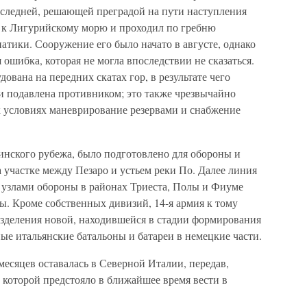
оследней, решающей преградой на пути наступления
к Лигурийскому морю и проходил по гребню
тики. Сооружение его было начато в августе, однако
ошибка, которая не могла впоследствии не сказаться.
ована на передних скатах гор, в результате чего
и подавлена противником; это также чрезвычайно
х условиях маневрирование резервами и снабжение
нского рубежа, было подготовлено для обороны и
 участке между Пезаро и устьем реки По. Далее линия
узлами обороны в районах Триеста, Полы и Фиуме
ы. Кроме собственных дивизий, 14-я армия к тому
азделения новой, находившейся в стадии формирования
е итальянские батальоны и батареи в немецкие части.
месяцев оставалась в Северной Италии, передав,
, которой предстояло в ближайшее время вести в