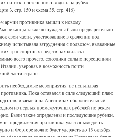
 их натиск, постепенно отходить на рубеж,
а 3, стр. 150 и схема 35, стр. 416)
чем армии противника вышли к новому
 Американцы также вынуждены были предварительно
док свои части, участвовавшие в сражении под
ежнему испытывала затруднения с подвозом, вызванные
ских транспортных средств находилась в
омимо всего прочего, союзники сильно переоценили
 Италии, уверовав в возможность почти
ной части страны.
твить необходимые мероприятия, не испытывая
 противника. Пока оставался в силе следующий план:
 подготавливаемый на Апеннинах оборонительный
а одном из первых промежуточных рубежей по рекам
ерно. Были также определены и последующие рубежи.
емпы продвижения противника удастся замедлять
турно и Форторе можно будет удержать до 15 октября.
о обороняться до тех пор, пока из Неаполя не будут