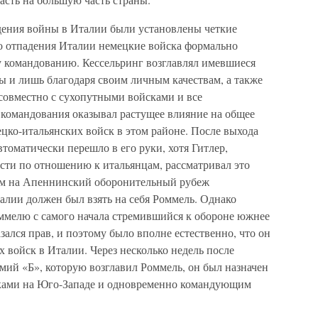
дения войны в Италии были установлены четкие
о отпадения Италии немецкие войска формально
 командованию. Кессельринг возглавлял имевшиеся
ы и лишь благодаря своим личным качествам, а также
овместно с сухопутными войсками и все
 командования оказывал растущее влияние на общее
цко-итальянских войск в этом районе. После выхода
томатически перешло в его руки, хотя Гитлер,
сти по отношению к итальянцам, рассматривал это
дом на Апеннинский оборонительный рубеж
алии должен был взять на себя Роммель. Однако
ммелю с самого начала стремившийся к обороне южнее
зался прав, и поэтому было вполне естественно, что он
х войск в Италии. Через несколько недель после
мий «Б», которую возглавил Роммель, он был назначен
ами на Юго-Западе и одновременно командующим