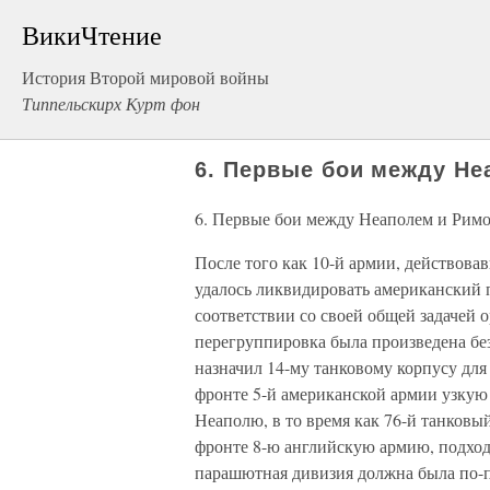
ВикиЧтение
История Второй мировой войны
Типпельскирх Курт фон
6. Первые бои между Н
6. Первые бои между Неаполем и Рим
После того как 10-й армии, действова
удалось ликвидировать американский 
соответствии со своей общей задачей 
перегруппировка была произведена б
назначил 14-му танковому корпусу дл
фронте 5-й американской армии узку
Неаполю, в то время как 76-й танковы
фронте 8-ю английскую армию, подход
парашютная дивизия должна была по-