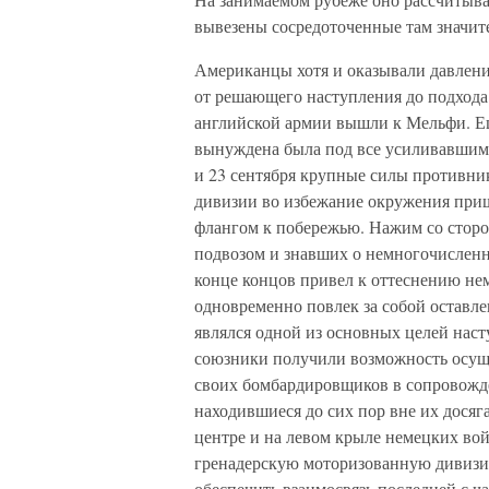
вывезены сосредоточенные там значите
Американцы хотя и оказывали давлени
от решающего наступления до подхода 
английской армии вышли к Мельфи. Ещ
вынуждена была под все усиливавшим
и 23 сентября крупные силы противник
дивизии во избежание окружения приш
флангом к побережью. Нажим со сторо
подвозом и знавших о немногочисленн
конце концов привел к оттеснению не
одновременно повлек за собой оставле
являлся одной из основных целей нас
союзники получили возможность осуще
своих бомбардировщиков в сопровожд
находившиеся до сих пор вне их дося
центре и на левом крыле немецких вой
гренадерскую моторизованную дивизию
обеспечить взаимосвязь последней с 