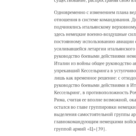
Одновременно с изменением плана ве
отношения в системе командования. Д
подчинялись итальянскому верховному
здесь немецкие военно-воздушные сил
постоянному использованию авиации с
усиливавшейся летаргии итальянского
руководство боевыми действиями неме
Италии из войны общее руководство ав
упрекавший Кессельринга в уступчиво
лишь как временное решение: с отхо
руководство боевыми действиями в Ит
Кессельринг, в противоположность Ро
Рима, считая ее вполне возможной, ока
остался во главе группировки немецки
выделения самостоятельной группы ар
главнокомандующим немецкими войск
группой армий «Ц»{39}.