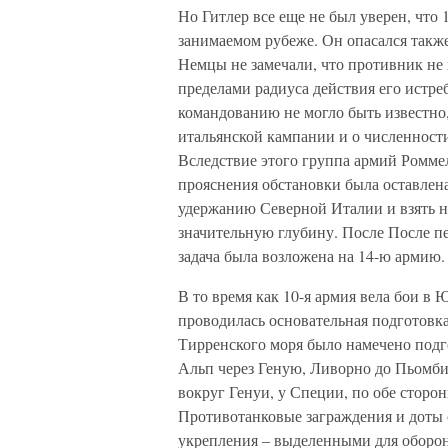
Но Гитлер все еще не был уверен, что 
занимаемом рубеже. Он опасался такж
Немцы не замечали, что противник не
пределами радиуса действия его истре
командованию не могло быть известно,
итальянской кампании и о численности
Вследствие этого группа армий Ромме
прояснения обстановки была оставлена
удержанию Северной Италии и взять на
значительную глубину. После После 
задача была возложена на 14-ю армию.
В то время как 10-я армия вела бои в
проводилась основательная подготовк
Тирренского моря было намечено под
Альп через Геную, Ливорно до Пьомби
вокруг Генуи, у Специи, по обе сторо
Противотанковые заграждения и доты 
укрепления – выделенными для оборо