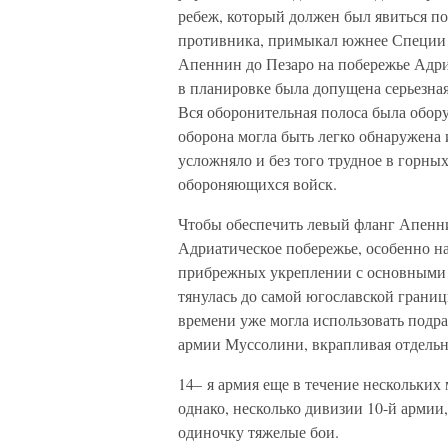
ребеж, который должен был явиться п
противника, примыкал южнее Специи 
Апеннин до Пезаро на побережье Адриа
в планировке была допущена серьезная 
Вся оборонительная полоса была оборуд
оборона могла быть легко обнаружена 
усложняло и без того трудное в горны
обороняющихся войск.
Чтобы обеспечить левый фланг Апенни
Адриатическое побережье, особенно на
прибрежных укреплении с основными 
тянулась до самой югославской границ
времени уже могла использовать подр
армии Муссолини, вкрапливая отдельны
14– я армия еще в течение нескольких 
однако, несколько дивизии 10-й армии
одиночку тяжелые бои.