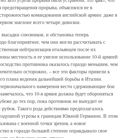
я предотвращения прорыва, объяснялся не в
сторожностью командования английской армии: даже в
первом эшелоне всего четыре дивизии.
 высадки союзников, и обстановка теперь
здо благоприятнее, чем они могли рассчитывать с
тственная нейтрализация итальянцев после их
роны местность и ее умелое использование 10-й армией
евосходство противника оказалось гораздо меньшим, чем
лючительно осторожно, – все эти факторы привели к
о плана ведения дальнейшей борьбы в Италии.
 первоначального намерения вести сдерживающие бои
намечалось, что 10-я армия должна будет обороняться
беже до тех пор, пока противник не вынудит ее
рубеж. Такого рода действиями предполагалось
воздушной угрозы к границам Южной Германии. В этом
ьзована с военной точки зрения, а новое
ство в гораздо большей степени оправдывало свое
асть на большую часть страны.